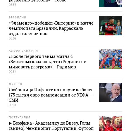
05:56
БРАЗИЛИЯ
«Фламенго» победил «Виторию» в матче
чемпионата Бразилии, Карраскаль
отдал голевой пас
05:02
АЛЬФА-БАНК РПЛ
«После первого тайма матча с
«Зенитом» казалось, что «Родине» не
миновать разгрома» — Радимов
00:54
ФУТБОЛ
Любовница Инфантино получила более
175 тысяч евро компенсации от УЕФА —
СМИ
00:31
ПОРТУГАЛИЯ
Бенфика - Академику де Визеу. Голы
(видео). Чемпионат Португалии. Футбол