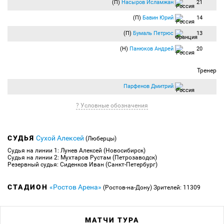
(П)
Насыров Исламжан
21
(П)
Бавин Юрий
14
(П)
Бумаль Петрюс
13
(Н)
Панюков Андрей
20
Тренер
Парфенов Дмитрий
? Условные обозначения
СУДЬЯ
Сухой Алексей
(Люберцы)
Судья на линии 1: Лунев Алексей (Новосибирск)
Судья на линии 2: Мухтаров Рустам (Петрозаводск)
Резервный судья: Сиденков Иван (Санкт-Петербург)
СТАДИОН
«Ростов Арена»
(Ростов-на-Дону)
Зрителей: 11309
МАТЧИ ТУРА