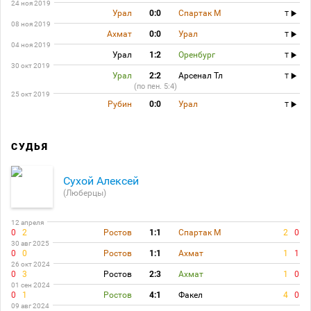
24 ноя 2019
Урал
0:0
Спартак М
T
08 ноя 2019
Ахмат
0:0
Урал
T
04 ноя 2019
Урал
1:2
Оренбург
T
30 окт 2019
Урал
2:2
Арсенал Тл
T
(по пен. 5:4)
25 окт 2019
Рубин
0:0
Урал
T
СУДЬЯ
Сухой Алексей
(Люберцы)
12 апреля
0
2
Ростов
1:1
Спартак М
2
0
30 авг 2025
0
0
Ростов
1:1
Ахмат
1
1
26 окт 2024
0
3
Ростов
2:3
Ахмат
1
0
01 сен 2024
0
1
Ростов
4:1
Факел
4
0
09 авг 2024