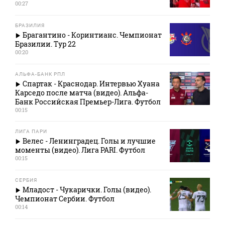
00:27
БРАЗИЛИЯ
Брагантино - Коринтианс. Чемпионат
Бразилии. Тур 22
00:20
АЛЬФА-БАНК РПЛ
Спартак - Краснодар. Интервью Хуана
Карседо после матча (видео). Альфа-
Банк Российская Премьер-Лига. Футбол
00:15
ЛИГА ПАРИ
Велес - Ленинградец. Голы и лучшие
моменты (видео). Лига PARI. Футбол
00:15
СЕРБИЯ
Младост - Чукарички. Голы (видео).
Чемпионат Сербии. Футбол
00:14