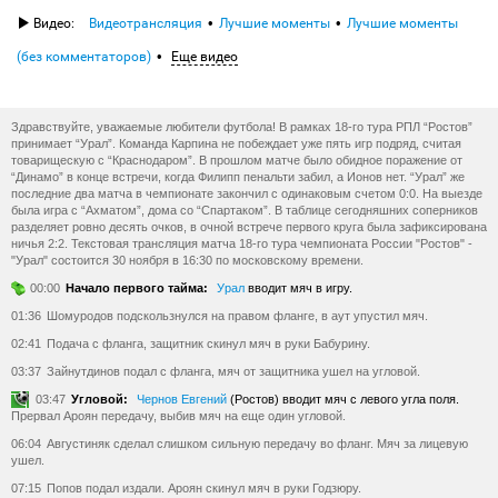
Видео:
Видеотрансляция
Лучшие моменты
Лучшие моменты
(без комментаторов)
Еще видео
Здравствуйте, уважаемые любители футбола! В рамках 18-го тура РПЛ “Ростов”
принимает “Урал”. Команда Карпина не побеждает уже пять игр подряд, считая
товарищескую с “Краснодаром”. В прошлом матче было обидное поражение от
“Динамо” в конце встречи, когда Филипп пенальти забил, а Ионов нет. “Урал” же
последние два матча в чемпионате закончил с одинаковым счетом 0:0. На выезде
была игра с “Ахматом”, дома со “Спартаком”. В таблице сегодняшних соперников
разделяет ровно десять очков, в очной встрече первого круга была зафиксирована
ничья 2:2. Текстовая трансляция матча 18-го тура чемпионата России "Ростов" -
"Урал" состоится 30 ноября в 16:30 по московскому времени.
00:00
Начало первого тайма:
Урал
вводит мяч в игру.
01:36
Шомуродов подскользнулся на правом фланге, в аут упустил мяч.
02:41
Подача с фланга, защитник скинул мяч в руки Бабурину.
03:37
Зайнутдинов подал с фланга, мяч от защитника ушел на угловой.
03:47
Угловой:
Чернов Евгений
(Ростов) вводит мяч с левого угла поля.
Прервал Ароян передачу, выбив мяч на еще один угловой.
06:04
Августиняк сделал слишком сильную передачу во фланг. Мяч за лицевую
ушел.
07:15
Попов подал издали. Ароян скинул мяч в руки Годзюру.