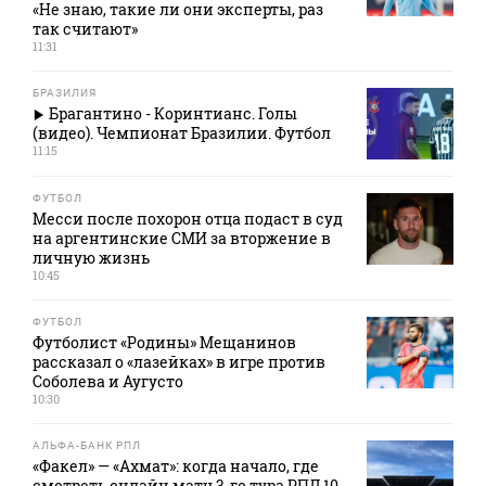
«Не знаю, такие ли они эксперты, раз
так считают»
11:31
БРАЗИЛИЯ
Брагантино - Коринтианс. Голы
(видео). Чемпионат Бразилии. Футбол
11:15
ФУТБОЛ
Месси после похорон отца подаст в суд
на аргентинские СМИ за вторжение в
личную жизнь
10:45
ФУТБОЛ
Футболист «Родины» Мещанинов
рассказал о «лазейках» в игре против
Соболева и Аугусто
10:30
АЛЬФА-БАНК РПЛ
«Факел» — «Ахмат»: когда начало, где
смотреть онлайн матч 3‑го тура РПЛ 10