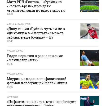
Матч РПЛ «Ростов» — «Рубин» на
«Ростов‑Арене» пройдет с
ограничениями по вместимости
08:02
АЛЬФА-БАНК РПЛ
«Даку тащил «Рубин» чуть ли не в
одиночку, а в «Спартаке» сможет
забивать еще больше» — Ву
07:48
ТРАНСФЕРЫ
Родри вернется в расположение
«Манчестер Сити»
06:49
ТРАНСФЕРЫ
Моуринью недоволен физической
формой новобранца «Реала» Силвы
06:07
ФУТБОЛ
«Инфантино не из тех, кто способствует
развитию футбола» — Тебас