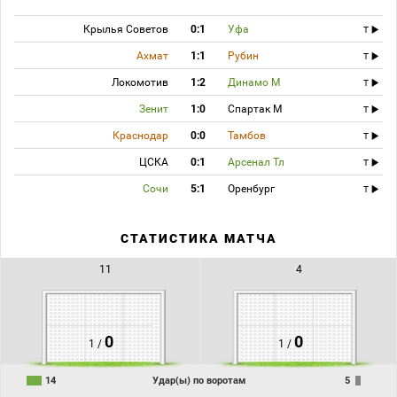
Крылья Советов
0:1
Уфа
T
Ахмат
1:1
Рубин
T
Локомотив
1:2
Динамо М
T
Зенит
1:0
Спартак М
T
Краснодар
0:0
Тамбов
T
ЦСКА
0:1
Арсенал Тл
T
Сочи
5:1
Оренбург
T
СТАТИСТИКА МАТЧА
11
4
0
0
1 /
1 /
14
Удар(ы) по воротам
5