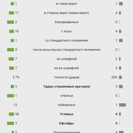
1
в створ ворот
1
11
в сторону ворот (мимо ворот)
4
2
блокированные
0
10
с игры
4
1
со стандартного положения
1
3
после розыгрыша стандартного положения
0
7
из штрафной
2
7
из-за штрафной
3
7%
точности ударов
20%
1
Удары отраженные вратарем
1
1
отбитые
0
0
пойманные
1
12
Угловые
4
1
Офсайды
0
2
Предупреждения
4