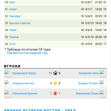
10
Урал
18
5/6/7
21-29
21
11
Ахмат
18
4/7/7
13-23
19
12
Оренбург
18
5/4/9
22-29
19
13
Крылья Советов
18
5/3/10
18-22
18
14
Рубин
18
4/6/8
10-20
18
15
Тамбов
18
5/3/10
20-26
18
16
Сочи
18
4/5/9
20-25
17
* Таблица по итогам 18 тура
Перейти в последний тур
ИГРОКИ
11
8
Шомуродов Элдор
Бикфалви Эрик
9
8
Норманн Матиас
Бумаль Петрюс
1
1
Прошляков Данила
Емельянов Роман
ЛИЧНЫЕ ВСТРЕЧИ РОСТОВ - УРАЛ