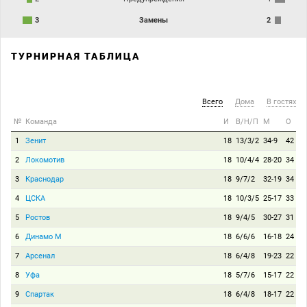
3
Замены
2
ТУРНИРНАЯ ТАБЛИЦА
Всего
Дома
В гостях
№
Команда
И
В/Н/П
М
О
1
Зенит
18
13/3/2
34-9
42
2
Локомотив
18
10/4/4
28-20
34
3
Краснодар
18
9/7/2
32-19
34
4
ЦСКА
18
10/3/5
25-17
33
5
Ростов
18
9/4/5
30-27
31
6
Динамо М
18
6/6/6
16-18
24
7
Арсенал
18
6/4/8
19-23
22
8
Уфа
18
5/7/6
15-17
22
9
Спартак
18
6/4/8
18-17
22