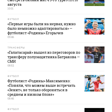
августа
10:01
ФУТБОЛ
«Первые игры были на нервах, нужно
было немножко адаптироваться» —
футболист «Родины» Егорычев
09:46
ТРАНСФЕРЫ
«Галатасарай» вышел из переговоров по
трансферу полузащитника Батракова —
СМИ
08:52
ФУТБОЛ
Футболист «Родины» Максименко:
«Поняли, что можем выше встречать
«Зенит», не только обороняться в
среднем и низком блоке»
08:46
ФУТБОЛ