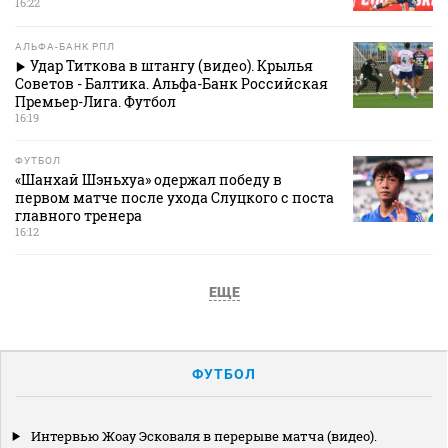
16:22
АЛЬФА-БАНК РПЛ
Удар Титкова в штангу (видео). Крылья
Советов - Балтика. Альфа-Банк Российская
Премьер-Лига. Футбол
16:19
ФУТБОЛ
«Шанхай Шэньхуа» одержал победу в
первом матче после ухода Слуцкого с поста
главного тренера
16:12
ЕЩЕ
ФУТБОЛ
Интервью Жоау Эсковаля в перерыве матча (видео).