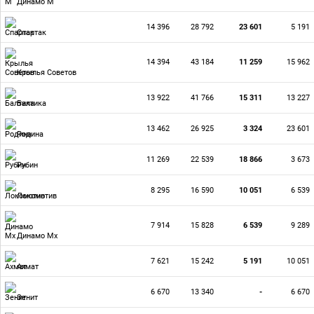
Динамо М
14 396
28 792
23 601
5 191
Спартак
14 394
43 184
11 259
15 962
Крылья Советов
13 922
41 766
15 311
13 227
Балтика
13 462
26 925
3 324
23 601
Родина
11 269
22 539
18 866
3 673
Рубин
8 295
16 590
10 051
6 539
Локомотив
7 914
15 828
6 539
9 289
Динамо Мх
7 621
15 242
5 191
10 051
Ахмат
6 670
13 340
-
6 670
Зенит