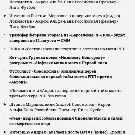
Локомотив - Акрон. Альфа-Банк Российская Премьер-
Лига. Футбол
Интервью Евгения Морозова в перерыве матча (видео).
Локомотив - Акрон. Альфа-Банк Российская Премьер-
Лига. Футбол
Трансфер Феррана Торреса из «Барселоны» в «ПСЖ» будет
завершен до 12 августа — СМИ
ЦСКА и «Ростов» назвали стартовые составы на матч РПЛ
Хет‑трик Грулева помог «Нижнему Новгороду»
разгромить «Нефтехимик» в матче Первой лиги
Футболист «Локомотива» извинился перед
болельщиками за первый тайм матча РПЛ против
«Акрона»
«Локомотив» и «Акрон» завершили первый тайм матча
третьего тура РПЛ без голов
Штанга Марадишвили (видео). Локомотив - Акрон.
Альфа-Банк Российская Премьер-Лига. Футбол
«Реал» выразил соболезнования Лионелю Месси в связи
со смертью его отца
Интервью Андрея Талалаева после матча (видео). Крылья