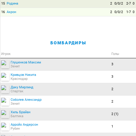
15
Родина
2
0/0/2
2-7
0
16
Акрон
2
0/0/2
1-7
0
БОМБАРДИРЫ
Игрок
Голы
Глушенков Максим
3
Зенит
Кривцов Никита
3
Краснодар
Даку Мирлинд
2
Спартак
Соболев Александр
2
Зенит
Хиль Брайан
2 (1)
Балтика
Арройо Андерсон
1
Рубин