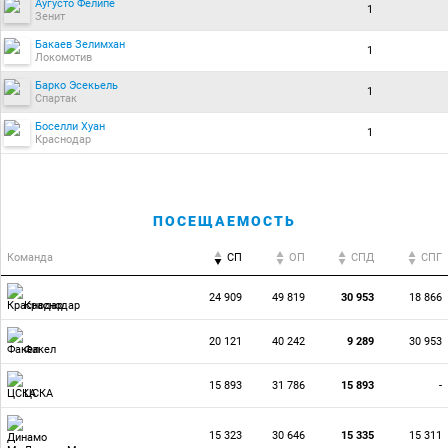
Аугусто Фелипе
1
Зенит
Бакаев Зелимхан
1
Локомотив
Барко Эсекьель
1
Спартак
Боселли Хуан
1
Краснодар
ПОСЕЩАЕМОСТЬ
Команда
СП
ОП
CПД
CПГ
24 909
49 819
30 953
18 866
Краснодар
20 121
40 242
9 289
30 953
Факел
15 893
31 786
15 893
-
ЦСКА
15 323
30 646
15 335
15 311