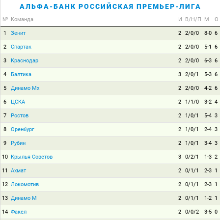
АЛЬФА-БАНК РОССИЙСКАЯ ПРЕМЬЕР-ЛИГА
№
Команда
И
В/Н/П
М
О
1
Зенит
2
2/0/0
8-0
6
2
Спартак
2
2/0/0
5-1
6
3
Краснодар
2
2/0/0
6-3
6
4
Балтика
3
2/0/1
5-3
6
5
Динамо Мх
2
2/0/0
4-2
6
6
ЦСКА
2
1/1/0
3-2
4
7
Ростов
2
1/0/1
5-4
3
8
Оренбург
2
1/0/1
2-4
3
9
Рубин
2
1/0/1
3-4
3
10
Крылья Советов
3
0/2/1
1-3
2
11
Ахмат
2
0/1/1
2-3
1
12
Локомотив
2
0/1/1
2-3
1
13
Динамо М
2
0/1/1
1-2
1
14
Факел
2
0/0/2
3-5
0