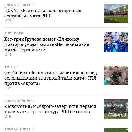
АЛЬФА-БАНК РПЛ
ЦСКА и «Ростов» назвали стартовые
составы на матч РПЛ
19:16
ЛИГА ПАРИ
Хет‑трик Грулева помог «Нижнему
Новгороду» разгромить «Нефтехимик» в
матче Первой лиги
19:16
ФУТБОЛ
Футболист «Локомотива» извинился перед
болельщиками за первый тайм матча РПЛ
против «Акрона»
19:02
АЛЬФА-БАНК РПЛ
«Локомотив» и «Акрон» завершили первый
тайм матча третьего тура РПЛ без голов
18:48
АЛЬФА-БАНК РПЛ