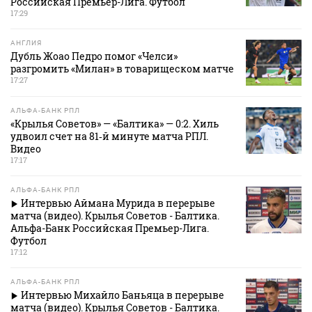
Российская Премьер-Лига. Футбол
17:29
АНГЛИЯ
Дубль Жоао Педро помог «Челси»
разгромить «Милан» в товарищеском матче
17:27
АЛЬФА-БАНК РПЛ
«Крылья Советов» — «Балтика» — 0:2. Хиль
удвоил счет на 81‑й минуте матча РПЛ.
Видео
17:17
АЛЬФА-БАНК РПЛ
Интервью Аймана Мурида в перерыве
матча (видео). Крылья Советов - Балтика.
Альфа-Банк Российская Премьер-Лига.
Футбол
17:12
АЛЬФА-БАНК РПЛ
Интервью Михайло Баньяца в перерыве
матча (видео). Крылья Советов - Балтика.