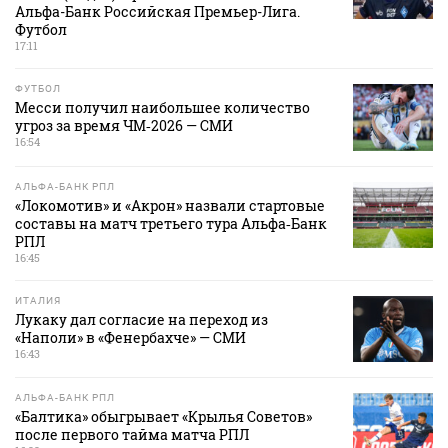
Альфа-Банк Российская Премьер-Лига.
Футбол
17:11
ФУТБОЛ
Месси получил наибольшее количество
угроз за время ЧМ‑2026 — СМИ
16:54
АЛЬФА-БАНК РПЛ
«Локомотив» и «Акрон» назвали стартовые
составы на матч третьего тура Альфа‑Банк
РПЛ
16:45
ИТАЛИЯ
Лукаку дал согласие на переход из
«Наполи» в «Фенербахче» — СМИ
16:43
АЛЬФА-БАНК РПЛ
«Балтика» обыгрывает «Крылья Советов»
после первого тайма матча РПЛ