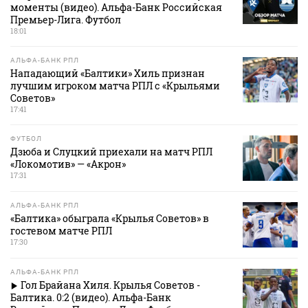
моменты (видео). Альфа-Банк Российская
Премьер-Лига. Футбол
18:01
АЛЬФА-БАНК РПЛ
Нападающий «Балтики» Хиль признан
лучшим игроком матча РПЛ с «Крыльями
Советов»
17:41
ФУТБОЛ
Дзюба и Слуцкий приехали на матч РПЛ
«Локомотив» — «Акрон»
17:31
АЛЬФА-БАНК РПЛ
«Балтика» обыграла «Крылья Советов» в
гостевом матче РПЛ
17:30
АЛЬФА-БАНК РПЛ
Гол Брайана Хиля. Крылья Советов -
Балтика. 0:2 (видео). Альфа-Банк