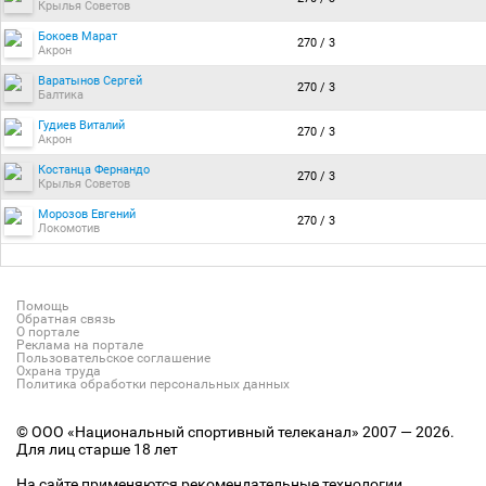
Крылья Советов
Бокоев Марат
270 / 3
Акрон
Варатынов Сергей
270 / 3
Балтика
Гудиев Виталий
270 / 3
Акрон
Костанца Фернандо
270 / 3
Крылья Советов
Морозов Евгений
270 / 3
Локомотив
Помощь
Обратная связь
О портале
Реклама на портале
Пользовательское соглашение
Охрана труда
Политика обработки персональных данных
© ООО «Национальный спортивный телеканал» 2007 — 2026.
Для лиц старше 18 лет
На сайте применяются рекомендательные технологии.