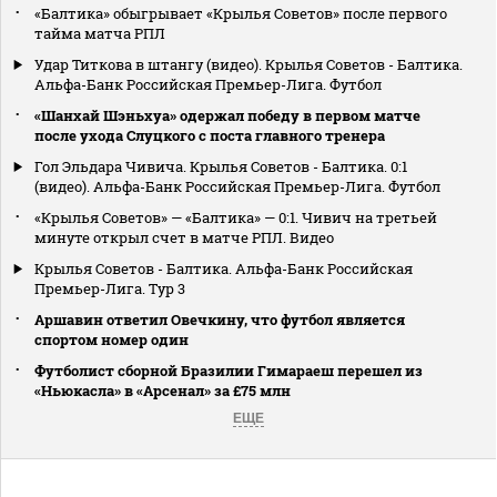
«Балтика» обыгрывает «Крылья Советов» после первого
тайма матча РПЛ
Удар Титкова в штангу (видео). Крылья Советов - Балтика.
Альфа-Банк Российская Премьер-Лига. Футбол
«Шанхай Шэньхуа» одержал победу в первом матче
после ухода Слуцкого с поста главного тренера
Гол Эльдара Чивича. Крылья Советов - Балтика. 0:1
(видео). Альфа-Банк Российская Премьер-Лига. Футбол
«Крылья Советов» — «Балтика» — 0:1. Чивич на третьей
минуте открыл счет в матче РПЛ. Видео
Крылья Советов - Балтика. Альфа-Банк Российская
Премьер-Лига. Тур 3
Аршавин ответил Овечкину, что футбол является
спортом номер один
Футболист сборной Бразилии Гимараеш перешел из
«Ньюкасла» в «Арсенал» за £75 млн
ЕЩЕ