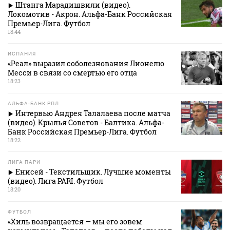
Штанга Марадишвили (видео).
Локомотив - Акрон. Альфа-Банк Российская
Премьер-Лига. Футбол
18:44
ИСПАНИЯ
«Реал» выразил соболезнования Лионелю
Месси в связи со смертью его отца
18:23
АЛЬФА-БАНК РПЛ
Интервью Андрея Талалаева после матча
(видео). Крылья Советов - Балтика. Альфа-
Банк Российская Премьер-Лига. Футбол
18:22
ЛИГА ПАРИ
Енисей - Текстильщик. Лучшие моменты
(видео). Лига PARI. Футбол
18:20
ФУТБОЛ
«Хиль возвращается — мы его зовем