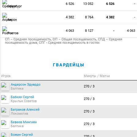
6 526
13 052
6 526
-
Оренбург
4 382
8 764
4 382
-
Акрон
4 063
8 127
-
4 063
Ростов
СП – Средняя посещаемость, ОП – Общая посещаемость, СПД – Средняя
посещаемость дома, СПГ - Средняя посещаемость в гостях
ГВАРДЕЙЦЫ
Игрок
Минуты / Матчи
Андерсон Эдуардо
270 / 3
Балтика
Бабкин Сергей
270 / 3
Крылья Советов
Батраков Алексей
270 / 3
Локомотив
Бевеев Мингиян
270 / 3
Балтика
Божин Сергей
270 / 3