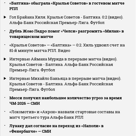
«Балтика» обыграла «Крылья Советов» в гостевом матче
РПЛ
Гол Брайана Хиля. Крылья Советов - Балтика. 0:2 (видео).
Альфа-Банк Российская Премьер-Лига. Футбол
Дубль Жоао Педро помог «Челси» разгромить «Милан» в
товарищеском матче
«Крылья Советов» — «Балтика» — 0:2. Хиль удвоил счет на
81‑й минуте матча РПЛ. Видео
Интервью Аймана Мурида в перерыве матча (видео).
Крылья Советов - Балтика. Альфа-Банк Российская
Премьер-Лига. Футбол
Интервью Михайло Баньяца в перерыве матча (видео).
Крылья Советов - Балтика. Альфа-Банк Российская
Премьер-Лига. Футбол
Месси получил наибольшее количество угроз за время
ЧМ‑2026 — СМИ
«Локомотив» и «Акрон» назвали стартовые составы на
матч третьего тура Альфа‑Банк РПЛ
Лукаку дал согласие на переход из «Наполи» в
«Фенербахче» — СМИ