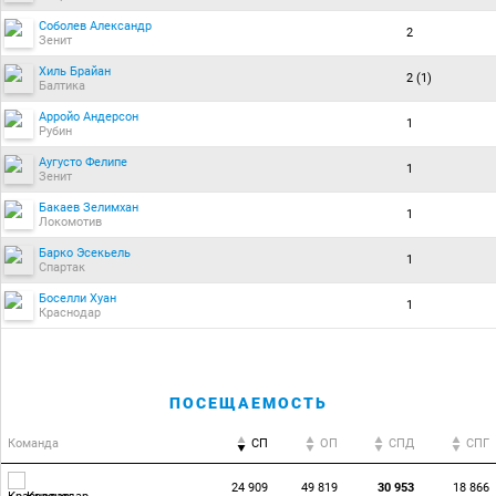
Соболев Александр
2
Зенит
Хиль Брайан
2 (1)
Балтика
Арройо Андерсон
1
Рубин
Аугусто Фелипе
1
Зенит
Бакаев Зелимхан
1
Локомотив
Барко Эсекьель
1
Спартак
Боселли Хуан
1
Краснодар
ПОСЕЩАЕМОСТЬ
Команда
СП
ОП
CПД
CПГ
24 909
49 819
30 953
18 866