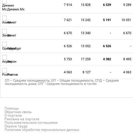
7 914
15 828
6 539
9 289
Динамо Мх
7 621
15 242
5 191
10 051
Ахмат
6 670
13 340
-
6 670
Зенит
6 526
13 052
6 526
-
Оренбург
5 753
17 259
4 382
8 495
Акрон
4 063
8 127
-
4 063
Ростов
СП – Средняя посещаемость, ОП – Общая посещаемость, СПД – Средняя
посещаемость дома, СПГ - Средняя посещаемость в гостях
Помощь
Обратная связь
О портале
Реклама на портале
Пользовательское соглашение
Охрана труда
Политика обработки персональных данных