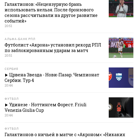
Галактионов: «Нецензурную брань
использовать нельзя. После бронзового
сезона рассчитывали на другое развитие
событий»
20:51
АЛЬФА-БАНК РПЛ
Футболист «Акрона» установил рекорд РПЛ
по заблокированным ударам за матч
20:51
СЕРБИЯ
Црвена Звезда - Нови-Пазар. Чемпионат
Сербии. Тур 4
20:44
ФУТБОЛ
Удинезе - Ноттингем Форест. Friuli
Venezia Giulia Cup
20:44
ФУТБОЛ
Галактионов о ничьей в матче с «Акроном»: «Никаких