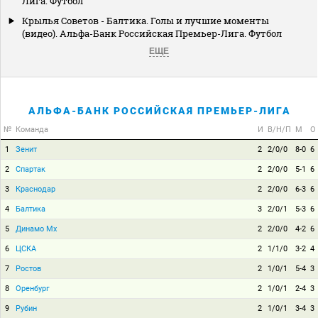
Лига. Футбол
Крылья Советов - Балтика. Голы и лучшие моменты
(видео). Альфа-Банк Российская Премьер-Лига. Футбол
ЕЩЕ
АЛЬФА-БАНК РОССИЙСКАЯ ПРЕМЬЕР-ЛИГА
№
Команда
И
В/Н/П
М
О
1
Зенит
2
2/0/0
8-0
6
2
Спартак
2
2/0/0
5-1
6
3
Краснодар
2
2/0/0
6-3
6
4
Балтика
3
2/0/1
5-3
6
5
Динамо Мх
2
2/0/0
4-2
6
6
ЦСКА
2
1/1/0
3-2
4
7
Ростов
2
1/0/1
5-4
3
8
Оренбург
2
1/0/1
2-4
3
9
Рубин
2
1/0/1
3-4
3