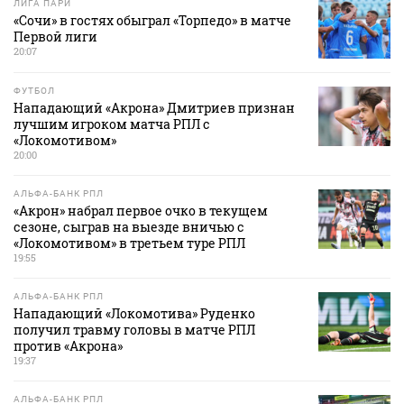
ЛИГА ПАРИ
«Сочи» в гостях обыграл «Торпедо» в матче
Первой лиги
20:07
ФУТБОЛ
Нападающий «Акрона» Дмитриев признан
лучшим игроком матча РПЛ с
«Локомотивом»
20:00
АЛЬФА-БАНК РПЛ
«Акрон» набрал первое очко в текущем
сезоне, сыграв на выезде вничью с
«Локомотивом» в третьем туре РПЛ
19:55
АЛЬФА-БАНК РПЛ
Нападающий «Локомотива» Руденко
получил травму головы в матче РПЛ
против «Акрона»
19:37
АЛЬФА-БАНК РПЛ