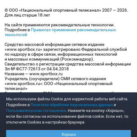
© ООО «Национальный спортивный телеканал» 2007 — 2026.
Для лиц старше 18 лет
На сайте применяются рекомендательные технологии.
Подробнее в
Правилах применения рекомендательных
технологий
Средство массовой информации сетевое издание
«www.sportbox.ru» зарегистрировано Федеральной службой
по надзору в сфере связи, информационных технологий
и массовых коммуникаций (Роскомнадзор).
Свидетельство о регистрации средства массовой информации
Эл № ФС77-72613 от 04.04.2018
Название — www.sportbox.ru
Учредитель (соучредители) СМИ сетевого издания
«www.sportbox.ru»: ООО «Национальный спортивный
телеканал»
Главный редактор СМИ сетевого издания «www.sportbox.ru»:
Конов В.А.
Мы используем файлы Сookie для корректной работы веб-сайта.
Номер телефона редакции СМИ сетевого издания
Подробнее в
Политике обработки персональных данных
и
«www.sportbox.ru»: +7 (495) 653 8419
Пользовательском соглашении
. Нажмите на кнопку «Хорошо»,
Адрес электронной почты редакции СМИ сетевого издания
если Вы согласны на использование файлов cookie. Если нет, то
«www.sportbox.ru»: editor@sportbox.ru
отключите Cookies в настройках браузера
Хорошо