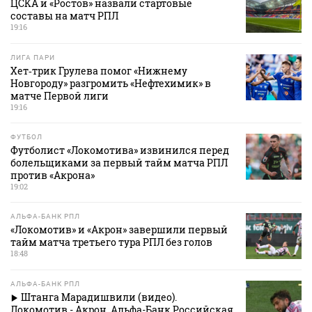
ЦСКА и «Ростов» назвали стартовые
составы на матч РПЛ
19:16
ЛИГА ПАРИ
Хет‑трик Грулева помог «Нижнему
Новгороду» разгромить «Нефтехимик» в
матче Первой лиги
19:16
ФУТБОЛ
Футболист «Локомотива» извинился перед
болельщиками за первый тайм матча РПЛ
против «Акрона»
19:02
АЛЬФА-БАНК РПЛ
«Локомотив» и «Акрон» завершили первый
тайм матча третьего тура РПЛ без голов
18:48
АЛЬФА-БАНК РПЛ
Штанга Марадишвили (видео).
Локомотив - Акрон. Альфа-Банк Российская