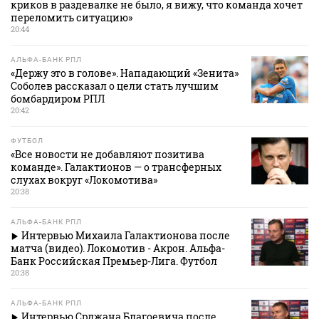
криков в раздевалке не было, я вижу, что команда хочет
переломить ситуацию»
20:44
АЛЬФА-БАНК РПЛ
«Держу это в голове». Нападающий «Зенита»
Соболев рассказал о цели стать лучшим
бомбардиром РПЛ
20:42
ФУТБОЛ
«Все новости не добавляют позитива
команде». Галактионов — о трансферных
слухах вокруг «Локомотива»
20:38
АЛЬФА-БАНК РПЛ
Интервью Михаила Галактионова после
матча (видео). Локомотив - Акрон. Альфа-
Банк Российская Премьер-Лига. Футбол
20:38
АЛЬФА-БАНК РПЛ
Интервью Срджана Благоевича после