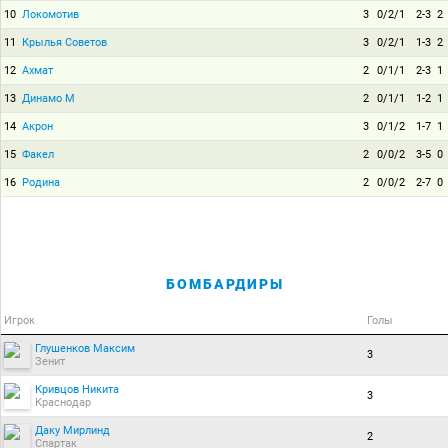
10
Локомотив
3
0/2/1
2-3
2
11
Крылья Советов
3
0/2/1
1-3
2
12
Ахмат
2
0/1/1
2-3
1
13
Динамо М
2
0/1/1
1-2
1
14
Акрон
3
0/1/2
1-7
1
15
Факел
2
0/0/2
3-5
0
16
Родина
2
0/0/2
2-7
0
БОМБАРДИРЫ
Игрок
Голы
Глушенков Максим
3
Зенит
Кривцов Никита
3
Краснодар
Даку Мирлинд
2
Спартак