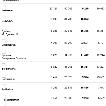
Краснодар
20 121
40 242
9 289
30 953
Факел
15 893
31 786
15 893
-
ЦСКА
15 323
30 646
15 335
15 311
Динамо М
14 396
28 792
23 601
5 191
Спартак
14 394
43 184
11 259
15 962
Крылья Советов
13 922
41 766
15 311
13 227
Балтика
13 462
26 925
3 324
23 601
Родина
11 269
22 539
18 866
3 673
Рубин
8 361
25 085
9 273
6 539
Локомотив