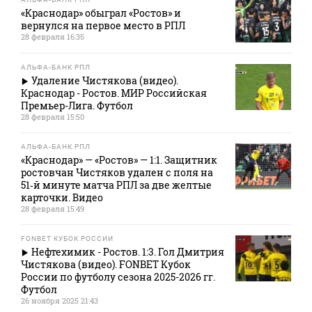
«Краснодар» обыграл «Ростов» и
вернулся на первое место в РПЛ
28 февраля 16:35
АЛЬФА-БАНК РПЛ
Удаление Чистякова (видео).
Краснодар - Ростов. МИР Российская
Премьер-Лига. Футбол
28 февраля 15:50
АЛЬФА-БАНК РПЛ
«Краснодар» — «Ростов» — 1:1. Защитник
ростовчан Чистяков удален с поля на
51‑й минуте матча РПЛ за две желтые
карточки. Видео
28 февраля 15:49
FONBET КУБОК РОССИИ
Нефтехимик - Ростов. 1:3. Гол Дмитрия
Чистякова (видео). FONBET Кубок
России по футболу сезона 2025-2026 гг.
Футбол
26 ноября 2025 21:43