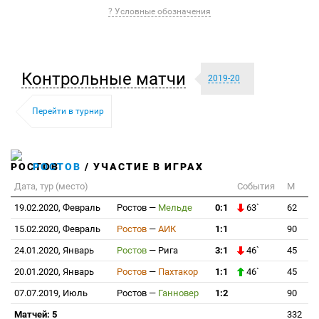
? Условные обозначения
Контрольные матчи
2019-20
Перейти в турнир
РОСТОВ
/ УЧАСТИЕ В ИГРАХ
Дата, тур (место)
События
М
19.02.2020, Февраль
Ростов
—
Мельде
0:1
63`
62
15.02.2020, Февраль
Ростов
—
АИК
1:1
90
24.01.2020, Январь
Ростов
—
Рига
3:1
46`
45
20.01.2020, Январь
Ростов
—
Пахтакор
1:1
46`
45
07.07.2019, Июль
Ростов
—
Ганновер
1:2
90
Матчей: 5
332