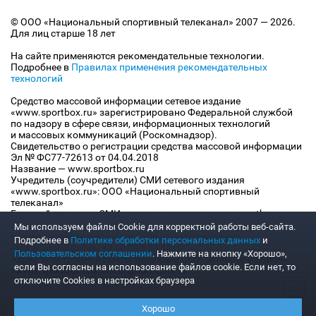
© ООО «Национальный спортивный телеканал» 2007 — 2026.
Для лиц старше 18 лет
На сайте применяются рекомендательные технологии.
Подробнее в
Правилах применения рекомендательных
технологий
Средство массовой информации сетевое издание
«www.sportbox.ru» зарегистрировано Федеральной службой
по надзору в сфере связи, информационных технологий
и массовых коммуникаций (Роскомнадзор).
Свидетельство о регистрации средства массовой информации
Эл № ФС77-72613 от 04.04.2018
Название — www.sportbox.ru
Учредитель (соучредители) СМИ сетевого издания
«www.sportbox.ru»: ООО «Национальный спортивный
телеканал»
Главный редактор СМИ сетевого издания «www.sportbox.ru»:
Конов В.А.
Мы используем файлы Сookie для корректной работы веб-сайта.
Номер телефона редакции СМИ сетевого издания
Подробнее в
Политике обработки персональных данных
и
«www.sportbox.ru»: +7 (495) 653 8419
Пользовательском соглашении
. Нажмите на кнопку «Хорошо»,
Адрес электронной почты редакции СМИ сетевого издания
если Вы согласны на использование файлов cookie. Если нет, то
«www.sportbox.ru»: editor@sportbox.ru
отключите Cookies в настройках браузера
Хорошо