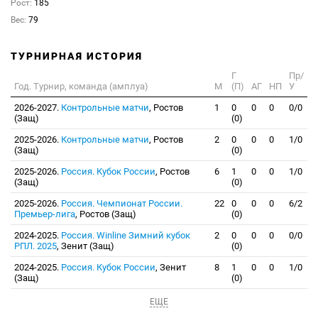
Рост:
185
Вес:
79
ТУРНИРНАЯ ИСТОРИЯ
Г
Пр/
Год. Турнир, команда (амплуа)
М
(П)
АГ
НП
У
2026-2027.
Контрольные матчи
, Ростов
1
0
0
0
0/0
(Защ)
(0)
2025-2026.
Контрольные матчи
, Ростов
2
0
0
0
1/0
(Защ)
(0)
2025-2026.
Россия. Кубок России
, Ростов
6
1
0
0
1/0
(Защ)
(0)
2025-2026.
Россия. Чемпионат России.
22
0
0
0
6/2
Премьер-лига
, Ростов (Защ)
(0)
2024-2025.
Россия. Winline Зимний кубок
2
0
0
0
0/0
РПЛ. 2025
, Зенит (Защ)
(0)
2024-2025.
Россия. Кубок России
, Зенит
8
1
0
0
1/0
(Защ)
(0)
ЕЩЕ