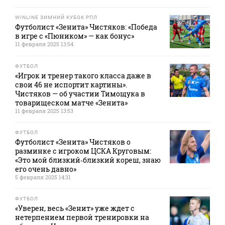
WINLINE ЗИМНИЙ КУБОК РПЛ
Футболист «Зенита» Чистяков: «Победа
в игре с «Пюником» — как бонус»
11 февраля 2025 13:54
ФУТБОЛ
«Игрок и тренер такого класса даже в
свои 46 не испортит картины».
Чистяков — об участии Тимощука в
товарищеском матче «Зенита»
11 февраля 2025 13:53
ФУТБОЛ
Футболист «Зенита» Чистяков о
разминке с игроком ЦСКА Круговым:
«Это мой близкий‑близкий кореш, знаю
его очень давно»
5 февраля 2025 14:31
ФУТБОЛ
«Уверен, весь «Зенит» уже ждет с
нетерпением первой тренировки на