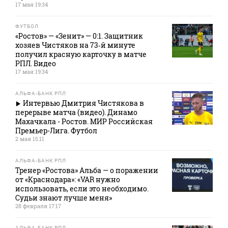
17 мая 19:34
ФУТБОЛ
«Ростов» — «Зенит» — 0:1. Защитник
хозяев Чистяков на 73‑й минуте
получил красную карточку в матче
РПЛ. Видео
17 мая 19:34
АЛЬФА-БАНК РПЛ
Интервью Дмитрия Чистякова в
перерыве матча (видео). Динамо
Махачкала - Ростов. МИР Российская
Премьер-Лига. Футбол
2 мая 15:11
АЛЬФА-БАНК РПЛ
Тренер «Ростова» Альба — о поражении
от «Краснодара»: «VAR нужно
использовать, если это необходимо.
Судьи знают лучше меня»
28 февраля 17:17
АЛЬФА-БАНК РПЛ