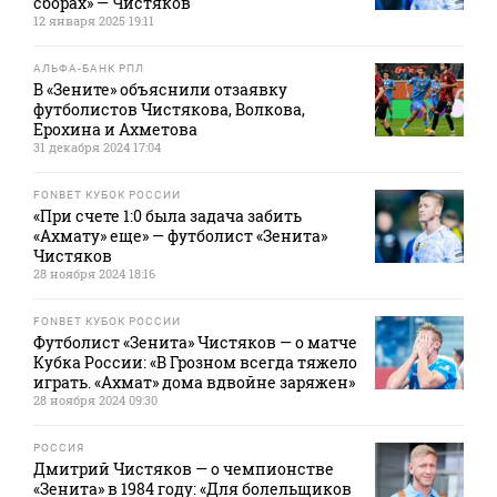
сборах» — Чистяков
12 января 2025 19:11
АЛЬФА-БАНК РПЛ
В «Зените» объяснили отзаявку
футболистов Чистякова, Волкова,
Ерохина и Ахметова
31 декабря 2024 17:04
FONBET КУБОК РОССИИ
«При счете 1:0 была задача забить
«Ахмату» еще» — футболист «Зенита»
Чистяков
28 ноября 2024 18:16
FONBET КУБОК РОССИИ
Футболист «Зенита» Чистяков — о матче
Кубка России: «В Грозном всегда тяжело
играть. «Ахмат» дома вдвойне заряжен»
28 ноября 2024 09:30
РОССИЯ
Дмитрий Чистяков — о чемпионстве
«Зенита» в 1984 году: «Для болельщиков