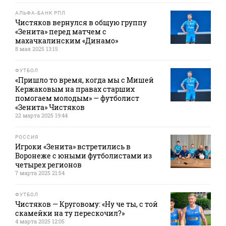
АЛЬФА-БАНК РПЛ
Чистяков вернулся в общую группу
«Зенита» перед матчем с
махачкалинским «Динамо»
8 мая 2025 13:15
ФУТБОЛ
«Пришло то время, когда мы с Мишей
Кержаковым на правах старших
помогаем молодым» — футболист
«Зенита» Чистяков
22 марта 2025 19:44
РОССИЯ
Игроки «Зенита» встретились в
Воронеже с юными футболистами из
четырех регионов
7 марта 2025 21:54
ФУТБОЛ
Чистяков — Круговому: «Ну че ты, с той
скамейки на ту перескочил?»
4 марта 2025 12:05