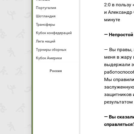
2:0 в пользу
Португалия
и Александр 
Шотландия
минуте
Трансферы
Кубок конфедераций
— Непростой 
Лига наций
— Вы правы, 
Турниры сборных
меня в жару 
Кубок Америки
выдержали э
Россия
работоспособ
Мы справилис
заслуженную 
защитников и
результатом
— Вы сказали
справляться