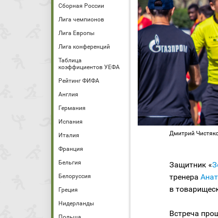
Сборная России
Лига чемпионов
Лига Европы
Лига конференций
Таблица
коэффициентов УЕФА
Рейтинг ФИФА
Англия
Германия
Испания
Дмитрий Чистяко
Италия
Франция
Бельгия
Защитник «
З
тренера
Ана
Белоруссия
в товарищес
Греция
Нидерланды
Встреча прош
Польша