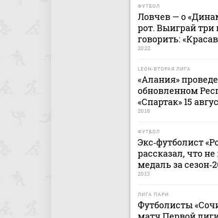
ФУТБОЛ
Ловчев — о «Дина
рот. Выиграй три 
говорить: «Краса
20:22
LEON-ВТОРАЯ ЛИГА
«Алания» проведе
обновленном Рес
«Спартак» 15 авгу
20:18
ФУТБОЛ
Экс‑футболист «Р
рассказал, что н
медаль за сезон‑
20:13
ЛИГА ПАРИ
Футболисты «Сочи
матч Первой лиги