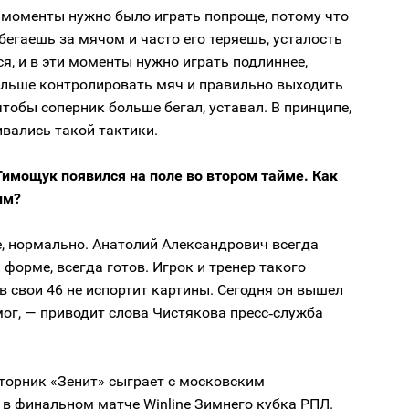
 моменты нужно было играть попроще, потому что
бегаешь за мячом и часто его теряешь, усталость
я, и в эти моменты нужно играть подлиннее,
больше контролировать мяч и правильно выходить
чтобы соперник больше бегал, уставал. В принципе,
вались такой тактики.
Тимощук появился на поле во втором тайме. Как
им?
, нормально. Анатолий Александрович всегда
 форме, всегда готов. Игрок и тренер такого
в свои 46 не испортит картины. Сегодня он вышел
мог, — приводит слова Чистякова пресс‑служба
торник «Зенит» сыграет с московским
в финальном матче Winline Зимнего кубка РПЛ.