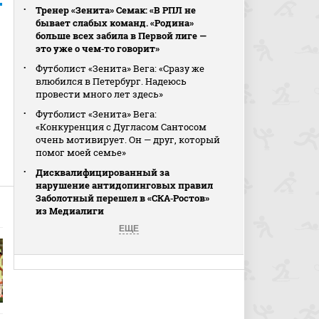
Тренер «Зенита» Семак: «В РПЛ не
бывает слабых команд. «Родина»
больше всех забила в Первой лиге —
это уже о чем‑то говорит»
Футболист «Зенита» Вега: «Сразу же
влюбился в Петербург. Надеюсь
провести много лет здесь»
Футболист «Зенита» Вега:
«Конкуренция с Дугласом Сантосом
очень мотивирует. Он — друг, который
помог моей семье»
Дисквалифицированный за
нарушение антидопинговых правил
Заболотный перешел в «СКА‑Ростов»
из Медиалиги
ЕЩЕ