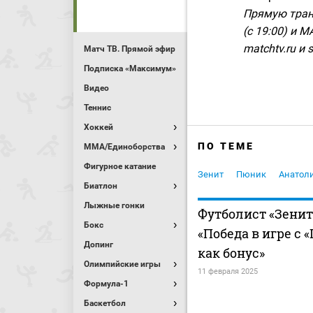
Прямую тран
(с 19:00) и 
matchtv.ru и s
Матч ТВ. Прямой эфир
Подписка «Максимум»
Видео
Теннис
Хоккей
ПО ТЕМЕ
MMA/Единоборства
Фигурное катание
Зенит
Пюник
Анатол
Биатлон
Лыжные гонки
Футболист «Зенит
Бокс
«Победа в игре с
Допинг
как бонус»
Олимпийские игры
11 февраля 2025
Формула-1
Баскетбол