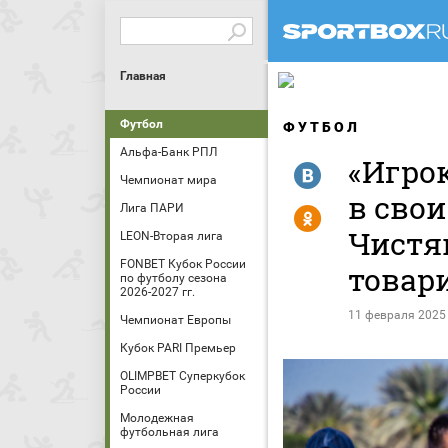
Главная
Футбол
ФУТБОЛ
Альфа-Банк РПЛ
«Игрок
R
Чемпионат мира
в свои
Лига ПАРИ
Y
Чистя
LEON-Вторая лига
FONBET Кубок России
товар
по футболу сезона
2026-2027 гг.
11 февраля 2025
Чемпионат Европы
Кубок PARI Премьер
OLIMPBET Суперкубок
России
Молодежная
футбольная лига