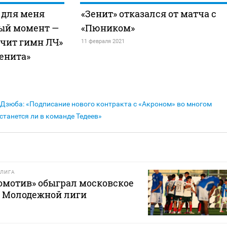
а для меня
«Зенит» отказался от матча с
ый момент —
«Пюником»
учит гимн ЛЧ»
11 февраля 2021
енита»
Дзюба: «Подписание нового контракта с «Акроном» во многом
останется ли в команде Тедеев»
ЛИГА
омотив» обыграл московское
е Молодежной лиги