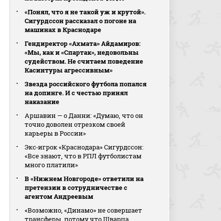
«Понял, что я не такой уж и крутой».
Сигурдссон рассказал о погоне на
машинах в Краснодаре
Гендиректор «Ахмата» Айдамиров:
«Мы, как и «Спартак», недовольны
судейством. Не считаем поведение
Касинтуры агрессивным»
Звезда российского футбола попался
на допинге. И с честью принял
наказание
Аршавин — о Данни: «Думаю, что он
точно доволен отрезком своей
карьеры в России»
Экс‑игрок «Краснодара» Сигурдссон:
«Все знают, что в РПЛ футболистам
много платили»
В «Нижнем Новгороде» ответили на
претензии в сотрудничестве с
агентом Андреевым
«Возможно, «Динамо» не совершает
трансферы, потому что Шварца