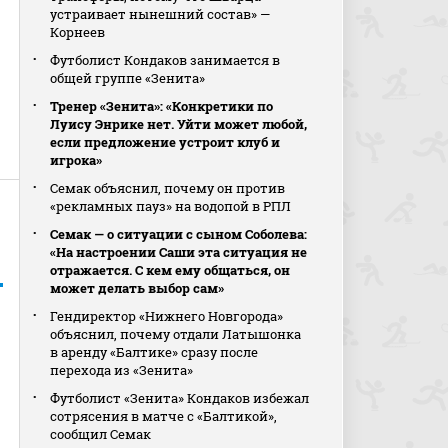
устраивает нынешний состав» —
Корнеев
Футболист Кондаков занимается в
общей группе «Зенита»
Тренер «Зенита»: «Конкретики по
Луису Энрике нет. Уйти может любой,
если предложение устроит клуб и
игрока»
Семак объяснил, почему он против
«рекламных пауз» на водопой в РПЛ
Семак — о ситуации с сыном Соболева:
«На настроении Саши эта ситуация не
отражается. С кем ему общаться, он
может делать выбор сам»
Гендиректор «Нижнего Новгорода»
объяснил, почему отдали Латышонка
в аренду «Балтике» сразу после
перехода из «Зенита»
Футболист «Зенита» Кондаков избежал
сотрясения в матче с «Балтикой»,
сообщил Семак