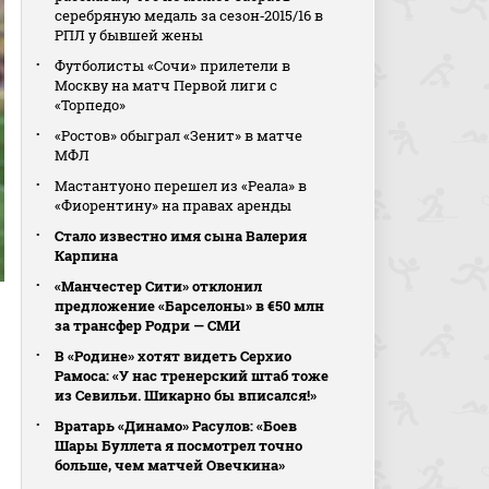
серебряную медаль за сезон‑2015/16 в
РПЛ у бывшей жены
Футболисты «Сочи» прилетели в
Москву на матч Первой лиги с
«Торпедо»
«Ростов» обыграл «Зенит» в матче
МФЛ
Мастантуоно перешел из «Реала» в
«Фиорентину» на правах аренды
Стало известно имя сына Валерия
Карпина
«Манчестер Сити» отклонил
предложение «Барселоны» в €50 млн
за трансфер Родри — СМИ
В «Родине» хотят видеть Серхио
Рамоса: «У нас тренерский штаб тоже
из Севильи. Шикарно бы вписался!»
Вратарь «Динамо» Расулов: «Боев
Шары Буллета я посмотрел точно
больше, чем матчей Овечкина»