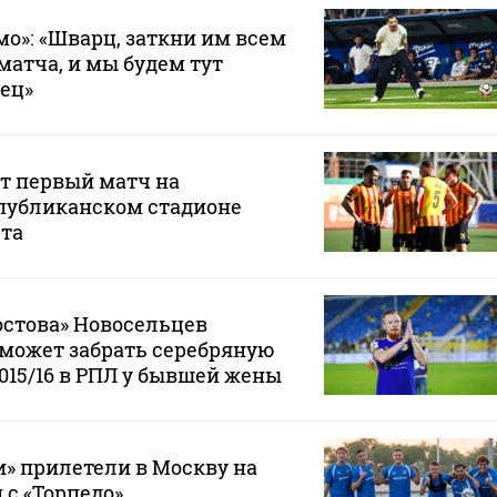
мо»: «Шварц, заткни им всем
матча, и мы будем тут
вец»
т первый матч на
публиканском стадионе
ста
остова» Новосельцев
е может забрать серебряную
2015/16 в РПЛ у бывшей жены
» прилетели в Москву на
 с «Торпедо»