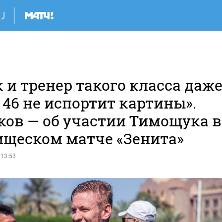
 и тренер такого класса даж
 46 не испортит картины».
ков — об участии Тимощука в
ищеском матче «Зенита»
 13:53