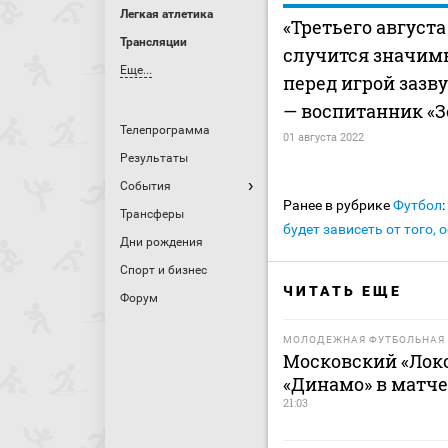
Легкая атлетика
«Третьего август
Трансляции
случится значим
Еще...
перед игрой зазв
— воспитанник «З
Телепрограмма
01 августа 2022
Результаты
События
Ранее в рубрике
Футбол
:
Трансферы
будет зависеть от того, 
Дни рождения
Спорт и бизнес
ЧИТАТЬ ЕЩЕ
Форум
МОЛОДЕЖНАЯ ФУТБОЛЬНАЯ 
Московский «Лок
«Динамо» в матч
21:03