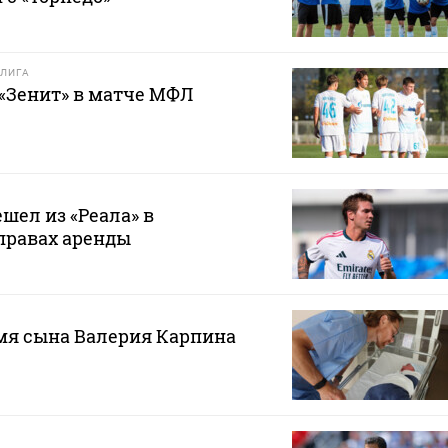
ЛИГА
 «Зенит» в матче МФЛ
шел из «Реала» в
правах аренды
мя сына Валерия Карпина