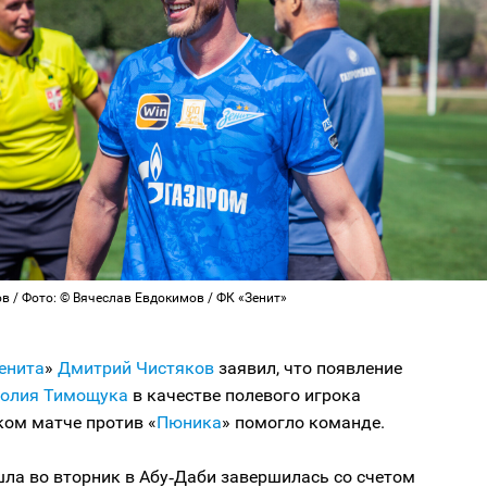
в / Фото: © Вячеслав Евдокимов / ФК «Зенит»
енита
»
Дмитрий Чистяков
заявил, что появление
толия Тимощука
в качестве полевого игрока
ком матче против «
Пюника
» помогло команде.
ла во вторник в Абу‑Даби завершилась со счетом