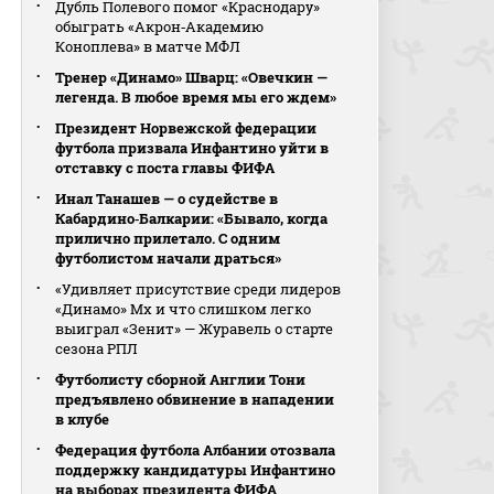
Дубль Полевого помог «Краснодару»
обыграть «Акрон‑Академию
Коноплева» в матче МФЛ
Тренер «Динамо» Шварц: «Овечкин —
легенда. В любое время мы его ждем»
Президент Норвежской федерации
футбола призвала Инфантино уйти в
отставку с поста главы ФИФА
Инал Танашев — о судействе в
Кабардино‑Балкарии: «Бывало, когда
прилично прилетало. С одним
футболистом начали драться»
«Удивляет присутствие среди лидеров
«Динамо» Мх и что слишком легко
выиграл «Зенит» — Журавель о старте
сезона РПЛ
Футболисту сборной Англии Тони
предъявлено обвинение в нападении
в клубе
Федерация футбола Албании отозвала
поддержку кандидатуры Инфантино
на выборах президента ФИФА