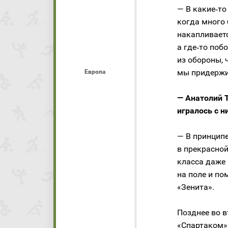
— В какие‑то
когда много 
накапливаетс
а где‑то по
из обороны, 
мы придержи
Европа
— Анатолий 
игралось с н
— В принципе
в прекрасной
класса даже 
на поле и по
«Зенита».
Позднее во в
«Спартаком» 