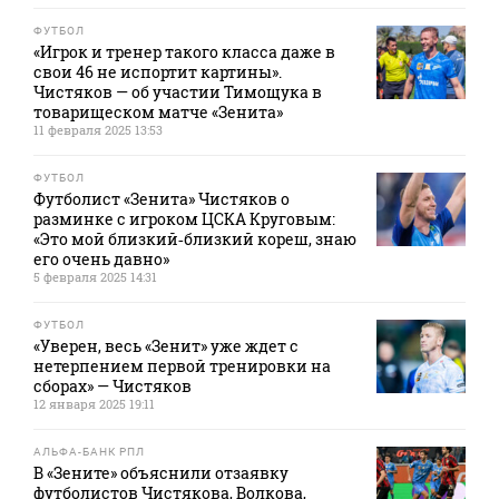
ФУТБОЛ
«Игрок и тренер такого класса даже в
свои 46 не испортит картины».
Чистяков — об участии Тимощука в
товарищеском матче «Зенита»
11 февраля 2025 13:53
ФУТБОЛ
Футболист «Зенита» Чистяков о
разминке с игроком ЦСКА Круговым:
«Это мой близкий‑близкий кореш, знаю
его очень давно»
5 февраля 2025 14:31
ФУТБОЛ
«Уверен, весь «Зенит» уже ждет с
нетерпением первой тренировки на
сборах» — Чистяков
12 января 2025 19:11
АЛЬФА-БАНК РПЛ
В «Зените» объяснили отзаявку
футболистов Чистякова, Волкова,