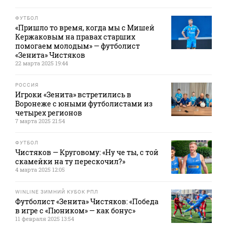
ФУТБОЛ
«Пришло то время, когда мы с Мишей
Кержаковым на правах старших
помогаем молодым» — футболист
«Зенита» Чистяков
22 марта 2025 19:44
РОССИЯ
Игроки «Зенита» встретились в
Воронеже с юными футболистами из
четырех регионов
7 марта 2025 21:54
ФУТБОЛ
Чистяков — Круговому: «Ну че ты, с той
скамейки на ту перескочил?»
4 марта 2025 12:05
WINLINE ЗИМНИЙ КУБОК РПЛ
Футболист «Зенита» Чистяков: «Победа
в игре с «Пюником» — как бонус»
11 февраля 2025 13:54