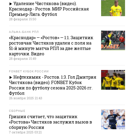
Удаление Чистякова (видео).
Краснодар - Ростов. МИР Российская
Премьер-Лига. Футбол
28 февраля 15:50
АЛЬФА-БАНК РПЛ
«Краснодар» — «Ростов» — 1:1. Защитник
ростовчан Чистяков удален с поля на
51‑й минуте матча РПЛ за две желтые
карточки. Видео
28 февраля 15:49
FONBET КУБОК РОССИИ
Нефтехимик - Ростов. 1:3. Гол Дмитрия
Чистякова (видео). FONBET Кубок
России по футболу сезона 2025-2026 гг.
Футбол
26 ноября 2025 21:43
СБОРНЫЕ
Гришин считает, что защитник
«Ростова» Чистяков заслужил вызов в
сборную России
7 октября 2025 03:21