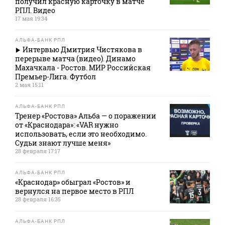
получил красную карточку в матче
РПЛ. Видео
17 мая 19:34
АЛЬФА-БАНК РПЛ
Интервью Дмитрия Чистякова в
перерыве матча (видео). Динамо
Махачкала - Ростов. МИР Российская
Премьер-Лига. Футбол
2 мая 15:11
АЛЬФА-БАНК РПЛ
Тренер «Ростова» Альба — о поражении
от «Краснодара»: «VAR нужно
использовать, если это необходимо.
Судьи знают лучше меня»
28 февраля 17:17
АЛЬФА-БАНК РПЛ
«Краснодар» обыграл «Ростов» и
вернулся на первое место в РПЛ
28 февраля 16:35
АЛЬФА-БАНК РПЛ