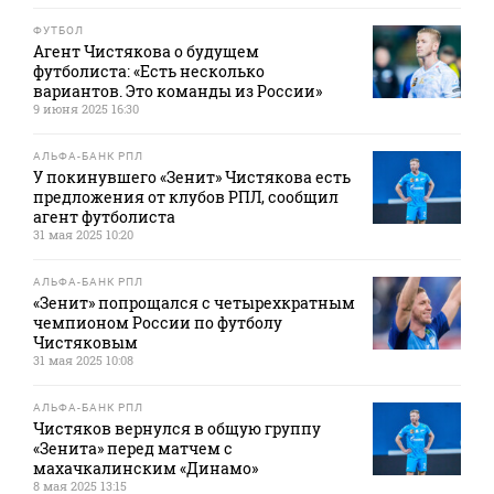
ФУТБОЛ
Агент Чистякова о будущем
футболиста: «Есть несколько
вариантов. Это команды из России»
9 июня 2025 16:30
АЛЬФА-БАНК РПЛ
У покинувшего «Зенит» Чистякова есть
предложения от клубов РПЛ, сообщил
агент футболиста
31 мая 2025 10:20
АЛЬФА-БАНК РПЛ
«Зенит» попрощался с четырехкратным
чемпионом России по футболу
Чистяковым
31 мая 2025 10:08
АЛЬФА-БАНК РПЛ
Чистяков вернулся в общую группу
«Зенита» перед матчем с
махачкалинским «Динамо»
8 мая 2025 13:15