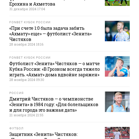
Ерохина и Ахметова
31 декабря 2024 17:04
FONBET КУБОК РОССИИ
«При счете 1:0 была задача забить
«Ахмату» еще» — футболист «Зенита»
Чистяков
28 ноября 2024 18:16
FONBET КУБОК РОССИИ
Футболист «Зенита» Чистяков — о матче
Кубка России: «В Грозном всегда тяжело
играть. «Ахмат» дома вдвойне заряжен»
28 ноября 2024 09:30
РОССИЯ
Дмитрий Чистяков — о чемпионстве
«Зенита» в 1984 году: «Для болельщиков
и для города это важная дата»
21 ноября 2024 21:55
ФУТБОЛ
Защитник «Зенита» Чистяков: