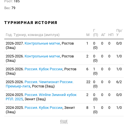
Рост:
185
Вес:
79
ТУРНИРНАЯ ИСТОРИЯ
Г
Пр/
Год. Турнир, команда (амплуа)
М
(П)
АГ
НП
У
2026-2027.
Контрольные матчи
, Ростов
1
0
0
0
0/0
(Защ)
(0)
2025-2026.
Контрольные матчи
, Ростов
2
0
0
0
1/0
(Защ)
(0)
2025-2026.
Россия. Кубок России
, Ростов
6
1
0
0
1/0
(Защ)
(0)
2025-2026.
Россия. Чемпионат России.
22
0
0
0
6/2
Премьер-лига
, Ростов (Защ)
(0)
2024-2025.
Россия. Winline Зимний кубок
2
0
0
0
0/0
РПЛ. 2025
, Зенит (Защ)
(0)
2024-2025.
Россия. Кубок России
, Зенит
8
1
0
0
1/0
(Защ)
(0)
ЕЩЕ