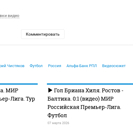
вки видео
Комментировать
рий Чистяков
Футбол
Россия
Альфа-Банк РПЛ
Видеосюжет
ка. МИР
Гол Бриана Хиля. Ростов -
ер-Лига. Тур
Балтика. 0:1 (видео) МИР
Российская Премьер-Лига.
Футбол
07 марта 2026