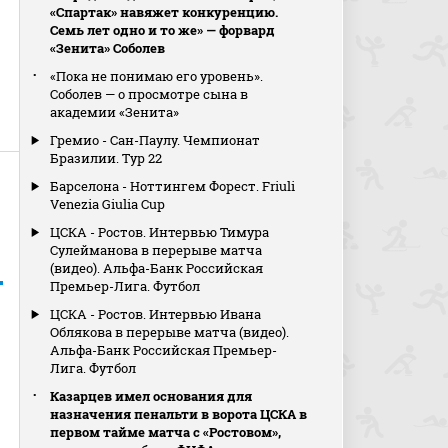
«Спартак» навяжет конкуренцию.
Семь лет одно и то же» — форвард
«Зенита» Соболев
«Пока не понимаю его уровень».
Соболев — о просмотре сына в
академии «Зенита»
Гремио - Сан-Паулу. Чемпионат
Бразилии. Тур 22
Барселона - Ноттингем Форест. Friuli
Venezia Giulia Cup
ЦСКА - Ростов. Интервью Тимура
Сулейманова в перерыве матча
(видео). Альфа-Банк Российская
Премьер-Лига. Футбол
ЦСКА - Ростов. Интервью Ивана
Облякова в перерыве матча (видео).
Альфа-Банк Российская Премьер-
Лига. Футбол
Казарцев имел основания для
назначения пенальти в ворота ЦСКА в
первом тайме матча с «Ростовом»,