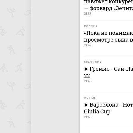
навяжет конкурен
— форвард «Зенит
21:55
РОССИЯ
«Пока не понимаю 
просмотре сына в
21:47
БРАЗИЛИЯ
Гремио - Сан-П
22
21:46
ФУТБОЛ
Барселона - Нот
Giulia Cup
21:46