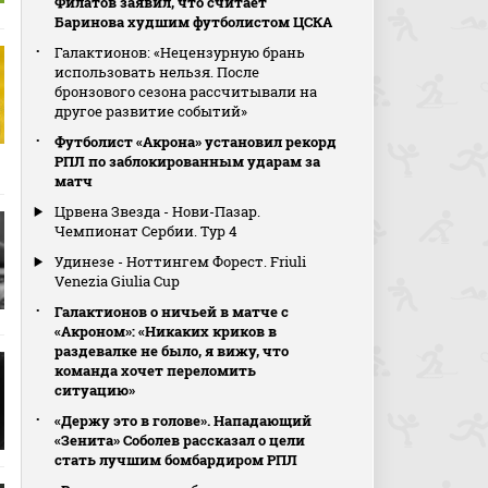
Филатов заявил, что считает
Баринова худшим футболистом ЦСКА
Галактионов: «Нецензурную брань
использовать нельзя. После
бронзового сезона рассчитывали на
другое развитие событий»
Футболист «Акрона» установил рекорд
РПЛ по заблокированным ударам за
матч
Црвена Звезда - Нови-Пазар.
Чемпионат Сербии. Тур 4
Удинезе - Ноттингем Форест. Friuli
Venezia Giulia Cup
Галактионов о ничьей в матче с
«Акроном»: «Никаких криков в
раздевалке не было, я вижу, что
команда хочет переломить
ситуацию»
«Держу это в голове». Нападающий
«Зенита» Соболев рассказал о цели
стать лучшим бомбардиром РПЛ