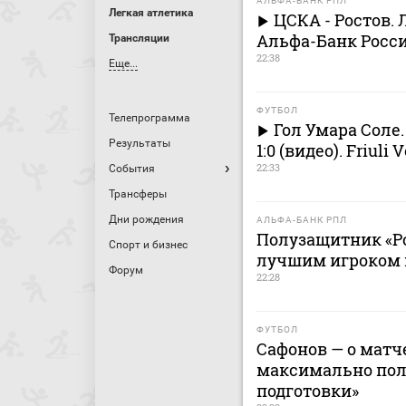
АЛЬФА-БАНК РПЛ
Легкая атлетика
ЦСКА - Ростов.
Альфа-Банк Росси
Трансляции
22:38
Еще...
ФУТБОЛ
Телепрограмма
Гол Умара Соле.
Результаты
1:0 (видео). Friuli
22:33
События
Трансферы
Дни рождения
АЛЬФА-БАНК РПЛ
Полузащитник «Р
Спорт и бизнес
лучшим игроком 
Форум
22:28
ФУТБОЛ
Сафонов — о матче
максимально пол
подготовки»