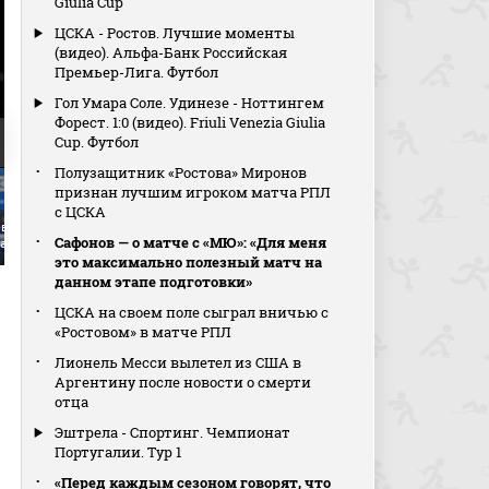
Giulia Cup
ЦСКА - Ростов. Лучшие моменты
(видео). Альфа-Банк Российская
Премьер-Лига. Футбол
Гол Умара Соле. Удинезе - Ноттингем
Форест. 1:0 (видео). Friuli Venezia Giulia
Cup. Футбол
Полузащитник «Ростова» Миронов
признан лучшим игроком матча РПЛ
с ЦСКА
рвью Андрея
Бевеев попал в
Интервью Николая Ти
Сафонов — о матче с «МЮ»: «Для меня
аева после матча
перекладину
в перерыве матча
это максимально полезный матч на
данном этапе подготовки»
ЦСКА на своем поле сыграл вничью с
«Ростовом» в матче РПЛ
Лионель Месси вылетел из США в
Аргентину после новости о смерти
отца
Эштрела - Спортинг. Чемпионат
Португалии. Тур 1
«Перед каждым сезоном говорят, что