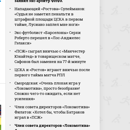
заявил экс‑арбитр ФИФА
Нападающий «Ростова» Сулейманов:
«Судья не заметил пенальти в
штрафной площади ЦСКА в первом
тайме, Лусиано заплел мне ноги»
Экс‑футболист «Барселоны» Серхи
Роберто перешел в «Лос‑Анджелес
Гэлакси»
«ПСЖ» сыграл вничью с «Манчестер
Юнайтед» в товарищеском матче,
Сафонов был заменен на 77‑й минуте
ЦСКА и «Ростов» играют вничью после
первого тайма матча РПЛ
Смородская: «Очень плохая игра у
«Локомотива», просто безобразие!
Сложно чего‑то ожидать, если нет
усиления»
Член совета директоров «Локомотива»
Филатов: «Хотел бы, чтобы Батраков
играл в «ПСЖ»
Член совета директоров «Локомотива»