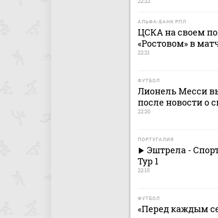
22:22
АЛЬФА-БАНК РПЛ
ЦСКА на своем по
«Ростовом» в мат
22:21
ФУТБОЛ
Лионель Месси в
после новости о 
22:20
ПОРТУГАЛИЯ
Эштрела - Спор
Тур 1
22:15
ФУТБОЛ
«Перед каждым се