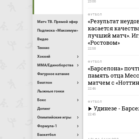
23:00
ФУТБОЛ
«Результат неудо
Матч ТВ. Прямой эфир
касается качеств
Подписка «Максимум»
лучший матч». Иг
Видео
«Ростовом»
Теннис
22:58
Хоккей
ФУТБОЛ
MMA/Единоборства
«Барселона» поч
Фигурное катание
память отца Мес
матчем с «Ноттин
Биатлон
22:46
Лыжные гонки
Бокс
ФУТБОЛ
Удинезе - Барсел
Допинг
22:45
Олимпийские игры
Формула-1
Баскетбол