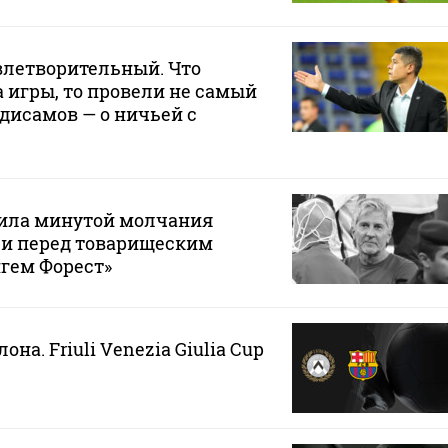
влетворительный. Что
а игры, то провели не самый
дисамов — о ничьей с
тила минутой молчания
си перед товарищеским
гем Форест»
она. Friuli Venezia Giulia Cup