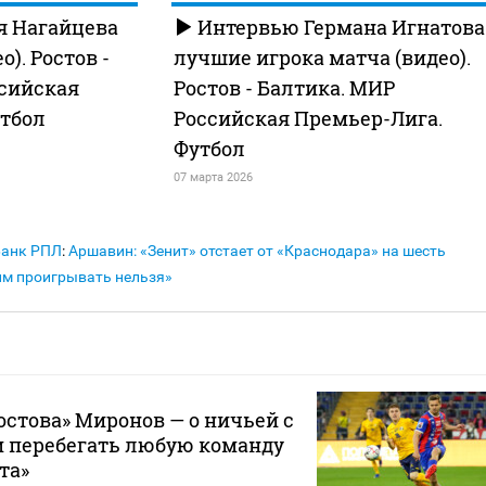
 Нагайцева
Интервью Германа Игнатова
о). Ростов -
лучшие игрока матча (видео).
ссийская
Ростов - Балтика. МИР
утбол
Российская Премьер-Лига.
Футбол
07 марта 2026
Банк РПЛ
:
Аршавин: «Зенит» отстает от «Краснодара» на шесть
 им проигрывать нельзя»
стова» Миронов — о ничьей с
 перебегать любую команду
та»