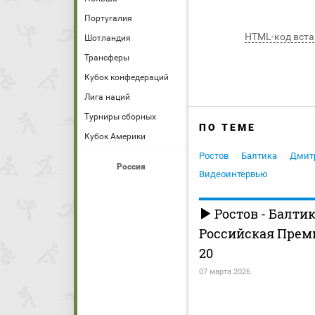
Португалия
HTML-код вста
Шотландия
Трансферы
Кубок конфедераций
Лига наций
Турниры сборных
ПО ТЕМЕ
Кубок Америки
Ростов
Балтика
Дмит
Россия
Видеоинтервью
Ростов - Балти
Российская Премь
20
07 марта 2026