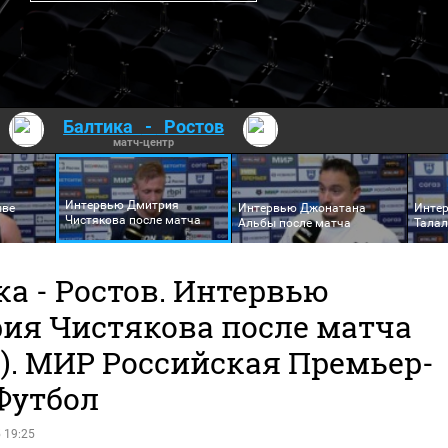
Балтика
-
Ростов
матч-центр
Интервью Дмитрия
ыве
Интервью Джонатана
Инте
Чистякова после матча
Альбы после матча
Талал
а - Ростов. Интервью
ия Чистякова после матча
о). МИР Российская Премьер-
Футбол
 19:25