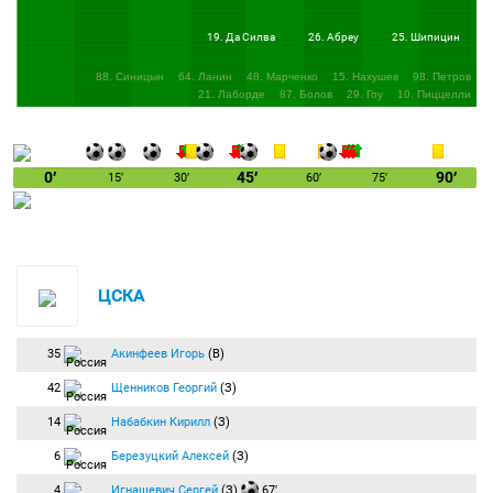
выровняли процент владения мячом и почти каждую свою атаку стараются
доводить до удара. Но куража в действиях "быков" не чувствуется. Видимо, все-
таки не верят, что могут спасти встречу.
19. Да Силва
26. Абреу
25. Шипицин
59:17
Неплохую стеночку разыграли в центре Думбия и Тошич, но передача на
88. Синицын
64. Ланин
48. Марченко
15. Нахушев
98. Петров
врывавшегося в штрафную серба оказалась слишком сильной.
21. Лаборде
87. Болов
29. Гоу
10. Пиццелли
66:42
Гол:
Игнашевич Сергей
(ЦСКА) бьёт головой из штрафной и забивает
гол. Счёт 6:0.
ГОООООООООООООООООЛ!!! После подачи со стандарта за фол Газинского
Фильцов ошибся на выходе, а в возникшей суматохе первым к мячу успел
защитник армейцев. Все становится окончательно ясно. Интриге возродиться не
0′
45′
90′
15′
30′
60′
75′
суждено.
85:22
Команды уже откровенно доигрывают. И кто посмеет бросить в них за это
камень? Все по делу.
+02:02
Конец второго тайма:
Продолжительность игрового времени — 92:02.
Счёт 6:0.
ЦСКА
Итоговый счёт 6:0.
Вот и все. ЦСКА, обеспечив себе комфортное преимущество еще до перерыва,
уверенно довел встречу до заслуженной победы. "Краснодар" сегодня был
35
Акинфеев Игорь
(В)
непохож сам на себя, так что лучшим выходом для "быков" будет просто забыть
об этом матче. Эта победа позволила армейцам несколько поправить свое
42
Щенников Георгий
(З)
положение, поднявшись на четвертую строчку и как раз обогнав "горожан", с чем
мы их и поздравляем. И на этом наша трансляция завершается. Для вас ее
14
Набабкин Кирилл
(З)
провел Егор Поздняков, увидимся совсем скоро!
6
Березуцкий Алексей
(З)
4
Игнашевич Сергей
(З)
67′