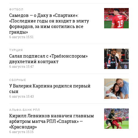
ФУТБОЛ
Самедов — о Даку в «Спартаке»:
«Последние годы он входит в элиту
форвардов, за ним охотились все
гранды»
6 августа 15:51
ТУРЦИЯ
Салах подписал с «Трабзонспором»
двухлетний контракт
6 августа 15:47
СБОРНЫЕ
У Валерия Карпина родился первый
сын
6 августа 15:43
АЛЬФА-БАНК РПЛ
Кирилл Левников назначен главным
арбитром матча РПЛ «Спартак» —
«Краснодар»
6 августа 15:15