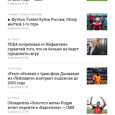
6 августа 18:36
FONBET КУБОК РОССИИ
Футбол. Fonbet Кубок России. Обзор
матчей 1-го тура
6 августа 18:20
ФУТБОЛ
УЕФА потребовал от Инфантино
гарантий того, что он больше не будет
«уродовать» игру
6 августа 17:36
ИСПАНИЯ
«Реал» объявил о трансфере Дьоманде
из «Лейпцига», контракт подписан до
2033 года
6 августа 17:22
ФУТБОЛ
Обладатель «Золотого мяча» Родри
хочет перейти в «Барселону» — СМИ
6 августа 17:04