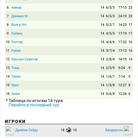
6
Амкар
14
6/5/3
17-13
23
7
Динамо М
14
6/5/3
24-19
23
8
Волга НН
14
5/2/7
14-23
17
9
Кубань
14
4/5/5
17-19
17
10
Ростов
14
4/4/6
17-22
16
11
Рубин
14
3/7/4
17-13
16
12
Крылья Советов
14
2/8/4
14-19
14
13
Томь
14
2/3/9
9-24
9
14
Терек
14
1/6/7
7-14
9
15
Урал
14
1/5/8
12-27
8
16
Анжи
14
0/6/8
12-26
6
* Таблица по итогам 14 тура
Перейти в последний тур
ИГРОКИ
18
10
Думбия Сейду
Вандерсон