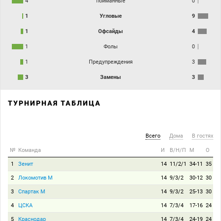
4
пойманные
0
1
Угловые
9
1
Офсайды
4
1
Фолы
0
1
Предупреждения
3
3
Замены
3
ТУРНИРНАЯ ТАБЛИЦА
Всего
Дома
В гостях
№
Команда
И
В/Н/П
М
О
1
Зенит
14
11/2/1
34-11
35
2
Локомотив М
14
9/3/2
30-12
30
3
Спартак М
14
9/3/2
25-13
30
4
ЦСКА
14
7/3/4
17-16
24
5
Краснодар
14
7/3/4
24-19
24