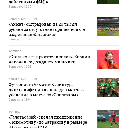
действиями ФИФА
6 августа 19:32
АЛЬФА-БАНК РПЛ
«Ахмат» оштрафован на 20 тысяч
рублей за отсутствие горячей воды в
раздевалке «Спартака»
6 августа 19:18
ФУТБОЛ
«Столько лет пристреливался». Карпин
наконец-то дождался мальчика!
6 августа 19:15
АЛЬФА-БАНК РПЛ
Футболист «Ахмата» Касинтура
дисквалифицирован на два матча за
удаление в матче со «Спартаком»
6 августа 19:04
ФУТБОЛ
«Галатасарай» сделал предложение
«Локомотиву» по Батракову в размере
33 млн евро — СМИ