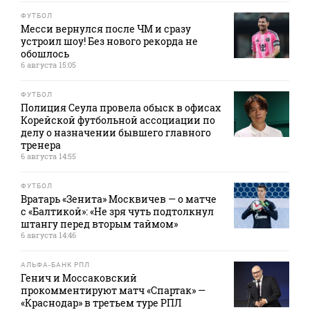
ФУТБОЛ
Месси вернулся после ЧМ и сразу
устроил шоу! Без нового рекорда не
обошлось
6 августа 15:05
ФУТБОЛ
Полиция Сеула провела обыск в офисах
Корейской футбольной ассоциации по
делу о назначении бывшего главного
тренера
6 августа 14:55
ФУТБОЛ
Вратарь «Зенита» Москвичев — о матче
с «Балтикой»: «Не зря чуть подтолкнул
штангу перед вторым таймом»
6 августа 14:46
АЛЬФА-БАНК РПЛ
Генич и Моссаковский
прокомментируют матч «Спартак» —
«Краснодар» в третьем туре РПЛ