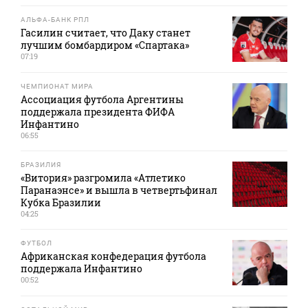
АЛЬФА-БАНК РПЛ
Гасилин считает, что Даку станет
лучшим бомбардиром «Спартака»
07:19
ЧЕМПИОНАТ МИРА
Ассоциация футбола Аргентины
поддержала президента ФИФА
Инфантино
06:55
БРАЗИЛИЯ
«Витория» разгромила «Атлетико
Паранаэнсе» и вышла в четвертьфинал
Кубка Бразилии
04:25
ФУТБОЛ
Африканская конфедерация футбола
поддержала Инфантино
00:52