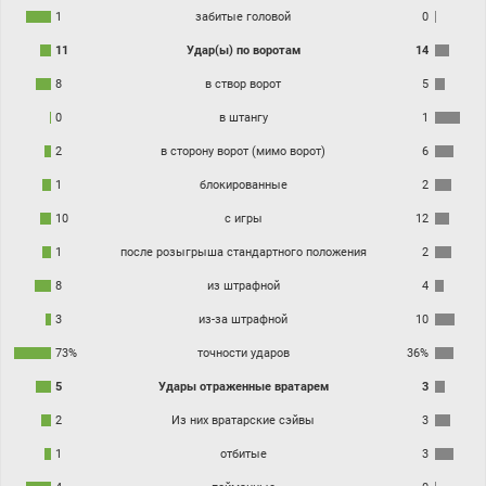
1
забитые головой
0
11
Удар(ы) по воротам
14
8
в створ ворот
5
0
в штангу
1
2
в сторону ворот (мимо ворот)
6
1
блокированные
2
10
с игры
12
1
после розыгрыша стандартного положения
2
8
из штрафной
4
3
из-за штрафной
10
73%
точности ударов
36%
5
Удары отраженные вратарем
3
2
Из них вратарские сэйвы
3
1
отбитые
3