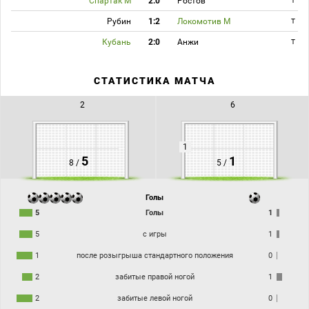
Спартак М
2:0
Ростов
T
Рубин
1:2
Локомотив М
T
Кубань
2:0
Анжи
T
СТАТИСТИКА МАТЧА
2
6
1
5
1
8 /
5 /
Голы
5
Голы
1
5
с игры
1
1
после розыгрыша стандартного положения
0
2
забитые правой ногой
1
2
забитые левой ногой
0