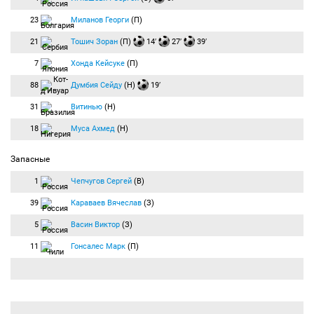
23
Миланов Георги
(П)
21
Тошич Зоран
(П)
14′
27′
39′
7
Хонда Кейсуке
(П)
88
Думбия Сейду
(Н)
19′
31
Витинью
(Н)
18
Муса Ахмед
(Н)
Запасные
1
Чепчугов Сергей
(В)
39
Караваев Вячеслав
(З)
5
Васин Виктор
(З)
11
Гонсалес Марк
(П)