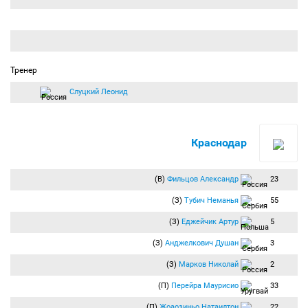
Тренер
Слуцкий Леонид
Краснодар
(В)
Фильцов Александр
23
(З)
Тубич Неманья
55
(З)
Еджейчик Артур
5
(З)
Анджелкович Душан
3
(З)
Марков Николай
2
(П)
Перейра Маурисио
33
(П)
Жоаозиньо Натаилтон
22