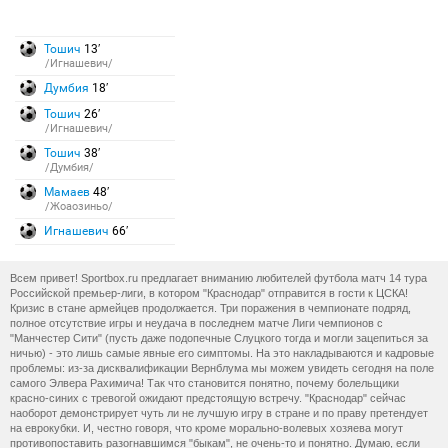
Тошич
13′
/Игнашевич/
Думбия
18′
Тошич
26′
/Игнашевич/
Тошич
38′
/Думбия/
Мамаев
48′
/Жоаозиньо/
Игнашевич
66′
Всем привет! Sportbox.ru предлагает вниманию любителей футбола матч 14 тура
Российской премьер-лиги, в котором "Краснодар" отправится в гости к ЦСКА!
Кризис в стане армейцев продолжается. Три поражения в чемпионате подряд,
полное отсутствие игры и неудача в последнем матче Лиги чемпионов с
"Манчестер Сити" (пусть даже подопечные Слуцкого тогда и могли зацепиться за
ничью) - это лишь самые явные его симптомы. На это накладываются и кадровые
проблемы: из-за дисквалификации Вернблума мы можем увидеть сегодня на поле
самого Элвера Рахимича! Так что становится понятно, почему болельщики
красно-синих с тревогой ожидают предстоящую встречу. "Краснодар" сейчас
наоборот демонстрирует чуть ли не лучшую игру в стране и по праву претендует
на еврокубки. И, честно говоря, что кроме морально-волевых хозяева могут
противопоставить разогнавшимся "быкам", не очень-то и понятно. Думаю, если