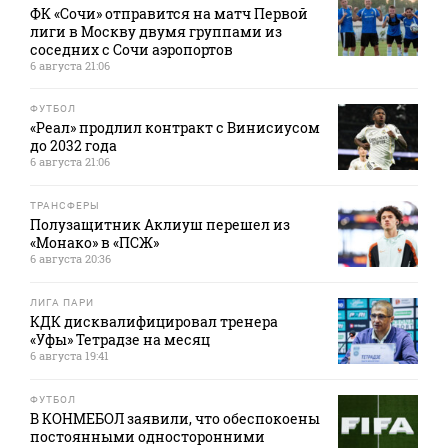
ФК «Сочи» отправится на матч Первой
лиги в Москву двумя группами из
соседних с Сочи аэропортов
6 августа 21:06
ФУТБОЛ
«Реал» продлил контракт с Винисиусом
до 2032 года
6 августа 21:06
ТРАНСФЕРЫ
Полузащитник Аклиуш перешел из
«Монако» в «ПСЖ»
6 августа 20:36
ЛИГА ПАРИ
КДК дисквалифицировал тренера
«Уфы» Тетрадзе на месяц
6 августа 19:41
ФУТБОЛ
В КОНМЕБОЛ заявили, что обеспокоены
постоянными односторонними