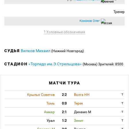
Тренер
Кононов Олег
? Условные обозначения
СУДЬЯ
Вилков Михаил
(Нижний Новгород)
СТАДИОН
«Торпедо им.Э.Стрельцова»
(Москва)
Зрителей: 8500
МАТЧИ ТУРА
Крылья Советов
2:2
Волга НН
T
Томь
0:0
Терек
T
Амкар
2:1
Динамо М
T
Урал
1:2
Зенит
T