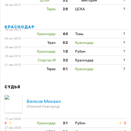
ЦСКА
3:2
Виктория
T
28 сен 2013
Терек
2:0
ЦСКА
T
КРАСНОДАР
19 окт 2013
Краснодар
4:0
Томь
T
05 окт 2013
Урал
0:2
Краснодар
T
29 сен 2013
Краснодар
1:0
Рубин
T
25 сен 2013
Спартак М
3:2
Краснодар
T
21 сен 2013
Терек
0:1
Краснодар
T
СУДЬЯ
Вилков Михаил
(Нижний Новгород)
17 окт 2020
0
2
Краснодар
3:1
Рубин
4
0
27 сен 2020