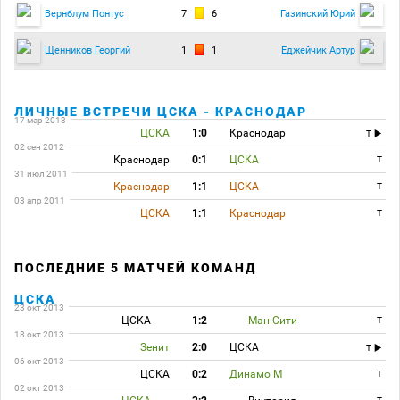
7
6
Вернблум Понтус
Газинский Юрий
1
1
Щенников Георгий
Еджейчик Артур
ЛИЧНЫЕ ВСТРЕЧИ ЦСКА - КРАСНОДАР
17 мар 2013
ЦСКА
1:0
Краснодар
T
02 сен 2012
Краснодар
0:1
ЦСКА
T
31 июл 2011
Краснодар
1:1
ЦСКА
T
03 апр 2011
ЦСКА
1:1
Краснодар
T
ПОСЛЕДНИЕ 5 МАТЧЕЙ КОМАНД
ЦСКА
23 окт 2013
ЦСКА
1:2
Ман Сити
T
18 окт 2013
Зенит
2:0
ЦСКА
T
06 окт 2013
ЦСКА
0:2
Динамо М
T
02 окт 2013