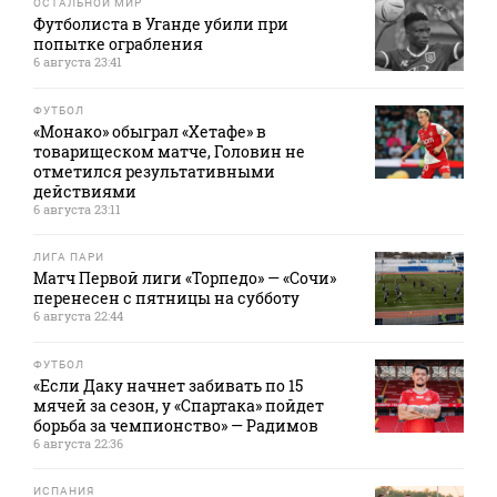
ОСТАЛЬНОЙ МИР
Футболиста в Уганде убили при
попытке ограбления
6 августа 23:41
ФУТБОЛ
«Монако» обыграл «Хетафе» в
товарищеском матче, Головин не
отметился результативными
действиями
6 августа 23:11
ЛИГА ПАРИ
Матч Первой лиги «Торпедо» — «Сочи»
перенесен с пятницы на субботу
6 августа 22:44
ФУТБОЛ
«Если Даку начнет забивать по 15
мячей за сезон, у «Спартака» пойдет
борьба за чемпионство» — Радимов
6 августа 22:36
ИСПАНИЯ