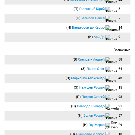
(П)
Газинский Юрий
8
(П)
Мамаев Павел
7
(Н)
Вандерсон до Кармо
14
(Н)
Ари Да
9
Запасные
(В)
Синицын Андрей
88
(З)
Ланин Олег
64
(З)
Марченко Александр
48
(З)
Нахушев Руслан
15
(П)
Петров Сергей
98
(П)
Лаборде Рикардо
21
(Н)
Болов Руслан
87
(Н)
Гоу Жерар
29
(Н)
Пиццелли Маркос
10