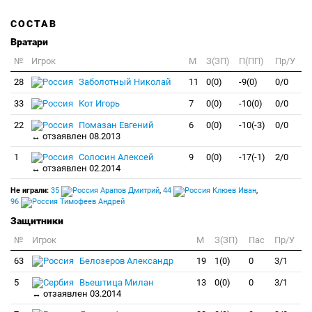
СОСТАВ
Вратари
№
Игрок
M
З(ЗП)
П(ПП)
Пр/У
28
Заболотный Николай
11
0(0)
-9(0)
0/0
33
Кот Игорь
7
0(0)
-10(0)
0/0
22
Помазан Евгений
6
0(0)
-10(-3)
0/0
↔ отзаявлен 08.2013
1
Солосин Алексей
9
0(0)
-17(-1)
2/0
↔ отзаявлен 02.2014
Не играли:
35
Арапов Дмитрий
,
44
Клюев Иван
,
96
Тимофеев Андрей
Защитники
№
Игрок
M
З(ЗП)
Пас
Пр/У
63
Белозеров Александр
19
1(0)
0
3/1
5
Вьештица Милан
13
0(0)
0
3/1
↔ отзаявлен 03.2014