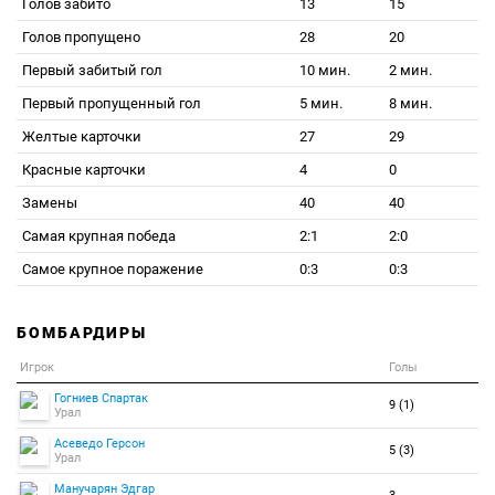
Голов забито
13
15
Голов пропущено
28
20
Первый забитый гол
10 мин.
2 мин.
Первый пропущенный гол
5 мин.
8 мин.
Желтые карточки
27
29
Красные карточки
4
0
Замены
40
40
Самая крупная победа
2:1
2:0
Самое крупное поражение
0:3
0:3
БОМБАРДИРЫ
Игрок
Голы
Гогниев Спартак
9 (1)
Урал
Асеведо Герсон
5 (3)
Урал
Манучарян Эдгар