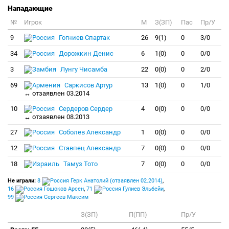
Нападающие
№
Игрок
M
З(ЗП)
Пас
Пр/У
9
Гогниев Спартак
26
9(1)
0
3/0
34
Дорожкин Денис
6
1(0)
0
0/0
3
Лунгу Чисамба
22
0(0)
0
2/0
69
Саркисов Артур
13
1(0)
0
1/0
↔ отзаявлен 03.2014
10
Сердеров Сердер
4
0(0)
0
0/0
↔ отзаявлен 08.2013
27
Соболев Александр
1
0(0)
0
0/0
12
Ставпец Александр
7
0(0)
0
0/0
18
Тамуз Тото
7
0(0)
0
0/0
Не играли:
8
Герк Анатолий (отзаявлен 02.2014)
,
16
Гошоков Арсен
,
71
Гулиев Эльбейи
,
99
Сергеев Максим
З(ЗП)
П(ПП)
Пр/У