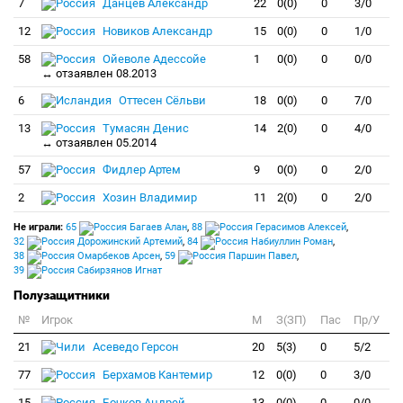
7
Данцев Александр
22
0(0)
0
3/0
12
Новиков Александр
15
0(0)
0
1/0
58
Ойеволе Адессойе
1
0(0)
0
0/0
↔ отзаявлен 08.2013
6
Оттесен Сёльви
18
0(0)
0
7/0
13
Тумасян Денис
14
2(0)
0
4/0
↔ отзаявлен 05.2014
57
Фидлер Артем
9
0(0)
0
2/0
2
Хозин Владимир
11
2(0)
0
2/0
Не играли:
65
Багаев Алан
,
88
Герасимов Алексей
,
32
Дорожинский Артемий
,
84
Набиуллин Роман
,
38
Омарбеков Арсен
,
59
Паршин Павел
,
39
Сабирзянов Игнат
Полузащитники
№
Игрок
M
З(ЗП)
Пас
Пр/У
21
Асеведо Герсон
20
5(3)
0
5/2
77
Берхамов Кантемир
12
0(0)
0
3/0
15
Бочков Андрей
13
0(0)
0
0/0