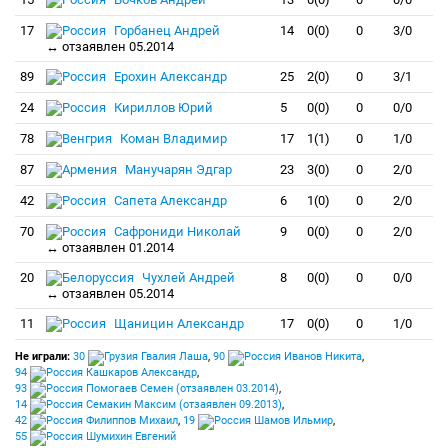
17
Горбанец Андрей
14
0(0)
0
3/0
↔ отзаявлен 05.2014
89
Ерохин Александр
25
2(0)
0
3/1
24
Кириллов Юрий
5
0(0)
0
0/0
78
Коман Владимир
17
1(1)
0
1/0
87
Манучарян Эдгар
23
3(0)
0
2/0
42
Сапета Александр
6
1(0)
0
2/0
70
Сафрониди Николай
9
0(0)
0
2/0
↔ отзаявлен 01.2014
20
Чухлей Андрей
8
0(0)
0
0/0
↔ отзаявлен 05.2014
11
Щаницин Александр
17
0(0)
0
1/0
Не играли:
30
Гвалия Лаша
,
90
Иванов Никита
,
94
Кашкаров Александр
,
93
Помогаев Семен (отзаявлен 03.2014)
,
14
Семакин Максим (отзаявлен 09.2013)
,
42
Филиппов Михаил
,
19
Шамов Ильмир
,
55
Шумихин Евгений