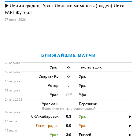
Ленинградец - Урал. Лучшие моменты (видео). Лига
PARI. Футбол
27 июля 2026
БЛИЖАЙШИЕ МАТЧИ
22 августа
Урал
-:-
Текстильщик
19 августа
Спартак Кс
-:-
Урал
15 августа
Ротор
-:-
Урал
08 августа
Урал
Уфа
00
17
24 апр 2002
Уралмаш
—
Березники
Березники сняты с соревнований
02 августа
СКА-Хабаровск
0:3
Урал
26 июля
Ленинградец
0:0
Урал
19 июля
Урал
3:0
Енисей