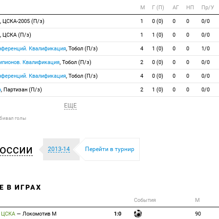
М
Г (П)
АГ
НП
Пр/У
, ЦСКА-2005 (П/з)
1
0 (0)
0
0
0/0
, ЦСКА (П/з)
1
1 (0)
0
0
0/0
онференций. Квалификация
, Тобол (П/з)
4
1 (0)
0
0
1/0
емпионов. Квалификация
, Тобол (П/з)
2
0 (0)
0
0
0/0
онференций. Квалификация
, Тобол (П/з)
4
0 (0)
0
0
0/0
р
, Партизан (П/з)
2
1 (0)
0
0
0/0
ЕЩЕ
абивал голы
оссии
2013-14
Перейти в турнир
Е В ИГРАХ
События
М
ЦСКА
—
Локомотив М
1:0
90