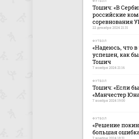
ФУТБОЛ
Тошич: «В Серби
российские ком
соревнования У
22 декабря 2024 21:31
ФУТБОЛ
«Надеюсь, что в
успешен, как бы
Тошич
7 ноября 2024 21:16
ФУТБОЛ
Тошич: «Если бы
«Манчестер Юна
7 ноября 2024 19:00
ФУТБОЛ
«Решение покин
большая ошибка
7 ноября 2024 18:31