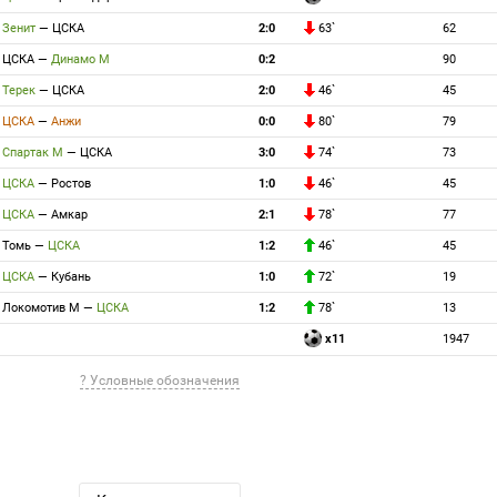
Зенит
—
ЦСКА
2:0
63`
62
ЦСКА
—
Динамо М
0:2
90
Терек
—
ЦСКА
2:0
46`
45
ЦСКА
—
Анжи
0:0
80`
79
Спартак М
—
ЦСКА
3:0
74`
73
ЦСКА
—
Ростов
1:0
46`
45
ЦСКА
—
Амкар
2:1
78`
77
Томь
—
ЦСКА
1:2
46`
45
ЦСКА
—
Кубань
1:0
72`
19
Локомотив М
—
ЦСКА
1:2
78`
13
x11
1947
? Условные обозначения