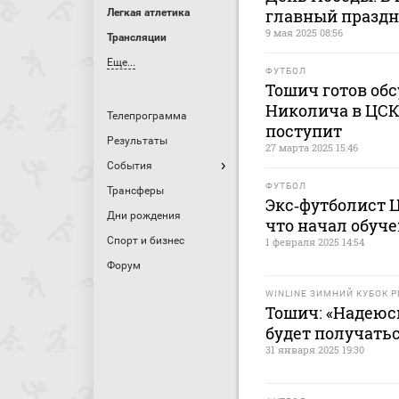
главный праздн
Легкая атлетика
9 мая 2025 08:56
Трансляции
Еще...
ФУТБОЛ
Тошич готов об
Николича в ЦСК
Телепрограмма
поступит
Результаты
27 марта 2025 15:46
События
ФУТБОЛ
Трансферы
Экс‑футболист 
Дни рождения
что начал обуче
Спорт и бизнес
1 февраля 2025 14:54
Форум
WINLINE ЗИМНИЙ КУБОК 
Тошич: «Надеюсь
будет получатьс
31 января 2025 19:30