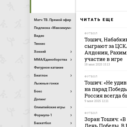
ЧИТАТЬ ЕЩЕ
Матч ТВ. Прямой эфир
Подписка «Максимум»
ФУТБОЛ
Видео
Тошич, Набабкин
Теннис
сыграют за ЦСКА
Алдонин, Рахим
Хоккей
участие в игре
MMA/Единоборства
18 мая 2025 15:13
Фигурное катание
Биатлон
ФУТБОЛ
Тошич: «Не удив
Лыжные гонки
на парад Побед
Бокс
Россия всегда б
Допинг
9 мая 2025 12:21
Олимпийские игры
ФУТБОЛ
Формула-1
Зоран Тошич: «
Баскетбол
День Победы. В 