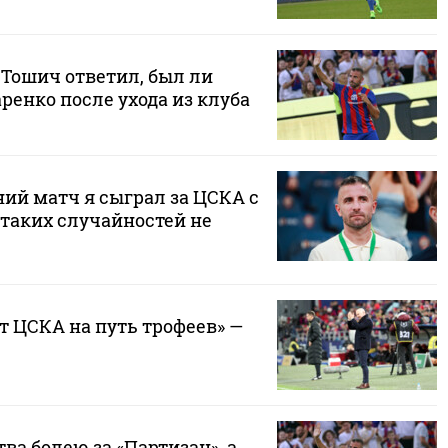
 Тошич ответил, был ли
ренко после ухода из клуба
ий матч я сыграл за ЦСКА с
 таких случайностей не
т ЦСКА на путь трофеев» —
тва болею за «Партизан», а