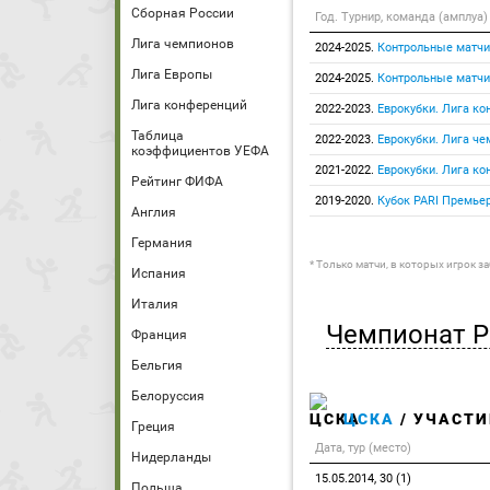
Сборная России
Год. Турнир, команда (амплуа)
Лига чемпионов
2024-2025.
Контрольные матчи
Лига Европы
2024-2025.
Контрольные матчи
Лига конференций
2022-2023.
Еврокубки. Лига к
Таблица
2022-2023.
Еврокубки. Лига ч
коэффициентов УЕФА
2021-2022.
Еврокубки. Лига к
Рейтинг ФИФА
2019-2020.
Кубок PARI Премье
Англия
Германия
* Только матчи, в которых игрок з
Испания
Италия
Чемпионат Р
Франция
Бельгия
Белоруссия
ЦСКА
/ УЧАСТИ
Греция
Дата, тур (место)
Нидерланды
15.05.2014, 30 (1)
Польша