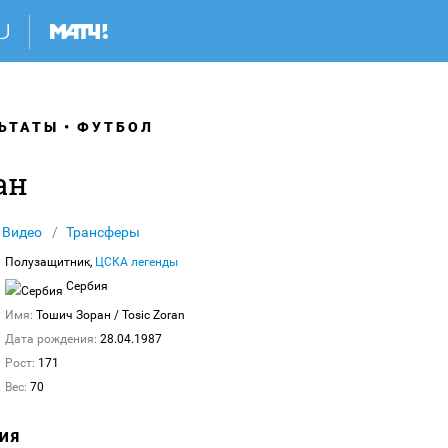
ЬТАТЫ
ФУТБОЛ
ан
Видео
Трансферы
Полузащитник,
ЦСКА легенды
Сербия
Имя:
Тошич Зоран
/ Tosic Zoran
Дата рождения:
28.04.1987
Рост:
171
Вес:
70
ИЯ