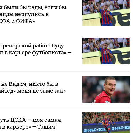
и были бы рады, если бы
анды вернулись в
ЕФА и ФИФА»
 тренерской работе буду
л в карьере футболиста» —
 не Видич, никто бы в
йтед» меня не замечал»
уть ЦСКА — моя самая
 в карьере» — Тошич