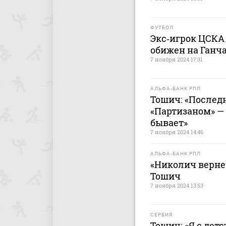
ФУТБОЛ
Экс‑игрок ЦСКА
обижен на Ганча
7 ноября 2024 17:31
АЛЬФА-БАНК РПЛ
Тошич: «Последн
«Партизаном» —
бывает»
7 ноября 2024 14:46
АЛЬФА-БАНК РПЛ
«Николич верне
Тошич
7 ноября 2024 13:53
СЕРБИЯ
Тошич: «Я с детс