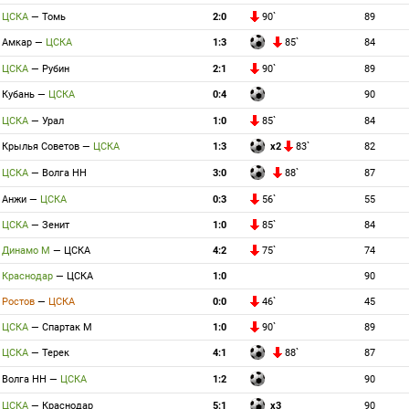
ЦСКА
—
Томь
2:0
90`
89
Амкар
—
ЦСКА
1:3
85`
84
ЦСКА
—
Рубин
2:1
90`
89
Кубань
—
ЦСКА
0:4
90
ЦСКА
—
Урал
1:0
85`
84
Крылья Советов
—
ЦСКА
1:3
x2
83`
82
ЦСКА
—
Волга НН
3:0
88`
87
Анжи
—
ЦСКА
0:3
56`
55
ЦСКА
—
Зенит
1:0
85`
84
Динамо М
—
ЦСКА
4:2
75`
74
Краснодар
—
ЦСКА
1:0
90
Ростов
—
ЦСКА
0:0
46`
45
ЦСКА
—
Спартак М
1:0
90`
89
ЦСКА
—
Терек
4:1
88`
87
Волга НН
—
ЦСКА
1:2
90
ЦСКА
—
Краснодар
5:1
x3
90