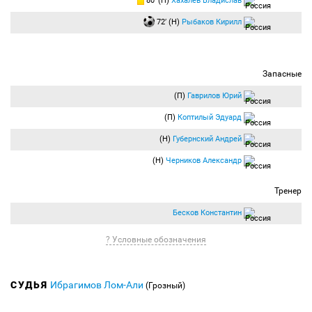
80′ (П)
Хахалев Владислав
72′ (Н)
Рыбаков Кирилл
Запасные
(П)
Гаврилов Юрий
(П)
Коптилый Эдуард
(Н)
Губернский Андрей
(Н)
Черников Александр
Тренер
Бесков Константин
? Условные обозначения
СУДЬЯ
Ибрагимов Лом-Али
(Грозный)