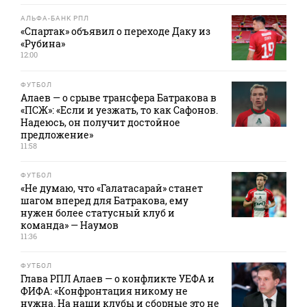
АЛЬФА-БАНК РПЛ
«Спартак» объявил о переходе Даку из
«Рубина»
12:00
ФУТБОЛ
Алаев — о срыве трансфера Батракова в
«ПСЖ»: «Если и уезжать, то как Сафонов.
Надеюсь, он получит достойное
предложение»
11:58
ФУТБОЛ
«Не думаю, что «Галатасарай» станет
шагом вперед для Батракова, ему
нужен более статусный клуб и
команда» — Наумов
11:36
ФУТБОЛ
Глава РПЛ Алаев — о конфликте УЕФА и
ФИФА: «Конфронтация никому не
нужна. На наши клубы и сборные это не