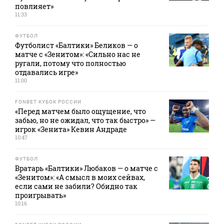
повлияет»
11:33
ФУТБОЛ
Футболист «Балтики» Беликов — о
матче с «Зенитом»: «Сильно нас не
ругали, потому что полностью
отдавались игре»
11:00
FONBET КУБОК РОССИИ
«Перед матчем было ощущение, что
забью, но не ожидал, что так быстро» —
игрок «Зенита» Кевин Андраде
10:47
ФУТБОЛ
Вратарь «Балтики» Любаков — о матче с
«Зенитом»: «А смысл в моих сейвах,
если сами не забили? Обидно так
проигрывать»
10:16