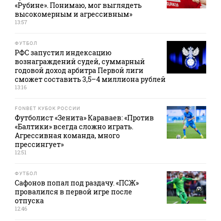
«Рубине». Понимаю, мог выглядеть
высокомерным и агрессивным»
13:57
ФУТБОЛ
РФС запустил индексацию
вознаграждений судей, суммарный
годовой доход арбитра Первой лиги
сможет составить 3,5–4 миллиона рублей
13:16
FONBET КУБОК РОССИИ
Футболист «Зенита» Караваев: «Против
«Балтики» всегда сложно играть.
Агрессивная команда, много
прессингует»
12:51
ФУТБОЛ
Сафонов попал под раздачу. «ПСЖ»
провалился в первой игре после
отпуска
12:46