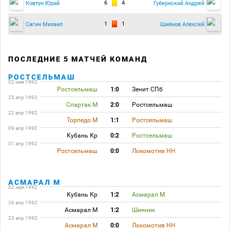
6
4
Ковтун Юрий
Губернский Андрей
1
1
Сагин Михаил
Шиянов Алексей
ПОСЛЕДНИЕ 5 МАТЧЕЙ КОМАНД
РОСТСЕЛЬМАШ
02 мая 1992
Ростсельмаш
1:0
Зенит СПб
25 апр 1992
Спартак М
2:0
Ростсельмаш
22 апр 1992
Торпедо М
1:1
Ростсельмаш
09 апр 1992
Кубань Кр
0:2
Ростсельмаш
01 апр 1992
Ростсельмаш
0:0
Локомотив НН
АСМАРАЛ М
02 мая 1992
Кубань Кр
1:2
Асмарал М
26 апр 1992
Асмарал М
1:2
Шинник
23 апр 1992
Асмарал М
0:0
Локомотив НН