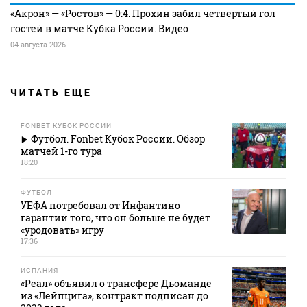
«Акрон» — «Ростов» — 0:4. Прохин забил четвертый гол
гостей в матче Кубка России. Видео
04 августа 2026
ЧИТАТЬ ЕЩЕ
FONBET КУБОК РОССИИ
Футбол. Fonbet Кубок России. Обзор
матчей 1-го тура
18:20
ФУТБОЛ
УЕФА потребовал от Инфантино
гарантий того, что он больше не будет
«уродовать» игру
17:36
ИСПАНИЯ
«Реал» объявил о трансфере Дьоманде
из «Лейпцига», контракт подписан до