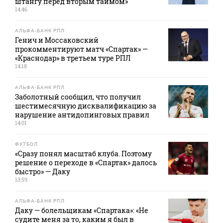
штангу перед вторым таймом»
14:46
АЛЬФА-БАНК РПЛ
Генич и Моссаковский
прокомментируют матч «Спартак» —
«Краснодар» в третьем туре РПЛ
14:18
АЛЬФА-БАНК РПЛ
Заболотный сообщил, что получил
шестимесячную дисквалификацию за
нарушение антидопинговых правил
14:01
ФУТБОЛ
«Сразу понял масштаб клуба. Поэтому
решение о переходе в «Спартак» далось
быстро» — Даку
13:59
АЛЬФА-БАНК РПЛ
Даку — болельщикам «Спартака»: «Не
судите меня за то, каким я был в