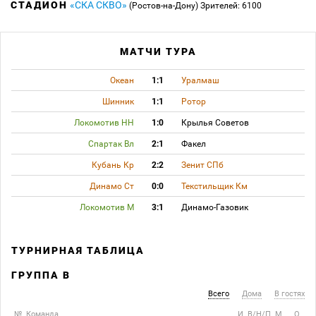
СТАДИОН
«СКА СКВО»
(Ростов-на-Дону)
Зрителей: 6100
МАТЧИ ТУРА
Океан
1:1
Уралмаш
Шинник
1:1
Ротор
Локомотив НН
1:0
Крылья Советов
Спартак Вл
2:1
Факел
Кубань Кр
2:2
Зенит СПб
Динамо Ст
0:0
Текстильщик Км
Локомотив М
3:1
Динамо-Газовик
ТУРНИРНАЯ ТАБЛИЦА
ГРУППА B
Всего
Дома
В гостях
№
Команда
И
В/Н/П
М
О