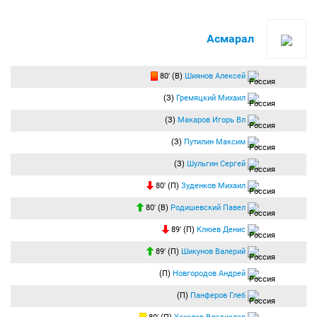
Асмарал
80′ (В)
Шиянов Алексей
(З)
Гремяцкий Михаил
(З)
Макаров Игорь Вл
(З)
Путилин Максим
(З)
Шульгин Сергей
80′ (П)
Зуденков Михаил
80′ (В)
Родишевский Павел
89′ (П)
Клюев Денис
89′ (П)
Шикунов Валерий
(П)
Новгородов Андрей
(П)
Панферов Глеб