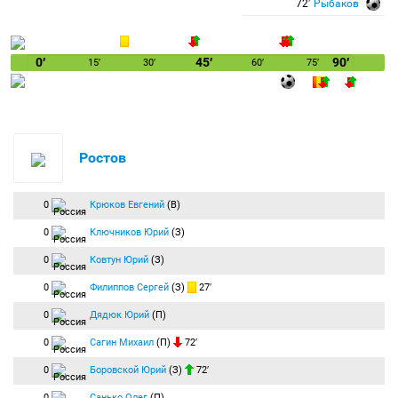
72′
Рыбаков
0′
45′
90′
15′
30′
60′
75′
Ростов
0
Крюков Евгений
(В)
0
Ключников Юрий
(З)
0
Ковтун Юрий
(З)
0
Филиппов Сергей
(З)
27′
0
Дядюк Юрий
(П)
0
Сагин Михаил
(П)
72′
0
Боровской Юрий
(З)
72′
0
Санько Олег
(П)