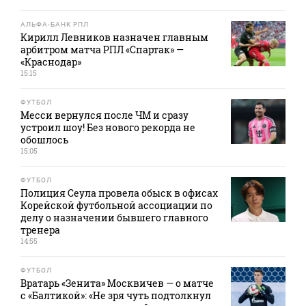
АЛЬФА-БАНК РПЛ
Кирилл Левников назначен главным
арбитром матча РПЛ «Спартак» —
«Краснодар»
15:15
ФУТБОЛ
Месси вернулся после ЧМ и сразу
устроил шоу! Без нового рекорда не
обошлось
15:05
ФУТБОЛ
Полиция Сеула провела обыск в офисах
Корейской футбольной ассоциации по
делу о назначении бывшего главного
тренера
14:55
ФУТБОЛ
Вратарь «Зенита» Москвичев — о матче
с «Балтикой»: «Не зря чуть подтолкнул