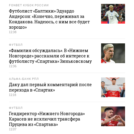
FONBET КУБОК РОССИИ
Футболист «Балтики» Эдуардо
Андерсон: «Конечно, переживал за
Кондакова. Надеюсь, с ним все будет
хорошо»
12:38
ФУТБОЛ
«Фамилия обсуждалась». В «Нижнем
Новгороде» рассказали об интересе к
футболисту «Спартака» Зиньковскому
12:36
АЛЬФА-БАНК РПЛ
Даку дал первый комментарий после
перехода в «Спартак»
12:18
ФУТБОЛ
Гендиректор «Нижнего Новгорода»
Карасев не исключил трансфера
Пруцева из «Спартака»
12:07