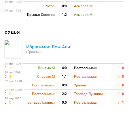
12 апр 1992
Ротор
0:0
Асмарал М
09 апр 1992
Крылья Советов
1:2
Асмарал М
СУДЬЯ
Ибрагимов Лом-Али
(Грозный)
11 апр 1999
0
1
Динамо М
4:0
Ростсельмаш
3
0
20 сен 1998
0
3
Спартак М
1:1
Ростсельмаш
2
0
22 июл 1998
0
1
Ростсельмаш
0:0
Уралан
2
0
27 июл 1996
0
0
Ростсельмаш
2:2
Торпедо-Лужники
0
0
30 мар 1996
0
0
Торпедо-Лужники
0:0
Ростсельмаш
3
1