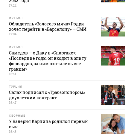
2033 года
17:22
ФУТБОЛ
Обладатель «Золотого мяча» Родри
хочет перейти в «Барселону» — СМИ
17:04
ФУТБОЛ
Самедов — о Даку в «Спартаке»:
«Последние годы он входит в элиту
форвардов, за ним охотились все
гранды»
15:51
ТУРЦИЯ
Салах подписал с «Трабзонспором»
двухлетний контракт
15:47
СБОРНЫЕ
У Валерия Карпина родился первый
сын
15:43