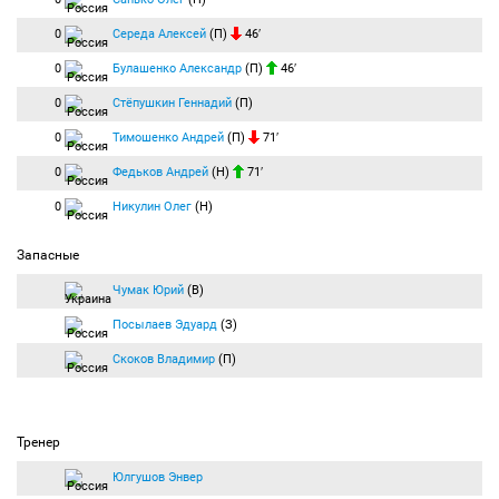
0
Середа Алексей
(П)
46′
0
Булашенко Александр
(П)
46′
0
Стёпушкин Геннадий
(П)
0
Тимошенко Андрей
(П)
71′
0
Федьков Андрей
(Н)
71′
0
Никулин Олег
(Н)
Запасные
Чумак Юрий
(В)
Посылаев Эдуард
(З)
Скоков Владимир
(П)
Тренер
Юлгушов Энвер