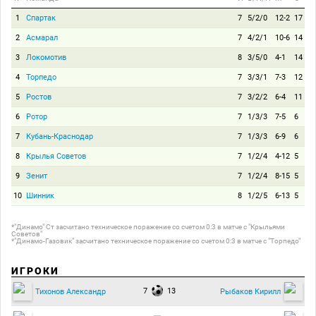
1
Спартак
7
5/2/0
12-2
17
2
Асмарал
7
4/2/1
10-6
14
3
Локомотив
8
3/5/0
4-1
14
4
Торпедо
7
3/3/1
7-3
12
5
Ростов
7
3/2/2
6-4
11
6
Ротор
7
1/3/3
7-5
6
7
Кубань-Краснодар
7
1/3/3
6-9
6
8
Крылья Советов
7
1/2/4
4-12
5
9
Зенит
7
1/2/4
8-15
5
10
Шинник
8
1/2/5
6-13
5
*"Динамо" Ст засчитано техническое поражение со счетом 0:3 в матче с "Крыльями
Советов"
*"Динамо-Газовик" засчитано техническое поражение со счетом 0:3 в матче с "Торпедо"
ИГРОКИ
7
13
Тихонов Александр
Рыбаков Кирилл