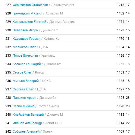
227
Феоктистов Станислав
/
Локомотив НН
1215
17
228
Гремяцкий Михаил
/
Асмарал М
1182
14
229
Кисельников Евгений
/
Динамо-Газовик
1174
14
230
Поваляев Игорь
/
Динамо Ст
1173
15
231
Кудряшов Герман
/
Кубань Кр
1170
13
232
Малюков Олег
/
ЦСКА
1164
14
233
Попов Вячеслав
/
Уралмаш
1156
17
234
Богачёв Геннадий
/
Динамо Ст
1155
13
235
Стогов Олег
/
Ротор
1151
17
236
Минько Валерий
/
ЦСКА
1148
18
237
Сергеев Олег
/
ЦСКА
1127
16
238
Папикян Арсен
/
Динамо Ст
1125
23
239
Сагин Михаил
/
Ростсельмаш
1120
23
240
Клеймёнов Валерий
/
Динамо М
1115
14
241
Иванов Александр
/
Зенит СПб
1114
22
242
Соболев Алексей
/
Океан
1109
17