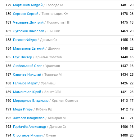
179
Мартынов Андрей
/
Торпедо М
1481
20
180
Сергеев Сергей
/
Текстильщик Км
1478
26
181
Черышев Дмитрий
/
Локомотив НН
1475
18
182
Луговкин Вячеслав
/
Шинник
1469
20
183
Гаглоев Фёдор
/
Динамо Ст
1455
18
184
Мартьянов Евгений
/
Шинник
1448
22
185
Гаус Виктор
/
Крылья Советов
1440
16
186
Любельский Олег
/
Уралмаш
1437
16
187
Савичев Николай
/
Торпедо М
1434
25
188
Галимов Марат
/
Уралмаш
1426
22
189
Мамонтьев Юрий
/
Зенит СПб
1421
23
190
Миридонов Владимир
/
Крылья Советов
1413
17
191
Меда Игорь
/
Кубань Кр
1412
19
192
Хахалев Владислав
/
Асмарал М
1411
21
193
Горбачёв Александр
/
Динамо Ст
1406
16
194
Строганов Михаил
/
Океан
1400
20