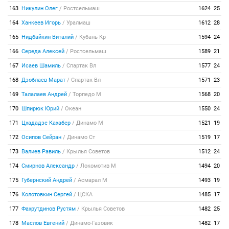
163
Никулин Олег
/
Ростсельмаш
1624
25
164
Ханкеев Игорь
/
Уралмаш
1612
28
165
Нидбайкин Виталий
/
Кубань Кр
1594
24
166
Середа Алексей
/
Ростсельмаш
1589
21
167
Исаев Шамиль
/
Спартак Вл
1577
24
168
Дзоблаев Марат
/
Спартак Вл
1571
23
169
Талалаев Андрей
/
Торпедо М
1568
20
170
Шпирюк Юрий
/
Океан
1550
24
171
Цхададзе Кахабер
/
Динамо М
1521
19
172
Осипов Сейран
/
Динамо Ст
1519
17
173
Валиев Равиль
/
Крылья Советов
1512
24
174
Смирнов Александр
/
Локомотив М
1494
20
175
Губернский Андрей
/
Асмарал М
1493
19
176
Колотовкин Сергей
/
ЦСКА
1485
17
177
Фахрутдинов Рустям
/
Крылья Советов
1482
25
178
Маслов Евгений
/
Динамо-Газовик
1482
17