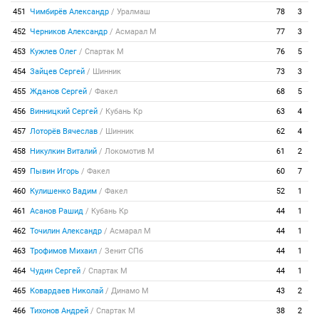
451
Чимбирёв Александр
/
Уралмаш
78
3
452
Черников Александр
/
Асмарал М
77
3
453
Кужлев Олег
/
Спартак М
76
5
454
Зайцев Сергей
/
Шинник
73
3
455
Жданов Сергей
/
Факел
68
5
456
Винницкий Сергей
/
Кубань Кр
63
4
457
Лоторёв Вячеслав
/
Шинник
62
4
458
Никулкин Виталий
/
Локомотив М
61
2
459
Пывин Игорь
/
Факел
60
7
460
Кулишенко Вадим
/
Факел
52
1
461
Асанов Рашид
/
Кубань Кр
44
1
462
Точилин Александр
/
Асмарал М
44
1
463
Трофимов Михаил
/
Зенит СПб
44
1
464
Чудин Сергей
/
Спартак М
44
1
465
Ковардаев Николай
/
Динамо М
43
2
466
Тихонов Андрей
/
Спартак М
38
2