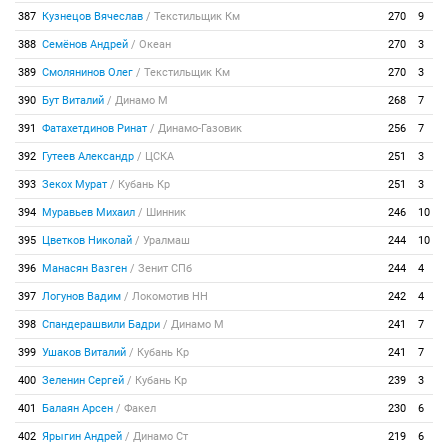
387
Кузнецов Вячеслав
/
Текстильщик Км
270
9
388
Семёнов Андрей
/
Океан
270
3
389
Смолянинов Олег
/
Текстильщик Км
270
3
390
Бут Виталий
/
Динамо М
268
7
391
Фатахетдинов Ринат
/
Динамо-Газовик
256
7
392
Гутеев Александр
/
ЦСКА
251
3
393
Зекох Мурат
/
Кубань Кр
251
3
394
Муравьев Михаил
/
Шинник
246
10
395
Цветков Николай
/
Уралмаш
244
10
396
Манасян Вазген
/
Зенит СПб
244
4
397
Логунов Вадим
/
Локомотив НН
242
4
398
Спандерашвили Бадри
/
Динамо М
241
7
399
Ушаков Виталий
/
Кубань Кр
241
7
400
Зеленин Сергей
/
Кубань Кр
239
3
401
Балаян Арсен
/
Факел
230
6
402
Ярыгин Андрей
/
Динамо Ст
219
6