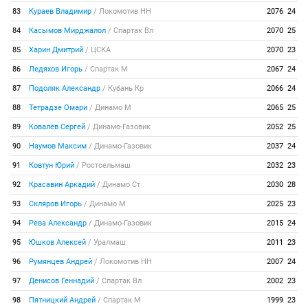
83
Кураев Владимир
/
Локомотив НН
2076
24
84
Касымов Мирджалол
/
Спартак Вл
2070
25
85
Харин Дмитрий
/
ЦСКА
2070
23
86
Ледяхов Игорь
/
Спартак М
2067
24
87
Подоляк Александр
/
Кубань Кр
2066
24
88
Тетрадзе Омари
/
Динамо М
2065
25
89
Ковалёв Сергей
/
Динамо-Газовик
2052
25
90
Наумов Максим
/
Динамо-Газовик
2037
24
91
Ковтун Юрий
/
Ростсельмаш
2032
23
92
Красавин Аркадий
/
Динамо Ст
2030
28
93
Скляров Игорь
/
Динамо М
2025
23
94
Рева Александр
/
Динамо-Газовик
2015
24
95
Юшков Алексей
/
Уралмаш
2011
23
96
Румянцев Андрей
/
Локомотив НН
2007
24
97
Денисов Геннадий
/
Спартак Вл
2002
23
98
Пятницкий Андрей
/
Спартак М
1999
23