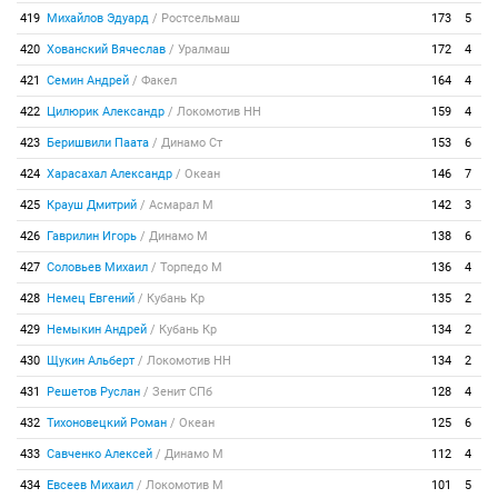
419
Михайлов Эдуард
/
Ростсельмаш
173
5
420
Хованский Вячеслав
/
Уралмаш
172
4
421
Семин Андрей
/
Факел
164
4
422
Цилюрик Александр
/
Локомотив НН
159
4
423
Беришвили Паата
/
Динамо Ст
153
6
424
Харасахал Александр
/
Океан
146
7
425
Крауш Дмитрий
/
Асмарал М
142
3
426
Гаврилин Игорь
/
Динамо М
138
6
427
Соловьев Михаил
/
Торпедо М
136
4
428
Немец Евгений
/
Кубань Кр
135
2
429
Немыкин Андрей
/
Кубань Кр
134
2
430
Щукин Альберт
/
Локомотив НН
134
2
431
Решетов Руслан
/
Зенит СПб
128
4
432
Тихоновецкий Роман
/
Океан
125
6
433
Савченко Алексей
/
Динамо М
112
4
434
Евсеев Михаил
/
Локомотив М
101
5