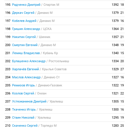
195
Радченко Дмитрий
/
Спартак М
1392
18
196
Деркач Сергей
/
Динамо М
1379
21
197
Кобелев Андрей
/
Динамо М
1379
16
198
Гришин Александр
/
ЦСКА
1364
21
199
Никитин Сергей
/
Шинник
1357
21
200
Смертин Евгений
/
Динамо М
1348
19
201
Лемиш Владислав
/
Кубань Кр
1340
15
202
Булашенко Александр
/
Ростсельмаш
1334
20
203
Харлачёв Евгений
/
Крылья Советов
1329
27
204
Маслов Александр
/
Динамо Ст
1327
16
205
Ремизов Игорь
/
Динамо-Газовик
1322
19
206
Козлов Сергей
/
Океан
1321
22
207
Устюжанинов Дмитрий
/
Уралмаш
1305
15
208
Ткаченко Игорь
/
Уралмаш
1300
16
209
Стаин Николай
/
Уралмаш
1295
19
210
Скаченко Сергей
/
Торпедо М
1283
25