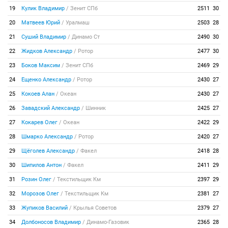
19
Кулик Владимир
/
Зенит СПб
2511
30
20
Матвеев Юрий
/
Уралмаш
2503
28
21
Суший Владимир
/
Динамо Ст
2490
30
22
Жидков Александр
/
Ротор
2477
30
23
Боков Максим
/
Зенит СПб
2469
29
24
Ещенко Александр
/
Ротор
2430
27
25
Кокоев Алан
/
Океан
2430
27
26
Завадский Александр
/
Шинник
2425
27
27
Кокарев Олег
/
Океан
2422
29
28
Шмарко Александр
/
Ротор
2420
27
29
Щёголев Александр
/
Факел
2418
28
30
Шипилов Антон
/
Факел
2411
29
31
Розин Олег
/
Текстильщик Км
2397
29
32
Морозов Олег
/
Текстильщик Км
2381
27
33
Жупиков Василий
/
Крылья Советов
2379
27
34
Долбоносов Владимир
/
Динамо-Газовик
2365
28