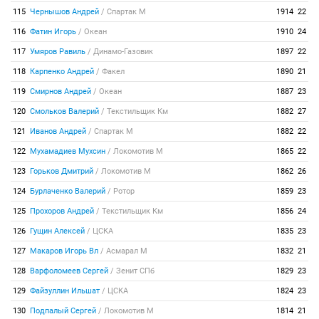
115
Чернышов Андрей
/
Спартак М
1914
22
116
Фатин Игорь
/
Океан
1910
24
117
Умяров Равиль
/
Динамо-Газовик
1897
22
118
Карпенко Андрей
/
Факел
1890
21
119
Смирнов Андрей
/
Океан
1887
23
120
Смольков Валерий
/
Текстильщик Км
1882
27
121
Иванов Андрей
/
Спартак М
1882
22
122
Мухамадиев Мухсин
/
Локомотив М
1865
22
123
Горьков Дмитрий
/
Локомотив М
1862
26
124
Бурлаченко Валерий
/
Ротор
1859
23
125
Прохоров Андрей
/
Текстильщик Км
1856
24
126
Гущин Алексей
/
ЦСКА
1835
23
127
Макаров Игорь Вл
/
Асмарал М
1832
21
128
Варфоломеев Сергей
/
Зенит СПб
1829
23
129
Файзуллин Ильшат
/
ЦСКА
1824
23
130
Подпалый Сергей
/
Локомотив М
1814
21