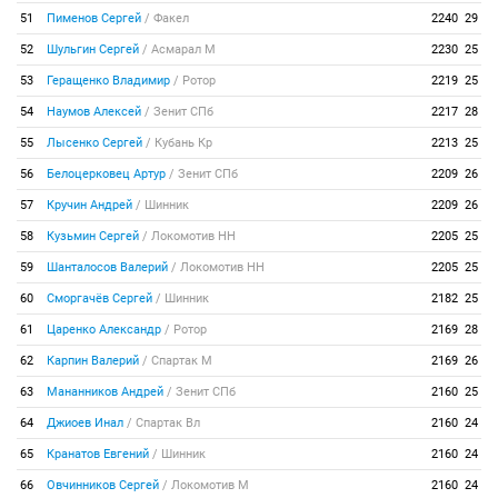
51
Пименов Сергей
/
Факел
2240
29
52
Шульгин Сергей
/
Асмарал М
2230
25
53
Геращенко Владимир
/
Ротор
2219
25
54
Наумов Алексей
/
Зенит СПб
2217
28
55
Лысенко Сергей
/
Кубань Кр
2213
25
56
Белоцерковец Артур
/
Зенит СПб
2209
26
57
Кручин Андрей
/
Шинник
2209
26
58
Кузьмин Сергей
/
Локомотив НН
2205
25
59
Шанталосов Валерий
/
Локомотив НН
2205
25
60
Сморгачёв Сергей
/
Шинник
2182
25
61
Царенко Александр
/
Ротор
2169
28
62
Карпин Валерий
/
Спартак М
2169
26
63
Мананников Андрей
/
Зенит СПб
2160
25
64
Джиоев Инал
/
Спартак Вл
2160
24
65
Кранатов Евгений
/
Шинник
2160
24
66
Овчинников Сергей
/
Локомотив М
2160
24