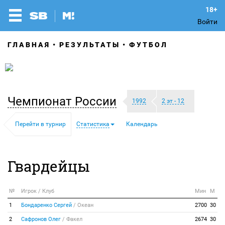
Войти
ГЛАВНАЯ
РЕЗУЛЬТАТЫ
ФУТБОЛ
Чемпионат России
1992
2 эт - 12
Перейти в турнир
Статистика
Календарь
Гвардейцы
№
Игрок / Клуб
Мин
М
1
Бондаренко Сергей
/
Океан
2700
30
2
Сафронов Олег
/
Факел
2674
30