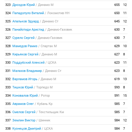
323
Дроздов Юрий
/
Динамо М
655
12
324
Пападопуло Виталий
/
Локомотив НН
650
11
325
Апальков Эдуард
/
Динамо Ст
645
12
326
Панайотиди Аристид
/
Динамо-Газовик
630
7
327
Сурело Сергей
/
Динамо-Газовик
630
7
328
Мамедов Рамиз
/
Спартак М
629
10
329
Кирьяков Сергей
/
Динамо М
627
8
330
Поддубский Алексей
/
ЦСКА
623
11
331
Малахов Владимир
/
Динамо Ст
623
8
332
Варламов Игорь
/
Динамо М
619
13
333
Тишков Юрий
/
Торпедо М
593
8
334
Коновалов Юрий
/
Ротор
591
15
335
Аврамов Олег
/
Кубань Кр
585
7
336
Смелов Сергей
/
Текстильщик Км
585
7
337
Землин Виктор
/
Шинник
584
12
338
Кузнецов Дмитрий
/
ЦСКА
584
7