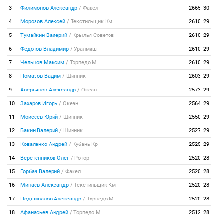
3
Филимонов Александр
/
Факел
2665
30
4
Морозов Алексей
/
Текстильщик Км
2610
29
5
Тумайкин Валерий
/
Крылья Советов
2610
29
6
Федотов Владимир
/
Уралмаш
2610
29
7
Чельцов Максим
/
Торпедо М
2610
29
8
Помазов Вадим
/
Шинник
2603
29
9
Аверьянов Александр
/
Океан
2573
29
10
Захаров Игорь
/
Океан
2564
29
11
Моисеев Юрий
/
Шинник
2550
29
12
Бакин Валерий
/
Шинник
2527
29
13
Коваленко Андрей
/
Кубань Кр
2525
29
14
Веретенников Олег
/
Ротор
2520
28
15
Горбач Валерий
/
Факел
2520
28
16
Минаев Александр
/
Текстильщик Км
2520
28
17
Подшивалов Александр
/
Торпедо М
2520
28
18
Афанасьев Андрей
/
Торпедо М
2512
28