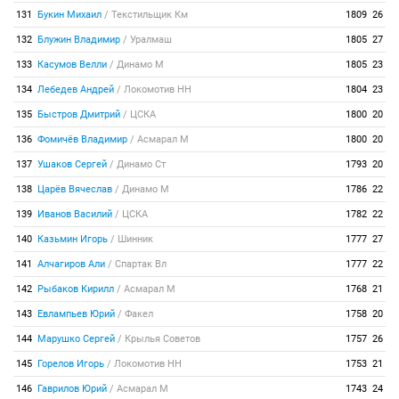
131
Букин Михаил
/
Текстильщик Км
1809
26
132
Блужин Владимир
/
Уралмаш
1805
27
133
Касумов Велли
/
Динамо М
1805
23
134
Лебедев Андрей
/
Локомотив НН
1804
23
135
Быстров Дмитрий
/
ЦСКА
1800
20
136
Фомичёв Владимир
/
Асмарал М
1800
20
137
Ушаков Сергей
/
Динамо Ст
1793
20
138
Царёв Вячеслав
/
Динамо М
1786
22
139
Иванов Василий
/
ЦСКА
1782
22
140
Казьмин Игорь
/
Шинник
1777
27
141
Алчагиров Али
/
Спартак Вл
1777
22
142
Рыбаков Кирилл
/
Асмарал М
1768
21
143
Евлампьев Юрий
/
Факел
1758
20
144
Марушко Сергей
/
Крылья Советов
1757
26
145
Горелов Игорь
/
Локомотив НН
1753
21
146
Гаврилов Юрий
/
Асмарал М
1743
24