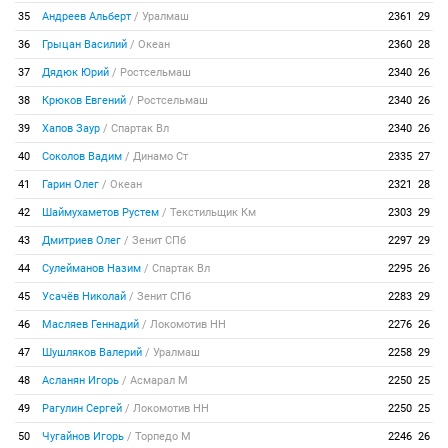
35
Андреев Альберт
/
Уралмаш
2361
29
36
Грыцан Василий
/
Океан
2360
28
37
Дядюк Юрий
/
Ростсельмаш
2340
26
38
Крюков Евгений
/
Ростсельмаш
2340
26
39
Хапов Заур
/
Спартак Вл
2340
26
40
Соколов Вадим
/
Динамо Ст
2335
27
41
Гарин Олег
/
Океан
2321
28
42
Шаймухаметов Рустем
/
Текстильщик Км
2303
29
43
Дмитриев Олег
/
Зенит СПб
2297
29
44
Сулейманов Назим
/
Спартак Вл
2295
26
45
Усачёв Николай
/
Зенит СПб
2283
29
46
Масляев Геннадий
/
Локомотив НН
2276
26
47
Шушляков Валерий
/
Уралмаш
2258
29
48
Асланян Игорь
/
Асмарал М
2250
25
49
Рагулин Сергей
/
Локомотив НН
2250
25
50
Чугайнов Игорь
/
Торпедо М
2246
26