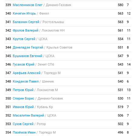
339
Масленников Олег
/
Динамо-Газовик
580
7
340
Кичигин Игорь
/
Факел
563
12
341
Балахнин Сергей
/
Ростсельмаш
563
9
342
Фролов Валерий
/
Локомотив НН
561
11
343
Крутов Сергей
/
ЦСКА
554
11
344
Дзнеладзе Георгий
/
Крылья Советов
551
8
345
Бушманов Евгений
/
ЦСКА
547
9
346
Гусаков Юрий
/
Зенит СПб
543
14
347
Арефьев Алексей
/
Торпедо М
541
9
348
Кондаков Павел
/
Шинник
540
6
349
Петров Юрий
/
Локомотив М
531
13
350
Спирин Борис
/
Динамо-Газовик
530
11
351
Иванов Юрий
/
Кубань Кр
519
7
352
Масалитин Валерий
/
ЦСКА
506
7
353
Сухов Сергей
/
Ротор
502
9
354
Пазёмов Иван
/
Торпедо М
496
8