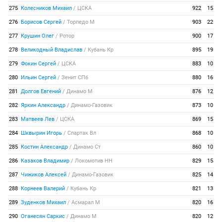
275
Колесников Михаил
/
ЦСКА
922
15
276
Борисов Сергей
/
Торпедо М
903
22
277
Крушин Олег
/
Ротор
900
17
278
Великодный Владислав
/
Кубань Кр
895
19
279
Фокин Сергей
/
ЦСКА
883
10
280
Ильин Сергей
/
Зенит СПб
880
16
281
Долгов Евгений
/
Динамо М
876
12
282
Яркин Александр
/
Динамо-Газовик
873
10
283
Матвеев Лев
/
ЦСКА
869
15
284
Шквырин Игорь
/
Спартак Вл
868
10
285
Костин Александр
/
Динамо Ст
860
10
286
Казаков Владимир
/
Локомотив НН
829
15
287
Чижиков Алексей
/
Динамо-Газовик
825
14
288
Корнеев Валерий
/
Кубань Кр
821
13
289
Зуденков Михаил
/
Асмарал М
820
16
290
Оганесян Саркис
/
Динамо М
820
12