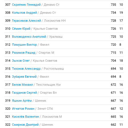
307
Скрипник Геннадий
/
Динамо Ст
735
10
308
Копылов Андрей
/
Динамо Ст
734
19
309
Герасимов Алексей
/
Локомотив НН
728
17
310
Сёмин Юрий
/
Крылья Советов
726
11
311
Воловоденко Анатолий
/
Уралмаш
725
10
312
Пимушин Виктор
/
Факел
720
8
313
Рахимов Рашид
/
Спартак М
715
11
314
Зыков Олег
/
Крылья Советов
704
18
315
Тихонов Александр
/
Ростсельмаш
694
10
316
Зубарев Евгений
/
Факел
694
8
317
Белов Михаил
/
Текстильщик Км
672
16
318
Газданов Сергей
/
Спартак Вл
671
16
319
Яшкин Артём
/
Шинник
667
16
320
Игнатов Роман
/
Зенит СПб
667
12
321
Киселёв Валентин
/
Локомотив М
665
16
322
Смирнов Дмитрий
/
Шинник
662
11