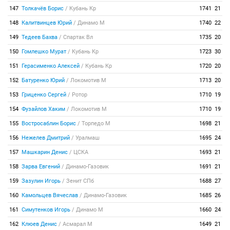
147
Толкачёв Борис
/
Кубань Кр
1741
21
148
Калитвинцев Юрий
/
Динамо М
1740
22
149
Тедеев Бахва
/
Спартак Вл
1735
20
150
Гомлешко Мурат
/
Кубань Кр
1723
30
151
Герасименко Алексей
/
Кубань Кр
1720
20
152
Батуренко Юрий
/
Локомотив М
1713
20
153
Гриценко Сергей
/
Ротор
1710
19
154
Фузайлов Хаким
/
Локомотив М
1710
19
155
Востросаблин Борис
/
Торпедо М
1698
21
156
Нежелев Дмитрий
/
Уралмаш
1695
24
157
Машкарин Денис
/
ЦСКА
1693
21
158
Зарва Евгений
/
Динамо-Газовик
1691
21
159
Зазулин Игорь
/
Зенит СПб
1688
27
160
Камольцев Вячеслав
/
Динамо-Газовик
1685
26
161
Симутенков Игорь
/
Динамо М
1660
24
162
Клюев Денис
/
Асмарал М
1649
21