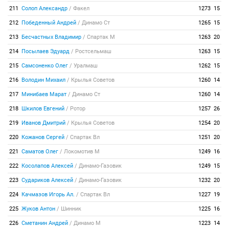
211
Солоп Александр
/
Факел
1273
15
212
Победенный Андрей
/
Динамо Ст
1265
15
213
Бесчастных Владимир
/
Спартак М
1263
20
214
Посылаев Эдуард
/
Ростсельмаш
1263
15
215
Самсоненко Олег
/
Уралмаш
1262
15
216
Володин Михаил
/
Крылья Советов
1260
14
217
Минибаев Марат
/
Динамо Ст
1260
14
218
Шкилов Евгений
/
Ротор
1257
26
219
Иванов Дмитрий
/
Крылья Советов
1254
20
220
Кожанов Сергей
/
Спартак Вл
1251
20
221
Саматов Олег
/
Локомотив М
1249
16
222
Косолапов Алексей
/
Динамо-Газовик
1249
15
223
Судариков Алексей
/
Динамо-Газовик
1232
20
224
Качмазов Игорь Ал.
/
Спартак Вл
1227
19
225
Жуков Антон
/
Шинник
1225
16
226
Сметанин Андрей
/
Динамо М
1223
14