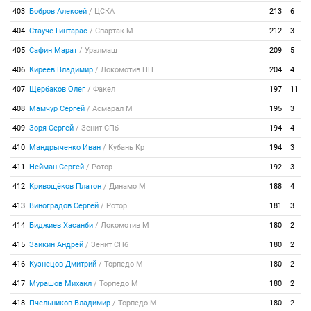
403
Бобров Алексей
/
ЦСКА
213
6
404
Стауче Гинтарас
/
Спартак М
212
3
405
Сафин Марат
/
Уралмаш
209
5
406
Киреев Владимир
/
Локомотив НН
204
4
407
Щербаков Олег
/
Факел
197
11
408
Мамчур Сергей
/
Асмарал М
195
3
409
Зоря Сергей
/
Зенит СПб
194
4
410
Мандрыченко Иван
/
Кубань Кр
194
3
411
Нейман Сергей
/
Ротор
192
3
412
Кривощёков Платон
/
Динамо М
188
4
413
Виноградов Сергей
/
Ротор
181
3
414
Биджиев Хасанби
/
Локомотив М
180
2
415
Заикин Андрей
/
Зенит СПб
180
2
416
Кузнецов Дмитрий
/
Торпедо М
180
2
417
Мурашов Михаил
/
Торпедо М
180
2
418
Пчельников Владимир
/
Торпедо М
180
2