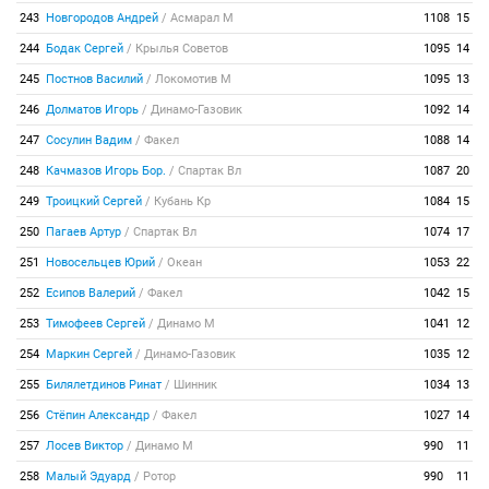
243
Новгородов Андрей
/
Асмарал М
1108
15
244
Бодак Сергей
/
Крылья Советов
1095
14
245
Постнов Василий
/
Локомотив М
1095
13
246
Долматов Игорь
/
Динамо-Газовик
1092
14
247
Сосулин Вадим
/
Факел
1088
14
248
Качмазов Игорь Бор.
/
Спартак Вл
1087
20
249
Троицкий Сергей
/
Кубань Кр
1084
15
250
Пагаев Артур
/
Спартак Вл
1074
17
251
Новосельцев Юрий
/
Океан
1053
22
252
Есипов Валерий
/
Факел
1042
15
253
Тимофеев Сергей
/
Динамо М
1041
12
254
Маркин Сергей
/
Динамо-Газовик
1035
12
255
Билялетдинов Ринат
/
Шинник
1034
13
256
Стёпин Александр
/
Факел
1027
14
257
Лосев Виктор
/
Динамо М
990
11
258
Малый Эдуард
/
Ротор
990
11