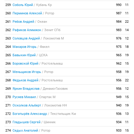
259
Соболь Юрий
/
Кубань Кр
990
11
260
Перминов Алексей
/
Ротор
987
11
261
Рябов Андрей
/
Океан
984
22
262
Рафиков Алимжон
/
Зенит СПб
983
14
263
Соловцов Андрей
/
Локомотив М
976
12
264
Макаров Игорь
/
Факел
975
18
265
Бавыкин Юрий
/
ЦСКА
965
19
266
Боровской Юрий
/
Ростсельмаш
962
15
267
Меньщиков Игорь
/
Ротор
958
19
268
Федьков Андрей
/
Ростсельмаш
956
22
269
Яркин Владислав
/
Динамо-Газовик
956
12
270
Русяев Михаил
/
Спартак М
949
15
271
Осколков Альберт
/
Локомотив НН
940
19
272
Богатырёв Александр
/
Текстильщик Км
936
13
273
Гладышев Сергей
/
Шинник
934
11
274
Седых Анатолий
/
Ротор
933
15