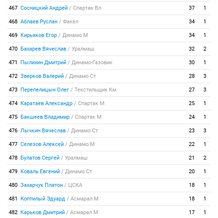
467
Сосницкий Андрей
/
Спартак Вл
37
1
468
Аблаев Руслан
/
Факел
34
1
469
Кирьяков Егор
/
Динамо М
34
1
470
Бахарев Вячеслав
/
Уралмаш
32
2
471
Пылихин Дмитрий
/
Динамо-Газовик
30
1
472
Зверков Валерий
/
Динамо Ст
28
3
473
Перепелицын Олег
/
Текстильщик Км
27
3
474
Каратаев Александр
/
Спартак М
25
1
475
Бакшеев Владимир
/
Спартак М
24
1
476
Лычкин Вячеслав
/
Динамо Ст
23
3
477
Селезов Алексей
/
Динамо М
22
1
478
Булатов Сергей
/
Уралмаш
21
2
479
Коваль Евгений
/
Динамо Ст
20
1
480
Захарчук Платон
/
ЦСКА
18
1
481
Коптилый Эдуард
/
Асмарал М
18
1
482
Карьков Дмитрий
/
Асмарал М
17
1