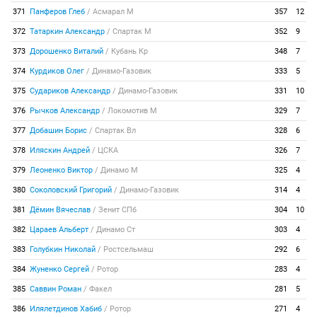
371
Панферов Глеб
/
Асмарал М
357
12
372
Татаркин Александр
/
Спартак М
352
9
373
Дорошенко Виталий
/
Кубань Кр
348
7
374
Курдиков Олег
/
Динамо-Газовик
333
5
375
Судариков Александр
/
Динамо-Газовик
331
10
376
Рычков Александр
/
Локомотив М
329
7
377
Добашин Борис
/
Спартак Вл
328
6
378
Иляскин Андрей
/
ЦСКА
326
7
379
Леоненко Виктор
/
Динамо М
325
4
380
Соколовский Григорий
/
Динамо-Газовик
314
4
381
Дёмин Вячеслав
/
Зенит СПб
304
10
382
Цараев Альберт
/
Динамо Ст
303
4
383
Голубкин Николай
/
Ростсельмаш
292
6
384
Жуненко Сергей
/
Ротор
283
4
385
Саввин Роман
/
Факел
281
5
386
Илялетдинов Хабиб
/
Ротор
271
4