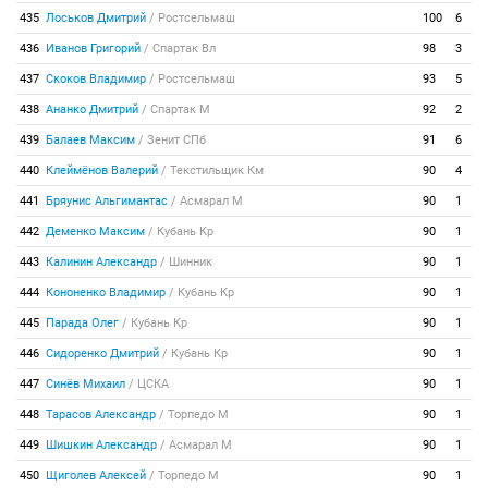
435
Лоськов Дмитрий
/
Ростсельмаш
100
6
436
Иванов Григорий
/
Спартак Вл
98
3
437
Скоков Владимир
/
Ростсельмаш
93
5
438
Ананко Дмитрий
/
Спартак М
92
2
439
Балаев Максим
/
Зенит СПб
91
6
440
Клеймёнов Валерий
/
Текстильщик Км
90
4
441
Бряунис Альгимантас
/
Асмарал М
90
1
442
Деменко Максим
/
Кубань Кр
90
1
443
Калинин Александр
/
Шинник
90
1
444
Кононенко Владимир
/
Кубань Кр
90
1
445
Парада Олег
/
Кубань Кр
90
1
446
Сидоренко Дмитрий
/
Кубань Кр
90
1
447
Синёв Михаил
/
ЦСКА
90
1
448
Тарасов Александр
/
Торпедо М
90
1
449
Шишкин Александр
/
Асмарал М
90
1
450
Щиголев Алексей
/
Торпедо М
90
1