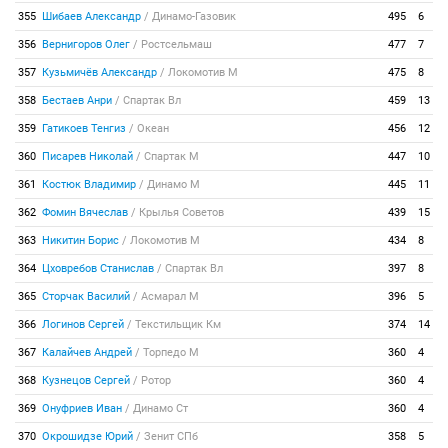
355
Шибаев Александр
/
Динамо-Газовик
495
6
356
Вернигоров Олег
/
Ростсельмаш
477
7
357
Кузьмичёв Александр
/
Локомотив М
475
8
358
Бестаев Анри
/
Спартак Вл
459
13
359
Гатикоев Тенгиз
/
Океан
456
12
360
Писарев Николай
/
Спартак М
447
10
361
Костюк Владимир
/
Динамо М
445
11
362
Фомин Вячеслав
/
Крылья Советов
439
15
363
Никитин Борис
/
Локомотив М
434
8
364
Цховребов Станислав
/
Спартак Вл
397
8
365
Сторчак Василий
/
Асмарал М
396
5
366
Логинов Сергей
/
Текстильщик Км
374
14
367
Калайчев Андрей
/
Торпедо М
360
4
368
Кузнецов Сергей
/
Ротор
360
4
369
Онуфриев Иван
/
Динамо Ст
360
4
370
Окрошидзе Юрий
/
Зенит СПб
358
5