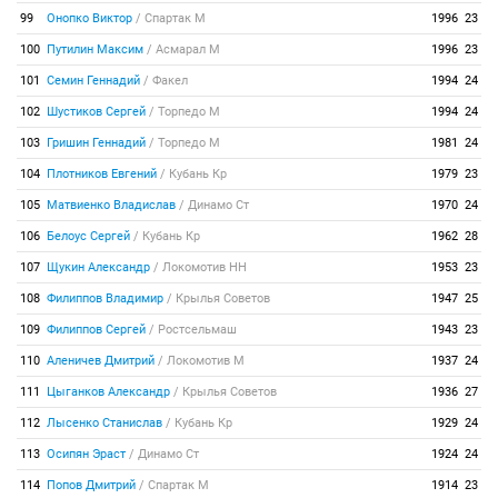
99
Онопко Виктор
/
Спартак М
1996
23
100
Путилин Максим
/
Асмарал М
1996
23
101
Семин Геннадий
/
Факел
1994
24
102
Шустиков Сергей
/
Торпедо М
1994
24
103
Гришин Геннадий
/
Торпедо М
1981
24
104
Плотников Евгений
/
Кубань Кр
1979
23
105
Матвиенко Владислав
/
Динамо Ст
1970
24
106
Белоус Сергей
/
Кубань Кр
1962
28
107
Щукин Александр
/
Локомотив НН
1953
23
108
Филиппов Владимир
/
Крылья Советов
1947
25
109
Филиппов Сергей
/
Ростсельмаш
1943
23
110
Аленичев Дмитрий
/
Локомотив М
1937
24
111
Цыганков Александр
/
Крылья Советов
1936
27
112
Лысенко Станислав
/
Кубань Кр
1929
24
113
Осипян Эраст
/
Динамо Ст
1924
24
114
Попов Дмитрий
/
Спартак М
1914
23