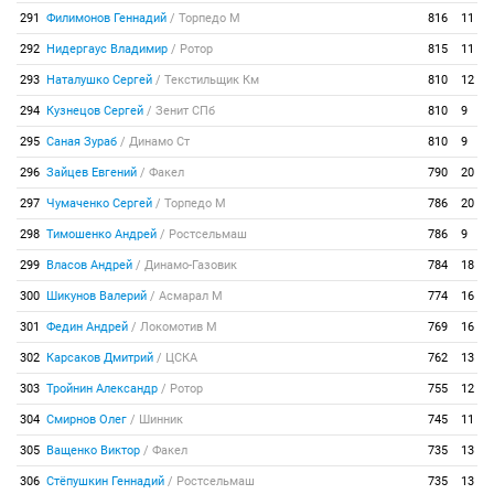
291
Филимонов Геннадий
/
Торпедо М
816
11
292
Нидергаус Владимир
/
Ротор
815
11
293
Наталушко Сергей
/
Текстильщик Км
810
12
294
Кузнецов Сергей
/
Зенит СПб
810
9
295
Саная Зураб
/
Динамо Ст
810
9
296
Зайцев Евгений
/
Факел
790
20
297
Чумаченко Сергей
/
Торпедо М
786
20
298
Тимошенко Андрей
/
Ростсельмаш
786
9
299
Власов Андрей
/
Динамо-Газовик
784
18
300
Шикунов Валерий
/
Асмарал М
774
16
301
Федин Андрей
/
Локомотив М
769
16
302
Карсаков Дмитрий
/
ЦСКА
762
13
303
Тройнин Александр
/
Ротор
755
12
304
Смирнов Олег
/
Шинник
745
11
305
Ващенко Виктор
/
Факел
735
13
306
Стёпушкин Геннадий
/
Ростсельмаш
735
13