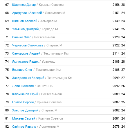
67
Шарипов Динар
/
Крылья Советов
2156
28
68
Арифуллин Алексей
/
Локомотив М
2151
24
69
Шиянов Алексей
/
Асмарал М
2149
24
70
Ульянов Дмитрий
/
Торпедо М
2141
25
71
Санько Олег
/
Ростсельмаш
2129
24
72
Черчесов Станислав
/
Спартак М
2122
24
73
Саморуков Андрей
/
Текстильщик Км
2114
24
74
Ямлиханов Радик
/
Уралмаш
2108
28
75
Елышев Олег
/
Текстильщик Км
2103
27
76
Заздравных Валерий
/
Текстильщик Км
2099
27
77
Левин Михаил
/
Зенит СПб
2092
26
78
Ключников Юрий
/
Ростсельмаш
2089
24
79
Грибов Сергей
/
Крылья Советов
2087
25
80
Хлестов Дмитрий
/
Спартак М
2082
24
81
Макеев Сергей
/
Крылья Советов
2081
24
82
Сабитов Равиль
/
Локомотив М
2078
24