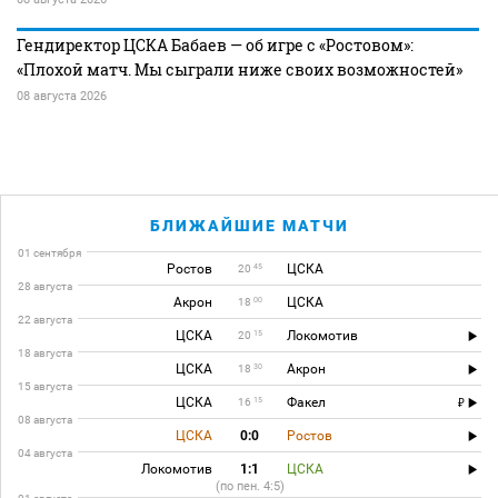
Гендиректор ЦСКА Бабаев — об игре с «Ростовом»:
«Плохой матч. Мы сыграли ниже своих возможностей»
08 августа 2026
БЛИЖАЙШИЕ МАТЧИ
01 сентября
Ростов
ЦСКА
45
20
28 августа
Акрон
ЦСКА
00
18
22 августа
ЦСКА
Локомотив
15
20
18 августа
ЦСКА
Акрон
30
18
15 августа
ЦСКА
Факел
15
16
08 августа
ЦСКА
0:0
Ростов
04 августа
Локомотив
1:1
ЦСКА
(по пен. 4:5)