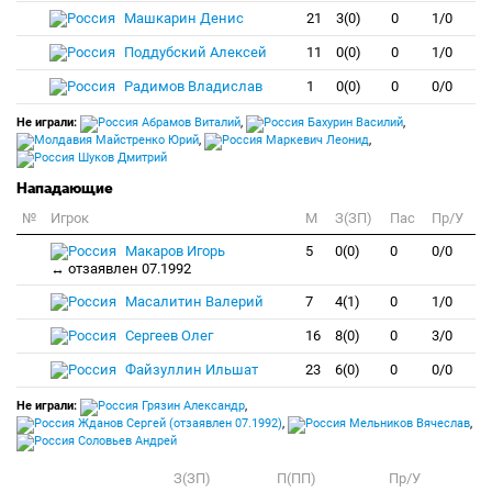
Машкарин Денис
21
3(0)
0
1/0
Поддубский Алексей
11
0(0)
0
1/0
Радимов Владислав
1
0(0)
0
0/0
Не играли:
Абрамов Виталий
,
Бахурин Василий
,
Майстренко Юрий
,
Маркевич Леонид
,
Шуков Дмитрий
Нападающие
№
Игрок
M
З(ЗП)
Пас
Пр/У
Макаров Игорь
5
0(0)
0
0/0
↔ отзаявлен 07.1992
Масалитин Валерий
7
4(1)
0
1/0
Сергеев Олег
16
8(0)
0
3/0
Файзуллин Ильшат
23
6(0)
0
0/0
Не играли:
Грязин Александр
,
Жданов Сергей (отзаявлен 07.1992)
,
Мельников Вячеслав
,
Соловьев Андрей
З(ЗП)
П(ПП)
Пр/У