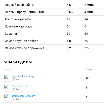
Первый забитый гол
4 мин.
2 мин.
Первый пропущенный гол
9 мин.
4 мин.
Желтые карточки
12
14
Красные карточки
0
0
Замены
39
34
Самая крупная победа
4:0
5:2
Самое крупное поражение
0:2
2:5
БОМБАРДИРЫ
Игрок
Голы
Гришин Александр
10
ЦСКА
Сергеев Олег
8
ЦСКА
Файзуллин Ильшат
6
ЦСКА