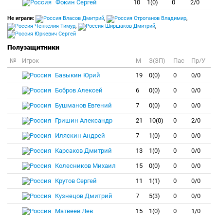
Фокин Сергей
10
1(0)
0
2/0
Не играли:
Власов Дмитрий
,
Строганов Владимир
,
Ченкелия Тимур
,
Ширшаков Дмитрий
,
Юркевич Сергей
Полузащитники
№
Игрок
M
З(ЗП)
Пас
Пр/У
Бавыкин Юрий
19
0(0)
0
0/0
Бобров Алексей
6
0(0)
0
0/0
Бушманов Евгений
7
0(0)
0
0/0
Гришин Александр
21
10(0)
0
2/0
Иляскин Андрей
7
1(0)
0
0/0
Карсаков Дмитрий
13
1(0)
0
0/0
Колесников Михаил
15
0(0)
0
0/0
Крутов Сергей
11
1(1)
0
0/0
Кузнецов Дмитрий
7
5(3)
0
0/0
Матвеев Лев
15
1(0)
0
1/0