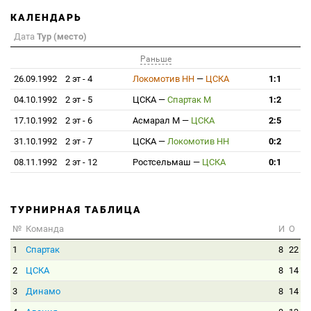
КАЛЕНДАРЬ
Дата
Тур (место)
Раньше
26.09.1992
2 эт - 4
Локомотив НН
—
ЦСКА
1:1
04.10.1992
2 эт - 5
ЦСКА
—
Спартак М
1:2
17.10.1992
2 эт - 6
Асмарал М
—
ЦСКА
2:5
31.10.1992
2 эт - 7
ЦСКА
—
Локомотив НН
0:2
08.11.1992
2 эт - 12
Ростсельмаш
—
ЦСКА
0:1
ТУРНИРНАЯ ТАБЛИЦА
№
Команда
И
О
1
Спартак
8
22
2
ЦСКА
8
14
3
Динамо
8
14