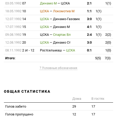
03.05.1992
07
Динамо М
—
ЦСКА
2:1
1(1)
18.05.1992
10
ЦСКА
—
Локомотив М
1:1
1(1)
12.07.1992
14
ЦСКА
—
Динамо-Газовик
3:0
1(1)
17.07.1992
15
ЦСКА
—
Динамо М
4:1
1(1)
09.08.1992
19
ЦСКА
—
Спартак Вл
2:4
1(1)
2(2)
12.08.1992
20
ЦСКА
—
Динамо Ст
3:0
2(0)
08.11.1992
2 эт - 12
Ростсельмаш
—
ЦСКА
0:1
1(0)
Итого:
5(5)
7(3)
? Условные обозначения
ОБЩАЯ СТАТИСТИКА
Дома
В гостях
Голов забито
29
17
Голов пропущено
12
17