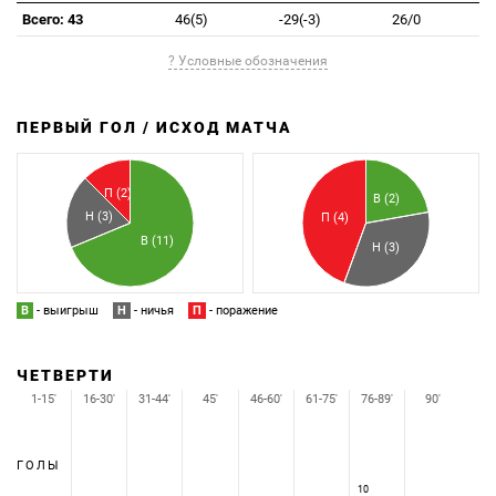
Всего: 43
46(5)
-29(-3)
26/0
? Условные обозначения
ПЕРВЫЙ ГОЛ / ИСХОД МАТЧА
З
П
П (2)
В (2)
Н (3)
П (4)
В (11)
Н (3)
В
- выигрыш
Н
- ничья
П
- поражение
ЧЕТВЕРТИ
1-15'
16-30'
31-44'
45'
46-60'
61-75'
76-89'
90'
ГОЛЫ
10