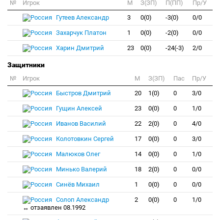
№
Игрок
M
З(ЗП)
П(ПП)
Пр/У
Гутеев Александр
3
0(0)
-3(0)
0/0
Захарчук Платон
1
0(0)
-2(0)
0/0
Харин Дмитрий
23
0(0)
-24(-3)
2/0
Защитники
№
Игрок
M
З(ЗП)
Пас
Пр/У
Быстров Дмитрий
20
1(0)
0
3/0
Гущин Алексей
23
0(0)
0
1/0
Иванов Василий
22
2(0)
0
4/0
Колотовкин Сергей
17
0(0)
0
3/0
Малюков Олег
14
0(0)
0
1/0
Минько Валерий
18
2(0)
0
0/0
Синёв Михаил
1
0(0)
0
0/0
Солоп Александр
2
0(0)
0
1/0
↔ отзаявлен 08.1992