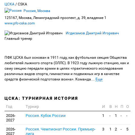
ЦСКА
/ CSKA
Россия, Москва
125167, Москва, Ленинградский проспект, д. 39, владение 1
www.pfc-cska.com
Игдисамов Дмитрий Игоревич
Главный тренер
ПФК ЦСКА был основан в 1911 году, как футбольная секция Общества
любителей лыжного спорта (ОЛЛС). В 1923 году лыжную станцию, как и
саму секцию передали армии в целях «практического исследования
различных видов спорта, гимнастики и подвижных игр в качестве
средств физической подготовки воина». Команда
…
Еще
ЦСКА: ТУРНИРНАЯ ИСТОРИЯ
Год
Турнир
И
В
Н
П
О
2026-
Россия. Кубок России
1
-
1
-
-
2027
2026-
Россия. Чемпионат России. Премьер-
3
1
2
-
5
2027
лига