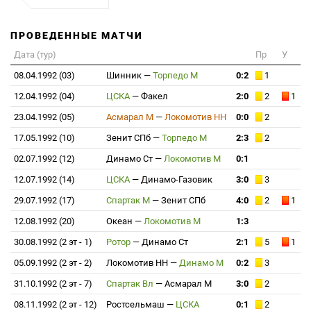
ПРОВЕДЕННЫЕ МАТЧИ
Дата (тур)
Пр
У
08.04.1992 (03)
Шинник
—
Торпедо М
0:2
1
12.04.1992 (04)
ЦСКА
—
Факел
2:0
2
1
23.04.1992 (05)
Асмарал М
—
Локомотив НН
0:0
2
17.05.1992 (10)
Зенит СПб
—
Торпедо М
2:3
2
02.07.1992 (12)
Динамо Ст
—
Локомотив М
0:1
12.07.1992 (14)
ЦСКА
—
Динамо-Газовик
3:0
3
29.07.1992 (17)
Спартак М
—
Зенит СПб
4:0
2
1
12.08.1992 (20)
Океан
—
Локомотив М
1:3
30.08.1992 (2 эт - 1)
Ротор
—
Динамо Ст
2:1
5
1
05.09.1992 (2 эт - 2)
Локомотив НН
—
Динамо М
0:2
3
31.10.1992 (2 эт - 7)
Спартак Вл
—
Асмарал М
3:0
2
08.11.1992 (2 эт - 12)
Ростсельмаш
—
ЦСКА
0:1
2