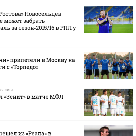
«Ростова» Новосельцев
не может забрать
ль за сезон‑2015/16 в РПЛ у
чи» прилетели в Москву на
и с «Торпедо»
Я ЛИГА
л «Зенит» в матче МФЛ
ешел из «Реала» в