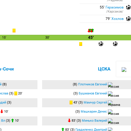
/Радимов/
55′
Герасимов
/Карсаков/
79′
Хохлов
45′
15′
30′
-Сочи
ЦСКА
й
(В)
(В)
Плотников Евгений
ислав
(З)
20′
(З)
Бушманов Евгений
адий
(З)
43′ (З)
Мамчур Сергей
)
10′
(З)
Машкарин Денис
 Вл
(З)
10′
83′ (З)
Минько Валерий
)
83′ (З)
Градиленко Дмитрий