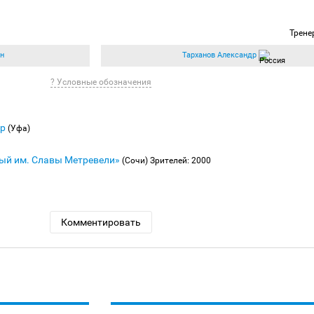
Трене
н
Тарханов Александр
? Условные обозначения
др
(Уфа)
ый им. Славы Метревели»
(Сочи)
Зрителей: 2000
Комментировать