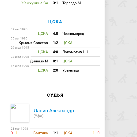
Жемчужина Сч
3:1
Торпедо М
ЦСКА
09 авг 1995
ЦСКА
4:0
Черноморец
05 авг 1995
Крылья Советов
1:2
ЦСКА
29 июл 1995
ЦСКА
4:0
Локомотив НН
22 июл 1995
Динамо М
0:1
ЦСКА
15 июл 1995
ЦСКА
2:0
Уралмаш
СУДЬЯ
Лапин Александр
(Уфа)
23 мая 1998
0
1
Балтика
1:1
ЦСКА
1
0