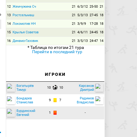
12
Жемчужина Сч
21
6/3/12
25-50
21
р
13
Ростсельмаш
21
5/3/13
27-45
18
14
Локомотив НН
21
3/9/9
17-28
18
15
Крылья Советов
21
4/6/11
24-45
18
16
Динамо-Газовик
21
3/5/13
24-47
14
* Таблица по итогам 21 тура
Перейти в последний тур
ИГРОКИ
Богатырёв
Карсаков
10
10
Тимур
Дмитрий
Бондарев
Радимов
9
7
Станислав
Владислав
Бурдинский
1
-
Евгений