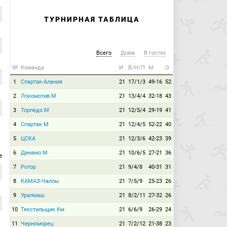
ТУРНИРНАЯ ТАБЛИЦА
Всего
Дома
В гостях
№
Команда
И
В/Н/П
М
О
1
Спартак-Алания
21
17/1/3
49-16
52
2
Локомотив М
21
13/4/4
32-18
43
3
Торпедо М
21
12/5/4
29-19
41
4
Спартак М
21
12/4/5
52-22
40
5
ЦСКА
21
12/3/6
42-23
39
6
Динамо М
21
10/6/5
27-21
36
е
7
Ротор
21
9/4/8
40-31
31
8
КАМАЗ-Чаллы
21
7/5/9
25-23
26
9
Уралмаш
21
8/2/11
27-32
26
10
Текстильщик Км
21
6/6/9
26-29
24
11
Черноморец
21
7/2/12
21-38
23