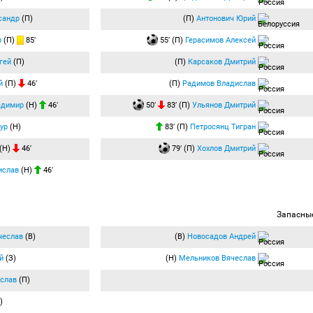
сандр
(П)
(П)
Антонович Юрий
р
(П)
85′
55′ (П)
Герасимов Алексей
гей
(П)
(П)
Карсаков Дмитрий
й
(П)
46′
(П)
Радимов Владислав
адимир
(Н)
46′
50′
83′ (П)
Ульянов Дмитрий
ур
(Н)
83′ (П)
Петросянц Тигран
(Н)
46′
79′ (П)
Хохлов Дмитрий
ислав
(Н)
46′
Запасны
чеслав
(В)
(В)
Новосадов Андрей
й
(З)
(Н)
Мельников Вячеслав
слав
(П)
)