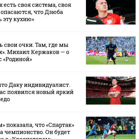
х есть своя система, своя
 опасаются, что Дзюба
 эту кухню»
ь свои очки. Там, где мы
х». Михаил Кержаков — о
с «Родиной»
что Даку индивидуалист.
нас появился новый яркий
седо
м» показала, что «Спартак»
за чемпионство. Он будет