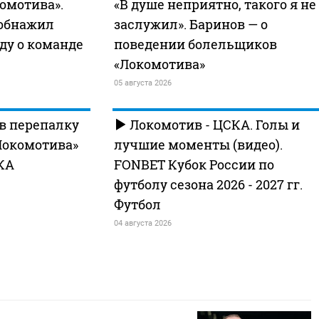
комотива».
«В душе неприятно, такого я не
 обнажил
заслужил». Баринов — о
ду о команде
поведении болельщиков
«Локомотива»
05 августа 2026
в перепалку
Локомотив - ЦСКА. Голы и
Локомотива»
лучшие моменты (видео).
КА
FONBET Кубок России по
футболу сезона 2026 - 2027 гг.
Футбол
04 августа 2026