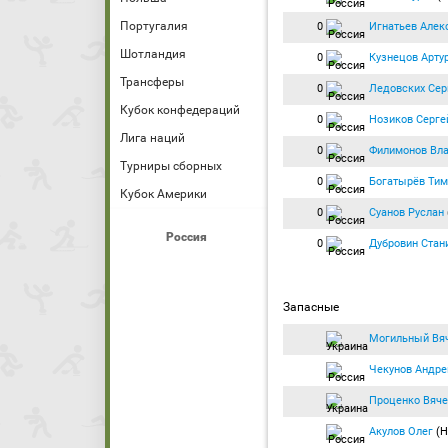
Португалия
0
Игнатьев Алек
Шотландия
0
Кузнецов Арту
Трансферы
0
Ледовских Сер
Кубок конфедераций
0
Нозиков Серге
Лига наций
0
Филимонов Вл
Турниры сборных
0
Богатырёв Тим
Кубок Америки
0
Суанов Руслан
Россия
0
Дубровин Стан
Запасные
Могильный Вя
Чекунов Андре
Проценко Вяче
Акулов Олег
(Н