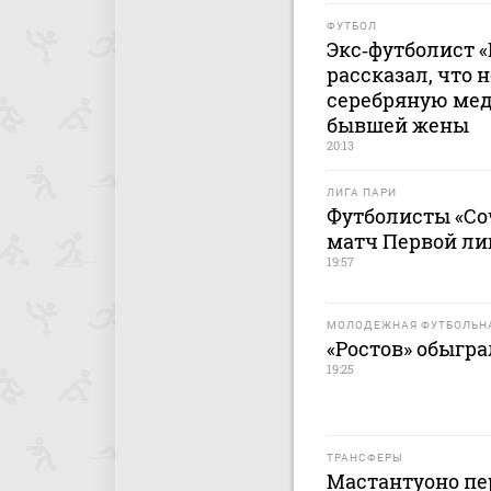
ФУТБОЛ
Экс‑футболист 
рассказал, что 
серебряную меда
бывшей жены
20:13
ЛИГА ПАРИ
Футболисты «Со
матч Первой лиг
19:57
МОЛОДЕЖНАЯ ФУТБОЛЬНА
«Ростов» обыгра
19:25
ТРАНСФЕРЫ
Мастантуоно пер