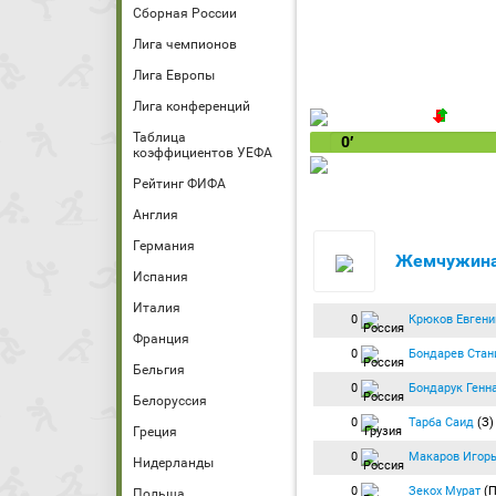
Сборная России
Лига чемпионов
Лига Европы
Лига конференций
Таблица
0′
коэффициентов УЕФА
Рейтинг ФИФА
Англия
Германия
Жемчужина
Испания
Италия
0
Крюков Евгени
Франция
0
Бондарев Стан
Бельгия
0
Бондарук Генн
Белоруссия
0
Тарба Саид
(З
Греция
0
Макаров Игорь
Нидерланды
0
Зекох Мурат
(П
Польша