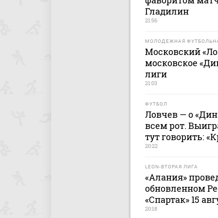
фаворитом матч
Гладилин
21:56
МОЛОДЕЖНАЯ ФУТБОЛЬНА
Московский «Ло
московское «Ди
лиги
21:03
ФУТБОЛ
Ловчев — о «Дин
всем рот. Выигр
тут говорить: «
20:22
LEON-ВТОРАЯ ЛИГА
«Алания» прове
обновленном Ре
«Спартак» 15 авг
20:18