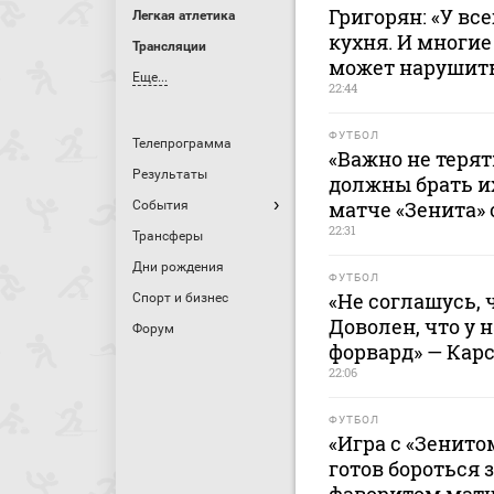
Григорян: «У все
Легкая атлетика
кухня. И многие
Трансляции
может нарушить
Еще...
22:44
ФУТБОЛ
Телепрограмма
«Важно не терят
Результаты
должны брать и
матче «Зенита» 
События
22:31
Трансферы
Дни рождения
ФУТБОЛ
«Не соглашусь, 
Спорт и бизнес
Доволен, что у 
Форум
форвард» — Кар
22:06
ФУТБОЛ
«Игра с «Зенито
готов бороться 