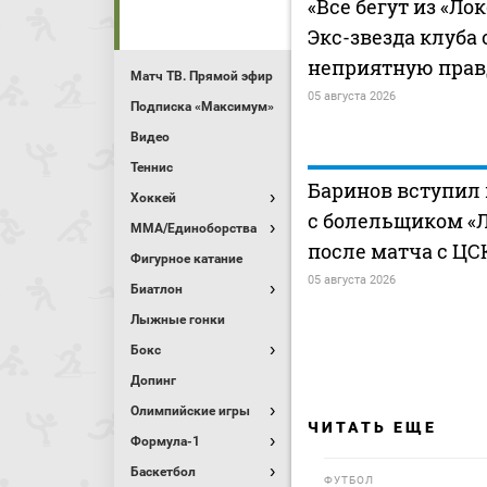
«Все бегут из «Ло
Экс-звезда клуба
неприятную прав
Матч ТВ. Прямой эфир
05 августа 2026
Подписка «Максимум»
Видео
Теннис
Баринов вступил 
Хоккей
с болельщиком «
MMA/Единоборства
после матча с ЦС
Фигурное катание
05 августа 2026
Биатлон
Лыжные гонки
Бокс
Допинг
Олимпийские игры
ЧИТАТЬ ЕЩЕ
Формула-1
Баскетбол
ФУТБОЛ