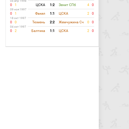
04 апр 1998
0
1
ЦСКА
1:2
Зенит СПб
4
0
09 ноя 1997
0
1
Факел
1:1
ЦСКА
2
0
18 окт 1997
0
0
Тюмень
2:2
Жемчужина Сч
0
0
04 окт 1997
0
2
Балтика
1:1
ЦСКА
2
0