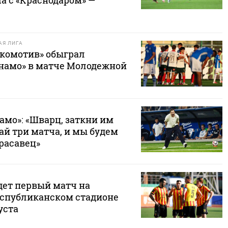
а с «Краснодаром» —
Я ЛИГА
комотив» обыграл
намо» в матче Молодежной
амо»: «Шварц, заткни им
ай три матча, и мы будем
Красавец»
дет первый матч на
спубликанском стадионе
уста