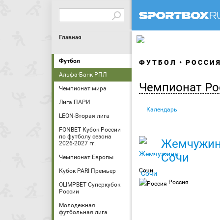
Главная
Футбол
ФУТБОЛ
РОССИ
Альфа-Банк РПЛ
Чемпионат Ро
Чемпионат мира
Лига ПАРИ
Календарь
LEON-Вторая лига
FONBET Кубок России
по футболу сезона
Жемчужин
2026-2027 гг.
Сочи
Чемпионат Европы
Сочи
Кубок PARI Премьер
Россия
OLIMPBET Суперкубок
России
Молодежная
футбольная лига