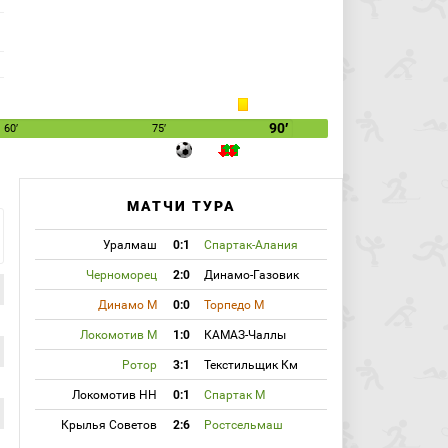
90′
60′
75′
МАТЧИ ТУРА
Уралмаш
0:1
Спартак-Алания
Черноморец
2:0
Динамо-Газовик
Динамо М
0:0
Торпедо М
Локомотив М
1:0
КАМАЗ-Чаллы
Ротор
3:1
Текстильщик Км
Локомотив НН
0:1
Спартак М
Крылья Советов
2:6
Ростсельмаш