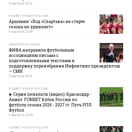
5 августа 23:13
FONBET КУБОК РОССИИ
Аршавин: «Ход «Спартака» на старте
сезона не удивляет»
5 августа 23:08
ЧЕМПИОНАТ МИРА
ФИФА направила футбольным
ассоциациям письма с
подготовленными текстами в
поддержку переизбрания Инфантино президентом
— СМИ
5 августа 23:01
FONBET КУБОК РОССИИ
Серия пенальти (видео). Краснодар -
Ахмат. FONBET Кубок России по
футболу сезона 2026 - 2027 гг. Путь РПЛ.
Футбол
5 августа 22:59
FONBET КУБОК РОССИИ