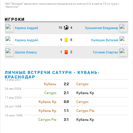
*ФК "Москва" засчитано техническое поражение со счетом 0:3 в матче 15-го тура с
"Зенитом".
ИГРОКИ
10
4
Каряка Андрей
Кузьмичев Владимир
9
8
Каряка Андрей
Калешин Виталий
1
2
Шилла Илиасу
Гогниев Спартак
ЛИЧНЫЕ ВСТРЕЧИ САТУРН - КУБАНЬ-
КРАСНОДАР
13 апр 2007
Кубань
2:2
Сатурн
26 сен 2004
Сатурн
2:1
Кубань Кр
17 апр 2004
Кубань Кр
0:0
Сатурн
26 окт 1998
Кубань Кр
1:1
Сатурн Рм
10 июл 1998
Сатурн Рм
3:1
Кубань Кр