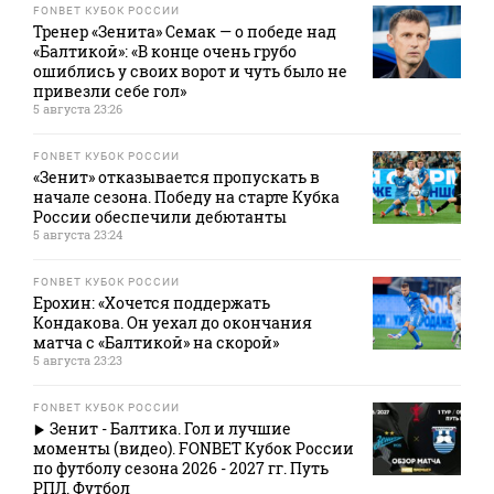
FONBET КУБОК РОССИИ
Тренер «Зенита» Семак — о победе над
«Балтикой»: «В конце очень грубо
ошиблись у своих ворот и чуть было не
привезли себе гол»
5 августа 23:26
FONBET КУБОК РОССИИ
«Зенит» отказывается пропускать в
начале сезона. Победу на старте Кубка
России обеспечили дебютанты
5 августа 23:24
FONBET КУБОК РОССИИ
Ерохин: «Хочется поддержать
Кондакова. Он уехал до окончания
матча с «Балтикой» на скорой»
5 августа 23:23
FONBET КУБОК РОССИИ
Зенит - Балтика. Гол и лучшие
моменты (видео). FONBET Кубок России
по футболу сезона 2026 - 2027 гг. Путь
РПЛ. Футбол