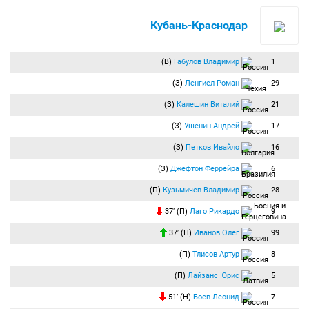
Кубань-Краснодар
(В)
Габулов Владимир
1
(З)
Ленгиел Роман
29
(З)
Калешин Виталий
21
(З)
Ушенин Андрей
17
(З)
Петков Ивайло
16
(З)
Джефтон Феррейра
6
(П)
Кузьмичев Владимир
28
37′ (П)
Лаго Рикардо
9
37′ (П)
Иванов Олег
99
(П)
Тлисов Артур
8
(П)
Лайзанс Юрис
5
51′ (Н)
Боев Леонид
7