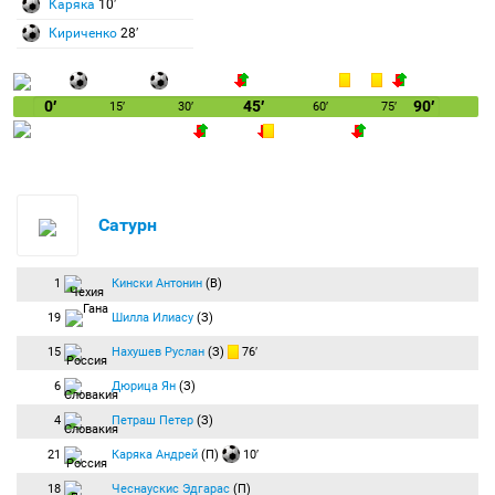
Каряка
10′
Кириченко
28′
0′
45′
90′
15′
30′
60′
75′
Сатурн
1
Кински Антонин
(В)
19
Шилла Илиасу
(З)
15
Нахушев Руслан
(З)
76′
6
Дюрица Ян
(З)
4
Петраш Петер
(З)
21
Каряка Андрей
(П)
10′
18
Чеснаускис Эдгарас
(П)