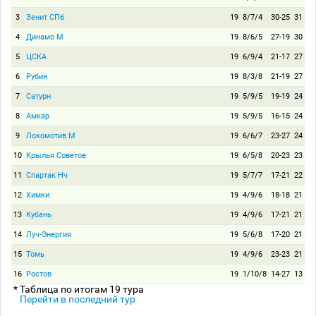
3
Зенит СПб
19
8/7/4
30-25
31
4
Динамо М
19
8/6/5
27-19
30
5
ЦСКА
19
6/9/4
21-17
27
6
Рубин
19
8/3/8
21-19
27
7
Сатурн
19
5/9/5
19-19
24
8
Амкар
19
5/9/5
16-15
24
9
Локомотив М
19
6/6/7
23-27
24
10
Крылья Советов
19
6/5/8
20-23
23
11
Спартак Нч
19
5/7/7
17-21
22
12
Химки
19
4/9/6
18-18
21
13
Кубань
19
4/9/6
17-21
21
14
Луч-Энергия
19
5/6/8
17-20
21
15
Томь
19
4/9/6
23-23
21
16
Ростов
19
1/10/8
14-27
13
* Таблица по итогам 19 тура
Перейти в последний тур