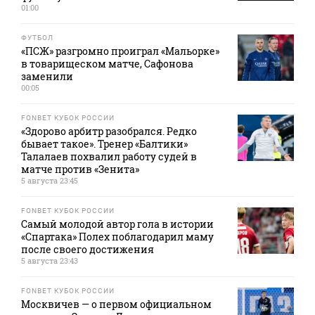
01:00
ФУТБОЛ
«ПСЖ» разгромно проиграл «Мальорке»
в товарищеском матче, Сафонова
заменили
00:05
FONBET КУБОК РОССИИ
«Здорово арбитр разобрался. Редко
бывает такое». Тренер «Балтики»
Талалаев похвалил работу судей в
матче против «Зенита»
5 августа 23:45
FONBET КУБОК РОССИИ
Самый молодой автор гола в истории
«Спартака» Полех поблагодарил маму
после своего достижения
5 августа 23:43
FONBET КУБОК РОССИИ
Москвичев — о первом официальном