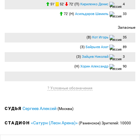
51′
52′
72′ (П)
Кириленко Денис
4
72′ (Н)
Асильдаров Шамиль
33
Запасные
(В)
Кот Игорь
35
(З)
Байрыев Азат
89
(З)
Зайцев Николай
3
(Н)
Хорин Александр
90
? Условные обозначения
СУДЬЯ
Сергеев Алексей
(Москва)
СТАДИОН
«Сатурн (Леон Арена)»
(Раменское)
Зрителей: 10000