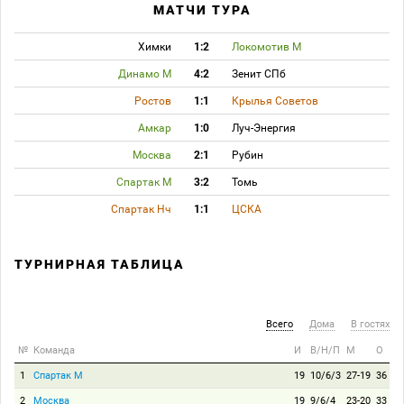
МАТЧИ ТУРА
Химки
1:2
Локомотив М
Динамо М
4:2
Зенит СПб
Ростов
1:1
Крылья Советов
Амкар
1:0
Луч-Энергия
Москва
2:1
Рубин
Спартак М
3:2
Томь
Спартак Нч
1:1
ЦСКА
ТУРНИРНАЯ ТАБЛИЦА
Всего
Дома
В гостях
№
Команда
И
В/Н/П
М
О
1
Спартак М
19
10/6/3
27-19
36
2
Москва
19
9/6/4
23-20
33