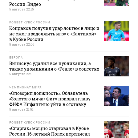
России. Видео
5 августа 22:15
FONBET КУБОК РОССИИ
Кондаков получил удар локтем в лицо и
не смог продолжить игру с «Балтикой»
в Кубке России
5 августа 22:06
ЕВРОПА
Винисиус удалил все публикации, а
также упоминания о «Реале» в соцсетях
5 августа 22:01
ЧЕМПИОНАТ МИРА
«Опозорил должность». Обладатель
«Золотого мяча» Фигу призвал главу
ФИФА Инфантино уйти в отставку
5 августа 21:51
FONBET КУБОК РОССИИ
«Спартак» мощно стартовал в Кубке
России. 16-летний Полех переписал