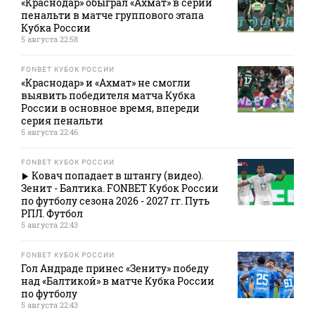
«Краснодар» обыграл «Ахмат» в серии
пенальти в матче группового этапа
Кубка России
5 августа 22:58
FONBET КУБОК РОССИИ
«Краснодар» и «Ахмат» не смогли
выявить победителя матча Кубка
России в основное время, впереди
серия пенальти
5 августа 22:46
FONBET КУБОК РОССИИ
Ковач попадает в штангу (видео).
Зенит - Балтика. FONBET Кубок России
по футболу сезона 2026 - 2027 гг. Путь
РПЛ. Футбол
5 августа 22:43
FONBET КУБОК РОССИИ
Гол Андраде принес «Зениту» победу
над «Балтикой» в матче Кубка России
по футболу
5 августа 22:43