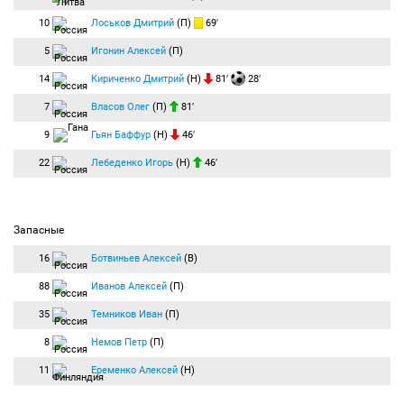
10
Лоськов Дмитрий
(П)
69′
5
Игонин Алексей
(П)
14
Кириченко Дмитрий
(Н)
81′
28′
7
Власов Олег
(П)
81′
9
Гьян Баффур
(Н)
46′
22
Лебеденко Игорь
(Н)
46′
Запасные
16
Ботвиньев Алексей
(В)
88
Иванов Алексей
(П)
35
Темников Иван
(П)
8
Немов Петр
(П)
11
Еременко Алексей
(Н)