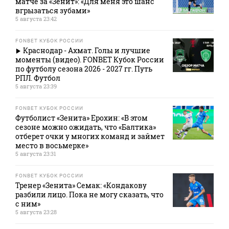
матче за «Зенит»: «Для меня это шанс
вгрызаться зубами»
5 августа 23:42
FONBET КУБОК РОССИИ
Краснодар - Ахмат. Голы и лучшие
моменты (видео). FONBET Кубок России
по футболу сезона 2026 - 2027 гг. Путь
РПЛ. Футбол
5 августа 23:39
FONBET КУБОК РОССИИ
Футболист «Зенита» Ерохин: «В этом
сезоне можно ожидать, что «Балтика»
отберет очки у многих команд и займет
место в восьмерке»
5 августа 23:31
FONBET КУБОК РОССИИ
Тренер «Зенита» Семак: «Кондакову
разбили лицо. Пока не могу сказать, что
с ним»
5 августа 23:28