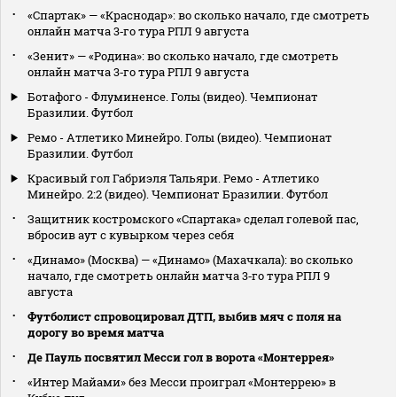
«Спартак» — «Краснодар»: во сколько начало, где смотреть
онлайн матча 3‑го тура РПЛ 9 августа
«Зенит» — «Родина»: во сколько начало, где смотреть
онлайн матча 3‑го тура РПЛ 9 августа
Ботафого - Флуминенсе. Голы (видео). Чемпионат
Бразилии. Футбол
Ремо - Атлетико Минейро. Голы (видео). Чемпионат
Бразилии. Футбол
Красивый гол Габриэля Тальяри. Ремо - Атлетико
Минейро. 2:2 (видео). Чемпионат Бразилии. Футбол
Защитник костромского «Спартака» сделал голевой пас,
вбросив аут с кувырком через себя
«Динамо» (Москва) — «Динамо» (Махачкала): во сколько
начало, где смотреть онлайн матча 3‑го тура РПЛ 9
августа
Футболист спровоцировал ДТП, выбив мяч с поля на
дорогу во время матча
Де Пауль посвятил Месси гол в ворота «Монтеррея»
«Интер Майами» без Месси проиграл «Монтеррею» в