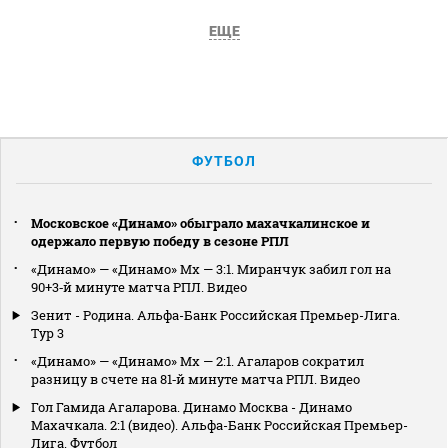
ЕЩЕ
ФУТБОЛ
Московское «Динамо» обыграло махачкалинское и
одержало первую победу в сезоне РПЛ
«Динамо» — «Динамо» Мх — 3:1. Миранчук забил гол на
90+3‑й минуте матча РПЛ. Видео
Зенит - Родина. Альфа-Банк Российская Премьер-Лига.
Тур 3
«Динамо» — «Динамо» Мх — 2:1. Агаларов сократил
разницу в счете на 81‑й минуте матча РПЛ. Видео
Гол Гамида Агаларова. Динамо Москва - Динамо
Махачкала. 2:1 (видео). Альфа-Банк Российская Премьер-
Лига. Футбол