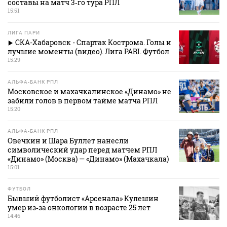
составы на матч 3‑го тура РПЛ
15:51
ЛИГА ПАРИ
СКА-Хабаровск - Спартак Кострома. Голы и
лучшие моменты (видео). Лига PARI. Футбол
15:29
АЛЬФА-БАНК РПЛ
Московское и махачкалинское «Динамо» не
забили голов в первом тайме матча РПЛ
15:20
АЛЬФА-БАНК РПЛ
Овечкин и Шара Буллет нанесли
символический удар перед матчем РПЛ
«Динамо» (Москва) — «Динамо» (Махачкала)
15:01
ФУТБОЛ
Бывший футболист «Арсенала» Кулешин
умер из‑за онкологии в возрасте 25 лет
14:46