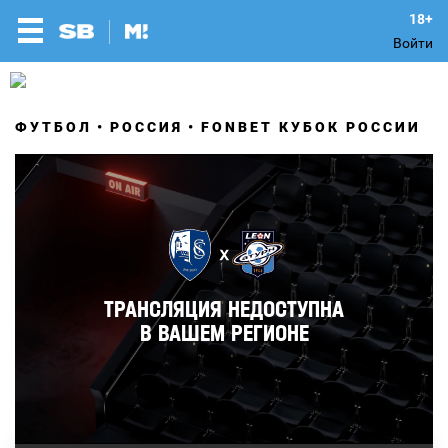
Войти
ФУТБОЛ
РОССИЯ
FONBET КУБОК РОССИИ