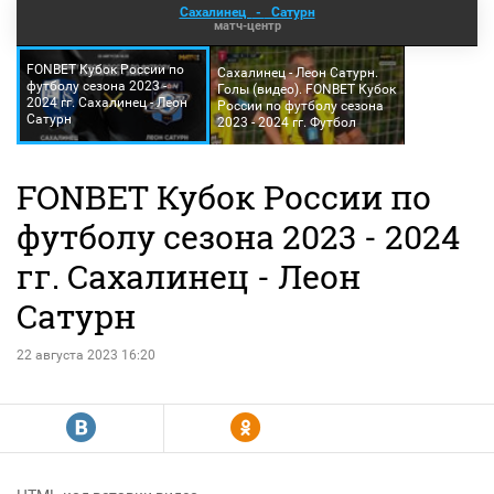
Сахалинец
-
Сатурн
матч-центр
FONBET Кубок России по
Сахалинец - Леон Сатурн.
футболу сезона 2023 -
Голы (видео). FONBET Кубок
2024 гг. Сахалинец - Леон
России по футболу сезона
Сатурн
2023 - 2024 гг. Футбол
FONBET Кубок России по
футболу сезона 2023 - 2024
гг. Сахалинец - Леон
Сатурн
22 августа 2023 16:20
R
Y