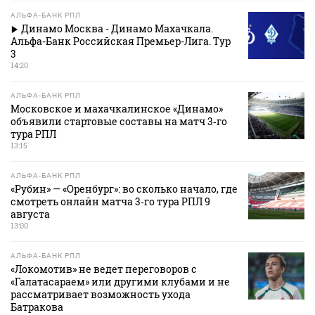
АЛЬФА-БАНК РПЛ
Динамо Москва - Динамо Махачкала.
Альфа-Банк Российская Премьер-Лига. Тур
3
14:20
АЛЬФА-БАНК РПЛ
Московское и махачкалинское «Динамо»
объявили стартовые составы на матч 3‑го
тура РПЛ
13:15
АЛЬФА-БАНК РПЛ
«Рубин» — «Оренбург»: во сколько начало, где
смотреть онлайн матча 3‑го тура РПЛ 9
августа
13:00
АЛЬФА-БАНК РПЛ
«Локомотив» не ведет переговоров с
«Галатасараем» или другими клубами и не
рассматривает возможность ухода
Батракова