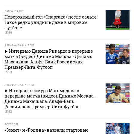
ЛИГА ПАРИ
Невероятный гол «Спартака» после сальто!
Такое редко увидишь даже в мировом
футболе
15:59
АЛЬФА-БАНК РПЛ
Интервью Давида Рикардо в перерыве
матча (видео). Динамо Москва - Динамо
Махачкала. Альфа-Банк Российская
Премьер-Лига. Футбол
15:53
АЛЬФА-БАНК РПЛ
Интервью Тимура Магомедова в
перерыве матча (видео). Динамо Москва -
Динамо Махачкала. Альфа-Банк
Российская Премьер-Лига. Футбол
15:52
ФУТБОЛ
«Зенит» и «Родина» назвали стартовые