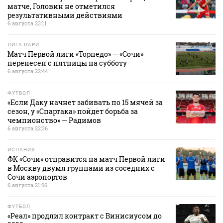
матче, Головин не отметился
результативными действиями
6 августа 23:11
ЛИГА ПАРИ
Матч Первой лиги «Торпедо» — «Сочи»
перенесен с пятницы на субботу
6 августа 22:44
ФУТБОЛ
«Если Даку начнет забивать по 15 мячей за
сезон, у «Спартака» пойдет борьба за
чемпионство» — Радимов
6 августа 22:36
ИСПАНИЯ
ФК «Сочи» отправится на матч Первой лиги
в Москву двумя группами из соседних с
Сочи аэропортов
6 августа 21:06
ФУТБОЛ
«Реал» продлил контракт с Винисиусом до