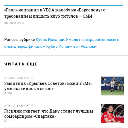
«Реал» направил в УЕФА жалобу на «Барселону» с
требованием лишить клуб титулов — СМИ
08 июня 2026
Ранее в рубрике
Кубок Испании
:
Ямаль перекрасил волосы в
блонд перед финалом Кубка Испании с «Реалом»
ЧИТАТЬ ЕЩЕ
АЛЬФА-БАНК РПЛ
Защитник «Крыльев Советов» Божин: «Мы
уже вкатились в сезон»
07:34
АЛЬФА-БАНК РПЛ
Гасилин считает, что Даку станет лучшим
бомбардиром «Спартака»
07:19