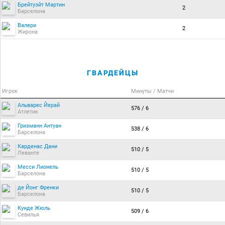
Брейтуэйт Мартин
2
Барселона
Валери
2
Жирона
ГВАРДЕЙЦЫ
Игрок
Минуты / Матчи
Альварес Йерай
576 / 6
Атлетик
Гризманн Антуан
538 / 6
Барселона
Карденас Дани
510 / 5
Леванте
Месси Лионель
510 / 5
Барселона
де Йонг Френки
510 / 5
Барселона
Кунде Жюль
509 / 6
Севилья