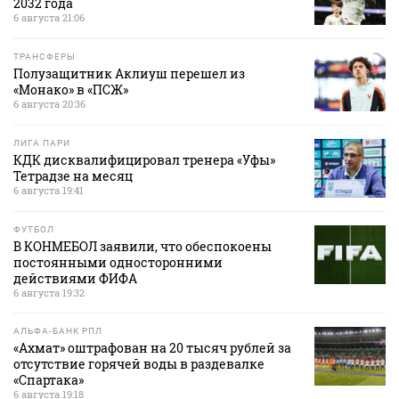
2032 года
6 августа 21:06
ТРАНСФЕРЫ
Полузащитник Аклиуш перешел из
«Монако» в «ПСЖ»
6 августа 20:36
ЛИГА ПАРИ
КДК дисквалифицировал тренера «Уфы»
Тетрадзе на месяц
6 августа 19:41
ФУТБОЛ
В КОНМЕБОЛ заявили, что обеспокоены
постоянными односторонними
действиями ФИФА
6 августа 19:32
АЛЬФА-БАНК РПЛ
«Ахмат» оштрафован на 20 тысяч рублей за
отсутствие горячей воды в раздевалке
«Спартака»
6 августа 19:18