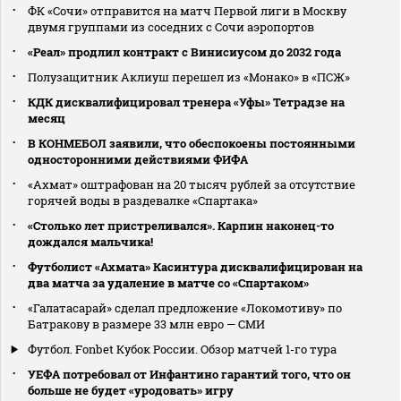
ФК «Сочи» отправится на матч Первой лиги в Москву
двумя группами из соседних с Сочи аэропортов
«Реал» продлил контракт с Винисиусом до 2032 года
Полузащитник Аклиуш перешел из «Монако» в «ПСЖ»
КДК дисквалифицировал тренера «Уфы» Тетрадзе на
месяц
В КОНМЕБОЛ заявили, что обеспокоены постоянными
односторонними действиями ФИФА
«Ахмат» оштрафован на 20 тысяч рублей за отсутствие
горячей воды в раздевалке «Спартака»
«Столько лет пристреливался». Карпин наконец-то
дождался мальчика!
Футболист «Ахмата» Касинтура дисквалифицирован на
два матча за удаление в матче со «Спартаком»
«Галатасарай» сделал предложение «Локомотиву» по
Батракову в размере 33 млн евро — СМИ
Футбол. Fonbet Кубок России. Обзор матчей 1-го тура
УЕФА потребовал от Инфантино гарантий того, что он
больше не будет «уродовать» игру