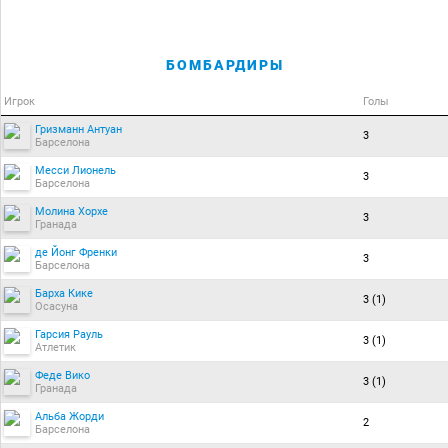
БОМБАРДИРЫ
Игрок
Голы
Гризманн Антуан
3
Барселона
Месси Лионель
3
Барселона
Молина Хорхе
3
Гранада
де Йонг Френки
3
Барселона
Барха Кике
3 (1)
Осасуна
Гарсия Рауль
3 (1)
Атлетик
Феде Вико
3 (1)
Гранада
Альба Жорди
2
Барселона