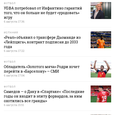
ФУТБОЛ
УЕФА потребовал от Инфантино гарантий
того, что он больше не будет «уродовать»
игру
6 августа 17:36
ИСПАНИЯ
«Реал» объявил о трансфере Дьоманде из
«Лейпцига», контракт подписан до 2033
года
6 августа 17:22
ФУТБОЛ
Обладатель «Золотого мяча» Родри хочет
перейти в «Барселону» — СМИ
6 августа 17:04
ФУТБОЛ
Самедов — о Даку в «Спартаке»: «Последние
годы он входит в элиту форвардов, за ним
охотились все гранды»
6 августа 15:51