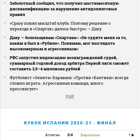
Заболотный сообщил, что получил шестимесячную
дисквалификацию за нарушение антидопинговых
правил
«Сразу понял масштаб клуба. Поэтому решение о
переходе в «Спартак» далось быстро» — Даку
Даку — болельщикам «Спартака»: «Не судите меня за то,
каким я был в «Рубине». Понимаю, мог выглядеть
высокомерным и агрессивным»
РФС запустил индексацию вознаграждений судей,
суммарный годовой доход арбитра Первой лиги сможет
составить 3,5–4 миллиона рублей
Футболист «Зенита» Караваев: «Против «Балтики» всегда
сложно играть. Агрессивная команда, много
прессингует»
ЕЩЕ
КУБОК ИСПАНИИ 2020-21 . ФИНАЛ
Атлетик
0:4
Барселона
T