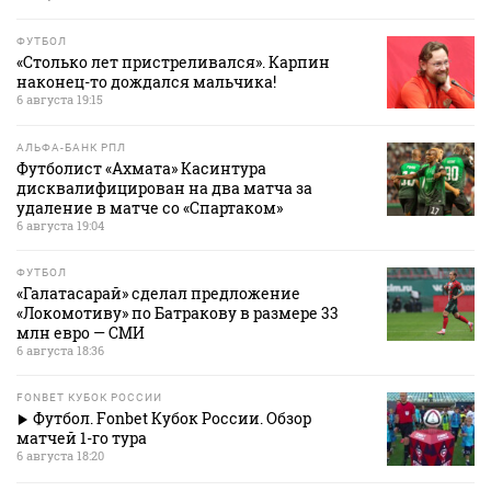
ФУТБОЛ
«Столько лет пристреливался». Карпин
наконец-то дождался мальчика!
6 августа 19:15
АЛЬФА-БАНК РПЛ
Футболист «Ахмата» Касинтура
дисквалифицирован на два матча за
удаление в матче со «Спартаком»
6 августа 19:04
ФУТБОЛ
«Галатасарай» сделал предложение
«Локомотиву» по Батракову в размере 33
млн евро — СМИ
6 августа 18:36
FONBET КУБОК РОССИИ
Футбол. Fonbet Кубок России. Обзор
матчей 1-го тура
6 августа 18:20