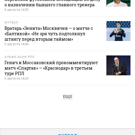
о назначении бывшего главного тренера
6 августа 14:55
ФУТБОЛ
Вратарь «Зенита» Москвичев — о матче с
«Балтикой»: «Не зря чуть подтолкнул
штангу перед вторым таймом»
6 августа 14:46
АЛЬФА-БАНК РПЛ
Генич и Моссаковский прокомментируют
матч «Спартак» — «Краснодар» в третьем
туре РПЛ
6 августа 14:18
ЕЩЕ