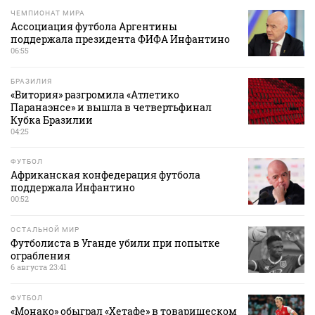
ЧЕМПИОНАТ МИРА
Ассоциация футбола Аргентины
поддержала президента ФИФА Инфантино
06:55
БРАЗИЛИЯ
«Витория» разгромила «Атлетико
Паранаэнсе» и вышла в четвертьфинал
Кубка Бразилии
04:25
ФУТБОЛ
Африканская конфедерация футбола
поддержала Инфантино
00:52
ОСТАЛЬНОЙ МИР
Футболиста в Уганде убили при попытке
ограбления
6 августа 23:41
ФУТБОЛ
«Монако» обыграл «Хетафе» в товарищеском