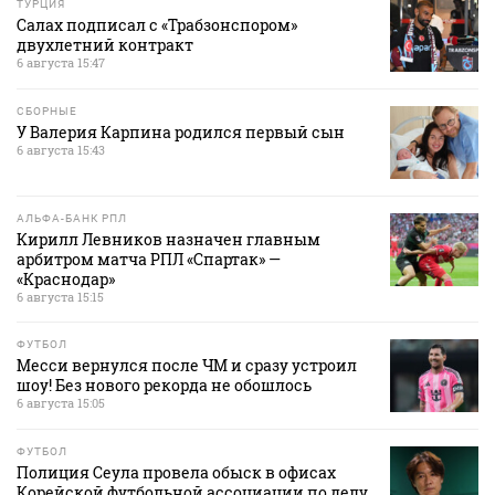
ТУРЦИЯ
Салах подписал с «Трабзонспором»
двухлетний контракт
6 августа 15:47
СБОРНЫЕ
У Валерия Карпина родился первый сын
6 августа 15:43
АЛЬФА-БАНК РПЛ
Кирилл Левников назначен главным
арбитром матча РПЛ «Спартак» —
«Краснодар»
6 августа 15:15
ФУТБОЛ
Месси вернулся после ЧМ и сразу устроил
шоу! Без нового рекорда не обошлось
6 августа 15:05
ФУТБОЛ
Полиция Сеула провела обыск в офисах
Корейской футбольной ассоциации по делу