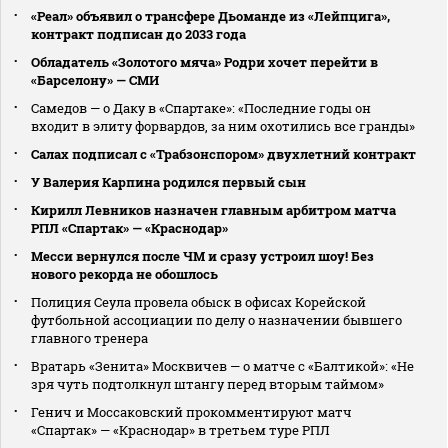
«Реал» объявил о трансфере Дьоманде из «Лейпцига»,
контракт подписан до 2033 года
Обладатель «Золотого мяча» Родри хочет перейти в
«Барселону» — СМИ
Самедов — о Даку в «Спартаке»: «Последние годы он
входит в элиту форвардов, за ним охотились все гранды»
Салах подписал с «Трабзонспором» двухлетний контракт
У Валерия Карпина родился первый сын
Кирилл Левников назначен главным арбитром матча
РПЛ «Спартак» — «Краснодар»
Месси вернулся после ЧМ и сразу устроил шоу! Без
нового рекорда не обошлось
Полиция Сеула провела обыск в офисах Корейской
футбольной ассоциации по делу о назначении бывшего
главного тренера
Вратарь «Зенита» Москвичев — о матче с «Балтикой»: «Не
зря чуть подтолкнул штангу перед вторым таймом»
Генич и Моссаковский прокомментируют матч
«Спартак» — «Краснодар» в третьем туре РПЛ