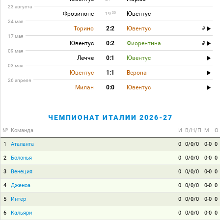
23 августа
Фрозиноне
Ювентус
30
19
24 мая
Торино
2:2
Ювентус
17 мая
Ювентус
0:2
Фиорентина
09 мая
Лечче
0:1
Ювентус
03 мая
Ювентус
1:1
Верона
26 апреля
Милан
0:0
Ювентус
ЧЕМПИОНАТ ИТАЛИИ 2026-27
№
Команда
И
В/Н/П
М
О
1
Аталанта
0
0/0/0
0-0
0
2
Болонья
0
0/0/0
0-0
0
3
Венеция
0
0/0/0
0-0
0
4
Дженоа
0
0/0/0
0-0
0
5
Интер
0
0/0/0
0-0
0
6
Кальяри
0
0/0/0
0-0
0