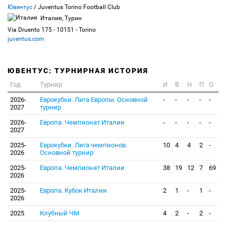
Ювентус
/ Juventus Torino Football Club
Италия, Турин
Via Druento 175 - 10151 - Torino
juventus.com
ЮВЕНТУС: ТУРНИРНАЯ ИСТОРИЯ
Год
Турнир
И
В
Н
П
О
2026-
Еврокубки. Лига Европы. Основной
-
-
-
-
-
2027
турнир
2026-
Европа. Чемпионат Италии
-
-
-
-
-
2027
2025-
Еврокубки. Лига чемпионов.
10
4
4
2
-
2026
Основной турнир
2025-
Европа. Чемпионат Италии
38
19
12
7
69
2026
2025-
Европа. Кубок Италии
2
1
-
1
-
2026
2025
Клубный ЧМ
4
2
-
2
-