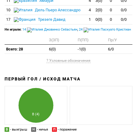
11
Амаури
4
3(0)
0
0/0
10
Дель Пьеро Алессандро
4
2(0)
0
0/0
17
Трезеге Давид
1
0(0)
0
0/0
Не играли:
14
Джовинко Себастьян
,
24
Паскуато Кристиан
З(ЗП)
П(ПП)
Пр/У
Всего: 28
6(0)
-1(0)
6/0
? Условные обозначения
ПЕРВЫЙ ГОЛ / ИСХОД МАТЧА
З
П
В (4)
В
- выигрыш
Н
- ничья
П
- поражение