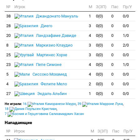
№
Игрок
M
З(ЗП)
Пас
Пр/У
38
Джандонато Мануэль
1
0(0)
0
0/0
28
Диего
3
0(0)
0
0/0
20
Ландзафаме Давиде
4
0(0)
0
1/0
8
Маркизио Клаудио
3
0(0)
0
2/0
25
Мартинес Хорхе
3
0(0)
0
0/0
23
Пепе Симоне
4
0(0)
0
1/0
5
Сиссоко Мохамед
4
0(0)
0
0/0
4
Фелипе Мело
2
0(0)
0
0/0
27
Экдаль Альбин
1
0(0)
0
0/0
Не играли:
16
Каморанези Мауро
,
39
Марроне Лука
,
18
Поульсен Кристиан
,
7
Салихамиджич Хасан
Нападающие
№
Игрок
M
З(ЗП)
Пас
Пр/У