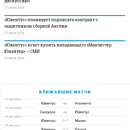
дискуссию»
27 июля 2026
«Ювентус» планирует подписать контракт с
защитником сборной Англии
27 июля 2026
«Ювентус» хочет купить нападающего «Манчестер
Юнайтед» — СМИ
22 июля 2026
БЛИЖАЙШИЕ МАТЧИ
20 сентября
Ювентус
-:-
Аталанта
13 сентября
Сассуоло
-:-
Ювентус
06 сентября
Ювентус
Милан
45
21
29 августа
Ювентус
Парма
45
21