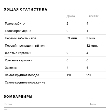
ОБЩАЯ СТАТИСТИКА
Дома
В гостях
Голов забито
2
4
Голов пропущено
0
1
Первый забитый гол
53 мин.
3 мин.
Первый пропущенный гол
82 мин.
Желтые карточки
2
4
Красные карточки
0
0
Замены
4
6
Самая крупная победа
1:0
2:0
Самое крупное поражение
БОМБАРДИРЫ
Игрок
Голы