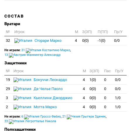
СОСТАВ
Вратари
№
Игрок
M
З(ЗП)
П(ПП)
Пр/У
32
Сторари Марко
4
0(0)
-1(0)
0/0
Не играли:
31
Костантино Марко
,
13
Маннингер Александр
Защитники
№
Игрок
M
З(ЗП)
Пас
Пр/У
19
Бонуччи Леонардо
4
1(0)
0
0/0
29
Де Челье Паоло
4
0(0)
0
0/0
3
Кьеллини Джорджио
4
0(0)
0
1/0
2
Мотта Марко
4
0(0)
0
1/0
Не играли:
6
Гроссо Фабио
,
21
Грыгера Зденек
,
33
Легротталье Никола
Полузащитники