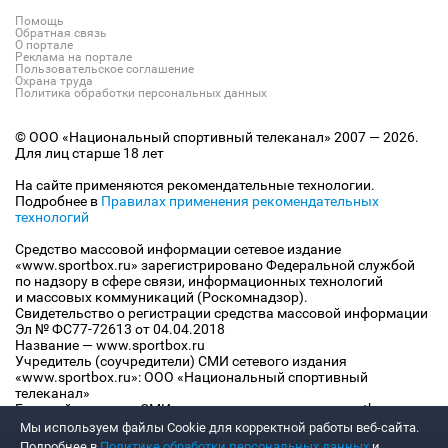
Помощь
Обратная связь
О портале
Реклама на портале
Пользовательское соглашение
Охрана труда
Политика обработки персональных данных
© ООО «Национальный спортивный телеканал» 2007 — 2026.
Для лиц старше 18 лет
На сайте применяются рекомендательные технологии.
Подробнее в
Правилах применения рекомендательных
технологий
Средство массовой информации сетевое издание
«www.sportbox.ru» зарегистрировано Федеральной службой
по надзору в сфере связи, информационных технологий
и массовых коммуникаций (Роскомнадзор).
Свидетельство о регистрации средства массовой информации
Эл № ФС77-72613 от 04.04.2018
Название — www.sportbox.ru
Учредитель (соучредители) СМИ сетевого издания
«www.sportbox.ru»: ООО «Национальный спортивный
телеканал»
Главный редактор СМИ сетевого издания «www.sportbox.ru»:
Конов В.А.
Мы используем файлы Сookie для корректной работы веб-сайта.
Номер телефона редакции СМИ сетевого издания
Подробнее в
Политике обработки персональных данных
и