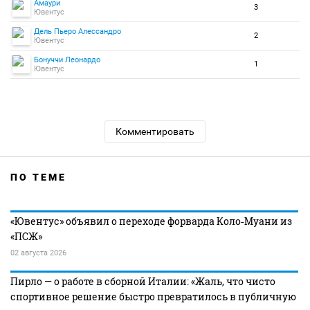
Амаури
3
Ювентус
Дель Пьеро Алессандро
2
Ювентус
Бонуччи Леонардо
1
Ювентус
Комментировать
ПО ТЕМЕ
«Ювентус» объявил о переходе форварда Коло‑Муани из
«ПСЖ»
02 августа 2026
Пирло — о работе в сборной Италии: «Жаль, что чисто
спортивное решение быстро превратилось в публичную