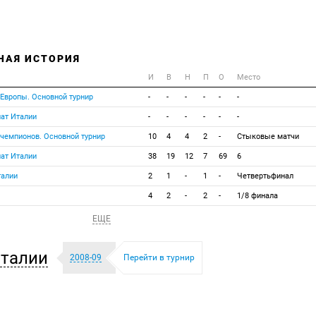
НАЯ ИСТОРИЯ
И
В
Н
П
О
Место
 Европы. Основной турнир
-
-
-
-
-
-
ат Италии
-
-
-
-
-
-
 чемпионов. Основной турнир
10
4
4
2
-
Стыковые матчи
ат Италии
38
19
12
7
69
6
талии
2
1
-
1
-
Четвертьфинал
4
2
-
2
-
1/8 финала
ЕЩЕ
талии
2008-09
Перейти в турнир