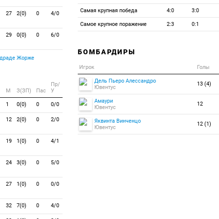
Самая крупная победа
4:0
3:0
27
2(0)
0
4/0
Самое крупное поражение
2:3
0:1
29
0(0)
0
6/0
БОМБАРДИРЫ
драде Жорже
Игрок
Голы
Дель Пьеро Алессандро
13 (4)
Пр/
Ювентус
M
З(ЗП)
Пас
У
Амаури
12
1
0(0)
0
0/0
Ювентус
12
2(0)
0
2/0
Яквинта Винченцо
12 (1)
Ювентус
19
1(0)
0
4/1
24
3(0)
0
5/0
27
1(0)
0
0/0
32
7(0)
0
4/0