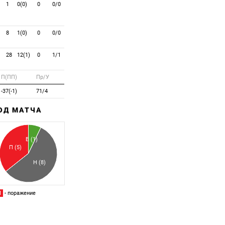
1
0(0)
0
0/0
8
1(0)
0
0/0
28
12(1)
0
1/1
П(ПП)
Пр/У
-37(-1)
71/4
ХОД МАТЧА
Забитый
Пропущенный
В (1)
П (5)
Н (8)
П
- поражение