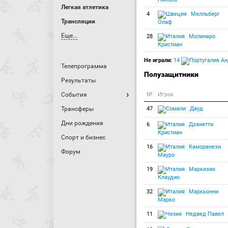
Легкая атлетика
4
Мелльберг
Трансляции
Олаф
Еще...
28
Молинаро
Кристиан
Не играли:
14
Ан
Телепрограмма
Полузащитники
Результаты
События
№
Игрок
Трансферы
47
Дауд
Дни рождения
6
Дзанетти
Кристиан
Спорт и бизнес
16
Каморанези
Форум
Мауро
19
Маркизио
Клаудио
32
Маркьонни
Марко
11
Недвед Павел