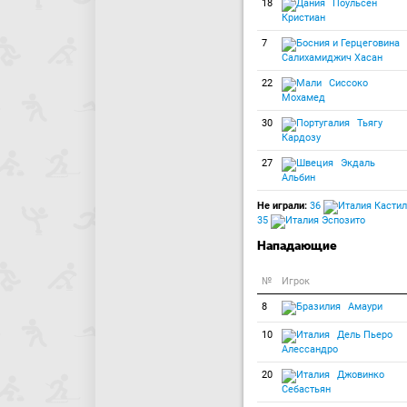
18
Поульсен
Кристиан
7
Салихамиджич Хасан
22
Сиссоко
Мохамед
30
Тьягу
Кардозу
27
Экдаль
Альбин
Не играли:
36
Кастил
35
Эспозито
Нападающие
№
Игрок
8
Амаури
10
Дель Пьеро
Алессандро
20
Джовинко
Себастьян