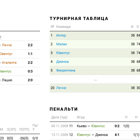
ТУРНИРНАЯ ТАБЛИЦА
№
Команда
И
О
1
Интер
38
8
е
2
Милан
38
7
—
Лечче
2:2
3
Ювентус
38
7
Ювентус
1:1
4
Дженоа
38
6
—
Аталанта
2:2
5
Фиорентина
38
6
вентус
0:3
...
—
Лацио
2:0
20
Лечче
38
3
ПЕНАЛЬТИ
Дата (тур)
Игра
П
Н
Пр/
09.11.2008
11
Кьево
—
Ювентус
0:2
1(0)
M
З(ЗП)
П(ПП)
У
13.11.2008
12
Ювентус
—
Дженоа
4:1
1(1)
23
0(0)
-26(0)
0/0