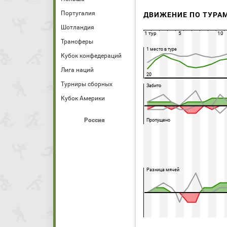
Португалия
ДВИЖЕНИЕ ПО ТУРА
Шотландия
1 тур
5
10
Трансферы
1 место в туре
Кубок конфедераций
Лига наций
20
Турниры сборных
Забито
Кубок Америки
Россия
Пропущено
Разница мячей