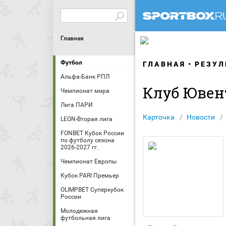
Главная
Футбол
ГЛАВНАЯ
РЕЗУЛ
Альфа-Банк РПЛ
Клуб Ювен
Чемпионат мира
Лига ПАРИ
Карточка
Новости
LEON-Вторая лига
FONBET Кубок России
по футболу сезона
2026-2027 гг.
Чемпионат Европы
Кубок PARI Премьер
OLIMPBET Суперкубок
России
Молодежная
футбольная лига