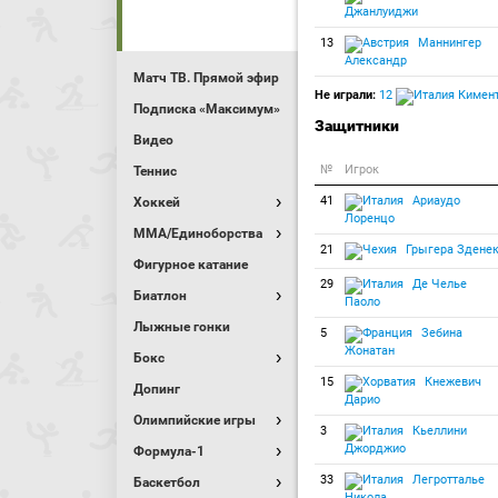
Джанлуиджи
13
Маннингер
Александр
Матч ТВ. Прямой эфир
Не играли:
12
Кимент
Подписка «Максимум»
Защитники
Видео
№
Игрок
Теннис
41
Ариаудо
Хоккей
Лоренцо
MMA/Единоборства
21
Грыгера Здене
Фигурное катание
29
Де Челье
Биатлон
Паоло
Лыжные гонки
5
Зебина
Жонатан
Бокс
15
Кнежевич
Допинг
Дарио
Олимпийские игры
3
Кьеллини
Джорджио
Формула-1
33
Легротталье
Баскетбол
Никола