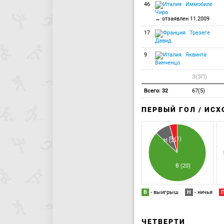
46
Иммобиле
Чиро
↔ отзаявлен 11.2009
17
Трезеге
Давид
9
Яквинта
Винченцо
З(ЗП)
Всего: 32
67(5)
ПЕРВЫЙ ГОЛ / ИС
П (1)
Н (2)
В (20)
В
- выигрыш
Н
- ничья
ЧЕТВЕРТИ