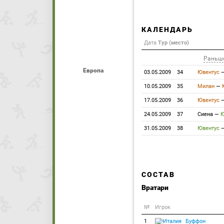
КАЛЕНДАРЬ
Дата
Тур (место)
Раньш
Европа
03.05.2009
34
Ювентус
10.05.2009
35
Милан
—
17.05.2009
36
Ювентус
24.05.2009
37
Сиена
—
Ю
31.05.2009
38
Ювентус
СОСТАВ
Вратари
№
Игрок
1
Буффон