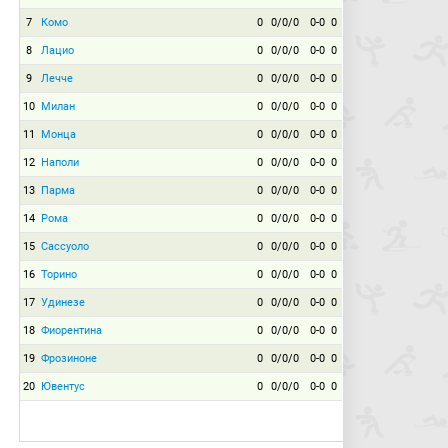
7
Комо
0
0/0/0
0-0
0
8
Лацио
0
0/0/0
0-0
0
9
Лечче
0
0/0/0
0-0
0
10
Милан
0
0/0/0
0-0
0
11
Монца
0
0/0/0
0-0
0
12
Наполи
0
0/0/0
0-0
0
13
Парма
0
0/0/0
0-0
0
14
Рома
0
0/0/0
0-0
0
15
Сассуоло
0
0/0/0
0-0
0
16
Торино
0
0/0/0
0-0
0
17
Удинезе
0
0/0/0
0-0
0
18
Фиорентина
0
0/0/0
0-0
0
19
Фрозиноне
0
0/0/0
0-0
0
20
Ювентус
0
0/0/0
0-0
0