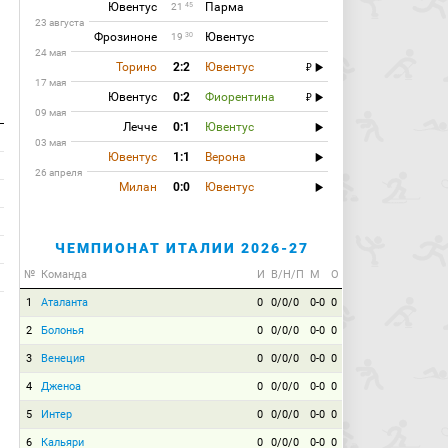
Ювентус
Парма
45
21
23 августа
Фрозиноне
Ювентус
30
19
24 мая
Торино
2:2
Ювентус
17 мая
Ювентус
0:2
Фиорентина
09 мая
Лечче
0:1
Ювентус
03 мая
Ювентус
1:1
Верона
26 апреля
Милан
0:0
Ювентус
ЧЕМПИОНАТ ИТАЛИИ 2026-27
№
Команда
И
В/Н/П
М
О
1
Аталанта
0
0/0/0
0-0
0
2
Болонья
0
0/0/0
0-0
0
3
Венеция
0
0/0/0
0-0
0
4
Дженоа
0
0/0/0
0-0
0
5
Интер
0
0/0/0
0-0
0
6
Кальяри
0
0/0/0
0-0
0