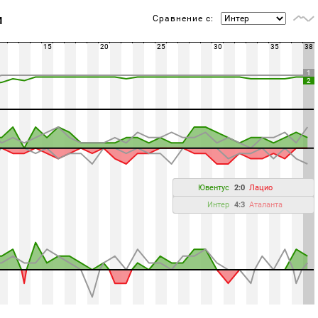
Сравнение с:
М
15
20
25
30
35
38
1
2
Ювентус
2:0
Лацио
Интер
4:3
Аталанта