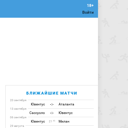
Войти
БЛИЖАЙШИЕ МАТЧИ
20 сентября
Ювентус
-:-
Аталанта
13 сентября
Сассуоло
-:-
Ювентус
06 сентября
Ювентус
Милан
45
21
29 августа