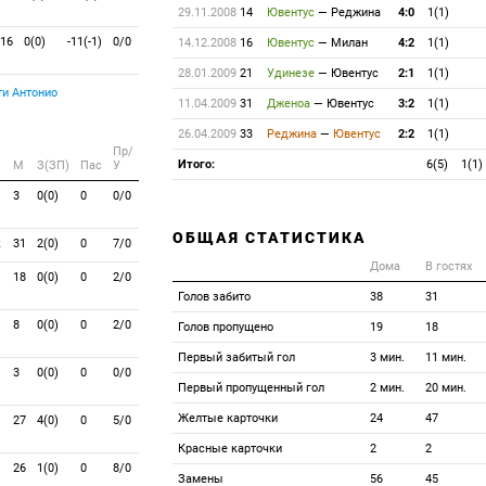
29.11.2008
14
Ювентус
—
Реджина
4:0
1(1)
16
0(0)
-11(-1)
0/0
14.12.2008
16
Ювентус
—
Милан
4:2
1(1)
28.01.2009
21
Удинезе
—
Ювентус
2:1
1(1)
и Антонио
11.04.2009
31
Дженоа
—
Ювентус
3:2
1(1)
26.04.2009
33
Реджина
—
Ювентус
2:2
1(1)
Пр/
Итого:
6(5)
1(1)
M
З(ЗП)
Пас
У
3
0(0)
0
0/0
ОБЩАЯ СТАТИСТИКА
к
31
2(0)
0
7/0
Дома
В гостях
18
0(0)
0
2/0
Голов забито
38
31
8
0(0)
0
2/0
Голов пропущено
19
18
Первый забитый гол
3 мин.
11 мин.
3
0(0)
0
0/0
Первый пропущенный гол
2 мин.
20 мин.
Желтые карточки
24
47
27
4(0)
0
5/0
Красные карточки
2
2
26
1(0)
0
8/0
Замены
56
45