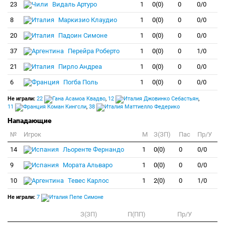
23
Видаль Артуро
1
0(0)
0
0/0
8
Маркизио Клаудио
1
0(0)
0
0/0
20
Падоин Симоне
1
0(0)
0
0/0
37
Перейра Роберто
1
0(0)
0
1/0
21
Пирло Андреа
1
0(0)
0
0/0
6
Погба Поль
1
0(0)
0
0/0
Не играли:
22
Асамоа Квадво
,
12
Джовинко Себастьян
,
11
Коман Кингсли
,
38
Маттиелло Федерико
Нападающие
№
Игрок
M
З(ЗП)
Пас
Пр/У
14
Льоренте Фернандо
1
0(0)
0
0/0
9
Мората Альваро
1
0(0)
0
0/0
10
Тевес Карлос
1
2(0)
0
1/0
Не играли:
7
Пепе Симоне
З(ЗП)
П(ПП)
Пр/У