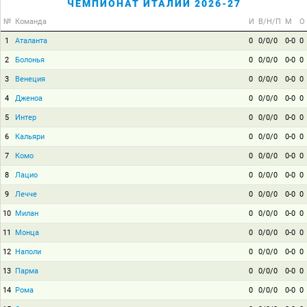
ЧЕМПИОНАТ ИТАЛИИ 2026-27
№
Команда
И
В/Н/П
М
О
1
Аталанта
0
0/0/0
0-0
0
2
Болонья
0
0/0/0
0-0
0
3
Венеция
0
0/0/0
0-0
0
4
Дженоа
0
0/0/0
0-0
0
5
Интер
0
0/0/0
0-0
0
6
Кальяри
0
0/0/0
0-0
0
7
Комо
0
0/0/0
0-0
0
8
Лацио
0
0/0/0
0-0
0
9
Лечче
0
0/0/0
0-0
0
10
Милан
0
0/0/0
0-0
0
11
Монца
0
0/0/0
0-0
0
12
Наполи
0
0/0/0
0-0
0
13
Парма
0
0/0/0
0-0
0
14
Рома
0
0/0/0
0-0
0