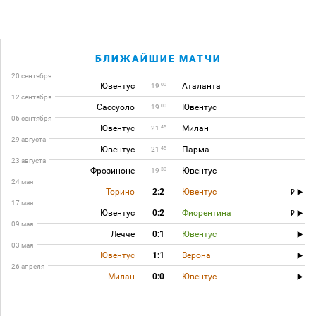
БЛИЖАЙШИЕ МАТЧИ
20 сентября
Ювентус
Аталанта
00
19
12 сентября
Сассуоло
Ювентус
00
19
06 сентября
Ювентус
Милан
45
21
29 августа
Ювентус
Парма
45
21
23 августа
Фрозиноне
Ювентус
30
19
24 мая
Торино
2:2
Ювентус
17 мая
Ювентус
0:2
Фиорентина
09 мая
Лечче
0:1
Ювентус
03 мая
Ювентус
1:1
Верона
26 апреля
Милан
0:0
Ювентус