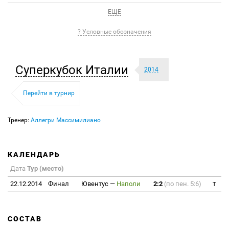
ЕЩЕ
? Условные обозначения
Суперкубок Италии
2014
Перейти в турнир
Тренер:
Аллегри Массимилиано
КАЛЕНДАРЬ
Дата
Тур (место)
22.12.2014
Финал
Ювентус
—
Наполи
2:2
(по пен. 5:6)
T
СОСТАВ