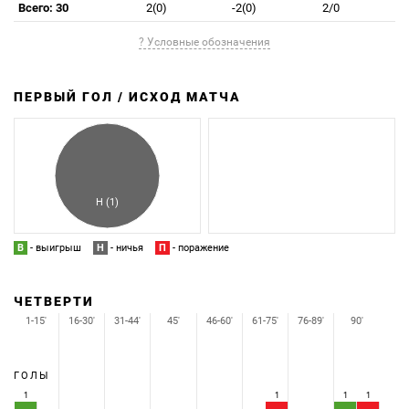
Всего: 30
2(0)
-2(0)
2/0
? Условные обозначения
ПЕРВЫЙ ГОЛ / ИСХОД МАТЧА
З
П
Н (1)
В
- выигрыш
Н
- ничья
П
- поражение
ЧЕТВЕРТИ
1-15'
16-30'
31-44'
45'
46-60'
61-75'
76-89'
90'
ГОЛЫ
1
1
1
1