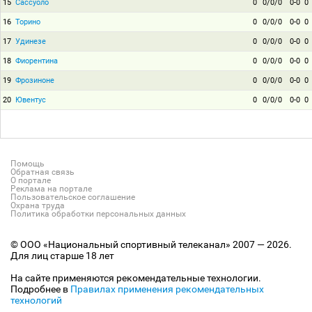
15
Сассуоло
0
0/0/0
0-0
0
16
Торино
0
0/0/0
0-0
0
17
Удинезе
0
0/0/0
0-0
0
18
Фиорентина
0
0/0/0
0-0
0
19
Фрозиноне
0
0/0/0
0-0
0
20
Ювентус
0
0/0/0
0-0
0
Помощь
Обратная связь
О портале
Реклама на портале
Пользовательское соглашение
Охрана труда
Политика обработки персональных данных
© ООО «Национальный спортивный телеканал» 2007 — 2026.
Для лиц старше 18 лет
На сайте применяются рекомендательные технологии.
Подробнее в
Правилах применения рекомендательных
технологий