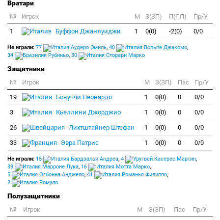
Вратари
№
Игрок
M
З(ЗП)
П(ПП)
Пр/У
1
Буффон Джанлуиджи
1
0(0)
-2(0)
0/0
Не играли:
77
Аудеро Эмиль
,
40
Вольпе Джакомо
,
34
Рубиньо
,
30
Сторари Марко
Защитники
№
Игрок
M
З(ЗП)
Пас
Пр/У
19
Бонуччи Леонардо
1
0(0)
0
0/0
3
Кьеллини Джорджио
1
0(0)
0
0/0
26
Лихтштайнер Штефан
1
0(0)
0
0/0
33
Эвра Патрис
1
0(0)
0
0/0
Не играли:
15
Бардзальи Андреа
,
4
Касерес Мартин
,
39
Марроне Лука
,
16
Мотта Марко
,
5
Огбонна Анджело
,
41
Романья Филиппо
,
2
Ромуло
Полузащитники
№
Игрок
M
З(ЗП)
Пас
Пр/У