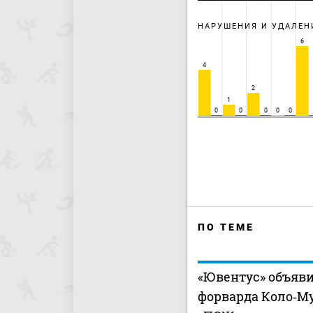
НАРУШЕНИЯ И УДАЛЕН
6
4
2
1
0
0
0
0
0
ПО ТЕМЕ
«Ювентус» объяви
форварда Коло‑М