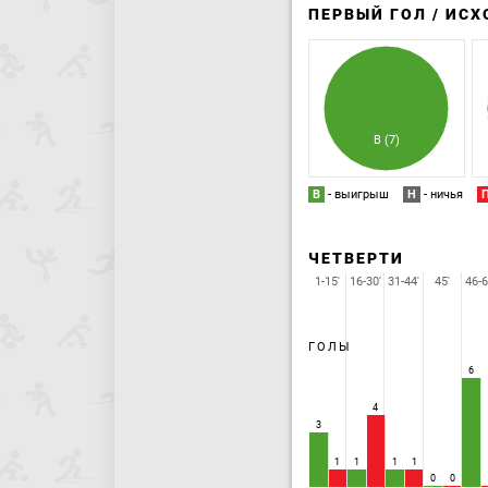
ПЕРВЫЙ ГОЛ / ИС
В (7)
В
- выигрыш
Н
- ничья
ЧЕТВЕРТИ
1-15'
16-30'
31-44'
45'
46-6
ГОЛЫ
6
4
3
1
1
1
1
0
0