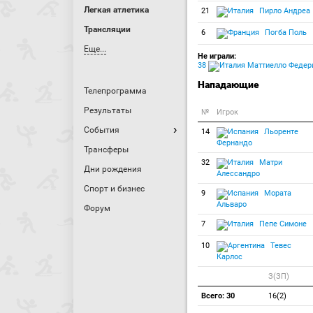
Легкая атлетика
21
Пирло Андреа
Трансляции
6
Погба Поль
Еще...
Не играли:
38
Маттиелло Федери
Нападающие
Телепрограмма
Результаты
№
Игрок
События
14
Льоренте
Фернандо
Трансферы
32
Матри
Дни рождения
Алессандро
Спорт и бизнес
9
Мората
Альваро
Форум
7
Пепе Симоне
10
Тевес
Карлос
З(ЗП)
Всего: 30
16(2)