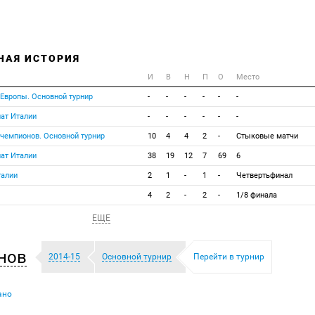
НАЯ ИСТОРИЯ
И
В
Н
П
О
Место
 Европы. Основной турнир
-
-
-
-
-
-
ат Италии
-
-
-
-
-
-
 чемпионов. Основной турнир
10
4
4
2
-
Стыковые матчи
ат Италии
38
19
12
7
69
6
талии
2
1
-
1
-
Четвертьфинал
4
2
-
2
-
1/8 финала
ЕЩЕ
нов
2014-15
Основной турнир
Перейти в турнир
ано