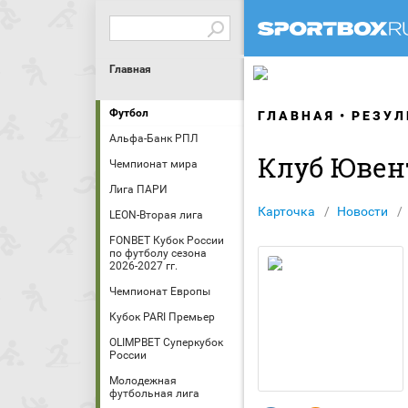
Главная
Футбол
ГЛАВНАЯ
РЕЗУЛ
Альфа-Банк РПЛ
Клуб Ювен
Чемпионат мира
Лига ПАРИ
Карточка
Новости
LEON-Вторая лига
FONBET Кубок России
по футболу сезона
2026-2027 гг.
Чемпионат Европы
Кубок PARI Премьер
OLIMPBET Суперкубок
России
Молодежная
футбольная лига