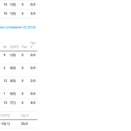
10
1(0)
0
0/0
10
1(0)
0
3/0
ко (отзаявлен 02.2015)
Пр/
M
З(ЗП)
Пас
У
9
1(0)
0
0/0
2
0(0)
0
0/0
12
5(0)
0
2/0
1
0(0)
0
0/0
13
7(1)
0
4/0
П(ПП)
Пр/У
-10(-1)
25/0