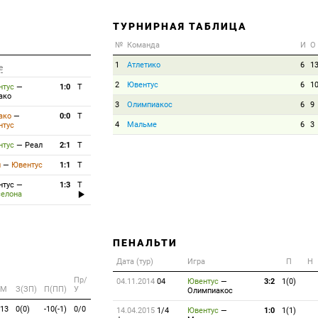
ТУРНИРНАЯ ТАБЛИЦА
№
Команда
И
О
1
Атлетико
6
1
е
2
Ювентус
6
1
нтус
—
1:0
T
ако
3
Олимпиакос
6
9
ако
—
0:0
T
4
Мальме
6
3
нтус
нтус
—
Реал
2:1
T
л
—
Ювентус
1:1
T
нтус
—
1:3
T
селона
ПЕНАЛЬТИ
Дата (тур)
Игра
П
Н
Пр/
04.11.2014
04
Ювентус
—
3:2
1(0)
M
З(ЗП)
П(ПП)
У
Олимпиакос
13
0(0)
-10(-1)
0/0
14.04.2015
1/4
Ювентус
—
1:0
1(1)