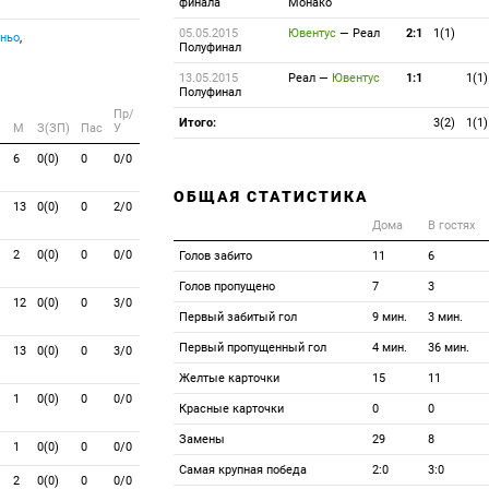
финала
Монако
05.05.2015
Ювентус
—
Реал
2:1
1(1)
ньо
,
Полуфинал
13.05.2015
Реал
—
Ювентус
1:1
1(1)
Полуфинал
Пр/
Итого:
3(2)
1(1)
M
З(ЗП)
Пас
У
6
0(0)
0
0/0
ОБЩАЯ СТАТИСТИКА
13
0(0)
0
2/0
Дома
В гостях
2
0(0)
0
0/0
Голов забито
11
6
Голов пропущено
7
3
12
0(0)
0
3/0
Первый забитый гол
9 мин.
3 мин.
Первый пропущенный гол
4 мин.
36 мин.
13
0(0)
0
3/0
Желтые карточки
15
11
1
0(0)
0
0/0
Красные карточки
0
0
Замены
29
8
1
0(0)
0
0/0
Самая крупная победа
2:0
3:0
2
0(0)
0
0/0