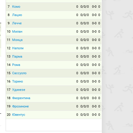
7
Комо
0
0/0/0
0-0
0
8
Лацио
0
0/0/0
0-0
0
9
Лечче
0
0/0/0
0-0
0
3
10
Милан
0
0/0/0
0-0
0
0
11
Монца
0
0/0/0
0-0
0
12
Наполи
0
0/0/0
0-0
0
13
Парма
0
0/0/0
0-0
0
14
Рома
0
0/0/0
0-0
0
15
Сассуоло
0
0/0/0
0-0
0
16
Торино
0
0/0/0
0-0
0
17
Удинезе
0
0/0/0
0-0
0
18
Фиорентина
0
0/0/0
0-0
0
19
Фрозиноне
0
0/0/0
0-0
0
20
Ювентус
0
0/0/0
0-0
0