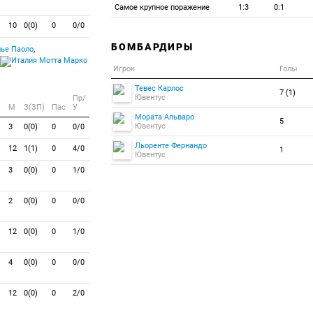
Самое крупное поражение
1:3
0:1
10
0(0)
0
0/0
БОМБАРДИРЫ
ье Паоло
,
Мотта Марко
Игрок
Голы
Тевес Карлос
7 (1)
Ювентус
Пр/
M
З(ЗП)
Пас
У
Мората Альваро
5
Ювентус
3
0(0)
0
0/0
Льоренте Фернандо
12
1(1)
0
4/0
1
Ювентус
3
0(0)
0
1/0
2
0(0)
0
0/0
12
0(0)
0
1/0
4
0(0)
0
0/0
12
0(0)
0
2/0