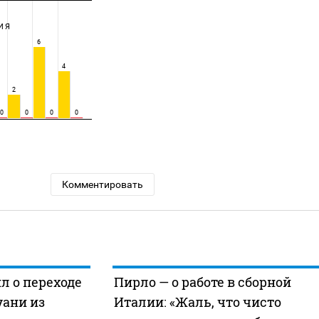
ИЯ
6
4
2
0
0
0
0
Комментировать
л о переходе
Пирло — о работе в сборной
уани из
Италии: «Жаль, что чисто