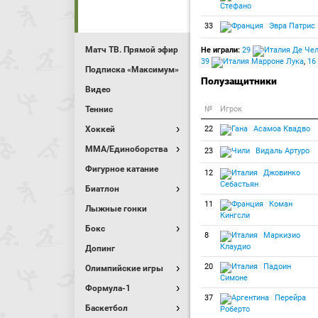
Стефано
33
Эвра Патрис
Матч ТВ. Прямой эфир
Не играли:
29
Де Чел
39
Марроне Лука
,
16
Подписка «Максимум»
Полузащитники
Видео
Теннис
№
Игрок
Хоккей
22
Асамоа Квадво
MMA/Единоборства
23
Видаль Артуро
Фигурное катание
12
Джовинко
Себастьян
Биатлон
11
Коман
Лыжные гонки
Кингсли
Бокс
8
Маркизио
Клаудио
Допинг
20
Падоин
Олимпийские игры
Симоне
Формула-1
37
Перейра
Баскетбол
Роберто