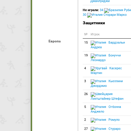
Джанлуиджи
Не играли:
34
Руби
30
Сторари Марко
Защитники
№
Игрок
Европа
15
Бардзальи
Андреа
19
Бонуччи
Леонардо
4
Касерес
Мартин
3
Кьеллини
Джорджио
26
Лихтштайнер Штефан
5
Огбонна
Анджело
2
Ромуло
27
Стураро