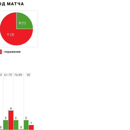
ХОД МАТЧА
Забитый
Пропущенный
В (1)
П (3)
П
- поражение
0'
61-75'
76-89'
90'
4
2
2
2
1
0
0