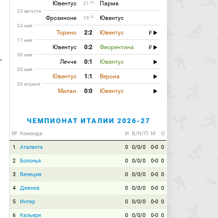
Ювентус
Парма
45
21
23 августа
Фрозиноне
Ювентус
30
19
24 мая
Торино
2:2
Ювентус
17 мая
Ювентус
0:2
Фиорентина
09 мая
Лечче
0:1
Ювентус
03 мая
Ювентус
1:1
Верона
26 апреля
Милан
0:0
Ювентус
ЧЕМПИОНАТ ИТАЛИИ 2026-27
№
Команда
И
В/Н/П
М
О
1
Аталанта
0
0/0/0
0-0
0
2
Болонья
0
0/0/0
0-0
0
3
Венеция
0
0/0/0
0-0
0
4
Дженоа
0
0/0/0
0-0
0
5
Интер
0
0/0/0
0-0
0
6
Кальяри
0
0/0/0
0-0
0