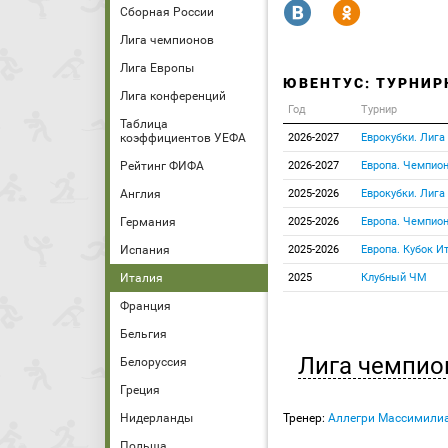
R
Y
Сборная России
Лига чемпионов
Лига Европы
ЮВЕНТУС: ТУРНИР
Лига конференций
Год
Турнир
Таблица
коэффициентов УЕФА
2026-2027
Еврокубки. Лига
Рейтинг ФИФА
2026-2027
Европа. Чемпион
Англия
2025-2026
Еврокубки. Лига
Германия
2025-2026
Европа. Чемпион
Испания
2025-2026
Европа. Кубок И
Италия
2025
Клубный ЧМ
Франция
Бельгия
Лига чемпио
Белоруссия
Греция
Нидерланды
Тренер:
Аллегри Массимили
Польша