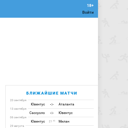
Войти
БЛИЖАЙШИЕ МАТЧИ
20 сентября
Ювентус
-:-
Аталанта
13 сентября
Сассуоло
-:-
Ювентус
06 сентября
Ювентус
Милан
45
21
29 августа