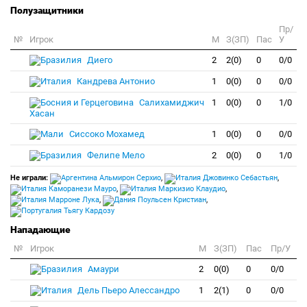
Полузащитники
Пр/
№
Игрок
M
З(ЗП)
Пас
У
Диего
2
2(0)
0
0/0
Кандрева Антонио
1
0(0)
0
0/0
Салихамиджич
1
0(0)
0
1/0
Хасан
Сиссоко Мохамед
1
0(0)
0
0/0
Фелипе Мело
2
0(0)
0
1/0
Не играли:
Альмирон Серхио
,
Джовинко Себастьян
,
Каморанези Мауро
,
Маркизио Клаудио
,
Марроне Лука
,
Поульсен Кристиан
,
Тьягу Кардозу
Нападающие
№
Игрок
M
З(ЗП)
Пас
Пр/У
Амаури
2
0(0)
0
0/0
Дель Пьеро Алессандро
1
2(1)
0
0/0