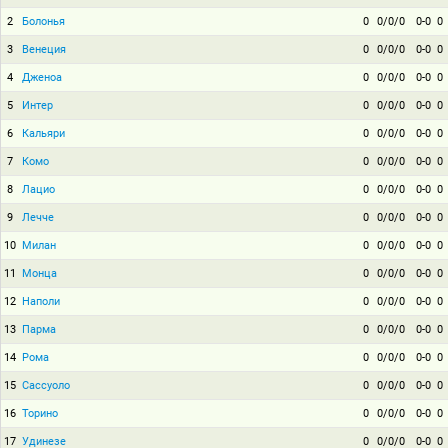
2
Болонья
0
0/0/0
0-0
0
3
Венеция
0
0/0/0
0-0
0
4
Дженоа
0
0/0/0
0-0
0
5
Интер
0
0/0/0
0-0
0
6
Кальяри
0
0/0/0
0-0
0
7
Комо
0
0/0/0
0-0
0
8
Лацио
0
0/0/0
0-0
0
9
Лечче
0
0/0/0
0-0
0
10
Милан
0
0/0/0
0-0
0
11
Монца
0
0/0/0
0-0
0
12
Наполи
0
0/0/0
0-0
0
13
Парма
0
0/0/0
0-0
0
14
Рома
0
0/0/0
0-0
0
15
Сассуоло
0
0/0/0
0-0
0
16
Торино
0
0/0/0
0-0
0
17
Удинезе
0
0/0/0
0-0
0