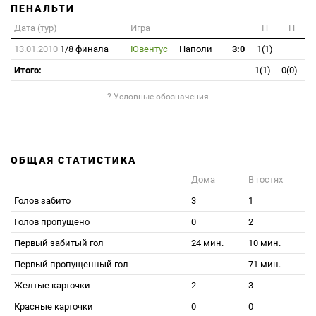
ПЕНАЛЬТИ
Дата (тур)
Игра
П
Н
13.01.2010
1/8 финала
Ювентус
—
Наполи
3:0
1(1)
Итого:
1(1)
0(0)
? Условные обозначения
ОБЩАЯ СТАТИСТИКА
Дома
В гостях
Голов забито
3
1
Голов пропущено
0
2
Первый забитый гол
24 мин.
10 мин.
Первый пропущенный гол
71 мин.
Желтые карточки
2
3
Красные карточки
0
0