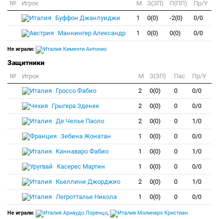
№
Игрок
M
З(ЗП)
П(ПП)
Пр/У
Буффон Джанлуиджи
1
0(0)
-2(0)
0/0
Маннингер Александр
1
0(0)
0(0)
0/0
Не играли:
Кименти Антонио
Защитники
№
Игрок
M
З(ЗП)
Пас
Пр/У
Гроссо Фабио
2
0(0)
0
0/0
Грыгера Зденек
2
0(0)
0
0/0
Де Челье Паоло
2
0(0)
0
1/0
Зебина Жонатан
1
0(0)
0
0/0
Каннаваро Фабио
1
0(0)
0
1/0
Касерес Мартин
1
0(0)
0
0/0
Кьеллини Джорджио
2
0(0)
0
1/0
Легротталье Никола
1
0(0)
0
0/0
Не играли:
Ариаудо Лоренцо
,
Молинаро Кристиан