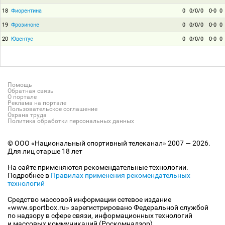
18
Фиорентина
0
0/0/0
0-0
0
19
Фрозиноне
0
0/0/0
0-0
0
20
Ювентус
0
0/0/0
0-0
0
Помощь
Обратная связь
О портале
Реклама на портале
Пользовательское соглашение
Охрана труда
Политика обработки персональных данных
© ООО «Национальный спортивный телеканал» 2007 — 2026.
Для лиц старше 18 лет
На сайте применяются рекомендательные технологии.
Подробнее в
Правилах применения рекомендательных
технологий
Средство массовой информации сетевое издание
«www.sportbox.ru» зарегистрировано Федеральной службой
по надзору в сфере связи, информационных технологий
и массовых коммуникаций (Роскомнадзор).