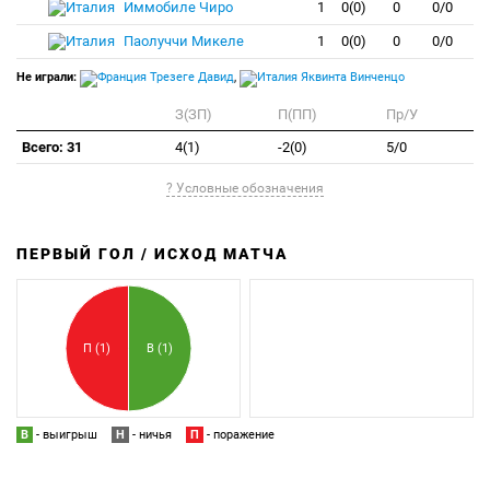
Иммобиле Чиро
1
0(0)
0
0/0
Паолуччи Микеле
1
0(0)
0
0/0
Не играли:
Трезеге Давид
,
Яквинта Винченцо
З(ЗП)
П(ПП)
Пр/У
Всего: 31
4(1)
-2(0)
5/0
? Условные обозначения
ПЕРВЫЙ ГОЛ / ИСХОД МАТЧА
З
П
П (1)
В (1)
В
- выигрыш
Н
- ничья
П
- поражение