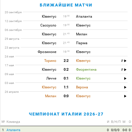
БЛИЖАЙШИЕ МАТЧИ
20 сентября
Ювентус
Аталанта
00
19
12 сентября
Сассуоло
Ювентус
00
19
06 сентября
Ювентус
Милан
45
21
29 августа
Ювентус
Парма
45
21
23 августа
Фрозиноне
Ювентус
30
19
24 мая
Торино
2:2
Ювентус
17 мая
Ювентус
0:2
Фиорентина
09 мая
Лечче
0:1
Ювентус
03 мая
Ювентус
1:1
Верона
26 апреля
Милан
0:0
Ювентус
ЧЕМПИОНАТ ИТАЛИИ 2026-27
№
Команда
И
В/Н/П
М
О
1
Аталанта
0
0/0/0
0-0
0