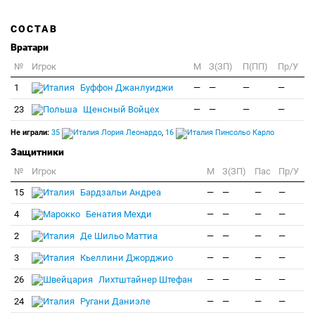
СОСТАВ
Вратари
№
Игрок
M
З(ЗП)
П(ПП)
Пр/У
1
Буффон Джанлуиджи
—
—
—
—
23
Щенсный Войцех
—
—
—
—
Не играли:
35
Лория Леонардо
,
16
Пинсольо Карло
Защитники
№
Игрок
M
З(ЗП)
Пас
Пр/У
15
Бардзальи Андреа
—
—
—
—
4
Бенатия Мехди
—
—
—
—
2
Де Шильо Маттиа
—
—
—
—
3
Кьеллини Джорджио
—
—
—
—
26
Лихтштайнер Штефан
—
—
—
—
24
Ругани Даниэле
—
—
—
—