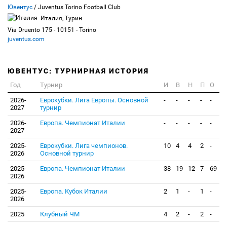
Ювентус
/ Juventus Torino Football Club
Италия, Турин
Via Druento 175 - 10151 - Torino
juventus.com
ЮВЕНТУС: ТУРНИРНАЯ ИСТОРИЯ
Год
Турнир
И
В
Н
П
О
2026-
Еврокубки. Лига Европы. Основной
-
-
-
-
-
2027
турнир
2026-
Европа. Чемпионат Италии
-
-
-
-
-
2027
2025-
Еврокубки. Лига чемпионов.
10
4
4
2
-
2026
Основной турнир
2025-
Европа. Чемпионат Италии
38
19
12
7
69
2026
2025-
Европа. Кубок Италии
2
1
-
1
-
2026
2025
Клубный ЧМ
4
2
-
2
-