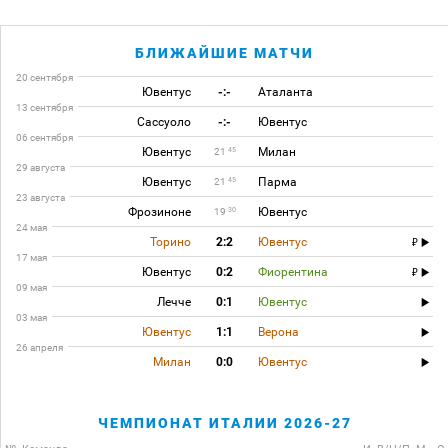
БЛИЖАЙШИЕ МАТЧИ
20 сентября
Ювентус
-:-
Аталанта
13 сентября
Сассуоло
-:-
Ювентус
06 сентября
Ювентус
Милан
45
21
29 августа
Ювентус
Парма
45
21
23 августа
Фрозиноне
Ювентус
30
19
24 мая
Торино
2:2
Ювентус
17 мая
Ювентус
0:2
Фиорентина
09 мая
Лечче
0:1
Ювентус
03 мая
Ювентус
1:1
Верона
26 апреля
Милан
0:0
Ювентус
ЧЕМПИОНАТ ИТАЛИИ 2026-27