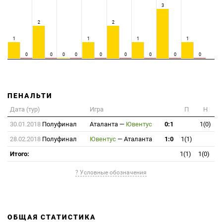
3
2
2
1
1
1
1
0
0
0
0
0
0
0
0
0
ПЕНАЛЬТИ
Дата (тур)
Игра
П
Н
30.01.2018
Полуфинал
Аталанта
—
Ювентус
0:1
1(0)
28.02.2018
Полуфинал
Ювентус
—
Аталанта
1:0
1(1)
Итого:
1(1)
1(0)
? Условные обозначения
ОБЩАЯ СТАТИСТИКА