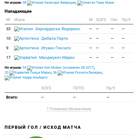
Не играли:
38
Калигара Фабрицио
,
Тиам Маме
Нападающие
№
Игрок
M
З(ЗП)
Пас
Пр/У
33
Бернардески Федерико
—
—
—
—
10
Дибала Пауло
—
—
—
—
9
Игуаин Гонсало
—
—
—
—
17
Манджукич Марио
—
—
—
—
Не играли:
34
Кин Мойзе (отзаявлен 08.2017)
,
20
Пьяца Марко
,
36
Роззети Валерио
,
Черри Альберто
З(ЗП)
П(ПП)
Пр/У
Всего:
—
—
—
? Условные обозначения
ПЕРВЫЙ ГОЛ / ИСХОД МАТЧА
З