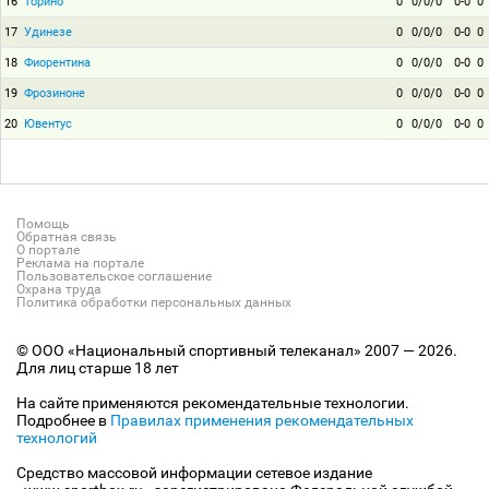
16
Торино
0
0/0/0
0-0
0
17
Удинезе
0
0/0/0
0-0
0
18
Фиорентина
0
0/0/0
0-0
0
19
Фрозиноне
0
0/0/0
0-0
0
20
Ювентус
0
0/0/0
0-0
0
Помощь
Обратная связь
О портале
Реклама на портале
Пользовательское соглашение
Охрана труда
Политика обработки персональных данных
© ООО «Национальный спортивный телеканал» 2007 — 2026.
Для лиц старше 18 лет
На сайте применяются рекомендательные технологии.
Подробнее в
Правилах применения рекомендательных
технологий
Средство массовой информации сетевое издание