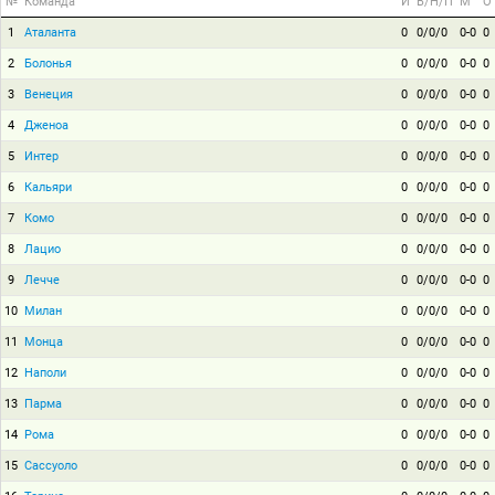
№
Команда
И
В/Н/П
М
О
1
Аталанта
0
0/0/0
0-0
0
2
Болонья
0
0/0/0
0-0
0
3
Венеция
0
0/0/0
0-0
0
4
Дженоа
0
0/0/0
0-0
0
5
Интер
0
0/0/0
0-0
0
6
Кальяри
0
0/0/0
0-0
0
7
Комо
0
0/0/0
0-0
0
8
Лацио
0
0/0/0
0-0
0
9
Лечче
0
0/0/0
0-0
0
10
Милан
0
0/0/0
0-0
0
11
Монца
0
0/0/0
0-0
0
12
Наполи
0
0/0/0
0-0
0
13
Парма
0
0/0/0
0-0
0
14
Рома
0
0/0/0
0-0
0
15
Сассуоло
0
0/0/0
0-0
0