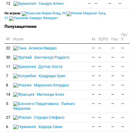
12
Сандро Алекс
—
—
—
—
Не играли:
Марин Влад
,
39
Марроне Лука
,
21
Хеведес Бенедикт
Полузащитники
Пр/
№
Игрок
M
З(ЗП)
Пас
У
22
Асамоа Квадво
—
—
—
—
30
Бентанкур Родриго
—
—
—
—
11
Дуглас Коста
—
—
—
—
7
Куадрадо Хуан
—
—
—
—
8
Маркизио Клаудио
—
—
—
—
14
Матюиди Блез
—
—
—
—
5
Пьянич
—
—
—
—
Миралем
27
Стураро Стефано
—
—
—
—
6
Хедира Сами
—
—
—
—