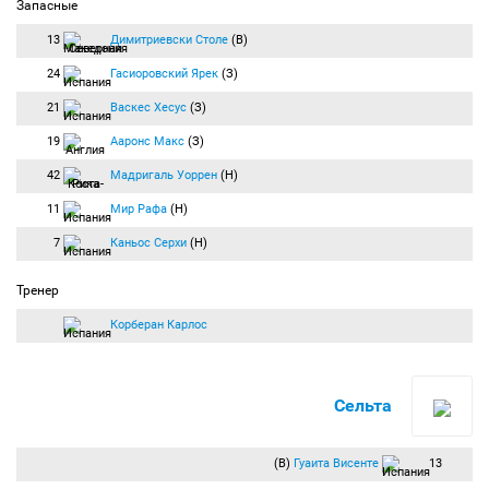
Запасные
13
Димитриевски Столе
(В)
24
Гасиоровский Ярек
(З)
21
Васкес Хесус
(З)
19
Ааронс Макс
(З)
42
Мадригаль Уоррен
(Н)
11
Мир Рафа
(Н)
7
Каньос Серхи
(Н)
Тренер
Корберан Карлос
Сельта
(В)
Гуаита Висенте
13