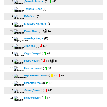
4
Дьяхаби Муктар
(З)
81′
15
Таррега Сесар
(З)
14
Гайя Хосе
(З)
3
Москера Кристиан
(З)
22
Риоха Луис
(П)
44′
10
Алмейда Андре
(П)
9
Дуро Уго
(П)
66′
12
Садик Умар
(Н)
66′
8
Герра Хави
(П)
80′
68′
18
Пепелу Вайя
(П)
80′
5
Барренечеа Энцо
(П)
67′
87′
6
Гильямон Уго
(З)
87′
16
Лопес Диего
(Н)
87′
23
Перес Фран
(П)
87′