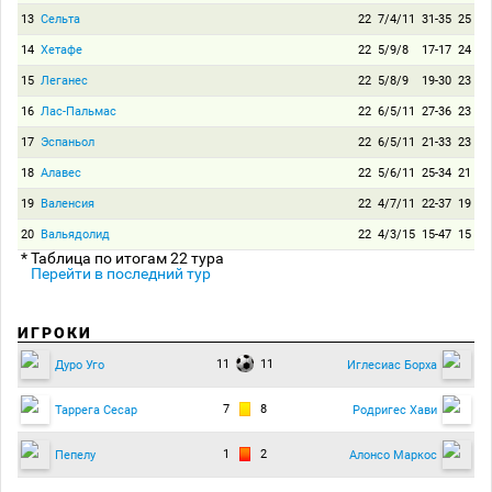
13
Сельта
22
7/4/11
31-35
25
14
Хетафе
22
5/9/8
17-17
24
15
Леганес
22
5/8/9
19-30
23
16
Лас-Пальмас
22
6/5/11
27-36
23
17
Эспаньол
22
6/5/11
21-33
23
18
Алавес
22
5/6/11
25-34
21
19
Валенсия
22
4/7/11
22-37
19
20
Вальядолид
22
4/3/15
15-47
15
* Таблица по итогам 22 тура
Перейти в последний тур
ИГРОКИ
11
11
Дуро Уго
Иглесиас Борха
7
8
Таррега Сесар
Родригес Хави
1
2
Пепелу
Алонсо Маркос