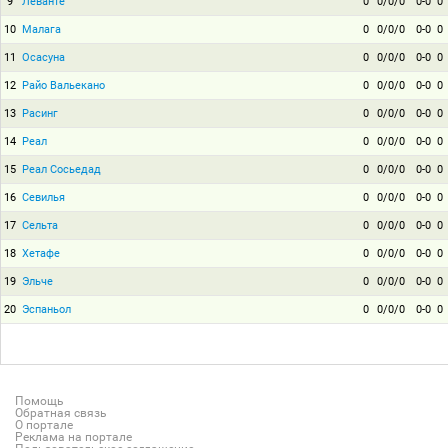
9
Леванте
0
0/0/0
0-0
0
10
Малага
0
0/0/0
0-0
0
11
Осасуна
0
0/0/0
0-0
0
12
Райо Вальекано
0
0/0/0
0-0
0
13
Расинг
0
0/0/0
0-0
0
14
Реал
0
0/0/0
0-0
0
15
Реал Сосьедад
0
0/0/0
0-0
0
16
Севилья
0
0/0/0
0-0
0
17
Сельта
0
0/0/0
0-0
0
18
Хетафе
0
0/0/0
0-0
0
19
Эльче
0
0/0/0
0-0
0
20
Эспаньол
0
0/0/0
0-0
0
Помощь
Обратная связь
О портале
Реклама на портале