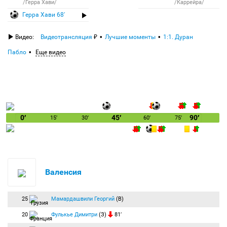
/Герра Хави/
/Каррейра/
Герра Хави 68′
Видео:
Видеотрансляция
Лучшие моменты
1:1. Дуран
Пабло
Еще видео
0′
45′
90′
15′
30′
60′
75′
Валенсия
25
Мамардашвили Георгий
(В)
20
Фулькье Димитри
(З)
81′