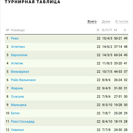
ТУРНИРНАЯ ТАБЛИЦА
Всего
Дома
В гостях
№
Команда
И
В/Н/П
М
О
1
Реал
22
15/4/3
50-21
49
2
Атлетико
22
14/6/2
37-14
48
3
Барселона
22
14/3/5
60-24
45
4
Атлетик
22
11/8/3
33-20
41
5
Вильярреал
22
10/7/5
44-33
37
6
Райо Вальекано
22
8/8/6
26-24
32
7
Жирона
22
9/4/9
31-30
31
8
Осасуна
22
7/9/6
27-31
30
9
Мальорка
22
9/3/10
19-28
30
10
Бетис
22
7/8/7
25-28
29
11
Реал Сосьедад
22
8/4/10
18-19
28
12
Севилья
22
7/7/8
24-30
28