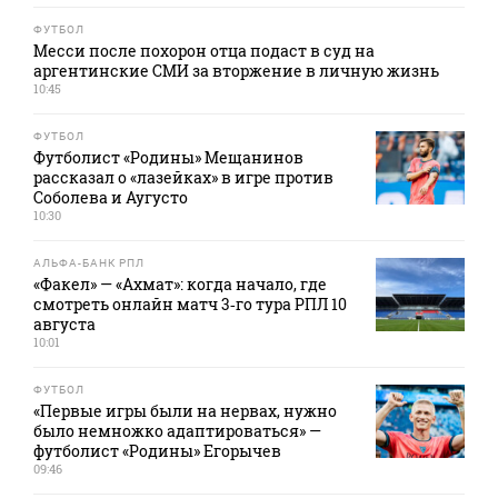
ФУТБОЛ
Месси после похорон отца подаст в суд на
аргентинские СМИ за вторжение в личную жизнь
10:45
ФУТБОЛ
Футболист «Родины» Мещанинов
рассказал о «лазейках» в игре против
Соболева и Аугусто
10:30
АЛЬФА-БАНК РПЛ
«Факел» — «Ахмат»: когда начало, где
смотреть онлайн матч 3‑го тура РПЛ 10
августа
10:01
ФУТБОЛ
«Первые игры были на нервах, нужно
было немножко адаптироваться» —
футболист «Родины» Егорычев
09:46