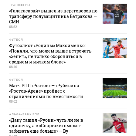
ТРАНСФЕРЫ
«Галатасарай» вышел из переговоров по
трансферу полузащитника Батракова —
СМИ
08:52
ФУТБОЛ
Футболист «Родины» Максименко:
«Поняли, что можем выше встречать
«Зенит», не только обороняться в
среднем и низком блоке»
08:46
ФУТБОЛ
Матч РПЛ «Ростов» — «Рубин» на
«Ростов‑Арене» пройдет с
ограничениями по вместимости
08:02
АЛЬФА-БАНК РПЛ
«Даку тащил «Рубин» чуть ли не в
одиночку, а в «Спартаке» сможет
забивать еще больше» — Ву
07:48