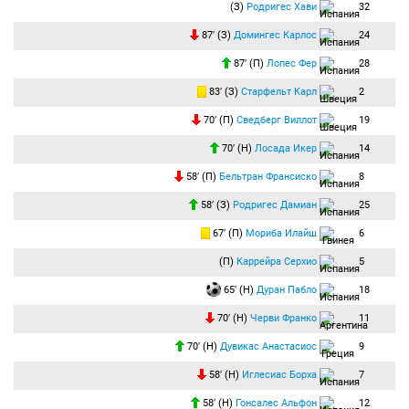
(З)
Родригес Хави
32
87′ (З)
Домингес Карлос
24
87′ (П)
Лопес Фер
28
83′ (З)
Старфельт Карл
2
70′ (П)
Сведберг Виллот
19
70′ (Н)
Лосада Икер
14
58′ (П)
Бельтран Франсиско
8
58′ (З)
Родригес Дамиан
25
67′ (П)
Мориба Илайш
6
(П)
Каррейра Серхио
5
65′ (Н)
Дуран Пабло
18
70′ (Н)
Черви Франко
11
70′ (Н)
Дувикас Анастасиос
9
58′ (Н)
Иглесиас Борха
7
58′ (Н)
Гонсалес Альфон
12