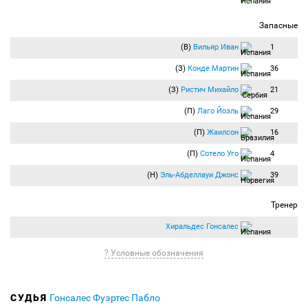
Запасные
(В)
Вильяр Иван
1
(З)
Конде Мартин
36
(З)
Ристич Михайло
21
(П)
Лаго Йоэль
29
(П)
Жаилсон
16
(П)
Сотело Уго
4
(Н)
Эль-Абделлауи Джонс
39
Тренер
Хиральдес Гонсалес
? Условные обозначения
СУДЬЯ
Гонсалес Фуэртес Пабло