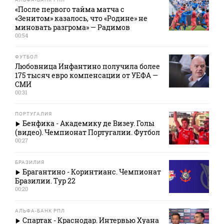
«После первого тайма матча с
«Зенитом» казалось, что «Родине» не
миновать разгрома» — Радимов
00:54
ФУТБОЛ
Любовница Инфантино получила более
175 тысяч евро компенсации от УЕФА —
СМИ
00:31
ПОРТУГАЛИЯ
Бенфика - Академику де Визеу. Голы
(видео). Чемпионат Португалии. Футбол
00:27
БРАЗИЛИЯ
Брагантино - Коринтианс. Чемпионат
Бразилии. Тур 22
00:20
АЛЬФА-БАНК РПЛ
Спартак - Краснодар. Интервью Хуана