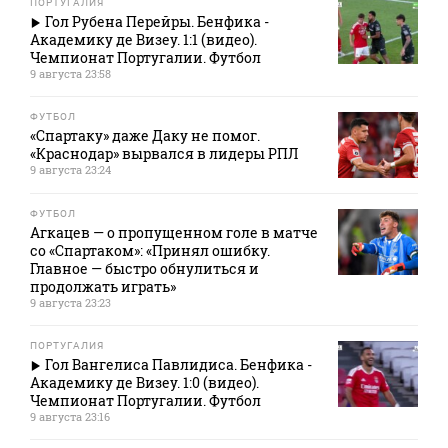
ПОРТУГАЛИЯ
Гол Рубена Перейры. Бенфика -
Академику де Визеу. 1:1 (видео).
Чемпионат Португалии. Футбол
9 августа 23:58
ФУТБОЛ
«Спартаку» даже Даку не помог.
«Краснодар» вырвался в лидеры РПЛ
9 августа 23:24
ФУТБОЛ
Агкацев — о пропущенном голе в матче
со «Спартаком»: «Принял ошибку.
Главное — быстро обнулиться и
продолжать играть»
9 августа 23:23
ПОРТУГАЛИЯ
Гол Вангелиса Павлидиса. Бенфика -
Академику де Визеу. 1:0 (видео).
Чемпионат Португалии. Футбол
9 августа 23:16