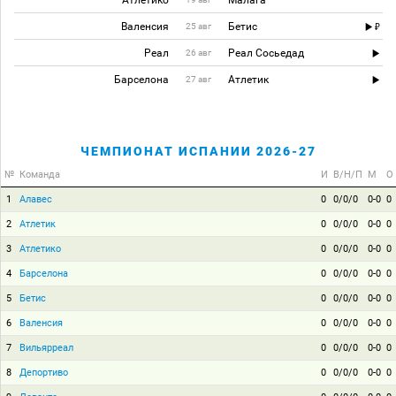
Валенсия
Бетис
25 авг
Реал
Реал Сосьедад
26 авг
Барселона
Атлетик
27 авг
ЧЕМПИОНАТ ИСПАНИИ 2026-27
№
Команда
И
В/Н/П
М
О
1
Алавес
0
0/0/0
0-0
0
2
Атлетик
0
0/0/0
0-0
0
3
Атлетико
0
0/0/0
0-0
0
4
Барселона
0
0/0/0
0-0
0
5
Бетис
0
0/0/0
0-0
0
6
Валенсия
0
0/0/0
0-0
0
7
Вильярреал
0
0/0/0
0-0
0
8
Депортиво
0
0/0/0
0-0
0