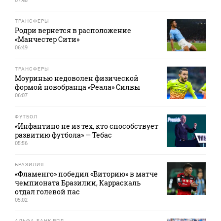
ТРАНСФЕРЫ
Родри вернется в расположение
«Манчестер Сити»
06:49
ТРАНСФЕРЫ
Моуринью недоволен физической
формой новобранца «Реала» Силвы
06:07
ФУТБОЛ
«Инфантино не из тех, кто способствует
развитию футбола» — Тебас
05:56
БРАЗИЛИЯ
«Фламенго» победил «Виторию» в матче
чемпионата Бразилии, Карраскаль
отдал голевой пас
05:02
АЛЬФА-БАНК РПЛ