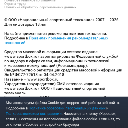
Пользовательское соглашение
Охрана труда
Политика обработки персональных данных
© ООО «Национальный спортивный телеканал» 2007 — 2026.
Для лиц старше 18 лет
На сайте применяются рекомендательные технологии.
Подробнее в
Правилах применения рекомендательных
технологий
Средство массовой информации сетевое издание
«www.sportbox.ru» зарегистрировано Федеральной службой
по надзору в сфере связи, информационных технологий
и массовых коммуникаций (Роскомнадзор).
Свидетельство о регистрации средства массовой информации
Эл № ФС77-72613 от 04.04.2018
Название — www.sportbox.ru
Учредитель (соучредители) СМИ сетевого издания
«www.sportbox.ru»: ООО «Национальный спортивный
телеканал»
Главный редактор СМИ сетевого издания «www.sportbox.ru»:
Конов В.А.
Мы используем файлы Сookie для корректной работы веб-сайта.
Номер телефона редакции СМИ сетевого издания
Подробнее в
Политике обработки персональных данных
и
«www.sportbox.ru»: +7 (495) 653 8419
Пользовательском соглашении
. Нажмите на кнопку «Хорошо»,
Адрес электронной почты редакции СМИ сетевого издания
если Вы согласны на использование файлов cookie. Если нет, то
«www.sportbox.ru»: editor@sportbox.ru
отключите Cookies в настройках браузера