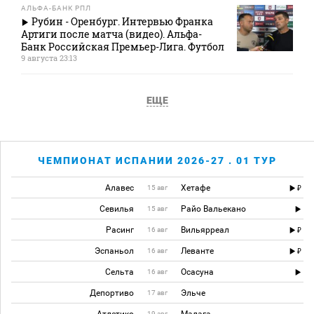
АЛЬФА-БАНК РПЛ
Рубин - Оренбург. Интервью Франка
Артиги после матча (видео). Альфа-
Банк Российская Премьер-Лига. Футбол
9 августа 23:13
ЕЩЕ
ЧЕМПИОНАТ ИСПАНИИ 2026-27 . 01 ТУР
Алавес
Хетафе
15 авг
Севилья
Райо Вальекано
15 авг
Расинг
Вильярреал
16 авг
Эспаньол
Леванте
16 авг
Сельта
Осасуна
16 авг
Депортиво
Эльче
17 авг
Атлетико
Малага
19 авг