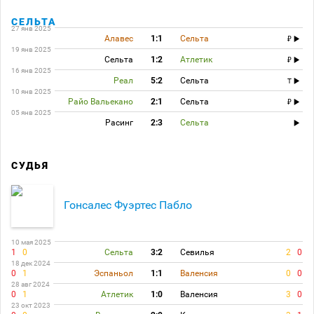
СЕЛЬТА
27 янв 2025
Алавес
1:1
Сельта
19 янв 2025
Сельта
1:2
Атлетик
16 янв 2025
Реал
5:2
Сельта
T
10 янв 2025
Райо Вальекано
2:1
Сельта
05 янв 2025
Расинг
2:3
Сельта
СУДЬЯ
Гонсалес Фуэртес Пабло
10 мая 2025
1
0
Сельта
3:2
Севилья
2
0
18 дек 2024
0
1
Эспаньол
1:1
Валенсия
0
0
28 авг 2024
0
1
Атлетик
1:0
Валенсия
3
0
23 окт 2023