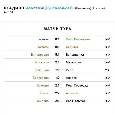
СТАДИОН
«Месталья (Луис Касанова)»
(Валенсия)
Зрителей:
42273
МАТЧИ ТУРА
Леганес
0:1
Райо Вальекано
Хетафе
0:0
Севилья
Вильярреал
5:1
Вальядолид
Атлетико
2:0
Мальорка
Эспаньол
1:0
Реал
T
Барселона
1:0
Алавес
T
Осасуна
2:1
Реал Сосьедад
Бетис
2:2
Атлетик
Жирона
2:1
Лас-Пальмас