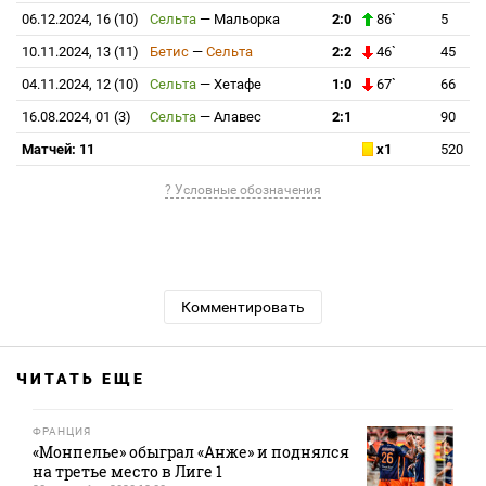
06.12.2024, 16 (10)
Сельта
—
Мальорка
2:0
86`
5
10.11.2024, 13 (11)
Бетис
—
Сельта
2:2
46`
45
04.11.2024, 12 (10)
Сельта
—
Хетафе
1:0
67`
66
16.08.2024, 01 (3)
Сельта
—
Алавес
2:1
90
Матчей: 11
x1
520
? Условные обозначения
Комментировать
ЧИТАТЬ ЕЩЕ
ФРАНЦИЯ
«Монпелье» обыграл «Анже» и поднялся
на третье место в Лиге 1