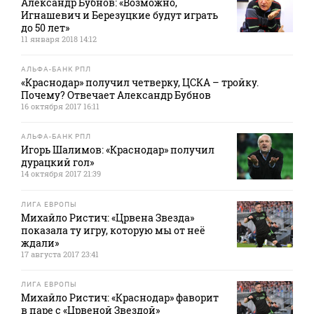
Александр Бубнов: «Возможно,
Игнашевич и Березуцкие будут играть
до 50 лет»
11 января 2018 14:12
АЛЬФА-БАНК РПЛ
«Краснодар» получил четверку, ЦСКА – тройку.
Почему? Отвечает Александр Бубнов
16 октября 2017 16:11
АЛЬФА-БАНК РПЛ
Игорь Шалимов: «Краснодар» получил
дурацкий гол»
14 октября 2017 21:39
ЛИГА ЕВРОПЫ
Михайло Ристич: «Црвена Звезда»
показала ту игру, которую мы от неё
ждали»
17 августа 2017 23:41
ЛИГА ЕВРОПЫ
Михайло Ристич: «Краснодар» фаворит
в паре с «Црвеной Звездой»