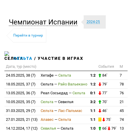
Чемпионат Испании
2024-25
Перейти в турнир
СЕЛЬТА
/ УЧАСТИЕ В ИГРАХ
Дата, тур (место)
События
М
24.05.2025, 38 (7)
Хетафе
—
Сельта
1:2
84`
7
18.05.2025, 37 (7)
Сельта
—
Райо Вальекано
1:2
79`
78
13.05.2025, 36 (7)
Реал Сосьедад
—
Сельта
0:1
77`
76
10.05.2025, 35 (7)
Сельта
—
Севилья
3:2
70`
21
31.03.2025, 29 (7)
Сельта
—
Лас-Пальмас
1:1
46`
45
27.01.2025, 21 (13)
Алавес
—
Сельта
1:1
75`
74
14.12.2024, 17 (12)
Севилья
—
Сельта
1:0
66`
79`
13