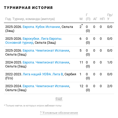
ТУРНИРНАЯ ИСТОРИЯ
Г
Пр/
Год. Турнир, команда (амплуа)
М
(П)
АГ
НП
У
*
2025-2026.
Европа. Кубок Испании
, Сельта
2
0
0
0
0/0
(Защ)
(0)
2025-2026.
Еврокубки. Лига Европы.
6
0
0
0
0/0
Основной турнир
, Сельта (Защ)
(0)
2025-2026.
Европа. Чемпионат Испании
,
5
0
0
0
0/0
Сельта (Защ)
(0)
2024-2025.
Европа. Чемпионат Испании
,
11
0
0
0
1/0
Сельта (Защ)
(0)
2022-2023.
Лига наций УЕФА. Лига B
, Сербия
1
0
0
0
0/0
(П/з)
(0)
2023-2024.
Европа. Чемпионат Испании
,
12
0
0
0
2/0
Сельта (Защ)
(0)
ЕЩЕ
* Только матчи, в которых игрок забивал голы
? Условные обозначения