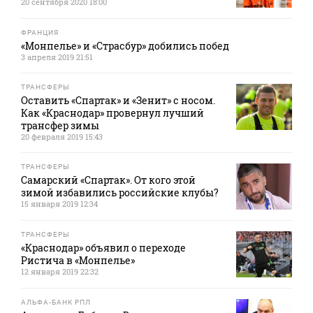
20 сентября 2020 18:00
ФРАНЦИЯ
«Монпелье» и «Страсбур» добились побед
3 апреля 2019 21:51
ТРАНСФЕРЫ
Оставить «Спартак» и «Зенит» с носом.
Как «Краснодар» провернул лучший
трансфер зимы
20 февраля 2019 15:43
ТРАНСФЕРЫ
Самарский «Спартак». От кого этой
зимой избавились российские клубы?
15 января 2019 12:34
ТРАНСФЕРЫ
«Краснодар» объявил о переходе
Ристича в «Монпелье»
12 января 2019 22:32
АЛЬФА-БАНК РПЛ