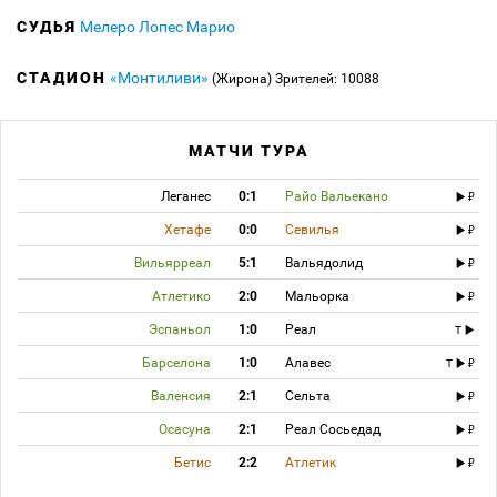
СУДЬЯ
Мелеро Лопес Марио
СТАДИОН
«Монтиливи»
(Жирона)
Зрителей: 10088
МАТЧИ ТУРА
Леганес
0:1
Райо Вальекано
Хетафе
0:0
Севилья
Вильярреал
5:1
Вальядолид
Атлетико
2:0
Мальорка
Эспаньол
1:0
Реал
T
Барселона
1:0
Алавес
T
Валенсия
2:1
Сельта
Осасуна
2:1
Реал Сосьедад
Бетис
2:2
Атлетик