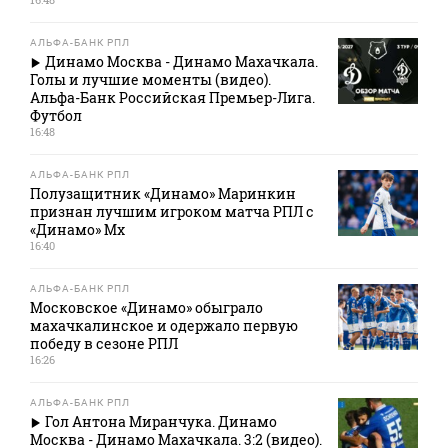
АЛЬФА-БАНК РПЛ
Динамо Москва - Динамо Махачкала.
Голы и лучшие моменты (видео).
Альфа-Банк Российская Премьер-Лига.
Футбол
16:48
АЛЬФА-БАНК РПЛ
Полузащитник «Динамо» Маринкин
признан лучшим игроком матча РПЛ с
«Динамо» Мх
16:40
АЛЬФА-БАНК РПЛ
Московское «Динамо» обыграло
махачкалинское и одержало первую
победу в сезоне РПЛ
16:26
АЛЬФА-БАНК РПЛ
Гол Антона Миранчука. Динамо
Москва - Динамо Махачкала. 3:2 (видео).