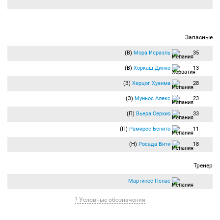
Запасные
(В)
Мора Исраэль
35
(В)
Хоркаш Динко
13
(З)
Херцог Хуанма
28
(З)
Муньос Алекс
23
(П)
Вьера Серхио
33
(П)
Рамирес Бенито
11
(Н)
Росада Вити
18
Тренер
Мартинес Пенас
? Условные обозначения