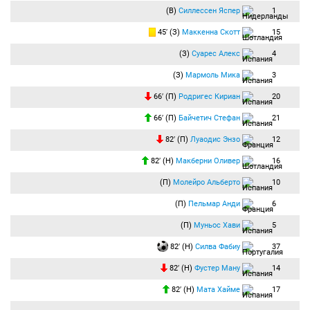
(В)
Силлессен Яспер
1
45′ (З)
Маккенна Скотт
15
(З)
Суарес Алекс
4
(З)
Мармоль Мика
3
66′ (П)
Родригес Кириан
20
66′ (П)
Байчетич Стефан
21
82′ (П)
Луаодис Энзо
12
82′ (Н)
Макберни Оливер
16
(П)
Молейро Альберто
10
(П)
Пельмар Анди
6
(П)
Муньос Хави
5
82′ (Н)
Силва Фабиу
37
82′ (Н)
Фустер Ману
14
82′ (Н)
Мата Хайме
17