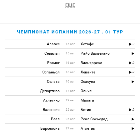
ЕЩЕ
ЧЕМПИОНАТ ИСПАНИИ 2026-27 . 01 ТУР
Алавес
Хетафе
15 авг
Севилья
Райо Вальекано
15 авг
Расинг
Вильярреал
16 авг
Эспаньол
Леванте
16 авг
Сельта
Осасуна
16 авг
Депортиво
Эльче
17 авг
Атлетико
Малага
19 авг
Валенсия
Бетис
25 авг
Реал
Реал Сосьедад
26 авг
Барселона
Атлетик
27 авг