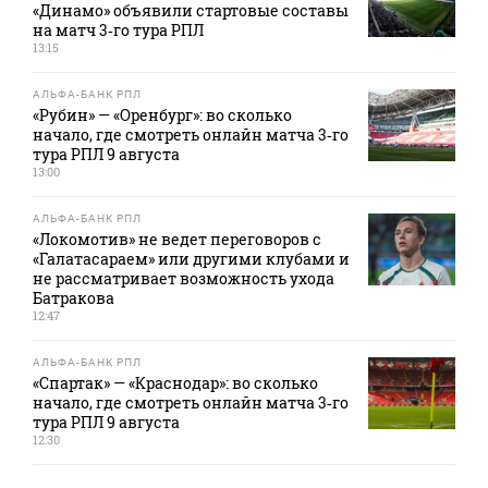
«Динамо» объявили стартовые составы
на матч 3‑го тура РПЛ
13:15
АЛЬФА-БАНК РПЛ
«Рубин» — «Оренбург»: во сколько
начало, где смотреть онлайн матча 3‑го
тура РПЛ 9 августа
13:00
АЛЬФА-БАНК РПЛ
«Локомотив» не ведет переговоров с
«Галатасараем» или другими клубами и
не рассматривает возможность ухода
Батракова
12:47
АЛЬФА-БАНК РПЛ
«Спартак» — «Краснодар»: во сколько
начало, где смотреть онлайн матча 3‑го
тура РПЛ 9 августа
12:30