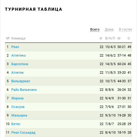
ТУРНИРНАЯ ТАБЛИЦА
Всего
Дома
В гостях
№
Команда
И
В/Н/П
М
О
1
Реал
22
15/4/3
50-21
49
2
Атлетико
22
14/6/2
37-14
48
3
Барселона
22
14/3/5
60-24
45
4
Атлетик
22
11/8/3
33-20
41
5
Вильярреал
22
10/7/5
44-33
37
6
Райо Вальекано
22
8/8/6
26-24
32
7
Жирона
22
9/4/9
31-30
31
8
Осасуна
22
7/9/6
27-31
30
9
Мальорка
22
9/3/10
19-28
30
10
Бетис
22
7/8/7
25-28
29
11
Реал Сосьедад
22
8/4/10
18-19
28