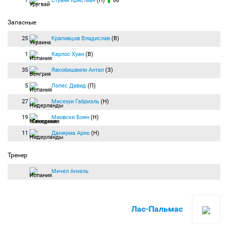
7
Стуани Кристиан
(Н)
66′
Запасные
25
Крапивцов Владислав
(В)
1
Карлос Хуан
(В)
35
Яакобишвили Антал
(З)
5
Лопес Давид
(П)
27
Мисехуи Габриэль
(Н)
19
Миовски Боян
(Н)
11
Данжума Арно
(Н)
Тренер
Мичел Анхель
Лас-Пальмас