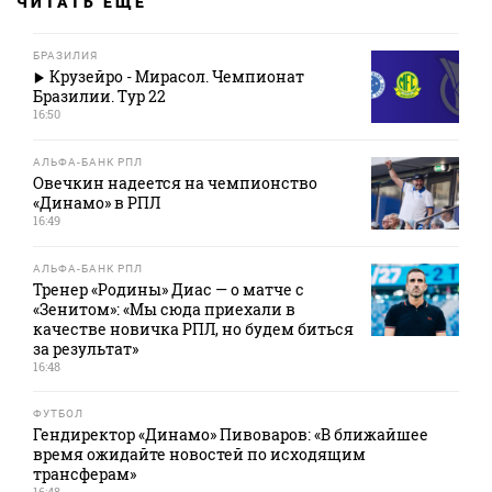
ЧИТАТЬ ЕЩЕ
БРАЗИЛИЯ
Крузейро - Мирасол. Чемпионат
Бразилии. Тур 22
16:50
АЛЬФА-БАНК РПЛ
Овечкин надеется на чемпионство
«Динамо» в РПЛ
16:49
АЛЬФА-БАНК РПЛ
Тренер «Родины» Диас — о матче с
«Зенитом»: «Мы сюда приехали в
качестве новичка РПЛ, но будем биться
за результат»
16:48
ФУТБОЛ
Гендиректор «Динамо» Пивоваров: «В ближайшее
время ожидайте новостей по исходящим
трансферам»
16:48