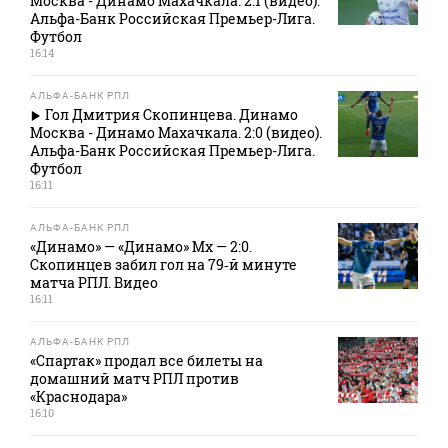
Москва - Динамо Махачкала. 2:1 (видео).
Альфа-Банк Российская Премьер-Лига.
Футбол
16:14
АЛЬФА-БАНК РПЛ
Гол Дмитрия Скопинцева. Динамо
Москва - Динамо Махачкала. 2:0 (видео).
Альфа-Банк Российская Премьер-Лига.
Футбол
16:11
АЛЬФА-БАНК РПЛ
«Динамо» — «Динамо» Мх — 2:0.
Скопинцев забил гол на 79‑й минуте
матча РПЛ. Видео
16:11
АЛЬФА-БАНК РПЛ
«Спартак» продал все билеты на
домашний матч РПЛ против
«Краснодара»
16:10