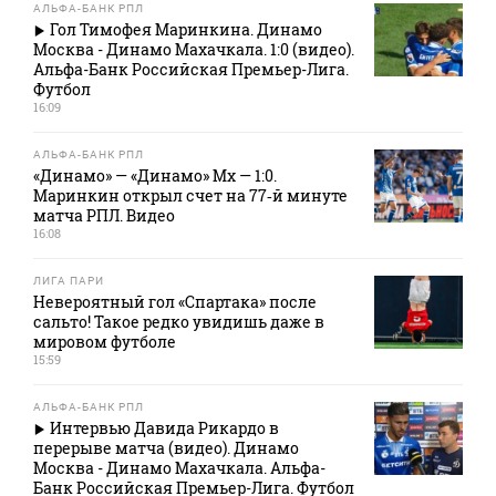
АЛЬФА-БАНК РПЛ
Гол Тимофея Маринкина. Динамо
Москва - Динамо Махачкала. 1:0 (видео).
Альфа-Банк Российская Премьер-Лига.
Футбол
16:09
АЛЬФА-БАНК РПЛ
«Динамо» — «Динамо» Мх — 1:0.
Маринкин открыл счет на 77‑й минуте
матча РПЛ. Видео
16:08
ЛИГА ПАРИ
Невероятный гол «Спартака» после
сальто! Такое редко увидишь даже в
мировом футболе
15:59
АЛЬФА-БАНК РПЛ
Интервью Давида Рикардо в
перерыве матча (видео). Динамо
Москва - Динамо Махачкала. Альфа-
Банк Российская Премьер-Лига. Футбол