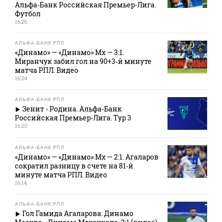
Альфа-Банк Российская Премьер-Лига.
Футбол
16:26
АЛЬФА-БАНК РПЛ
«Динамо» — «Динамо» Мх — 3:1.
Миранчук забил гол на 90+3‑й минуте
матча РПЛ. Видео
16:24
АЛЬФА-БАНК РПЛ
Зенит - Родина. Альфа-Банк
Российская Премьер-Лига. Тур 3
16:20
АЛЬФА-БАНК РПЛ
«Динамо» — «Динамо» Мх — 2:1. Агаларов
сократил разницу в счете на 81‑й
минуте матча РПЛ. Видео
16:14
АЛЬФА-БАНК РПЛ
Гол Гамида Агаларова. Динамо