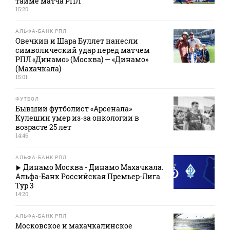
тайме матча РПЛ
15:20
АЛЬФА-БАНК РПЛ
Овечкин и Шара Буллет нанесли
символический удар перед матчем
РПЛ «Динамо» (Москва) — «Динамо»
(Махачкала)
15:01
ФУТБОЛ
Бывший футболист «Арсенала»
Кулешин умер из‑за онкологии в
возрасте 25 лет
14:46
АЛЬФА-БАНК РПЛ
Динамо Москва - Динамо Махачкала.
Альфа-Банк Российская Премьер-Лига.
Тур 3
14:20
АЛЬФА-БАНК РПЛ
Московское и махачкалинское