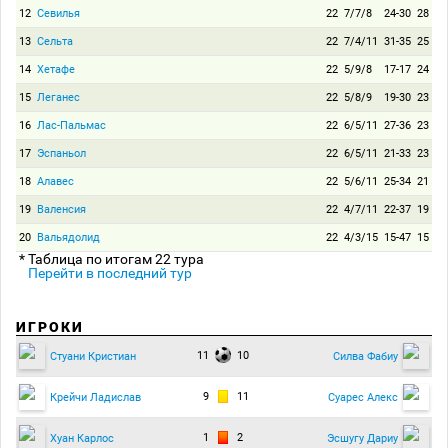
12
Севилья
22
7/7/8
24-30
28
13
Сельта
22
7/4/11
31-35
25
14
Хетафе
22
5/9/8
17-17
24
15
Леганес
22
5/8/9
19-30
23
16
Лас-Пальмас
22
6/5/11
27-36
23
17
Эспаньол
22
6/5/11
21-33
23
18
Алавес
22
5/6/11
25-34
21
19
Валенсия
22
4/7/11
22-37
19
20
Вальядолид
22
4/3/15
15-47
15
* Таблица по итогам 22 тура
Перейти в последний тур
ИГРОКИ
11
10
Стуани Кристиан
Силва Фабиу
9
11
Крейчи Ладислав
Суарес Алекс
1
2
Хуан Карлос
Эсшугу Дариу