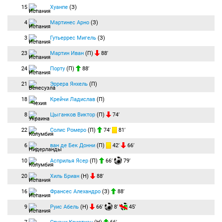
15
Хуанпе
(З)
4
Мартинес Арно
(З)
3
Гутьеррес Мигель
(З)
23
Мартин Иван
(П)
88′
24
Порту
(П)
88′
21
Эррера Янхель
(П)
18
Крейчи Ладислав
(П)
8
Цыганков Виктор
(П)
74′
22
Солис Ромеро
(П)
74′
81′
6
ван де Бек Донни
(П)
42′
66′
10
Асприлья Ясер
(П)
66′
79′
20
Хиль Бриан
(Н)
88′
16
Франсес Алехандро
(З)
88′
9
Руис Абель
(Н)
66′
8′
45′