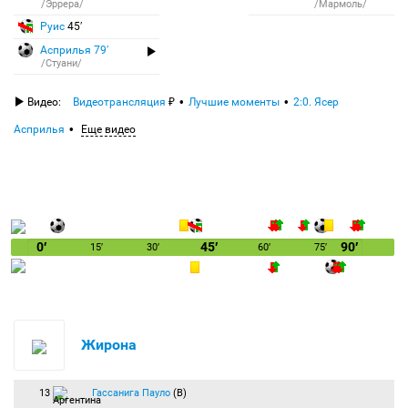
/Эррера/
/Мармоль/
Руис
45′
Асприлья 79′
/Стуани/
Видео:
Видеотрансляция
Лучшие моменты
2:0. Ясер
Асприлья
Еще видео
0′
45′
90′
15′
30′
60′
75′
Жирона
13
Гассанига Пауло
(В)