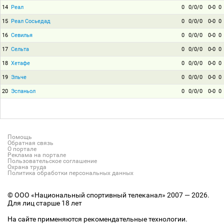
14
Реал
0
0/0/0
0-0
0
15
Реал Сосьедад
0
0/0/0
0-0
0
16
Севилья
0
0/0/0
0-0
0
17
Сельта
0
0/0/0
0-0
0
18
Хетафе
0
0/0/0
0-0
0
19
Эльче
0
0/0/0
0-0
0
20
Эспаньол
0
0/0/0
0-0
0
Помощь
Обратная связь
О портале
Реклама на портале
Пользовательское соглашение
Охрана труда
Политика обработки персональных данных
© ООО «Национальный спортивный телеканал» 2007 — 2026.
Для лиц старше 18 лет
На сайте применяются рекомендательные технологии.