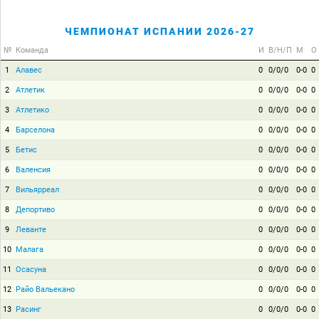
ЧЕМПИОНАТ ИСПАНИИ 2026-27
№
Команда
И
В/Н/П
М
О
1
Алавес
0
0/0/0
0-0
0
2
Атлетик
0
0/0/0
0-0
0
3
Атлетико
0
0/0/0
0-0
0
4
Барселона
0
0/0/0
0-0
0
5
Бетис
0
0/0/0
0-0
0
6
Валенсия
0
0/0/0
0-0
0
7
Вильярреал
0
0/0/0
0-0
0
8
Депортиво
0
0/0/0
0-0
0
9
Леванте
0
0/0/0
0-0
0
10
Малага
0
0/0/0
0-0
0
11
Осасуна
0
0/0/0
0-0
0
12
Райо Вальекано
0
0/0/0
0-0
0
13
Расинг
0
0/0/0
0-0
0