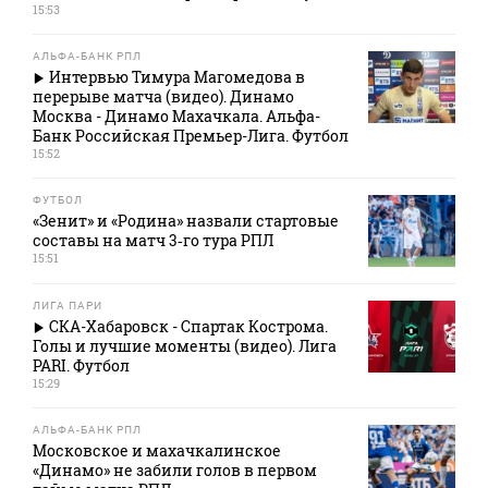
15:53
АЛЬФА-БАНК РПЛ
Интервью Тимура Магомедова в
перерыве матча (видео). Динамо
Москва - Динамо Махачкала. Альфа-
Банк Российская Премьер-Лига. Футбол
15:52
ФУТБОЛ
«Зенит» и «Родина» назвали стартовые
составы на матч 3‑го тура РПЛ
15:51
ЛИГА ПАРИ
СКА-Хабаровск - Спартак Кострома.
Голы и лучшие моменты (видео). Лига
PARI. Футбол
15:29
АЛЬФА-БАНК РПЛ
Московское и махачкалинское
«Динамо» не забили голов в первом