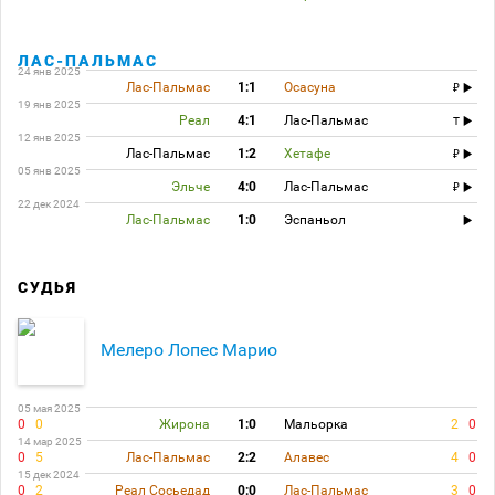
ЛАС-ПАЛЬМАС
24 янв 2025
Лас-Пальмас
1:1
Осасуна
19 янв 2025
Реал
4:1
Лас-Пальмас
T
12 янв 2025
Лас-Пальмас
1:2
Хетафе
05 янв 2025
Эльче
4:0
Лас-Пальмас
22 дек 2024
Лас-Пальмас
1:0
Эспаньол
СУДЬЯ
Мелеро Лопес Марио
05 мая 2025
0
0
Жирона
1:0
Мальорка
2
0
14 мар 2025
0
5
Лас-Пальмас
2:2
Алавес
4
0
15 дек 2024
0
2
Реал Сосьедад
0:0
Лас-Пальмас
3
0