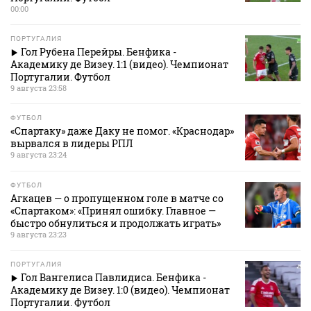
00:00
ПОРТУГАЛИЯ
Гол Рубена Перейры. Бенфика -
Академику де Визеу. 1:1 (видео). Чемпионат
Португалии. Футбол
9 августа 23:58
ФУТБОЛ
«Спартаку» даже Даку не помог. «Краснодар»
вырвался в лидеры РПЛ
9 августа 23:24
ФУТБОЛ
Агкацев — о пропущенном голе в матче со
«Спартаком»: «Принял ошибку. Главное —
быстро обнулиться и продолжать играть»
9 августа 23:23
ПОРТУГАЛИЯ
Гол Вангелиса Павлидиса. Бенфика -
Академику де Визеу. 1:0 (видео). Чемпионат
Португалии. Футбол