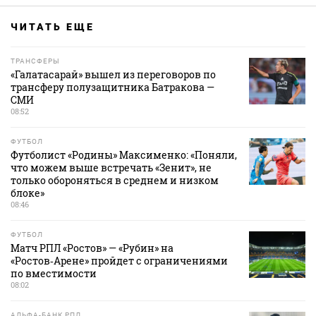
ЧИТАТЬ ЕЩЕ
ТРАНСФЕРЫ
«Галатасарай» вышел из переговоров по
трансферу полузащитника Батракова —
СМИ
08:52
ФУТБОЛ
Футболист «Родины» Максименко: «Поняли,
что можем выше встречать «Зенит», не
только обороняться в среднем и низком
блоке»
08:46
ФУТБОЛ
Матч РПЛ «Ростов» — «Рубин» на
«Ростов‑Арене» пройдет с ограничениями
по вместимости
08:02
АЛЬФА-БАНК РПЛ