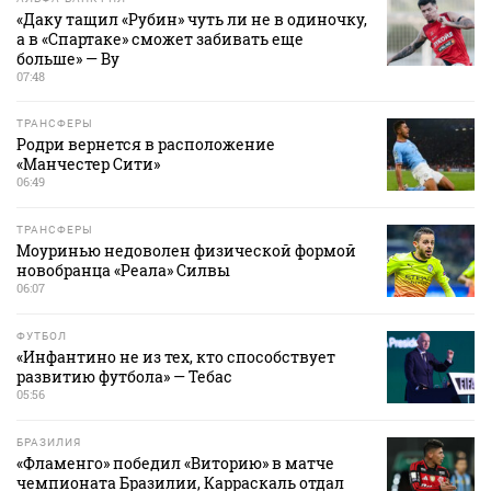
«Даку тащил «Рубин» чуть ли не в одиночку,
а в «Спартаке» сможет забивать еще
больше» — Ву
07:48
ТРАНСФЕРЫ
Родри вернется в расположение
«Манчестер Сити»
06:49
ТРАНСФЕРЫ
Моуринью недоволен физической формой
новобранца «Реала» Силвы
06:07
ФУТБОЛ
«Инфантино не из тех, кто способствует
развитию футбола» — Тебас
05:56
БРАЗИЛИЯ
«Фламенго» победил «Виторию» в матче
чемпионата Бразилии, Карраскаль отдал