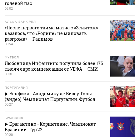
голевой пас
05:02
АЛЬФА-БАНК РПЛ
«После первого тайма матча с «Зенитом»
казалось, что «Родине» не миновать
разгрома» — Радимов
00:54
ФУТБОЛ
Любовница Инфантино получила более 175
тысяч евро компенсации от УЕФА — СМИ
00:31
ПОРТУГАЛИЯ
Бенфика - Академику де Визеу. Голы
(видео). Чемпионат Португалии. Футбол
00:27
БРАЗИЛИЯ
Брагантино - Коринтианс. Чемпионат
Бразилии. Тур 22
00:20