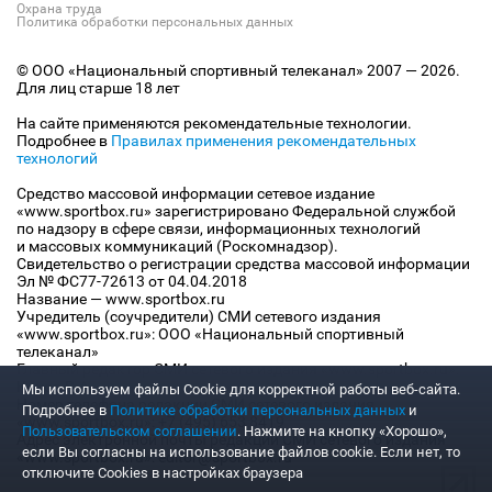
Охрана труда
Политика обработки персональных данных
© ООО «Национальный спортивный телеканал» 2007 — 2026.
Для лиц старше 18 лет
На сайте применяются рекомендательные технологии.
Подробнее в
Правилах применения рекомендательных
технологий
Средство массовой информации сетевое издание
«www.sportbox.ru» зарегистрировано Федеральной службой
по надзору в сфере связи, информационных технологий
и массовых коммуникаций (Роскомнадзор).
Свидетельство о регистрации средства массовой информации
Эл № ФС77-72613 от 04.04.2018
Название — www.sportbox.ru
Учредитель (соучредители) СМИ сетевого издания
«www.sportbox.ru»: ООО «Национальный спортивный
телеканал»
Главный редактор СМИ сетевого издания «www.sportbox.ru»:
Конов В.А.
Мы используем файлы Сookie для корректной работы веб-сайта.
Номер телефона редакции СМИ сетевого издания
Подробнее в
Политике обработки персональных данных
и
«www.sportbox.ru»: +7 (495) 653 8419
Пользовательском соглашении
. Нажмите на кнопку «Хорошо»,
Адрес электронной почты редакции СМИ сетевого издания
если Вы согласны на использование файлов cookie. Если нет, то
«www.sportbox.ru»: editor@sportbox.ru
отключите Cookies в настройках браузера