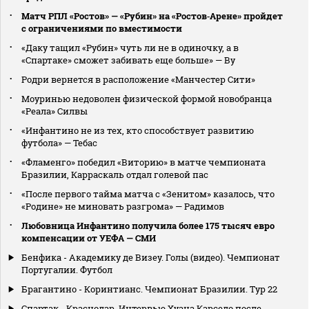
Матч РПЛ «Ростов» — «Рубин» на «Ростов‑Арене» пройдет
с ограничениями по вместимости
«Даку тащил «Рубин» чуть ли не в одиночку, а в
«Спартаке» сможет забивать еще больше» — Ву
Родри вернется в расположение «Манчестер Сити»
Моуринью недоволен физической формой новобранца
«Реала» Силвы
«Инфантино не из тех, кто способствует развитию
футбола» — Тебас
«Фламенго» победил «Виторию» в матче чемпионата
Бразилии, Карраскаль отдал голевой пас
«После первого тайма матча с «Зенитом» казалось, что
«Родине» не миновать разгрома» — Радимов
Любовница Инфантино получила более 175 тысяч евро
компенсации от УЕФА — СМИ
Бенфика - Академику де Визеу. Голы (видео). Чемпионат
Португалии. Футбол
Брагантино - Коринтианс. Чемпионат Бразилии. Тур 22
Спартак - Краснодар. Интервью Хуана Карседо после