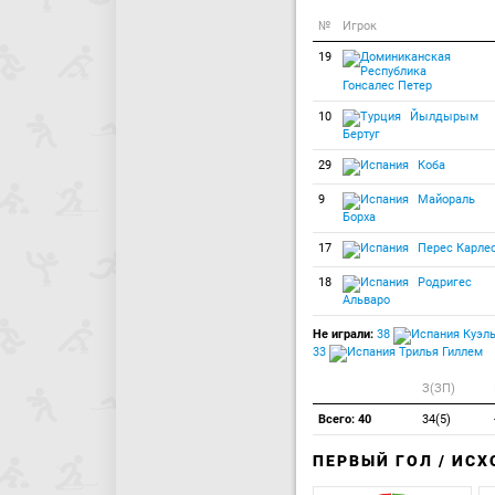
№
Игрок
19
Гонсалес Петер
10
Йылдырым
Бертуг
29
Коба
9
Майораль
Борха
17
Перес Карле
18
Родригес
Альваро
Не играли:
38
Куэль
33
Трилья Гиллем
З(ЗП)
Всего: 40
34(5)
ПЕРВЫЙ ГОЛ / ИС