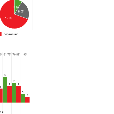
Пропущенный
В (2)
Н (5)
П (16)
П
- поражение
0'
61-75'
76-89'
90'
9
7
6
6
5
3
2
ИЯ