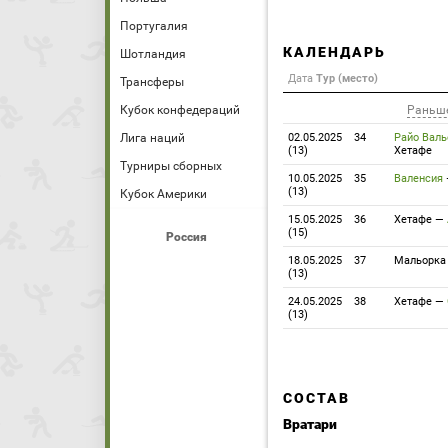
Португалия
КАЛЕНДАРЬ
Шотландия
Дата
Тур (место)
Трансферы
Кубок конфедераций
Раньш
Лига наций
02.05.2025
34
Райо Валь
(13)
Хетафе
Турниры сборных
10.05.2025
35
Валенсия
(13)
Кубок Америки
15.05.2025
36
Хетафе
—
(15)
Россия
18.05.2025
37
Мальорка
(13)
24.05.2025
38
Хетафе
—
(13)
СОСТАВ
Вратари