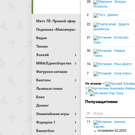
28
Бехуша
Исмаэль
2
Джене
Матч ТВ. Прямой эфир
22
Дуарте
Домингуш
Подписка «Максимум»
21
Иглесиас
Видео
Хуан
Теннис
30
Ривера
Хоккей
Горка
MMA/Единоборства
16
Рико Диего
Фигурное катание
7
Сола Алекс
Биатлон
Не играли:
4
Альваре
Лыжные гонки
3
Анхилери Фабри
37
Лор Лука
Бокс
Полузащитники
Допинг
№
Игрок
Олимпийские игры
11
Аленья
Формула-1
Карлес
Баскетбол
↔ отзаявлен 02.2025