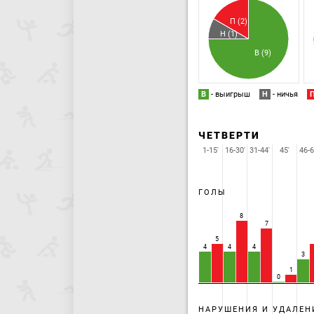
П (2)
Н (1)
В (9)
В
- выигрыш
Н
- ничья
ЧЕТВЕРТИ
1-15'
16-30'
31-44'
45'
46-6
ГОЛЫ
8
7
5
4
4
4
3
1
0
НАРУШЕНИЯ И УДАЛЕН