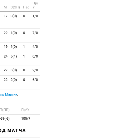
Пр/
M
З(ЗП)
Пас
У
17
0(0)
0
1/0
22
1(0)
0
7/0
19
1(0)
1
4/0
24
5(1)
1
0/0
с
27
3(0)
0
2/0
22
2(0)
0
6/0
яр Мартин
,
П(ПП)
Пр/У
-39(-8)
105/7
ХОД МАТЧА
Забитый