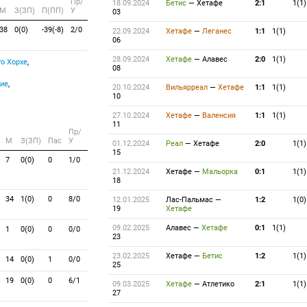
Пр/
18.09.2024
Бетис
—
Хетафе
2:1
1(1)
M
З(ЗП)
П(ПП)
У
03
38
0(0)
-39(-8)
2/0
22.09.2024
Хетафе
—
Леганес
1:1
1(1)
06
28.09.2024
Хетафе
—
Алавес
2:0
1(1)
о Хорхе
,
08
ие
,
20.10.2024
Вильярреал
—
Хетафе
1:1
1(1)
10
27.10.2024
Хетафе
—
Валенсия
1:1
1(1)
11
Пр/
M
З(ЗП)
Пас
У
01.12.2024
Реал
—
Хетафе
2:0
1(1)
15
7
0(0)
0
1/0
21.12.2024
Хетафе
—
Мальорка
0:1
1(1)
18
34
1(0)
0
8/0
12.01.2025
Лас-Пальмас
—
1:2
1(0)
19
Хетафе
09.02.2025
Алавес
—
Хетафе
0:1
1(1)
1
0(0)
0
0/0
23
23.02.2025
Хетафе
—
Бетис
1:2
1(1)
14
0(0)
1
0/0
25
19
0(0)
0
6/1
09.03.2025
Хетафе
—
Атлетико
2:1
1(1)
27