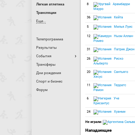
Легкая атлетика
8
Арамбарри
Мауро
Трансляции
36
Кейта
Еще...
5
Милья Луис
12
Ньом Аллан-
Телепрограмма
Ромео
Результаты
31
Патрик Джон
События
26
Риско
Альберто
Трансферы
20
Сантьяго
Дни рождения
Хесус
Спорт и бизнес
11
Терратс
Форум
Рамон
6
Уче
Крисантус
24
Хуанми
Не играли:
Сильва
Нападающие