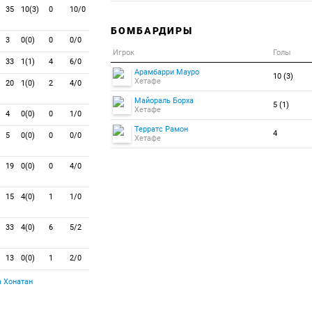
35
10(3)
0
10/0
БОМБАРДИРЫ
3
0(0)
0
0/0
Игрок
Голы
33
1(1)
4
6/0
Арамбарри Мауро
10 (3)
Хетафе
20
1(0)
2
4/0
Майораль Борха
5 (1)
Хетафе
4
0(0)
0
1/0
Терратс Рамон
4
5
0(0)
0
0/0
Хетафе
19
0(0)
0
4/0
15
4(0)
1
1/0
33
4(0)
6
5/2
13
0(0)
1
2/0
 Хонатан