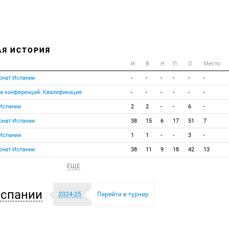
АЯ ИСТОРИЯ
И
В
Н
П
О
Место
онат Испании
-
-
-
-
-
-
га конференций. Квалификация
-
-
-
-
-
-
 Испании
2
2
-
-
6
-
онат Испании
38
15
6
17
51
7
 Испании
1
1
-
-
3
-
онат Испании
38
11
9
18
42
13
ЕЩЕ
Испании
2024-25
Перейти в турнир