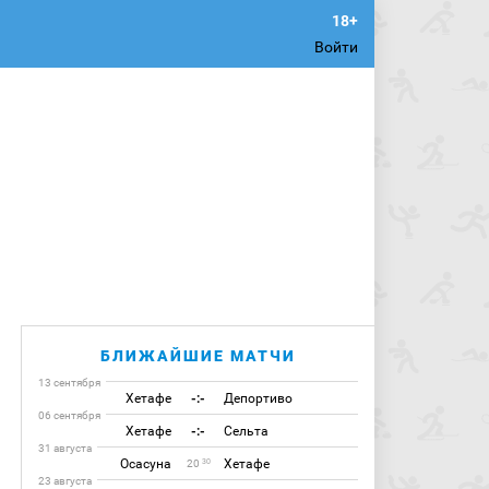
Войти
БЛИЖАЙШИЕ МАТЧИ
13 сентября
Хетафе
-:-
Депортиво
06 сентября
Хетафе
-:-
Сельта
31 августа
Осасуна
Хетафе
30
20
23 августа