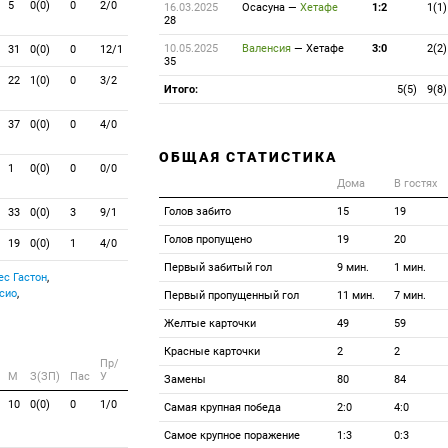
5
0(0)
0
2/0
16.03.2025
Осасуна
—
Хетафе
1:2
1(1)
28
10.05.2025
Валенсия
—
Хетафе
3:0
2(2)
31
0(0)
0
12/1
35
22
1(0)
0
3/2
Итого:
5(5)
9(8)
37
0(0)
0
4/0
ОБЩАЯ СТАТИСТИКА
1
0(0)
0
0/0
Дома
В гостях
Голов забито
15
19
33
0(0)
3
9/1
Голов пропущено
19
20
19
0(0)
1
4/0
Первый забитый гол
9 мин.
1 мин.
с Гастон
,
сио
,
Первый пропущенный гол
11 мин.
7 мин.
Желтые карточки
49
59
Красные карточки
2
2
Пр/
M
З(ЗП)
Пас
У
Замены
80
84
10
0(0)
0
1/0
Самая крупная победа
2:0
4:0
Самое крупное поражение
1:3
0:3