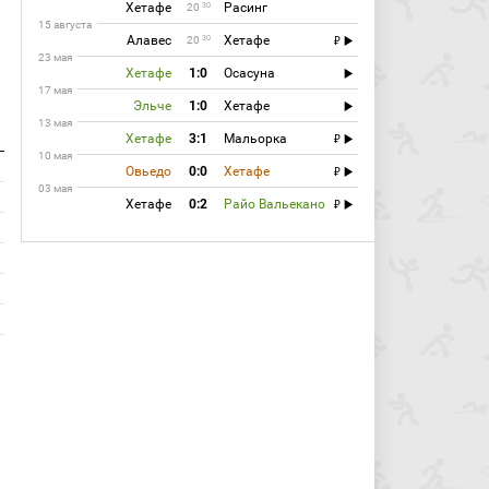
Хетафе
Расинг
30
20
15 августа
Алавес
Хетафе
30
20
23 мая
Хетафе
1:0
Осасуна
17 мая
Эльче
1:0
Хетафе
13 мая
Хетафе
3:1
Мальорка
10 мая
Овьедо
0:0
Хетафе
03 мая
Хетафе
0:2
Райо Вальекано