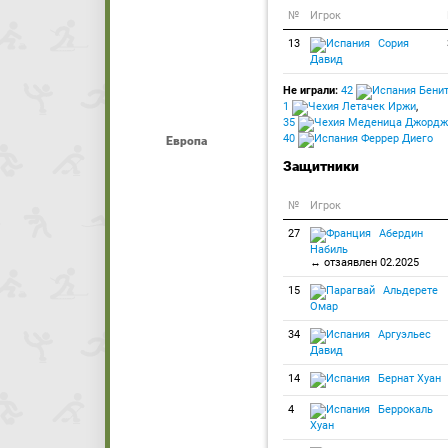
№
Игрок
13
Сория
Давид
Не играли:
42
Бенит
1
Летачек Иржи
,
35
Меденица Джордж
40
Феррер Диего
Европа
Защитники
№
Игрок
27
Абердин
Набиль
↔ отзаявлен 02.2025
15
Альдерете
Омар
34
Аргуэльес
Давид
14
Бернат Хуан
4
Беррокаль
Хуан