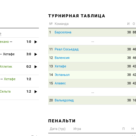
ТУРНИРНАЯ ТАБЛИЦА
№
Команда
И
О
1
Барселона
38
8
е
...
екано
—
1:0
11
Реал Сосьедад
38
4
—
Хетафе
3:0
12
Валенсия
38
4
13
Хетафе
38
4
Атлетик
0:2
14
Эспаньол
38
4
—
Хетафе
1:2
15
Алавес
38
4
Сельта
1:2
...
20
Вальядолид
38
1
ПЕНАЛЬТИ
Дата (тур)
Игра
П
Н