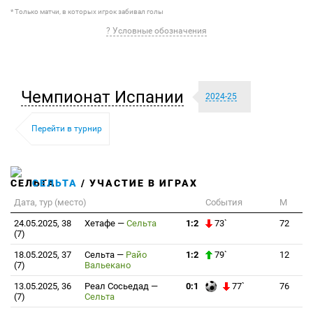
* Только матчи, в которых игрок забивал голы
? Условные обозначения
Чемпионат Испании
2024-25
Перейти в турнир
СЕЛЬТА
/ УЧАСТИЕ В ИГРАХ
Дата, тур (место)
События
М
24.05.2025, 38
Хетафе
—
Сельта
1:2
73`
72
(7)
18.05.2025, 37
Сельта
—
Райо
1:2
79`
12
(7)
Вальекано
13.05.2025, 36
Реал Сосьедад
—
0:1
77`
76
(7)
Сельта