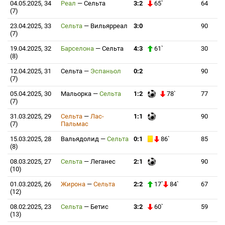
04.05.2025, 34
Реал
—
Сельта
3:2
65`
64
(7)
23.04.2025, 33
Сельта
—
Вильярреал
3:0
90
(7)
19.04.2025, 32
Барселона
—
Сельта
4:3
61`
30
(8)
12.04.2025, 31
Сельта
—
Эспаньол
0:2
90
(7)
05.04.2025, 30
Мальорка
—
Сельта
1:2
78`
77
(7)
31.03.2025, 29
Сельта
—
Лас-
1:1
90
(7)
Пальмас
15.03.2025, 28
Вальядолид
—
Сельта
0:1
86`
85
(8)
08.03.2025, 27
Сельта
—
Леганес
2:1
90
(10)
01.03.2025, 26
Жирона
—
Сельта
2:2
17`
84`
67
(12)
08.02.2025, 23
Сельта
—
Бетис
3:2
60`
59
(13)