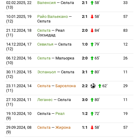
02.02.2025, 22
Валенсия
—
Сельта
2:1
58`
33
(13)
10.01.2025, 19
Райо Вальекано
—
2:1
58`
57
(12)
Сельта
21.12.2024, 18
Сельта
—
Реал
2:0
84`
83
(11)
Сосьедад
14.12.2024, 17
Севилья
—
Сельта
1:0
79`
12
(12)
06.12.2024, 16
Сельта
—
Мальорка
2:0
65`
26
(10)
30.11.2024, 15
Эспаньол
—
Сельта
3:1
80`
11
(12)
23.11.2024, 14
Сельта
—
Барселона
2:2
62`
29
(11)
27.10.2024, 11
Леганес
—
Сельта
3:0
80`
11
(11)
19.10.2024, 10
Сельта
—
Реал
1:2
72`
19
(9)
29.09.2024, 08
Сельта
—
Жирона
1:1
58`
57
(9)