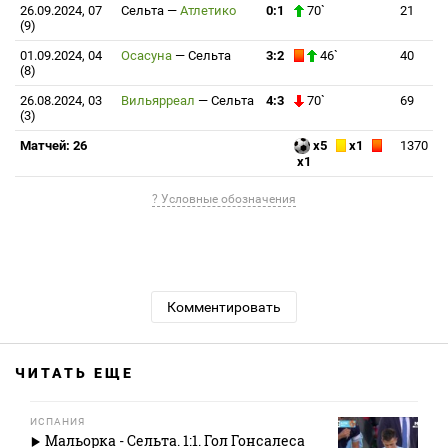
26.09.2024, 07
Сельта
—
Атлетико
0:1
70`
21
(9)
01.09.2024, 04
Осасуна
—
Сельта
3:2
46`
40
(8)
26.08.2024, 03
Вильярреал
—
Сельта
4:3
70`
69
(3)
Матчей: 26
x5
x1
1370
x1
? Условные обозначения
Комментировать
ЧИТАТЬ ЕЩЕ
ИСПАНИЯ
Мальорка - Сельта. 1:1. Гол Гонсалеса