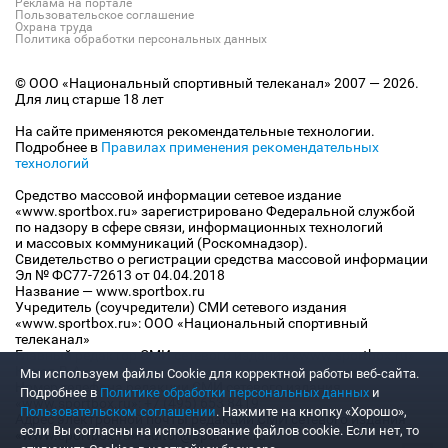
Реклама на портале
Пользовательское соглашение
Охрана труда
Политика обработки персональных данных
© ООО «Национальный спортивный телеканал» 2007 — 2026.
Для лиц старше 18 лет
На сайте применяются рекомендательные технологии.
Подробнее в
Правилах применения рекомендательных
технологий
Средство массовой информации сетевое издание
«www.sportbox.ru» зарегистрировано Федеральной службой
по надзору в сфере связи, информационных технологий
и массовых коммуникаций (Роскомнадзор).
Свидетельство о регистрации средства массовой информации
Эл № ФС77-72613 от 04.04.2018
Название — www.sportbox.ru
Учредитель (соучредители) СМИ сетевого издания
«www.sportbox.ru»: ООО «Национальный спортивный
телеканал»
Главный редактор СМИ сетевого издания «www.sportbox.ru»:
Конов В.А.
Мы используем файлы Сookie для корректной работы веб-сайта.
Номер телефона редакции СМИ сетевого издания
Подробнее в
Политике обработки персональных данных
и
«www.sportbox.ru»: +7 (495) 653 8419
Пользовательском соглашении
. Нажмите на кнопку «Хорошо»,
Адрес электронной почты редакции СМИ сетевого издания
если Вы согласны на использование файлов cookie. Если нет, то
«www.sportbox.ru»: editor@sportbox.ru