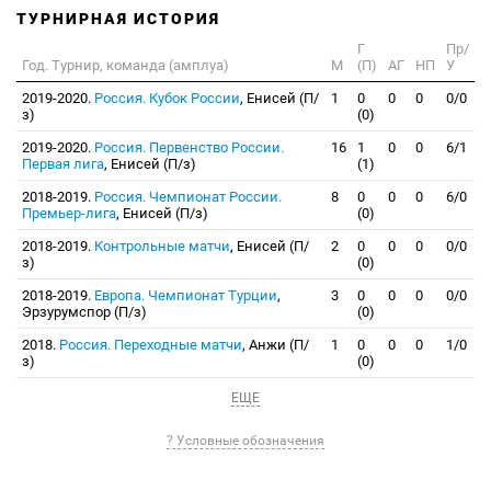
ТУРНИРНАЯ ИСТОРИЯ
Г
Пр/
Год. Турнир, команда (амплуа)
М
(П)
АГ
НП
У
2019-2020.
Россия. Кубок России
, Енисей (П/
1
0
0
0
0/0
з)
(0)
2019-2020.
Россия. Первенство России.
16
1
0
0
6/1
Первая лига
, Енисей (П/з)
(1)
2018-2019.
Россия. Чемпионат России.
8
0
0
0
6/0
Премьер-лига
, Енисей (П/з)
(0)
2018-2019.
Контрольные матчи
, Енисей (П/
2
0
0
0
0/0
з)
(0)
2018-2019.
Европа. Чемпионат Турции
,
3
0
0
0
0/0
Эрзурумспор (П/з)
(0)
2018.
Россия. Переходные матчи
, Анжи (П/
1
0
0
0
1/0
з)
(0)
ЕЩЕ
? Условные обозначения