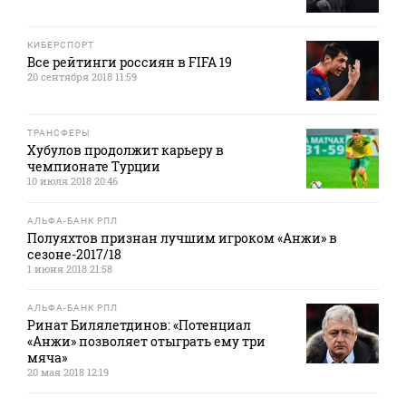
КИБЕРСПОРТ
Все рейтинги россиян в FIFA 19
20 сентября 2018 11:59
ТРАНСФЕРЫ
Хубулов продолжит карьеру в
чемпионате Турции
10 июля 2018 20:46
АЛЬФА-БАНК РПЛ
Полуяхтов признан лучшим игроком «Анжи» в
сезоне-2017/18
1 июня 2018 21:58
АЛЬФА-БАНК РПЛ
Ринат Билялетдинов: «Потенциал
«Анжи» позволяет отыграть ему три
мяча»
20 мая 2018 12:19