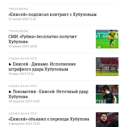
ТРАНСФЕРЫ
«Енисей» подписал контракт с Хубуловым
16 июля 2019 11:47
ТРАНСФЕРЫ
СМИ: «Рубин» бесплатно получит
Хубулова
18 июня 2019 20:55
АЛЬФА-БАНК РПЛ
Енисей - Динамо. Исполнение
штрафного удара Хубуловым
19 мая 2019 15:22
АЛЬФА-БАНК РПЛ
Локомотив - Енисей. Неточный удар
Хубулова
28 апреля 2019 14:25
АЛЬФА-БАНК РПЛ
«Енисей» объявил о переходе Хубулова
4 февраля 2019 12:20