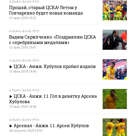
АЛЬФА-БАНК РПЛ
Прощай, старый ЦСКА! Летом у
Гончаренко будет новая команда
13 мая 2018 19:31
АЛЬФА-БАНК РПЛ
Вадим Скрипченко: «Поздравляю ЦСКА
с серебряными медалями»
13 мая 2018 16:47
АЛЬФА-БАНК РПЛ
ЦСКА - Анжи. Хубулов пробил издали
13 мая 2018 14:46
АЛЬФА-БАНК РПЛ
ЦСКА - Анжи. 1:1. Гол в девятку Арсена
Хубулова
13 мая 2018 14:40
АЛЬФА-БАНК РПЛ
Арсенал - Анжи. 1:1. Арсен Хубулов
28 апреля 2018 19:56