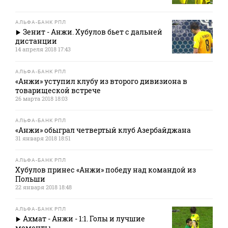
АЛЬФА-БАНК РПЛ
Зенит - Анжи. Хубулов бьет с дальней
дистанции
14 апреля 2018 17:43
АЛЬФА-БАНК РПЛ
«Анжи» уступил клубу из второго дивизиона в
товарищеской встрече
26 марта 2018 18:03
АЛЬФА-БАНК РПЛ
«Анжи» обыграл четвертый клуб Азербайджана
31 января 2018 18:51
АЛЬФА-БАНК РПЛ
Хубулов принес «Анжи» победу над командой из
Польши
22 января 2018 18:48
АЛЬФА-БАНК РПЛ
Ахмат - Анжи - 1:1. Голы и лучшие
моменты