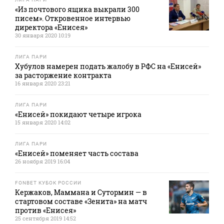
«Из почтового ящика выкрали 300
писем». Откровенное интервью
директора «Енисея»
30 января 2020 10:19
ЛИГА ПАРИ
Хубулов намерен подать жалобу в РФС на «Енисей»
за расторжение контракта
16 января 2020 23:21
ЛИГА ПАРИ
«Енисей» покидают четыре игрока
15 января 2020 14:02
ЛИГА ПАРИ
«Енисей» поменяет часть состава
26 ноября 2019 16:04
FONBET КУБОК РОССИИ
Кержаков, Маммана и Сутормин — в
стартовом составе «Зенита» на матч
против «Енисея»
25 сентября 2019 14:52