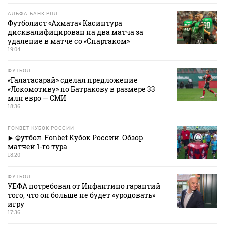
АЛЬФА-БАНК РПЛ
Футболист «Ахмата» Касинтура
дисквалифицирован на два матча за
удаление в матче со «Спартаком»
19:04
ФУТБОЛ
«Галатасарай» сделал предложение
«Локомотиву» по Батракову в размере 33
млн евро — СМИ
18:36
FONBET КУБОК РОССИИ
Футбол. Fonbet Кубок России. Обзор
матчей 1-го тура
18:20
ФУТБОЛ
УЕФА потребовал от Инфантино гарантий
того, что он больше не будет «уродовать»
игру
17:36