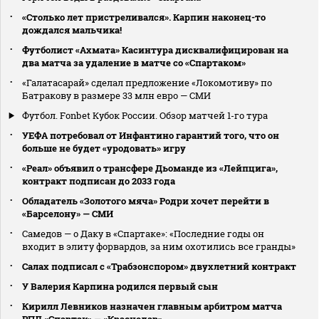
«Столько лет пристреливался». Карпин наконец-то
дождался мальчика!
Футболист «Ахмата» Касинтура дисквалифицирован на
два матча за удаление в матче со «Спартаком»
«Галатасарай» сделал предложение «Локомотиву» по
Батракову в размере 33 млн евро — СМИ
Футбол. Fonbet Кубок России. Обзор матчей 1-го тура
УЕФА потребовал от Инфантино гарантий того, что он
больше не будет «уродовать» игру
«Реал» объявил о трансфере Дьоманде из «Лейпцига»,
контракт подписан до 2033 года
Обладатель «Золотого мяча» Родри хочет перейти в
«Барселону» — СМИ
Самедов — о Даку в «Спартаке»: «Последние годы он
входит в элиту форвардов, за ним охотились все гранды»
Салах подписал с «Трабзонспором» двухлетний контракт
У Валерия Карпина родился первый сын
Кирилл Левников назначен главным арбитром матча
РПЛ «Спартак» — «Краснодар»