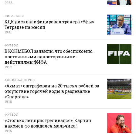
20:36
ЛИГА ПАРИ
КДК дисквалифицировал тренера «Уфы»
Тетрадзе на месяц
19:41
ФУТБОЛ
В КОНМЕБОЛ заявили, что обеспокоены
постоянными односторонними
действиями ФИФА
19:32
АЛЬФА-БАНК РПЛ
«Ахмат» оштрафован на 20 тысяч рублей за
отсутствие горячей воды в раздевалке
«Спартака»
19:18
ФУТБОЛ
«Столько лет пристреливался». Карпин
наконец-то дождался мальчика!
19:15