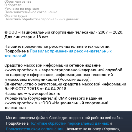
Обратная связь
О портале
Реклама на портале
Пользовательское соглашение
Охрана труда
Политика обработки персональных данных
© ООО «Национальный спортивный телеканал» 2007 — 2026.
Для лиц старше 18 лет
На сайте применяются рекомендательные технологии.
Подробнее в
Правилах применения рекомендательных
технологий
Средство массовой информации сетевое издание
«www.sportbox.ru» зарегистрировано Федеральной службой
по надзору в сфере связи, информационных технологий
и массовых коммуникаций (Роскомнадзор).
Свидетельство о регистрации средства массовой информации
Эл № ФС77-72613 от 04.04.2018
Название — www.sportbox.ru
Учредитель (соучредители) СМИ сетевого издания
«www.sportbox.ru»: ООО «Национальный спортивный
телеканал»
Главный редактор СМИ сетевого издания «www.sportbox.ru»:
Конов В.А.
Мы используем файлы Сookie для корректной работы веб-сайта.
Номер телефона редакции СМИ сетевого издания
Подробнее в
Политике обработки персональных данных
и
«www.sportbox.ru»: +7 (495) 653 8419
Пользовательском соглашении
. Нажмите на кнопку «Хорошо»,
Адрес электронной почты редакции СМИ сетевого издания