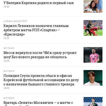
У Валерия Карпина родился первый сын
15:43
АЛЬФА-БАНК РПЛ
Кирилл Левников назначен главным
арбитром матча РПЛ «Спартак» —
«Краснодар»
15:15
ФУТБОЛ
Месси вернулся после ЧМ и сразу устроил
шоу! Без нового рекорда не обошлось
15:05
ФУТБОЛ
Полиция Сеула провела обыск в офисах
Корейской футбольной ассоциации по делу
о назначении бывшего главного тренера
14:55
ФУТБОЛ
Вратарь «Зенита» Москвичев — о матче с