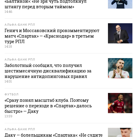
«Балтикой»: «Не зря чуть подтолкнул
штангу перед вторым таймом»
14:46
АЛЬФА-БАНК РПЛ
Генич и Моссаковский прокомментируют
матч «Спартак» — «Краснодар» в третьем
туре РПЛ
14:18
АЛЬФА-БАНК РПЛ
Заболотный сообщил, что получил
шестимесячную дисквалификацию за
нарушение антидопинговых правил
14:01
ФУТБОЛ
«Сразу понял масштаб клуба. Поэтому
решение о переходе в «Спартак» далось
быстро» — Даку
13:59
АЛЬФА-БАНК РПЛ
Даку — болельщикам «Спартака»: «Не судите