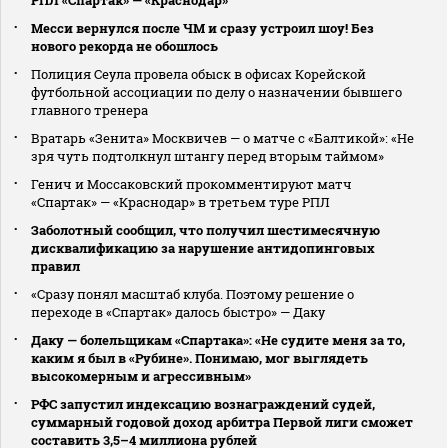
Месси вернулся после ЧМ и сразу устроил шоу! Без
нового рекорда не обошлось
Полиция Сеула провела обыск в офисах Корейской
футбольной ассоциации по делу о назначении бывшего
главного тренера
Вратарь «Зенита» Москвичев — о матче с «Балтикой»: «Не
зря чуть подтолкнул штангу перед вторым таймом»
Генич и Моссаковский прокомментируют матч
«Спартак» — «Краснодар» в третьем туре РПЛ
Заболотный сообщил, что получил шестимесячную
дисквалификацию за нарушение антидопинговых
правил
«Сразу понял масштаб клуба. Поэтому решение о
переходе в «Спартак» далось быстро» — Даку
Даку — болельщикам «Спартака»: «Не судите меня за то,
каким я был в «Рубине». Понимаю, мог выглядеть
высокомерным и агрессивным»
РФС запустил индексацию вознаграждений судей,
суммарный годовой доход арбитра Первой лиги сможет
составить 3,5–4 миллиона рублей