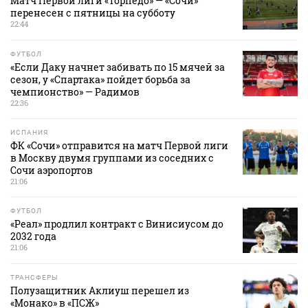
Матч Первой лиги «Торпедо» — «Сочи»
перенесен с пятницы на субботу
22:44
ФУТБОЛ
«Если Даку начнет забивать по 15 мячей за
сезон, у «Спартака» пойдет борьба за
чемпионство» — Радимов
22:36
ИСПАНИЯ
ФК «Сочи» отправится на матч Первой лиги
в Москву двумя группами из соседних с
Сочи аэропортов
21:06
ФУТБОЛ
«Реал» продлил контракт с Винисиусом до
2032 года
21:06
ТРАНСФЕРЫ
Полузащитник Аклиуш перешел из
«Монако» в «ПСЖ»