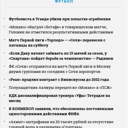
ФУТБОЛ
Футболиста в Уганде убили при попытке ограбления
«Монако» обыграл «Хетафе» в товарищеском матче,
Головин не отметился результативными действиями
Матч Первой лиги «Торпедо» — «Сочи» перенесен с
пятницы на субботу
«Если Даку начнет забивать по 15 мячей за сезон, у
«Спартака» пойдет борьба за чемпионство» — Радимов
ФК «Сочи» отправится на матч Первой лиги в Москву
двумя группами из соседних с Сочи аэропортов
«Реал» продлил контракт с Винисиусом до 2032 года
Полузащитник Аклиуш перешел из «Монако» в «ПСЖ»
КДК дисквалифицировал тренера «Уфы» Тетрадзе на
месяц
В КОНМЕБОЛ заявили, что обеспокоены постоянными
односторонними действиями ФИФА
«Ахмат» оштрафован на 20 тысяч рублей за отсутствие
горячей воды в раздевалке «Спартака»