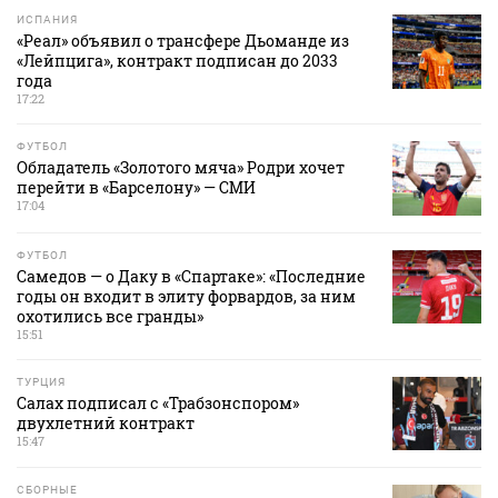
ИСПАНИЯ
«Реал» объявил о трансфере Дьоманде из
«Лейпцига», контракт подписан до 2033
года
17:22
ФУТБОЛ
Обладатель «Золотого мяча» Родри хочет
перейти в «Барселону» — СМИ
17:04
ФУТБОЛ
Самедов — о Даку в «Спартаке»: «Последние
годы он входит в элиту форвардов, за ним
охотились все гранды»
15:51
ТУРЦИЯ
Салах подписал с «Трабзонспором»
двухлетний контракт
15:47
СБОРНЫЕ