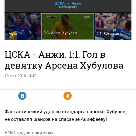
ЦСКА
-
Анжи
матч-центр
1:1. Арсен Хубулов
Ахмед Муса
2:1. Витинью
ЦСКА - Анжи. 1:1. Гол в
девятку Арсена Хубулова
13 мая 2018 14:40
R
Y
Фантастический удар со стандарта наносит Хубулов,
не оставляя шансов на спасание Акинфееву!
HTML-код вставки видео