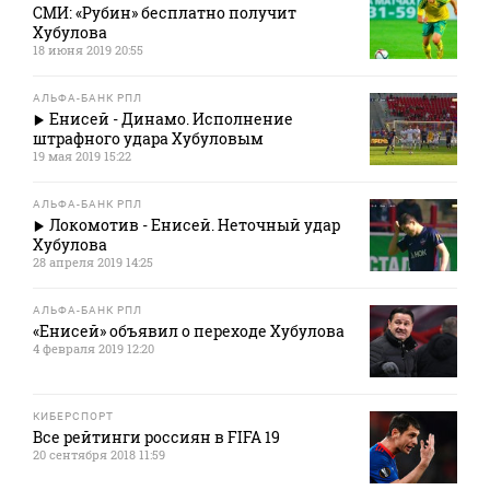
СМИ: «Рубин» бесплатно получит
Хубулова
18 июня 2019 20:55
АЛЬФА-БАНК РПЛ
Енисей - Динамо. Исполнение
штрафного удара Хубуловым
19 мая 2019 15:22
АЛЬФА-БАНК РПЛ
Локомотив - Енисей. Неточный удар
Хубулова
28 апреля 2019 14:25
АЛЬФА-БАНК РПЛ
«Енисей» объявил о переходе Хубулова
4 февраля 2019 12:20
КИБЕРСПОРТ
Все рейтинги россиян в FIFA 19
20 сентября 2018 11:59