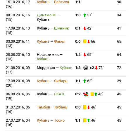
15.10.2016, 17
Кубань
—
Балтика
1:1
90
(16)
08.10.2016, 16
Динамо М
—
1:0
57`
34
(15)
Кубань
17.09.2016, 13
Кубань
—
Шинник
0:1
42`
41
(15)
03.09.2016, 11
Кубань
—
Факел
0:0
66`
65
(13)
28.08.2016, 10
Нефтехимик
—
1:4
65`
64
(13)
Кубань
21.08.2016, 09
Мордовия
—
Кубань
1:3
x2
73`
72
(17)
17.08.2016, 08
Кубань
—
Сибирь
1:1
62`
29
(20)
06.08.2016, 06
Кубань
—
СКА Х
0:2
46`
45
(19)
31.07.2016, 05
Тамбов
—
Кубань
0:0
46`
45
(16)
27.07.2016, 04
Кубань
—
Тосно
1:1
46`
45
(16)