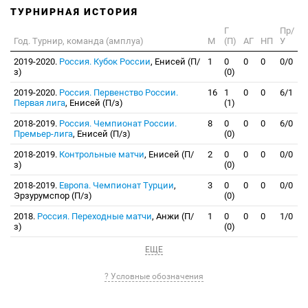
ТУРНИРНАЯ ИСТОРИЯ
Г
Пр/
Год. Турнир, команда (амплуа)
М
(П)
АГ
НП
У
2019-2020.
Россия. Кубок России
, Енисей (П/
1
0
0
0
0/0
з)
(0)
2019-2020.
Россия. Первенство России.
16
1
0
0
6/1
Первая лига
, Енисей (П/з)
(1)
2018-2019.
Россия. Чемпионат России.
8
0
0
0
6/0
Премьер-лига
, Енисей (П/з)
(0)
2018-2019.
Контрольные матчи
, Енисей (П/
2
0
0
0
0/0
з)
(0)
2018-2019.
Европа. Чемпионат Турции
,
3
0
0
0
0/0
Эрзурумспор (П/з)
(0)
2018.
Россия. Переходные матчи
, Анжи (П/
1
0
0
0
1/0
з)
(0)
ЕЩЕ
? Условные обозначения