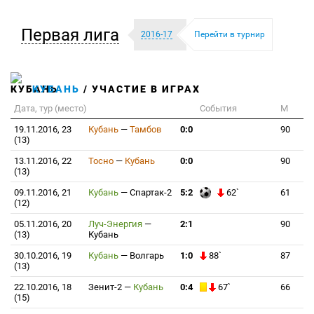
Первая лига
2016-17
Перейти в турнир
КУБАНЬ
/ УЧАСТИЕ В ИГРАХ
Дата, тур (место)
События
М
19.11.2016, 23
Кубань
—
Тамбов
0:0
90
(13)
13.11.2016, 22
Тосно
—
Кубань
0:0
90
(13)
09.11.2016, 21
Кубань
—
Спартак-2
5:2
62`
61
(12)
05.11.2016, 20
Луч-Энергия
—
2:1
90
(13)
Кубань
30.10.2016, 19
Кубань
—
Волгарь
1:0
88`
87
(13)
22.10.2016, 18
Зенит-2
—
Кубань
0:4
67`
66
(15)