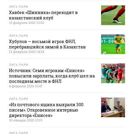
ЛИГА ПАРИ
Хавбек «Шинника» переходит в
казахстанский клуб
13 февраля 2020 12:52
ЛИГА ПАРИ
Хубулов — восьмой игрок ФНЛ,
перебравшийся зимой в Казахстан
12 февраля 2020 14:24
ЛИГА ПАРИ
Источник: Семи игрокам «Енисея»
повысили зарплаты, когда клуб шел на
последнем месте в ФНЛ
4 февраля 2020 10:47
ЛИГА ПАРИ
«Из почтового ящика выкрали 300
писем». Откровенное интервью
директора «Енисея»
30 января 2020 10:19
ЛИГА ПАРИ