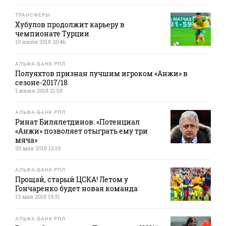
ТРАНСФЕРЫ
Хубулов продолжит карьеру в
чемпионате Турции
10 июля 2018 20:46
АЛЬФА-БАНК РПЛ
Полуяхтов признан лучшим игроком «Анжи» в
сезоне-2017/18
1 июня 2018 21:58
АЛЬФА-БАНК РПЛ
Ринат Билялетдинов: «Потенциал
«Анжи» позволяет отыграть ему три
мяча»
20 мая 2018 12:19
АЛЬФА-БАНК РПЛ
Прощай, старый ЦСКА! Летом у
Гончаренко будет новая команда
13 мая 2018 19:31
АЛЬФА-БАНК РПЛ