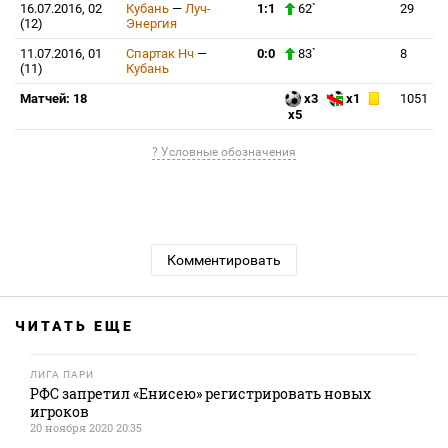
16.07.2016, 02
Кубань
—
Луч-
1:1
62`
29
(12)
Энергия
11.07.2016, 01
Спартак Нч
—
0:0
83`
8
(11)
Кубань
Матчей: 18
x3
x1
1051
x5
? Условные обозначения
Комментировать
ЧИТАТЬ ЕЩЕ
ЛИГА ПАРИ
РФС запретил «Енисею» регистрировать новых
игроков
20 ноября 2020 20:35