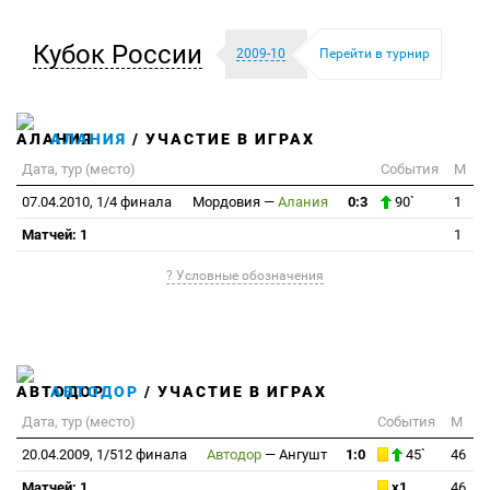
Кубок России
2009-10
Перейти в турнир
АЛАНИЯ
/ УЧАСТИЕ В ИГРАХ
Дата, тур (место)
События
М
07.04.2010, 1/4 финала
Мордовия
—
Алания
0:3
90`
1
Матчей: 1
1
? Условные обозначения
АВТОДОР
/ УЧАСТИЕ В ИГРАХ
Дата, тур (место)
События
М
20.04.2009, 1/512 финала
Автодор
—
Ангушт
1:0
45`
46
Матчей: 1
x1
46