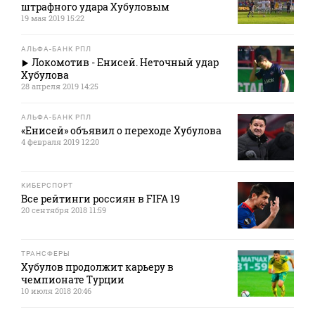
штрафного удара Хубуловым
19 мая 2019 15:22
АЛЬФА-БАНК РПЛ
Локомотив - Енисей. Неточный удар
Хубулова
28 апреля 2019 14:25
АЛЬФА-БАНК РПЛ
«Енисей» объявил о переходе Хубулова
4 февраля 2019 12:20
КИБЕРСПОРТ
Все рейтинги россиян в FIFA 19
20 сентября 2018 11:59
ТРАНСФЕРЫ
Хубулов продолжит карьеру в
чемпионате Турции
10 июля 2018 20:46