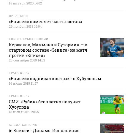
15 января 2020 14:02
ЛИГА ПАРИ
«Енисей» поменяет часть состава
26 ноября 2019 16:04
FONBET КУБОК РОССИИ
Кержаков, Маммана и Сутормин — в
стартовом составе «Зенита» на матч
против «Енисея»
25 сентября 2019 14:52
ТРАНСФЕРЫ
«Енисей» подписал контракт с Хубуловым
16 июля 2019 11:47
ТРАНСФЕРЫ
СМИ: «Рубин» бесплатно получит
Хубулова
18 июня 2019 20:55
АЛЬФА-БАНК РПЛ
Енисей - Динамо. Исполнение