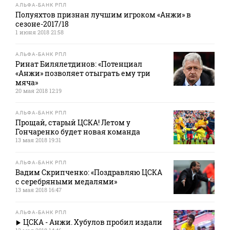
АЛЬФА-БАНК РПЛ
Полуяхтов признан лучшим игроком «Анжи» в
сезоне-2017/18
1 июня 2018 21:58
АЛЬФА-БАНК РПЛ
Ринат Билялетдинов: «Потенциал
«Анжи» позволяет отыграть ему три
мяча»
20 мая 2018 12:19
АЛЬФА-БАНК РПЛ
Прощай, старый ЦСКА! Летом у
Гончаренко будет новая команда
13 мая 2018 19:31
АЛЬФА-БАНК РПЛ
Вадим Скрипченко: «Поздравляю ЦСКА
с серебряными медалями»
13 мая 2018 16:47
АЛЬФА-БАНК РПЛ
ЦСКА - Анжи. Хубулов пробил издали