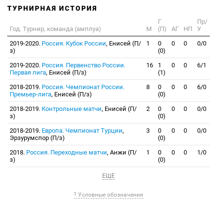
ТУРНИРНАЯ ИСТОРИЯ
Г
Пр/
Год. Турнир, команда (амплуа)
М
(П)
АГ
НП
У
2019-2020.
Россия. Кубок России
, Енисей (П/
1
0
0
0
0/0
з)
(0)
2019-2020.
Россия. Первенство России.
16
1
0
0
6/1
Первая лига
, Енисей (П/з)
(1)
2018-2019.
Россия. Чемпионат России.
8
0
0
0
6/0
Премьер-лига
, Енисей (П/з)
(0)
2018-2019.
Контрольные матчи
, Енисей (П/
2
0
0
0
0/0
з)
(0)
2018-2019.
Европа. Чемпионат Турции
,
3
0
0
0
0/0
Эрзурумспор (П/з)
(0)
2018.
Россия. Переходные матчи
, Анжи (П/
1
0
0
0
1/0
з)
(0)
ЕЩЕ
? Условные обозначения