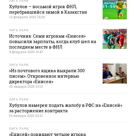
ЛИГА ПАРИ
Хубулов — восьмой игрок ФНЛ,
перебравшийся зимой в Казахстан
12 февраля 2020 14:24
ЛИГА ПАРИ
Источник: Семи игрокам «Енисея»
повысили зарплаты, когда клуб шел на
последнем месте в ФНЛ
4 февраля 2020 10:47
ЛИГА ПАРИ
«Из почтового ящика выкрали 300
писем». Откровенное интервью
директора «Енисея»
30 января 2020 10:19
ЛИГА ПАРИ
Хубулов намерен подать жалобу в РФС на «Енисей»
за расторжение контракта
16 января 2020 23:21
ЛИГА ПАРИ
«Енисей» покидают четыре игрока