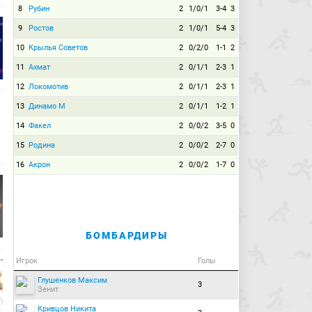
8
Рубин
2
1/0/1
3-4
3
9
Ростов
2
1/0/1
5-4
3
10
Крылья Советов
2
0/2/0
1-1
2
11
Ахмат
2
0/1/1
2-3
1
12
Локомотив
2
0/1/1
2-3
1
13
Динамо М
2
0/1/1
1-2
1
14
Факел
2
0/0/2
3-5
0
15
Родина
2
0/0/2
2-7
0
16
Акрон
2
0/0/2
1-7
0
БОМБАРДИРЫ
Игрок
Голы
Глушенков Максим
3
Зенит
Кривцов Никита