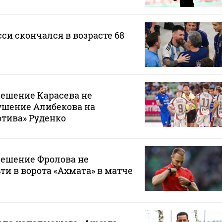
си скончался в возрасте 68
решение Карасева не
ушение Алибекова на
тива» Руденко
решение Фролова не
ти в ворота «Ахмата» в матче