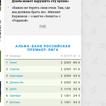
Дзюба может нарушить эту кухню»
«Важно не терять свои очки. Там, где
мы должны брать их». Михаил
Кержаков — о матче «Зенита» с
«Родиной»
ЕЩЕ
АЛЬФА-БАНК РОССИЙСКАЯ
ПРЕМЬЕР-ЛИГА
№
Команда
И
В/Н/П
М
О
1
Зенит
2
2/0/0
8-0
6
2
Спартак
2
2/0/0
5-1
6
3
Краснодар
2
2/0/0
6-3
6
4
Динамо Мх
2
2/0/0
4-2
6
5
ЦСКА
2
1/1/0
3-2
4
6
Оренбург
2
1/0/1
2-4
3
7
Балтика
2
1/0/1
3-3
3