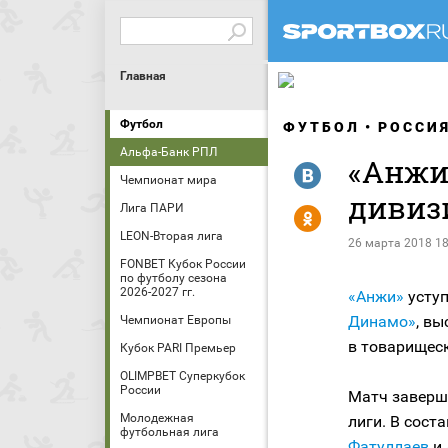
Главная
Футбол
ФУТБОЛ
РОССИ
Альфа-Банк РПЛ
«Анжи»
R
Чемпионат мира
дивиз
Лига ПАРИ
Y
LEON-Вторая лига
26 марта 2018 18
FONBET Кубок России
по футболу сезона
2026-2027 гг.
«Анжи»
усту
Динамо»
, в
Чемпионат Европы
в товарищес
Кубок PARI Премьер
OLIMPBET Суперкубок
России
Матч заверши
Молодежная
лиги. В сост
футбольная лига
Фатуллаев
и