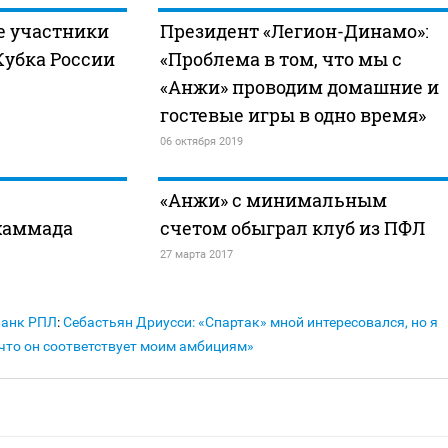
е участники
Президент «Легион-Динамо»:
Кубка России
«Проблема в том, что мы с
«Анжи» проводим домашние и
гостевые игры в одно время»
06 октября 2019
«Анжи» с минимальным
хаммада
счетом обыграл клуб из ПФЛ
27 марта 2017
Банк РПЛ
:
Себастьян Дриусси: «Спартак» мной интересовался, но я
 что он соответствует моим амбициям»