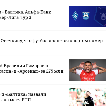
 - Балтика. Альфа-Банк
ер-Лига. Тур 3
Овечкину, что футбол является спортом номер
ой Бразилии Гимараеш
асла» в «Арсенал» за £75 млн
 и «Балтика» назвали
ы на матч РПЛ