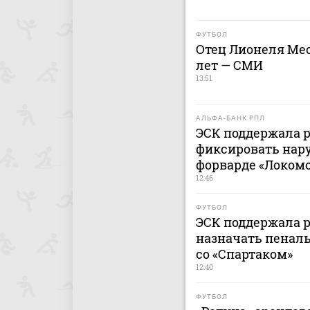
ФУТБОЛ
Отец Лионеля Мес
лет — СМИ
13:51
АЛЬФА-БАНК РПЛ
ЭСК поддержала 
фиксировать нар
форварде «Локомо
12:46
ФУТБОЛ
ЭСК поддержала 
назначать пеналь
со «Спартаком»
12:40
ФУТБОЛ