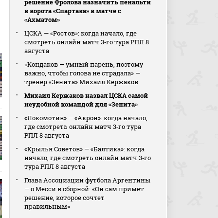
решение Фролова назначить пенальти
в ворота «Спартака» в матче с
«Ахматом»
ЦСКА — «Ростов»: когда начало, где
смотреть онлайн матч 3‑го тура РПЛ 8
августа
«Кондаков — умный парень, поэтому
важно, чтобы голова не страдала» —
тренер «Зенита» Михаил Кержаков
Михаил Кержаков назвал ЦСКА самой
неудобной командой для «Зенита»
«Локомотив» — «Акрон»: когда начало,
где смотреть онлайн матч 3‑го тура
РПЛ 8 августа
«Крылья Советов» — «Балтика»: когда
начало, где смотреть онлайн матч 3‑го
тура РПЛ 8 августа
Глава Ассоциации футбола Аргентины
— о Месси в сборной: «Он сам примет
решение, которое сочтет
правильным»