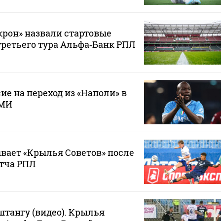
крон» назвали стартовые
третьего тура Альфа‑Банк РПЛ
ие на переход из «Наполи» в
СМИ
вает «Крылья Советов» после
тча РПЛ
штангу (видео). Крылья