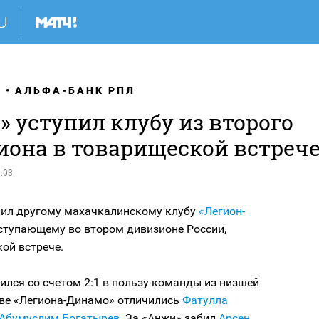
Я
АЛЬФА-БАНК РПЛ
 уступил клубу из второго
иона в товарищеской встреч
:03
пил другому махачкалинскому клубу
«Легион-
ыступающему во втором дивизионе России,
кой встрече.
лся со счетом 2:1 в пользу команды из низшей
аве «Легиона-Динамо» отличились
Фатулла
Абумуслим Богатырев
. За «Анжи» забил
Арсен