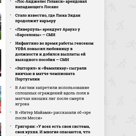
«Лос‑Анджелес Гэлакси» арендовал
нападающего Лосано
Стало известно, где Люка Зидан
продолжит карьеру
«Ливерпуль» арендует Араухо у
«Барселоны» — СМИ
Инфантино во время работы генсеком
УЕФА повысил любовницу в
должности и добился выплаты ей
выходного пособия — СМИ
«Эшторил» и «Фамаликау» сыграли
вничью в матче чемпионата
Португалии
В Англии запретили использование
сплошных ограждений вдоль поля в
матчах низших лиг после смерти
игрока
В «Интер Майами» рассказали об «эре
после Месси»
Григорян: «У всех есть своя система,
своя кухня. И многие опасаются, что