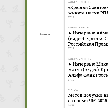
АЛЬФА-БАНК РПЛ
«Крылья Советов» 
минуте матча РПЛ
17:17
АЛЬФА-БАНК РПЛ
Интервью Айма
Европа
(видео). Крылья С
Российская Премь
17:12
АЛЬФА-БАНК РПЛ
Интервью Миха
матча (видео). Кр
Альфа-Банк Росси
17:11
ФУТБОЛ
Месси получил н
за время ЧМ‑2026
16:54