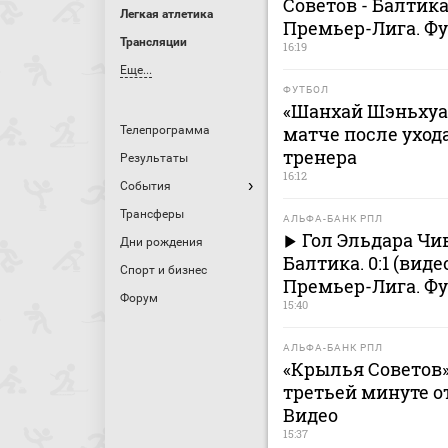
Советов - Балтик
Легкая атлетика
Премьер-Лига. Ф
Трансляции
16:19
Еще...
ФУТБОЛ
«Шанхай Шэньхуа»
матче после ухода
Телепрограмма
тренера
Результаты
16:12
События
Трансферы
АЛЬФА-БАНК РПЛ
Гол Эльдара Чи
Дни рождения
Балтика. 0:1 (вид
Спорт и бизнес
Премьер-Лига. Ф
Форум
15:40
АЛЬФА-БАНК РПЛ
«Крылья Советов» 
третьей минуте о
Видео
15:37