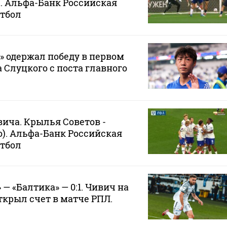
а. Альфа-Банк Российская
утбол
 одержал победу в первом
 Слуцкого с поста главного
вича. Крылья Советов -
ео). Альфа-Банк Российская
утбол
— «Балтика» — 0:1. Чивич на
ткрыл счет в матче РПЛ.