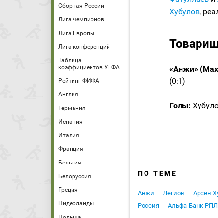
Сборная России
Хубулов
, ре
Лига чемпионов
Лига Европы
Товарищ
Лига конференций
Таблица
коэффициентов УЕФА
«Анжи» (Мах
(0:1)
Рейтинг ФИФА
Англия
Голы:
Хубулов
Германия
Испания
Италия
Франция
Бельгия
ПО ТЕМЕ
Белоруссия
Греция
Анжи
Легион
Арсен Х
Нидерланды
Россия
Альфа-Банк РПЛ
Польша