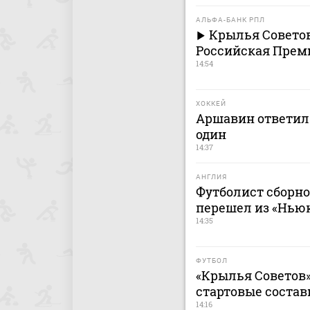
АЛЬФА-БАНК РПЛ
Крылья Советов
Российская Премь
14:54
ХОККЕЙ
Аршавин ответил 
один
14:37
АНГЛИЯ
Футболист сборн
перешел из «Ньюк
14:35
ФУТБОЛ
«Крылья Советов»
стартовые состав
14:16