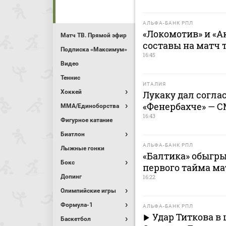
АЛЬФА-БАНК РПЛ
«Локомотив» и «А
Матч ТВ. Прямой эфир
составы на матч 
Подписка «Максимум»
16:45
Видео
Теннис
ИТАЛИЯ
Хоккей
Лукаку дал соглас
«Фенербахче» — 
MMA/Единоборства
16:43
Фигурное катание
Биатлон
АЛЬФА-БАНК РПЛ
Лыжные гонки
«Балтика» обыгры
Бокс
первого тайма ма
Допинг
16:22
Олимпийские игры
Формула-1
АЛЬФА-БАНК РПЛ
Удар Титкова в 
Баскетбол