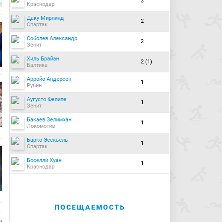
3
Краснодар
Даку Мирлинд
2
Спартак
Соболев Александр
2
Зенит
Хиль Брайан
2 (1)
Балтика
Арройо Андерсон
1
Рубин
Аугусто Фелипе
1
Зенит
Бакаев Зелимхан
1
Локомотив
Барко Эсекьель
1
Спартак
Боселли Хуан
1
Краснодар
ПОСЕЩАЕМОСТЬ