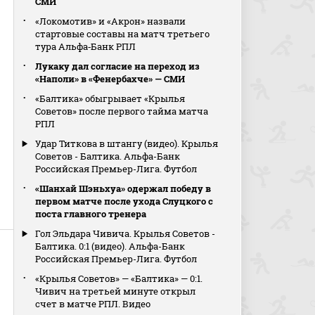
СМИ
«Локомотив» и «Акрон» назвали
стартовые составы на матч третьего
тура Альфа‑Банк РПЛ
Лукаку дал согласие на переход из
«Наполи» в «Фенербахче» — СМИ
«Балтика» обыгрывает «Крылья
Советов» после первого тайма матча
РПЛ
Удар Титкова в штангу (видео). Крылья
Советов - Балтика. Альфа-Банк
Российская Премьер-Лига. Футбол
«Шанхай Шэньхуа» одержал победу в
первом матче после ухода Слуцкого с
поста главного тренера
Гол Эльдара Чивича. Крылья Советов -
Балтика. 0:1 (видео). Альфа-Банк
Российская Премьер-Лига. Футбол
«Крылья Советов» — «Балтика» — 0:1.
Чивич на третьей минуте открыл
счет в матче РПЛ. Видео