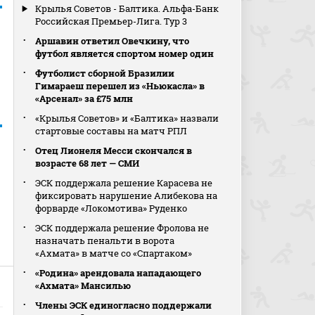
Крылья Советов - Балтика. Альфа-Банк
Российская Премьер-Лига. Тур 3
Аршавин ответил Овечкину, что
футбол является спортом номер один
Футболист сборной Бразилии
Гимараеш перешел из «Ньюкасла» в
«Арсенал» за £75 млн
«Крылья Советов» и «Балтика» назвали
стартовые составы на матч РПЛ
Отец Лионеля Месси скончался в
возрасте 68 лет — СМИ
ЭСК поддержала решение Карасева не
фиксировать нарушение Алибекова на
форварде «Локомотива» Руденко
ЭСК поддержала решение Фролова не
назначать пенальти в ворота
«Ахмата» в матче со «Спартаком»
«Родина» арендовала нападающего
«Ахмата» Мансилью
Члены ЭСК единогласно поддержали