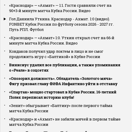
«Краснодар» — «Ахмат» — 1:1. Гости сравняли счет на
90+3‑й минуте матча Кубка России. Видео
Гол Даниила Уткина. Краснодар - Ахмат. 1:0 (видео).
FONBET Кубок России по футболу сезона 2026 - 2027 гг.
Путь РПЛ. Футбол
«Краснодар» — «Ахмат» 1:0. Уткин открыл счет на 66‑й
минуте матча Кубка России. Видео
Кондаков получил удар локтем в лицо и не смог
продолжить игру с «Балтикой» в Кубке России
Винисиус удалил все публикации, а также упоминания
о «Реале» в соцсетях
«Опозорил должность». Обладатель «Золотого мяча»
Фигу призвал главу ФИФА Инфантино уйти в отставку
«Спартак» мощно стартовал в Кубке России. 16-летний
Полех переписал историю клуба!
«Зенит» обыгрывает «Балтику» после первого тайма
матча Кубка России
«Краснодар» и «Ахмат» не забили мячей в первом тайме
матча Кубка России