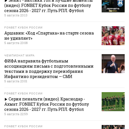
Зенит - Балтика. Гол и лучшие моменты
(видео). FONBET Кубок России по футболу
сезона 2026 - 2027 гг. Путь РПЛ. Футбол
5 августа 23:13
FONBET КУБОК РОССИИ
Аршавин: «Ход «Спартака» на старте сезона
не удивляет»
5 августа 23:08
ЧЕМПИОНАТ МИРА
ФИФА направила футбольным
ассоциациям письма с подготовленными
текстами в поддержку переизбрания
Инфантино президентом — СМИ
5 августа 23:01
FONBET КУБОК РОССИИ
Серия пенальти (видео). Краснодар -
Ахмат. FONBET Кубок России по футболу
сезона 2026 - 2027 гг. Путь РПЛ. Футбол
5 августа 22:59
FONBET КУБОК РОССИИ