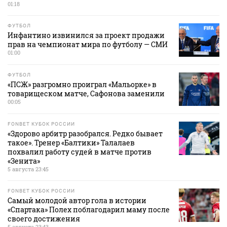
01:18
ФУТБОЛ
Инфантино извинился за проект продажи
прав на чемпионат мира по футболу — СМИ
01:00
ФУТБОЛ
«ПСЖ» разгромно проиграл «Мальорке» в
товарищеском матче, Сафонова заменили
00:05
FONBET КУБОК РОССИИ
«Здорово арбитр разобрался. Редко бывает
такое». Тренер «Балтики» Талалаев
похвалил работу судей в матче против
«Зенита»
5 августа 23:45
FONBET КУБОК РОССИИ
Самый молодой автор гола в истории
«Спартака» Полех поблагодарил маму после
своего достижения
5 августа 23:43