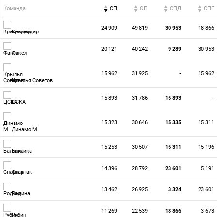
Команда
СП
ОП
CПД
CПГ
24 909
49 819
30 953
18 866
Краснодар
20 121
40 242
9 289
30 953
Факел
15 962
31 925
-
15 962
Крылья Советов
15 893
31 786
15 893
-
ЦСКА
15 323
30 646
15 335
15 311
Динамо М
15 253
30 507
15 311
15 196
Балтика
14 396
28 792
23 601
5 191
Спартак
13 462
26 925
3 324
23 601
Родина
11 269
22 539
18 866
3 673
Рубин