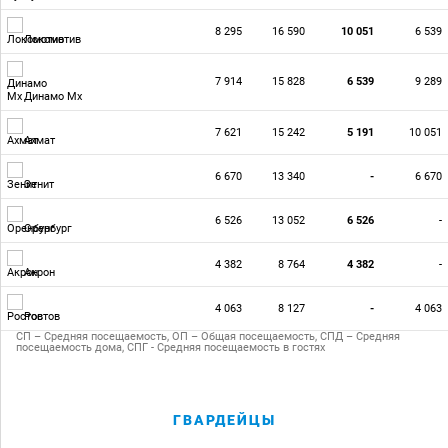
8 295
16 590
10 051
6 539
Локомотив
7 914
15 828
6 539
9 289
Динамо Мх
7 621
15 242
5 191
10 051
Ахмат
6 670
13 340
-
6 670
Зенит
6 526
13 052
6 526
-
Оренбург
4 382
8 764
4 382
-
Акрон
4 063
8 127
-
4 063
Ростов
СП – Средняя посещаемость, ОП – Общая посещаемость, СПД – Средняя
посещаемость дома, СПГ - Средняя посещаемость в гостях
ГВАРДЕЙЦЫ