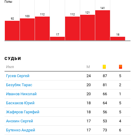
Голы
141
121
112
112
103
92
17
18
СУДЬИ
Имя
М
Гусев Сергей
24
87
5
Безубяк Тарас
20
81
2
Иванов Николай
20
66
1
Баскаков Юрий
18
64
5
Жафяров Гаряфий
18
56
5
Анохин Сергей
17
53
4
Бутенко Андрей
17
73
6