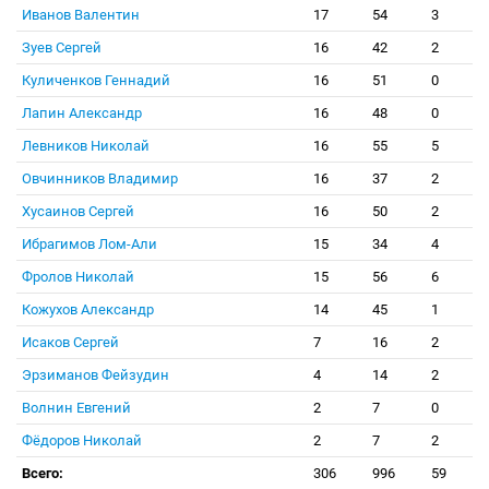
Иванов Валентин
17
54
3
Зуев Сергей
16
42
2
Куличенков Геннадий
16
51
0
Лапин Александр
16
48
0
Левников Николай
16
55
5
Овчинников Владимир
16
37
2
Хусаинов Сергей
16
50
2
Ибрагимов Лом-Али
15
34
4
Фролов Николай
15
56
6
Кожухов Александр
14
45
1
Исаков Сергей
7
16
2
Эрзиманов Фейзудин
4
14
2
Волнин Евгений
2
7
0
Фёдоров Николай
2
7
2
Всего:
306
996
59