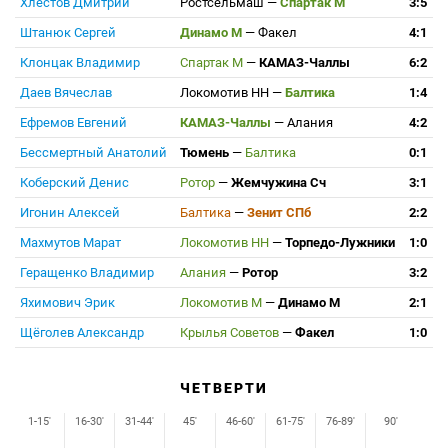
Хлестов Дмитрий
Ростсельмаш
—
Спартак М
3:5
Штанюк Сергей
Динамо М
—
Факел
4:1
Клонцак Владимир
Спартак М
—
КАМАЗ-Чаллы
6:2
Даев Вячеслав
Локомотив НН
—
Балтика
1:4
Ефремов Евгений
КАМАЗ-Чаллы
—
Алания
4:2
Бессмертный Анатолий
Тюмень
—
Балтика
0:1
Коберский Денис
Ротор
—
Жемчужина Сч
3:1
Игонин Алексей
Балтика
—
Зенит СПб
2:2
Махмутов Марат
Локомотив НН
—
Торпедо-Лужники
1:0
Геращенко Владимир
Алания
—
Ротор
3:2
Яхимович Эрик
Локомотив М
—
Динамо М
2:1
Щёголев Александр
Крылья Советов
—
Факел
1:0
ЧЕТВЕРТИ
1-15'
16-30'
31-44'
45'
46-60'
61-75'
76-89'
90'