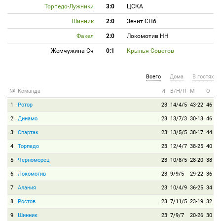
Торпедо-Лужники
3:0
ЦСКА
Шинник
2:0
Зенит СПб
Факел
2:0
Локомотив НН
Жемчужина Сч
0:1
Крылья Советов
Всего
Дома
В гостях
№
Команда
И
В/Н/П
М
О
1
Ротор
23
14/4/5
43-22
46
2
Динамо
23
13/7/3
30-13
46
3
Спартак
23
13/5/5
38-17
44
4
Торпедо
23
12/4/7
38-25
40
5
Черноморец
23
10/8/5
28-20
38
6
Локомотив
23
9/9/5
29-22
36
7
Алания
23
10/4/9
36-25
34
8
Ростов
23
7/11/5
23-19
32
9
Шинник
23
7/9/7
20-26
30