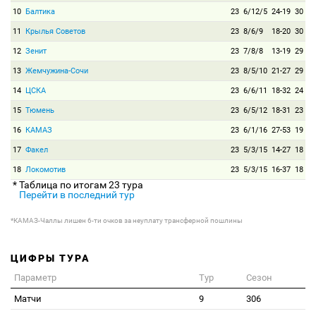
10
Балтика
23
6/12/5
24-19
30
11
Крылья Советов
23
8/6/9
18-20
30
12
Зенит
23
7/8/8
13-19
29
13
Жемчужина-Сочи
23
8/5/10
21-27
29
14
ЦСКА
23
6/6/11
18-32
24
15
Тюмень
23
6/5/12
18-31
23
16
КАМАЗ
23
6/1/16
27-53
19
17
Факел
23
5/3/15
14-27
18
18
Локомотив
23
5/3/15
16-37
18
* Таблица по итогам 23 тура
Перейти в последний тур
*КАМАЗ-Чаллы лишен 6-ти очков за неуплату трансферной пошлины
ЦИФРЫ ТУРА
Параметр
Тур
Сезон
Матчи
9
306