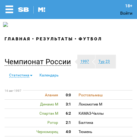
Войти
ГЛАВНАЯ
РЕЗУЛЬТАТЫ
ФУТБОЛ
Чемпионат России
1997
Тур 23
Статистика
Календарь
16 авг 1997
Алания
0:0
Ростсельмаш
Динамо М
3:1
Локомотив М
Спартак М
6:2
КАМАЗ-Чаллы
Ротор
2:1
Балтика
Черноморец
4:0
Тюмень