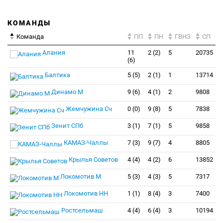
КОМАНДЫ
Команда
ПП
ПН
ГВНЗ
СП
Алания
11
2 (2)
5
20735
(6)
Балтика
5 (5)
2 (1)
1
13714
Динамо М
9 (6)
4 (1)
2
9808
Жемчужина Сч
0 (0)
9 (8)
5
7838
Зенит СПб
3 (1)
7 (1)
5
9858
КАМАЗ-Чаллы
7 (3)
9 (7)
4
8805
Крылья Советов
4 (4)
4 (2)
6
13852
Локомотив М
5 (3)
4 (3)
5
7317
Локомотив НН
1 (1)
8 (4)
3
7400
Ростсельмаш
4 (4)
6 (4)
3
10194