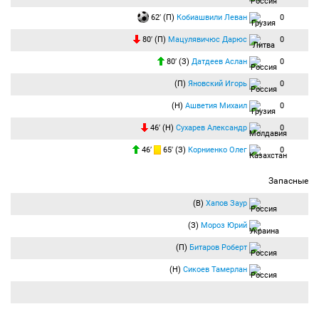
62′ (П)
Кобиашвили Леван
0
80′ (П)
Мацулявичюс Дарюс
0
80′ (З)
Датдеев Аслан
0
(П)
Яновский Игорь
0
(Н)
Ашветия Михаил
0
46′ (Н)
Сухарев Александр
0
46′
65′ (З)
Корниенко Олег
0
Запасные
(В)
Хапов Заур
(З)
Мороз Юрий
(П)
Битаров Роберт
(Н)
Сикоев Тамерлан