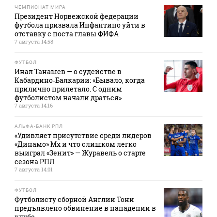
ЧЕМПИОНАТ МИРА
Президент Норвежской федерации
футбола призвала Инфантино уйти в
отставку с поста главы ФИФА
7 августа 14:58
ФУТБОЛ
Инал Танашев — о судействе в
Кабардино‑Балкарии: «Бывало, когда
прилично прилетало. С одним
футболистом начали драться»
7 августа 14:16
АЛЬФА-БАНК РПЛ
«Удивляет присутствие среди лидеров
«Динамо» Мх и что слишком легко
выиграл «Зенит» — Журавель о старте
сезона РПЛ
7 августа 14:01
ФУТБОЛ
Футболисту сборной Англии Тони
предъявлено обвинение в нападении в
клубе