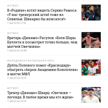
ФУТБОЛ
В «Родине» хотят видеть Серхио Рамоса:
«У нас тренерский штаб тоже из
Севильи. Шикарно бы вписался!»
7 августа 17:01
ФУТБОЛ
Вратарь «Динамо» Расулов: «Боев Шары
Буллета я посмотрел точно больше, чем
матчей Овечкина»
7 августа 16:44
МОЛОДЕЖНАЯ ФУТБОЛЬНАЯ ЛИГА
Дубль Полевого помог «Краснодару»
обыграть «Акрон‑Академию Коноплева»
в матче МФЛ
7 августа 16:19
ФУТБОЛ
Тренер «Динамо» Шварц: «Овечкин —
легенда. В любое время мы его ждем»
7 августа 16:19