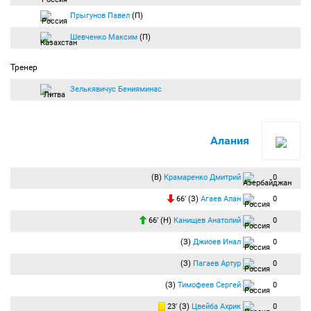
Прыгунов Павел
(П)
Шевченко Максим
(П)
Тренер
Зелькявичус Бенияминас
Алания
(В)
Крамаренко Дмитрий
0
66′ (З)
Агаев Алан
0
66′ (Н)
Канищев Анатолий
0
(З)
Джиоев Инал
0
(З)
Пагаев Артур
0
(З)
Тимофеев Сергей
0
23′ (З)
Цвейба Ахрик
0