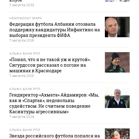
7 августа 13:32
ЧЕМПИОНАТ МИРА
Федерация футбола Албании отозвала
поддержку кандидатуры Инфантино на
выборах президента ФИФА
7 августа 13:18
АЛЬФА-БАНК РПЛ
«Понял, что я не такой уж и крутой».
Сигурдссон рассказал о погоне на
машинах в Краснодаре
7 августа 13:15
АЛЬФА-БАНК РПЛ
Гендиректор «Ахмата» Айдамиров: «Мы,
как и «Спартак», недовольны
судейством. Не считаем поведение
Касинтуры агрессивным»
7 августа 13:14
АЛЬФА-БАНК РПЛ
Звезда российского футбола попался на