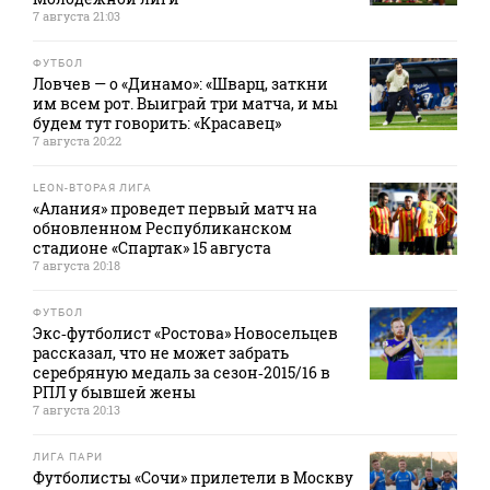
7 августа 21:03
ФУТБОЛ
Ловчев — о «Динамо»: «Шварц, заткни
им всем рот. Выиграй три матча, и мы
будем тут говорить: «Красавец»
7 августа 20:22
LEON-ВТОРАЯ ЛИГА
«Алания» проведет первый матч на
обновленном Республиканском
стадионе «Спартак» 15 августа
7 августа 20:18
ФУТБОЛ
Экс‑футболист «Ростова» Новосельцев
рассказал, что не может забрать
серебряную медаль за сезон‑2015/16 в
РПЛ у бывшей жены
7 августа 20:13
ЛИГА ПАРИ
Футболисты «Сочи» прилетели в Москву