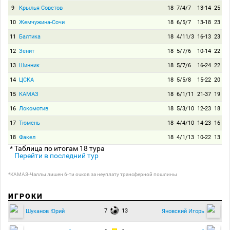
9
Крылья Советов
18
7/4/7
13-14
25
10
Жемчужина-Сочи
18
6/5/7
13-18
23
11
Балтика
18
4/11/3
16-13
23
12
Зенит
18
5/7/6
10-14
22
13
Шинник
18
5/7/6
16-24
22
14
ЦСКА
18
5/5/8
15-22
20
15
КАМАЗ
18
6/1/11
21-37
19
16
Локомотив
18
5/3/10
12-23
18
17
Тюмень
18
4/4/10
14-23
16
18
Факел
18
4/1/13
10-22
13
* Таблица по итогам 18 тура
Перейти в последний тур
*КАМАЗ-Чаллы лишен 6-ти очков за неуплату трансферной пошлины
ИГРОКИ
7
13
Шуканов Юрий
Яновский Игорь