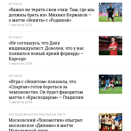
ФУТБОЛ
«Важно не терять свои очки. Там, где мы
должны брать их». Михаил Кержаков —
о матче «Зенита» с «Родиной»
7 августа 22:31
ФУТБОЛ
«Не соглашусь, что Даку
индивидуалист. Доволен, что у нас
появился новый яркий форвард» —
Карседо
7 августа 22:06
ФУТБОЛ
«Игра с «Зенитом» показала, что
«Спартак» готов бороться за
чемпионство. Он будет фаворитом
матча с «Краснодаром» — Гладилин
7 августа 21:56
МОЛОДЕЖНАЯ ФУТБОЛЬНАЯ ЛИГА
Московский «Локомотив» обыграл
московское «Динамо» в матче
Молодежной лиги