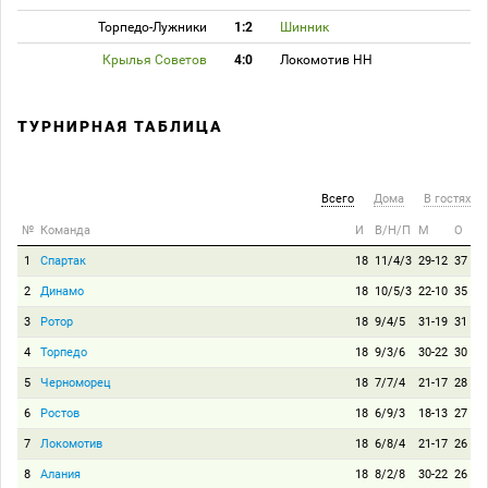
Торпедо-Лужники
1:2
Шинник
Крылья Советов
4:0
Локомотив НН
ТУРНИРНАЯ ТАБЛИЦА
Всего
Дома
В гостях
№
Команда
И
В/Н/П
М
О
1
Спартак
18
11/4/3
29-12
37
2
Динамо
18
10/5/3
22-10
35
3
Ротор
18
9/4/5
31-19
31
4
Торпедо
18
9/3/6
30-22
30
5
Черноморец
18
7/7/4
21-17
28
6
Ростов
18
6/9/3
18-13
27
7
Локомотив
18
6/8/4
21-17
26
8
Алания
18
8/2/8
30-22
26