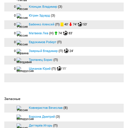
0
Клонцак Владимир
(З)
0
Югрин Эдуард
(З)
0
Бабенко Алексей
(П)
40′
74′
53′
0
Матвеев Лев
(Н)
74′
83′
0
Евдокимов Роберт
(П)
0
Заярный Владимир
(П)
24′
0
Тропанец Борис
(П)
0
Шуканов Юрий
(П)
11′
Запасные
Ковнеристов Вячеслав
(В)
Борозна Дмитрий
(З)
Дегтярёв Игорь
(П)