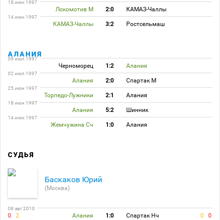
18 июн 1997
Локомотив М
2:0
КАМАЗ-Чаллы
14 июн 1997
КАМАЗ-Чаллы
3:2
Ростсельмаш
АЛАНИЯ
09 июл 1997
Черноморец
1:2
Алания
02 июл 1997
Алания
2:0
Спартак М
25 июн 1997
Торпедо-Лужники
2:1
Алания
18 июн 1997
Алания
5:2
Шинник
14 июн 1997
Жемчужина Сч
1:0
Алания
СУДЬЯ
Баскаков Юрий
(Москва)
08 авг 2010
0
2
Алания
1:0
Спартак Нч
0
0