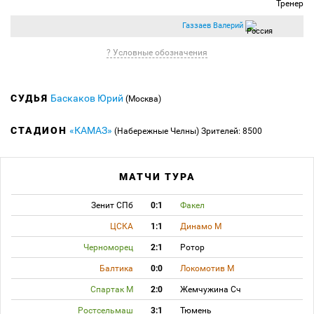
Тренер
Газзаев Валерий
? Условные обозначения
СУДЬЯ
Баскаков Юрий
(Москва)
СТАДИОН
«КАМАЗ»
(Набережные Челны)
Зрителей: 8500
МАТЧИ ТУРА
Зенит СПб
0:1
Факел
ЦСКА
1:1
Динамо М
Черноморец
2:1
Ротор
Балтика
0:0
Локомотив М
Спартак М
2:0
Жемчужина Сч
Ростсельмаш
3:1
Тюмень