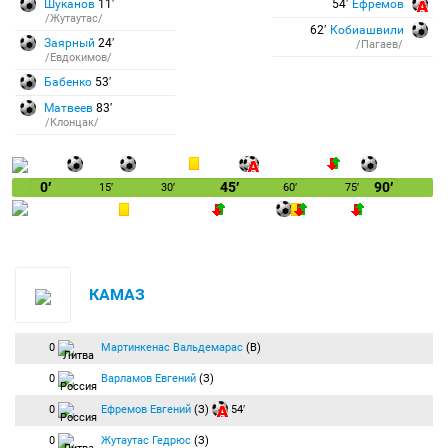
Шуканов
11′
54′
Ефремов
/Жутаутас/
62′
Кобиашвили
Заярный
24′
/Пагаев/
/Евдокимов/
Бабенко
53′
Матвеев
83′
/Клонцак/
0′
45′
90′
15′
30′
60′
75′
КАМАЗ
0
Мартинкенас Вальдемарас
(В)
0
Варламов Евгений
(З)
0
Ефремов Евгений
(З)
54′
0
Жутаутас Гедрюс
(З)