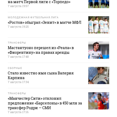
на матч Первой лиги с «Торпедо»
7 августа 19:57
МОЛОДЕЖНАЯ ФУТБОЛЬНАЯ ЛИГА
«Ростов» обыграл «Зенит» в матче МФЛ
7 августа 19:25
ТРАНСФЕРЫ
Мастантуоно перешел из «Реала» в
«Фиорентину» на правах аренды
7 августа 17:48
СБОРНЫЕ
Стало известно имя сына Валерия
Карпина
7 августа 17:34
ТРАНСФЕРЫ
«Манчестер Сити» отклонил
предложение «Барселоны» в €50 млн за
трансфер Родри — СМИ
7 августа 17:16