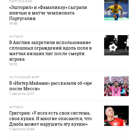
ПОРТУГАЛИЯ
«Эшторил» и «Фамаликау» сыграли
вничью в матче чемпионата
Португалии
00:48
ФУТБОЛ
В Англии запретили использование
сплошных ограждений вдоль поля в
матчах низших лиг после смерти
игрока
00:32
ОСТАЛЬНОЙ МИР
В «Интер Майами» рассказали об «эре
после Месси»
7 августа 23:37
ФУТБОЛ
Григорян: «У всех есть своя система,
своя кухня. И многие опасаются, что
Дзюба может нарушить эту кухню»
7 августа 22:44