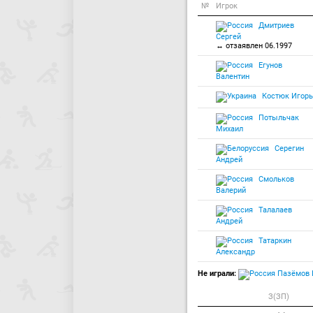
№
Игрок
Дмитриев
Сергей
↔ отзаявлен 06.1997
Егунов
Валентин
Костюк Игорь
Потыльчак
Михаил
Серегин
Андрей
Смольков
Валерий
Талалаев
Андрей
Татаркин
Александр
Не играли:
Пазёмов 
З(ЗП)