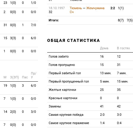
23
1(0)
0
1/0
18.10.1997
Тюмень
—
Жемчужина
2:2
1(1)
2
0(0)
0
0/0
32
Сч
Итого:
8(7)
7(5)
31
0(0)
1
7/0
15
3(3)
0
6/0
ОБЩАЯ СТАТИСТИКА
Дома
В гостях
1
0(0)
0
0/0
Голов забито
16
12
Голов пропущено
15
31
Первый забитый гол
13 мин.
7 мин.
Пр/
M
З(ЗП)
Пас
У
Первый пропущенный гол
5 мин.
15 мин.
19
1(0)
3
6/0
Желтые карточки
25
35
Красные карточки
0
0
7
1(0)
0
0/0
Замены
41
42
14
2(0)
0
3/0
Самая крупная победа
2:0
3:0
Самое крупное поражение
1:4
0:4
7
0(0)
0
0/0