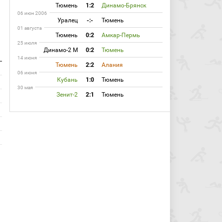
Тюмень
1:2
Динамо-Брянск
06 июн 2006
Уралец
-:-
Тюмень
01 августа
Тюмень
0:2
Амкар-Пермь
25 июля
Динамо-2 М
0:2
Тюмень
14 июня
Тюмень
2:2
Алания
06 июня
Кубань
1:0
Тюмень
30 мая
Зенит-2
2:1
Тюмень