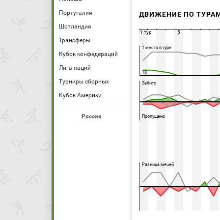
Португалия
ДВИЖЕНИЕ ПО ТУРА
Шотландия
1 тур
5
Трансферы
1 место в туре
Кубок конфедераций
Лига наций
18
Турниры сборных
Забито
Кубок Америки
Россия
Пропущено
Разница мячей