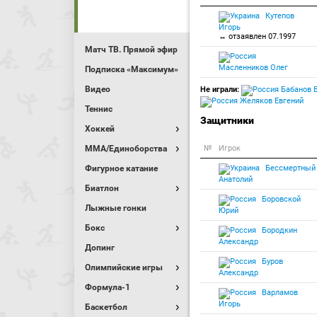
Кутепов
Игорь
↔ отзаявлен 07.1997
Матч ТВ. Прямой эфир
Масленников Олег
Подписка «Максимум»
Видео
Не играли:
Бабанов 
Желяков Евгений
Теннис
Защитники
Хоккей
MMA/Единоборства
№
Игрок
Фигурное катание
Бессмертный
Анатолий
Биатлон
Боровской
Лыжные гонки
Юрий
Бокс
Бородкин
Александр
Допинг
Буров
Олимпийские игры
Александр
Формула-1
Варламов
Игорь
Баскетбол