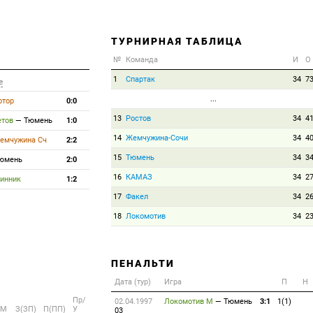
ТУРНИРНАЯ ТАБЛИЦА
№
Команда
И
О
1
Спартак
34
7
е
...
отор
0:0
13
Ростов
34
4
етов
—
Тюмень
1:0
14
Жемчужина-Сочи
34
4
емчужина Сч
2:2
15
Тюмень
34
3
юмень
2:0
16
КАМАЗ
34
2
инник
1:2
17
Факел
34
2
18
Локомотив
34
2
ПЕНАЛЬТИ
Дата (тур)
Игра
П
Н
Пр/
02.04.1997
Локомотив М
—
Тюмень
3:1
1(1)
M
З(ЗП)
П(ПП)
У
03