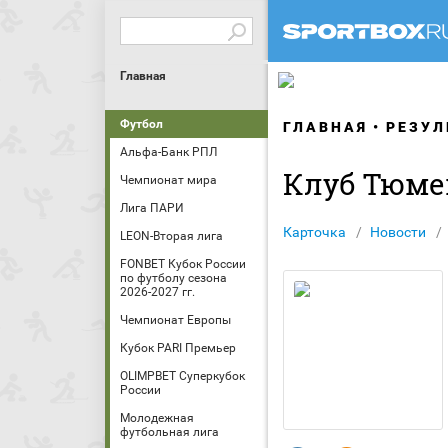
Главная
Футбол
ГЛАВНАЯ
РЕЗУЛ
Альфа-Банк РПЛ
Клуб Тюме
Чемпионат мира
Лига ПАРИ
Карточка
Новости
LEON-Вторая лига
FONBET Кубок России
по футболу сезона
2026-2027 гг.
Чемпионат Европы
Кубок PARI Премьер
OLIMPBET Суперкубок
России
Молодежная
футбольная лига