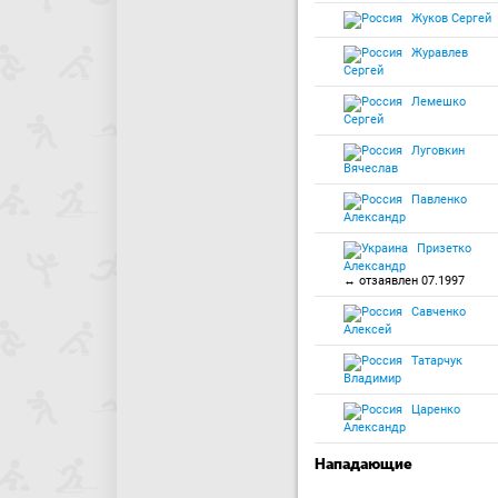
Жуков Сергей
Журавлев
Сергей
Лемешко
Сергей
Луговкин
Вячеслав
Павленко
Александр
Призетко
Александр
↔ отзаявлен 07.1997
Савченко
Алексей
Татарчук
Владимир
Царенко
Александр
Нападающие