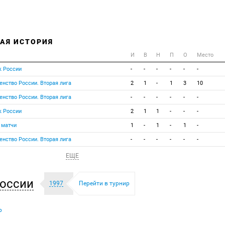
АЯ ИСТОРИЯ
И
В
Н
П
О
Место
к России
-
-
-
-
-
-
енство России. Вторая лига
2
1
-
1
3
10
енство России. Вторая лига
-
-
-
-
-
-
к России
2
1
1
-
-
-
 матчи
1
-
1
-
1
-
енство России. Вторая лига
-
-
-
-
-
-
ЕЩЕ
оссии
1997
Перейти в турнир
р