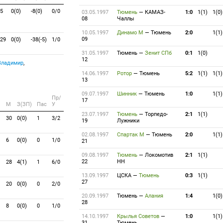
5
0(0)
-8(0)
0/0
03.05.1997
Тюмень
—
КАМАЗ-
1:0
1(1)
1(0)
08
Чаллы
10.05.1997
Динамо М
—
Тюмень
2:0
1(1)
09
29
0(0)
-38(-5)
1/0
31.05.1997
Тюмень
—
Зенит СПб
0:1
1(0)
12
Владимир
,
14.06.1997
Ротор
—
Тюмень
5:2
1(1)
1(1)
13
09.07.1997
Шинник
—
Тюмень
1:0
1(1)
Пр/
17
M
З(ЗП)
Пас
У
23.07.1997
Тюмень
—
Торпедо-
2:1
1(1)
30
0(0)
1
3/2
19
Лужники
02.08.1997
Спартак М
—
Тюмень
2:0
1(1)
6
0(0)
0
1/0
21
09.08.1997
Тюмень
—
Локомотив
2:1
1(1)
22
НН
28
4(1)
1
6/0
13.09.1997
ЦСКА
—
Тюмень
0:3
1(1)
27
20
0(0)
0
2/0
20.09.1997
Тюмень
—
Алания
1:4
1(0)
28
8
0(0)
0
1/0
14.10.1997
Крылья Советов
—
1:0
1(1)
31
Тюмень