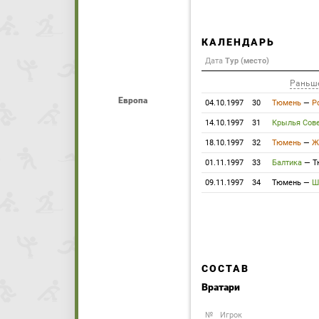
КАЛЕНДАРЬ
Дата
Тур (место)
Раньш
Европа
04.10.1997
30
Тюмень
—
Р
14.10.1997
31
Крылья Сов
18.10.1997
32
Тюмень
—
Ж
01.11.1997
33
Балтика
—
Т
09.11.1997
34
Тюмень
—
Ш
СОСТАВ
Вратари
№
Игрок