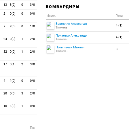
13
3(2)
0
3/0
БОМБАРДИРЫ
2
0(0)
0
0/0
Игрок
Голы
Бородкин Александр
4 (1)
7
2(0)
0
1/0
Тюмень
Призетко Александр
4 (1)
24
0(0)
1
2/0
Тюмень
Потыльчак Михаил
3
Тюмень
32
0(0)
1
2/0
17
3(1)
2
3/0
4
1(0)
0
0/0
20
0(0)
3
2/0
10
1(0)
1
0/0
Пр/