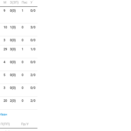
M
З(ЗП)
Пас
У
9
0(0)
1
0/0
10
1(0)
0
3/0
3
0(0)
0
0/0
29
3(0)
1
1/0
4
0(0)
0
0/0
5
0(0)
0
2/0
3
0(0)
0
0/0
20
2(0)
0
2/0
Иван
П(ПП)
Пр/У