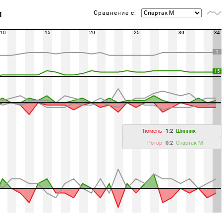
Сравнение с:
М
10
15
20
25
30
34
1
15
Тюмень
1:2
Шинник
Ротор
0:2
Спартак М