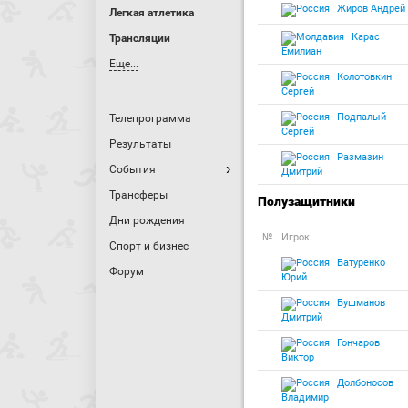
Жиров Андрей
Легкая атлетика
Карас
Трансляции
Емилиан
Еще...
Колотовкин
Сергей
Подпалый
Телепрограмма
Сергей
Результаты
Размазин
События
Дмитрий
Трансферы
Полузащитники
Дни рождения
№
Игрок
Спорт и бизнес
Батуренко
Форум
Юрий
Бушманов
Дмитрий
Гончаров
Виктор
Долбоносов
Владимир