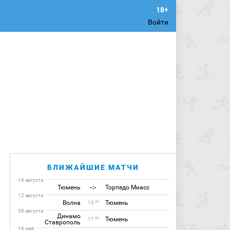
Войти
БЛИЖАЙШИЕ МАТЧИ
16 августа
Тюмень
-:-
Торпедо Миасс
12 августа
Волна
Тюмень
30
13
08 августа
Динамо
Тюмень
00
17
Ставрополь
16 мая