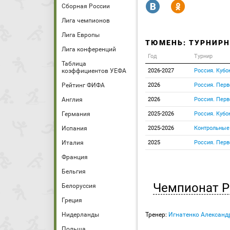
R
Y
Сборная России
Лига чемпионов
Лига Европы
ТЮМЕНЬ: ТУРНИРН
Лига конференций
Год
Турнир
Таблица
коэффициентов УЕФА
2026-2027
Россия. Кубо
Рейтинг ФИФА
2026
Россия. Перв
Англия
2026
Россия. Перв
Германия
2025-2026
Россия. Кубо
Испания
2025-2026
Контрольные
Италия
2025
Россия. Перв
Франция
Бельгия
Чемпионат Р
Белоруссия
Греция
Нидерланды
Тренер:
Игнатенко Александ
Польша