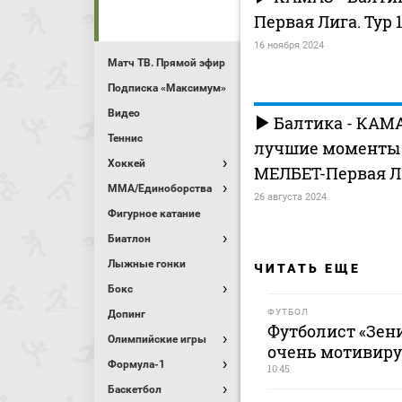
Первая Лига. Тур 
16 ноября 2024
Матч ТВ. Прямой эфир
Подписка «Максимум»
Видео
Балтика - КАМА
Теннис
лучшие моменты (
Хоккей
МЕЛБЕТ-Первая Л
MMA/Единоборства
26 августа 2024
Фигурное катание
Биатлон
Лыжные гонки
ЧИТАТЬ ЕЩЕ
Бокс
ФУТБОЛ
Допинг
Футболист «Зени
Олимпийские игры
очень мотивируе
Формула-1
10:45
Баскетбол