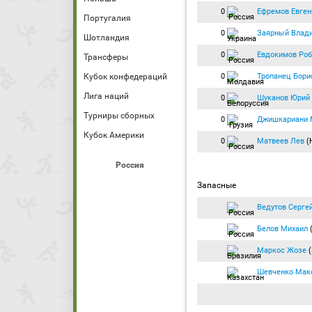
0
Ефремов Евген
Португалия
0
Заярный Влад
Шотландия
0
Евдокимов Роб
Трансферы
0
Тропанец Бори
Кубок конфедераций
Лига наций
0
Шуканов Юрий
Турниры сборных
0
Джишкариани 
Кубок Америки
0
Матвеев Лев
(
Россия
Запасные
Ведутов Серге
Белов Михаил
(
Маркос Жозе
(
Шевченко Мак