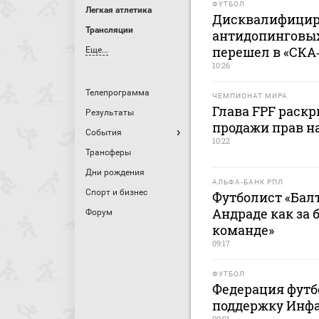
ФУТБОЛ
Легкая атлетика
Дисквалифицир
Трансляции
антидопинговы
перешел в «СКА
Еще...
10:26
Телепрограмма
ЧЕМПИОНАТ МИРА
Глава FPF раск
Результаты
продажи прав н
События
10:22
Трансферы
Дни рождения
АЛЬФА-БАНК РПЛ
Спорт и бизнес
Футболист «Балт
Андраде как за 
Форум
команде»
09:17
ФУТБОЛ
Федерация футб
поддержку Инф
09:01