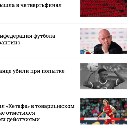
вышла в четвертьфинал
нфедерация футбола
фантино
ганде убили при попытке
ал «Хетафе» в товарищеском
 не отметился
ми действиями