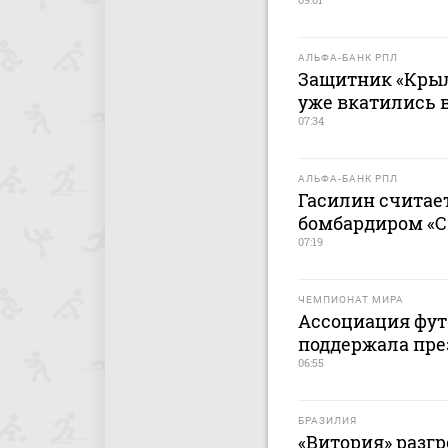
АЛЬФА-БАНК РПЛ
Защитник «Крыл
уже вкатились в
07:34
АЛЬФА-БАНК РПЛ
Гасилин считае
бомбардиром «С
07:19
ЧЕМПИОНАТ МИРА
Ассоциация фут
поддержала пр
06:55
БРАЗИЛИЯ
«Витория» разг