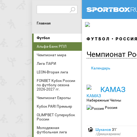
Главная
Футбол
ФУТБОЛ
РОССИ
Альфа-Банк РПЛ
Чемпионат Ро
Чемпионат мира
Лига ПАРИ
Календарь
LEON-Вторая лига
FONBET Кубок России
по футболу сезона
КАМАЗ
2026-2027 гг.
Чемпионат Европы
Набережные Челны
Кубок PARI Премьер
Россия
OLIMPBET Суперкубок
России
Молодежная
Шуканов
31′
футбольная лига
/Джишкариани/