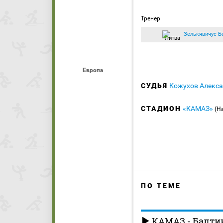
Тренер
Зелькявичус Б
Европа
СУДЬЯ
Кожухов Алекс
СТАДИОН
«КАМАЗ»
(Н
ПО ТЕМЕ
КАМАЗ - Балтик