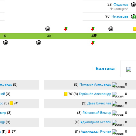
28′
Федьков
/Низовцев/
90′
Низовцев
45′
15′
30′
Балтика
ександр
(В)
(В)
Помазун Александр
0
ний
(З)
76′ (З)
Горбачёв Александр
0
юс
(З)
74′
(З)
Даев Вячеслав
0
имир
(З)
(З)
Яблонский Виктор
0
ндр
(З)
(П)
Аджинджал Беслан
0
ь
(П)
37′
(П)
Аджинджал Руслан
0