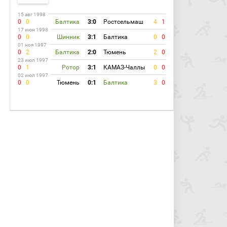
15 авг 1998
0
0
Балтика
3:0
Ростсельмаш
4
1
17 июн 1998
0
0
Шинник
3:1
Балтика
0
0
01 ноя 1997
0
2
Балтика
2:0
Тюмень
2
0
23 июл 1997
0
1
Ротор
3:1
КАМАЗ-Чаллы
0
0
02 июл 1997
0
0
Тюмень
0:1
Балтика
3
0