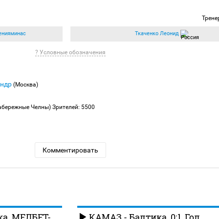
Трене
енияминас
Ткаченко Леонид
? Условные обозначения
андр
(Москва)
абережные Челны)
Зрителей: 5500
Комментировать
а. МЕЛБЕТ-
КАМАЗ - Балтика. 0:1. Гол