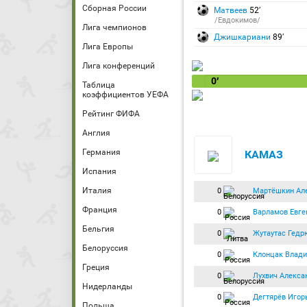
Сборная России
Матвеев
52′
/Евдокимов/
Лига чемпионов
Джишкариани
89′
Лига Европы
Лига конференций
0′
Таблица
коэффициентов УЕФА
Рейтинг ФИФА
Англия
Германия
КАМАЗ
Испания
Италия
0
Мартёшкин Ал
Франция
0
Варламов Евге
Бельгия
0
Жутаутас Гедр
Белоруссия
0
Клонцак Влад
Греция
0
Лухвич Алекса
Нидерланды
0
Дегтярёв Игор
Польша