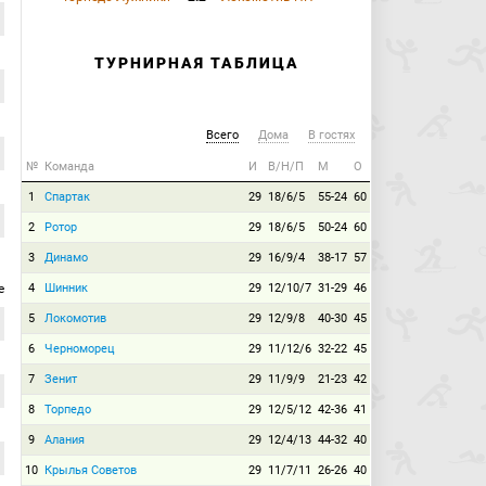
ТУРНИРНАЯ ТАБЛИЦА
Всего
Дома
В гостях
№
Команда
И
В/Н/П
М
О
1
Спартак
29
18/6/5
55-24
60
2
Ротор
29
18/6/5
50-24
60
3
Динамо
29
16/9/4
38-17
57
е
4
Шинник
29
12/10/7
31-29
46
5
Локомотив
29
12/9/8
40-30
45
6
Черноморец
29
11/12/6
32-22
45
7
Зенит
29
11/9/9
21-23
42
8
Торпедо
29
12/5/12
42-36
41
9
Алания
29
12/4/13
44-32
40
10
Крылья Советов
29
11/7/11
26-26
40