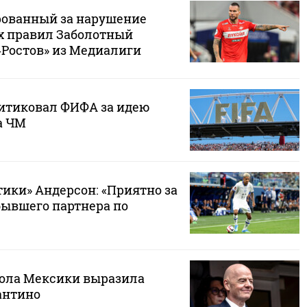
ованный за нарушение
х правил Заболотный
‑Ростов» из Медиалиги
ритиковал ФИФА за идею
а ЧМ
ики» Андерсон: «Приятно за
бывшего партнера по
ола Мексики выразила
антино