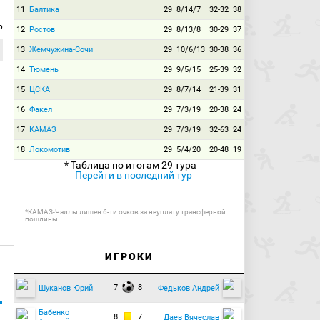
11
Балтика
29
8/14/7
32-32
38
р
12
Ростов
29
8/13/8
30-29
37
13
Жемчужина-Сочи
29
10/6/13
30-38
36
14
Тюмень
29
9/5/15
25-39
32
15
ЦСКА
29
8/7/14
21-39
31
16
Факел
29
7/3/19
20-38
24
17
КАМАЗ
29
7/3/19
32-63
24
18
Локомотив
29
5/4/20
20-48
19
* Таблица по итогам 29 тура
Перейти в последний тур
*КАМАЗ-Чаллы лишен 6-ти очков за неуплату трансферной
пошлины
ИГРОКИ
7
8
Шуканов Юрий
Федьков Андрей
Бабенко
8
7
Даев Вячеслав