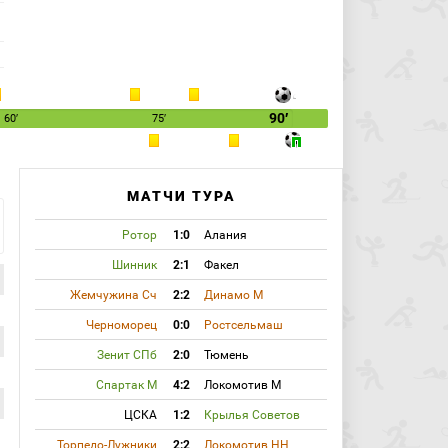
90′
60′
75′
МАТЧИ ТУРА
Ротор
1:0
Алания
Шинник
2:1
Факел
Жемчужина Сч
2:2
Динамо М
Черноморец
0:0
Ростсельмаш
Зенит СПб
2:0
Тюмень
Спартак М
4:2
Локомотив М
ЦСКА
1:2
Крылья Советов
Торпедо-Лужники
2:2
Локомотив НН