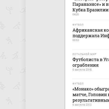
Паранаэнсе» и 
Кубка Бразилии
04:25
ФУТБОЛ
Африканская ко
поддержала Ин
00:52
ОСТАЛЬНОЙ МИР
Футболиста в У
ограбления
6 августа 23:41
ФУТБОЛ
«Монако» обыгр
матче, Головин
результативны
6 августа 23:11