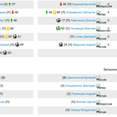
ий
(З)
37′
46′ (П)
Баранов Василий
0
имир
(П)
46′
46′
84′ (П)
Апанавичюс Витаутас
0
ерт
(П)
46′
17′ (П)
Навоченко Виктор
0
с
(П)
80′
90′ (П)
Низовцев Максим
0
(П)
60′
31′
(П)
Силин Дмитрий
0
Михаил
(Н)
89′
28′ (Н)
Федьков Андрей
0
Н)
52′
Запасны
й
(В)
(В)
Шанталосов Валерий
З)
(З)
Ольшанскис Викторас
П)
(З)
Румянцев Андрей
сим
(П)
(Н)
Вехтев Сергей
(Н)
Лемиш Владислав