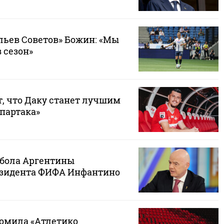
ьев Советов» Божин: «Мы
 сезон»
т, что Даку станет лучшим
партака»
бола Аргентины
езидента ФИФА Инфантино
ромила «Атлетико