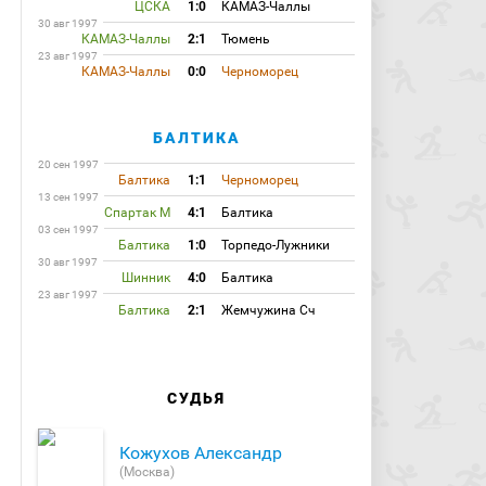
ЦСКА
1:0
КАМАЗ-Чаллы
30 авг 1997
КАМАЗ-Чаллы
2:1
Тюмень
23 авг 1997
КАМАЗ-Чаллы
0:0
Черноморец
БАЛТИКА
20 сен 1997
Балтика
1:1
Черноморец
13 сен 1997
Спартак М
4:1
Балтика
03 сен 1997
Балтика
1:0
Торпедо-Лужники
30 авг 1997
Шинник
4:0
Балтика
23 авг 1997
Балтика
2:1
Жемчужина Сч
СУДЬЯ
Кожухов Александр
(Москва)