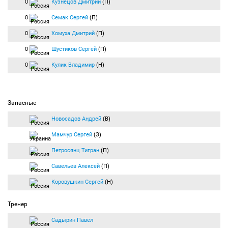
0
Кузнецов Дмитрий
(П)
0
Семак Сергей
(П)
0
Хомуха Дмитрий
(П)
0
Шустиков Сергей
(П)
0
Кулик Владимир
(Н)
Запасные
Новосадов Андрей
(В)
Мамчур Сергей
(З)
Петросянц Тигран
(П)
Савельев Алексей
(П)
Коровушкин Сергей
(Н)
Тренер
Садырин Павел