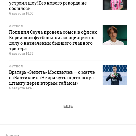
устроил шоу! Без нового рекорда не
обошлось
6 августа 15:05
ФУТБОЛ
Полиция Сеула провела обыск в офисах
Корейской футбольной ассоциации по
делу о назначении бывшего главного
тренера
6 августа 14:55
ФУТБОЛ
Вратарь «Зенита» Москвичев — о матче
с «Балтикой»: «Не зря чуть подтолкнул
штангу перед вторым таймом»
6 августа 14:46
ЕЩЕ
Помощь