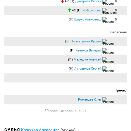
46′ (Н)
Дмитриев Сергей
0
46′ (Н)
Робсон Луис
0
(Н)
Ширко Александр
0
Запасные
(В)
Нигматуллин Руслан
(П)
Кечинов Валерий
(П)
Мелешин Алексей
(Н)
Лутовинов Сергей
Тренер
Романцев Олег
? Условные обозначения
СУДЬЯ
Кожухов Александр
(Москва)