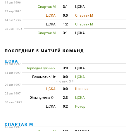
14 авг 1996
Спартак М
3:1
ЦСКА
13 апр 1996
ЦСКА
0:0
Спартак М
14 окт 1995
ЦСКА
1:2
Спартак М
28 июн 1995
Спартак М
3:1
ЦСКА
ПОСЛЕДНИЕ 5 МАТЧЕЙ КОМАНД
ЦСКА
16 авг 1997
Торпедо-Лужники
3:0
ЦСКА
13 авг 1997
Локомотив Чт
0:0
ЦСКА
(по пен. 3:4)
09 авг 1997
ЦСКА
0:0
Шинник
02 авг 1997
Жемчужина Сч
2:3
ЦСКА
30 июл 1997
ЦСКА
0:2
Ротор
СПАРТАК М
16 авг 1997