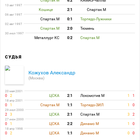
Спартак М
6:2
КАМАЗ-Чаллы
13 авг 1997
Кошице
2:1
Спартак М
06 авг 1997
Спартак М
0:1
Торпедо-Лужники
02 авг 1997
Спартак М
2:0
Тюмень
30 июл 1997
Металлург КС
0:2
Спартак М
СУДЬЯ
Кожухов Александр
(Москва)
20 мая 2001
0
2
ЦСКА
2:1
Локомотив М
1
1
18 апр 2001
0
1
Спартак М
1:1
Торпедо-ЗИЛ
1
0
29 июл 2000
2
3
ЦСКА
2:1
Спартак М
3
2
27 июн 2000
0
1
ЦСКА
2:2
Динамо М
1
0
18 апр 1998
0
2
ЦСКА
1:1
Динамо М
0
0