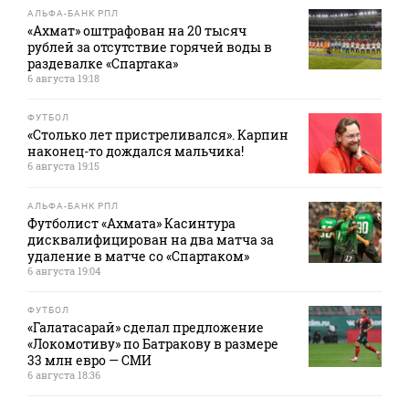
АЛЬФА-БАНК РПЛ
«Ахмат» оштрафован на 20 тысяч
рублей за отсутствие горячей воды в
раздевалке «Спартака»
6 августа 19:18
ФУТБОЛ
«Столько лет пристреливался». Карпин
наконец-то дождался мальчика!
6 августа 19:15
АЛЬФА-БАНК РПЛ
Футболист «Ахмата» Касинтура
дисквалифицирован на два матча за
удаление в матче со «Спартаком»
6 августа 19:04
ФУТБОЛ
«Галатасарай» сделал предложение
«Локомотиву» по Батракову в размере
33 млн евро — СМИ
6 августа 18:36