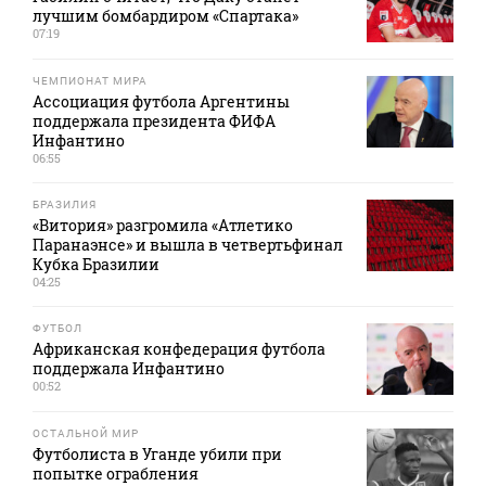
лучшим бомбардиром «Спартака»
07:19
ЧЕМПИОНАТ МИРА
Ассоциация футбола Аргентины
поддержала президента ФИФА
Инфантино
06:55
БРАЗИЛИЯ
«Витория» разгромила «Атлетико
Паранаэнсе» и вышла в четвертьфинал
Кубка Бразилии
04:25
ФУТБОЛ
Африканская конфедерация футбола
поддержала Инфантино
00:52
ОСТАЛЬНОЙ МИР
Футболиста в Уганде убили при
попытке ограбления