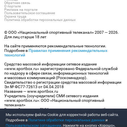
Обратная связь
О портале
Реклама на портале
Пользовательское соглашение
Охрана труда
Политика обработки персональных данных
© ООО «Национальный спортивный телеканал» 2007 — 2026.
Для лиц старше 18 лет
На сайте применяются рекомендательные технологии.
Подробнее в
Правилах применения рекомендательных
технологий
Средство массовой информации сетевое издание
«www.sportbox.ru» зарегистрировано Федеральной службой
по надзору в сфере связи, информационных технологий
и массовых коммуникаций (Роскомнадзор).
Свидетельство о регистрации средства массовой информации
Эл № ФС77-72613 от 04.04.2018
Название — www.sportbox.ru
Учредитель (соучредители) СМИ сетевого издания
«www.sportbox.ru»: ООО «Национальный спортивный
телеканал»
Главный редактор СМИ сетевого издания «www.sportbox.ru»:
Конов В.А.
Мы используем файлы Сookie для корректной работы веб-сайта.
Номер телефона редакции СМИ сетевого издания
Подробнее в
Политике обработки персональных данных
и
«www.sportbox.ru»: +7 (495) 653 8419
Пользовательском соглашении
. Нажмите на кнопку «Хорошо»,