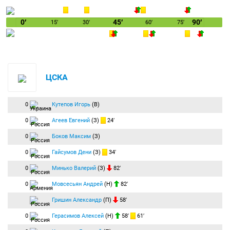
0′
45′
90′
15′
30′
60′
75′
ЦСКА
0
Кутепов Игорь
(В)
0
Агеев Евгений
(З)
24′
0
Боков Максим
(З)
0
Гайсумов Дени
(З)
34′
0
Минько Валерий
(З)
82′
0
Мовсесьян Андрей
(Н)
82′
Гришин Александр
(П)
58′
0
Герасимов Алексей
(Н)
58′
61′