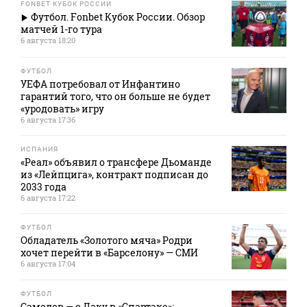
FONBET КУБОК РОССИИ
Футбол. Fonbet Кубок России. Обзор
матчей 1-го тура
6 августа 18:20
ФУТБОЛ
УЕФА потребовал от Инфантино
гарантий того, что он больше не будет
«уродовать» игру
6 августа 17:36
ИСПАНИЯ
«Реал» объявил о трансфере Дьоманде
из «Лейпцига», контракт подписан до
2033 года
6 августа 17:22
ФУТБОЛ
Обладатель «Золотого мяча» Родри
хочет перейти в «Барселону» — СМИ
6 августа 17:04
ФУТБОЛ
Самедов — о Даку в «Спартаке»: