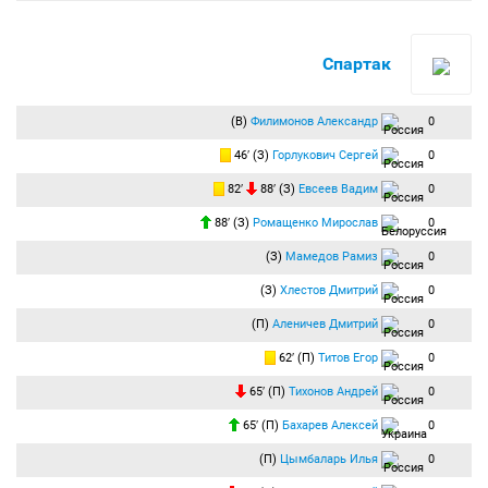
Спартак
(В)
Филимонов Александр
0
46′ (З)
Горлукович Сергей
0
82′
88′ (З)
Евсеев Вадим
0
88′ (З)
Ромащенко Мирослав
0
(З)
Мамедов Рамиз
0
(З)
Хлестов Дмитрий
0
(П)
Аленичев Дмитрий
0
62′ (П)
Титов Егор
0
65′ (П)
Тихонов Андрей
0
65′ (П)
Бахарев Алексей
0
(П)
Цымбаларь Илья
0