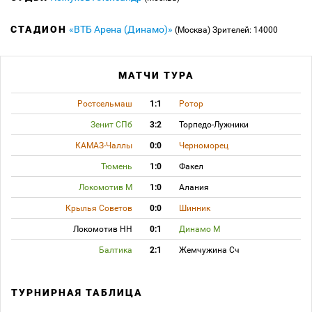
СТАДИОН
«ВТБ Арена (Динамо)»
(Москва)
Зрителей: 14000
МАТЧИ ТУРА
Ростсельмаш
1:1
Ротор
Зенит СПб
3:2
Торпедо-Лужники
КАМАЗ-Чаллы
0:0
Черноморец
Тюмень
1:0
Факел
Локомотив М
1:0
Алания
Крылья Советов
0:0
Шинник
Локомотив НН
0:1
Динамо М
Балтика
2:1
Жемчужина Сч
ТУРНИРНАЯ ТАБЛИЦА