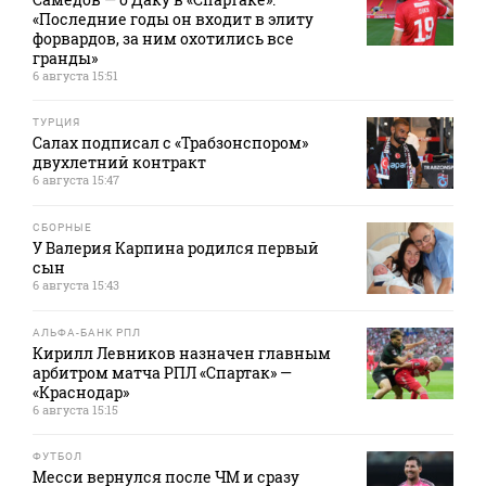
«Последние годы он входит в элиту
форвардов, за ним охотились все
гранды»
6 августа 15:51
ТУРЦИЯ
Салах подписал с «Трабзонспором»
двухлетний контракт
6 августа 15:47
СБОРНЫЕ
У Валерия Карпина родился первый
сын
6 августа 15:43
АЛЬФА-БАНК РПЛ
Кирилл Левников назначен главным
арбитром матча РПЛ «Спартак» —
«Краснодар»
6 августа 15:15
ФУТБОЛ
Месси вернулся после ЧМ и сразу