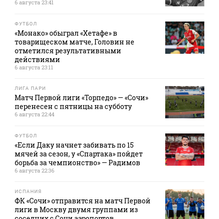
6 августа 23:41
ФУТБОЛ
«Монако» обыграл «Хетафе» в
товарищеском матче, Головин не
отметился результативными
действиями
6 августа 23:11
ЛИГА ПАРИ
Матч Первой лиги «Торпедо» — «Сочи»
перенесен с пятницы на субботу
6 августа 22:44
ФУТБОЛ
«Если Даку начнет забивать по 15
мячей за сезон, у «Спартака» пойдет
борьба за чемпионство» — Радимов
6 августа 22:36
ИСПАНИЯ
ФК «Сочи» отправится на матч Первой
лиги в Москву двумя группами из
соседних с Сочи аэропортов