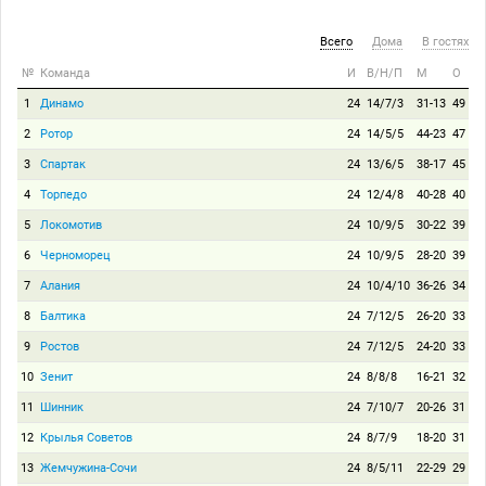
Всего
Дома
В гостях
№
Команда
И
В/Н/П
М
О
1
Динамо
24
14/7/3
31-13
49
2
Ротор
24
14/5/5
44-23
47
3
Спартак
24
13/6/5
38-17
45
4
Торпедо
24
12/4/8
40-28
40
5
Локомотив
24
10/9/5
30-22
39
6
Черноморец
24
10/9/5
28-20
39
7
Алания
24
10/4/10
36-26
34
8
Балтика
24
7/12/5
26-20
33
9
Ростов
24
7/12/5
24-20
33
10
Зенит
24
8/8/8
16-21
32
11
Шинник
24
7/10/7
20-26
31
12
Крылья Советов
24
8/7/9
18-20
31
13
Жемчужина-Сочи
24
8/5/11
22-29
29