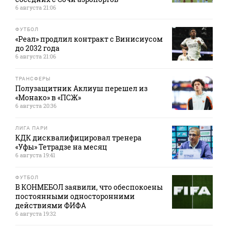
6 августа 21:06
ФУТБОЛ
«Реал» продлил контракт с Винисиусом
до 2032 года
6 августа 21:06
ТРАНСФЕРЫ
Полузащитник Аклиуш перешел из
«Монако» в «ПСЖ»
6 августа 20:36
ЛИГА ПАРИ
КДК дисквалифицировал тренера
«Уфы» Тетрадзе на месяц
6 августа 19:41
ФУТБОЛ
В КОНМЕБОЛ заявили, что обеспокоены
постоянными односторонними
действиями ФИФА
6 августа 19:32