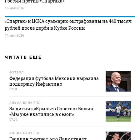
России против «Спартака»
16 мая 2026
«Спартак» и ЦСКА суммарно оштрафованы на 440 тысяч
рублей после дерби в Кубке России
14 мая 2026
ЧИТАТЬ ЕЩЕ
ФУТБОЛ
Федерация футбола Мексики выразила
поддержку Инфантино
09:01
АЛЬФА-БАНК РПЛ
Защитник «Крыльев Советов» Божин:
«Мы уже вкатились в сезон»
07:34
АЛЬФА-БАНК РПЛ
Гасилин считает, что Даку станет