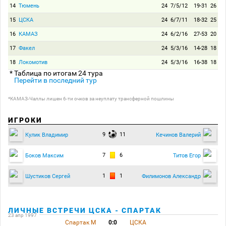
14
Тюмень
24
7/5/12
19-31
26
15
ЦСКА
24
6/7/11
18-32
25
16
КАМАЗ
24
6/2/16
27-53
20
17
Факел
24
5/3/16
14-28
18
18
Локомотив
24
5/3/16
16-38
18
* Таблица по итогам 24 тура
Перейти в последний тур
*КАМАЗ-Чаллы лишен 6-ти очков за неуплату трансферной пошлины
ИГРОКИ
9
11
Кулик Владимир
Кечинов Валерий
7
6
Боков Максим
Титов Егор
1
1
Шустиков Сергей
Филимонов Александр
ЛИЧНЫЕ ВСТРЕЧИ ЦСКА - СПАРТАК
23 апр 1997
Спартак М
0:0
ЦСКА