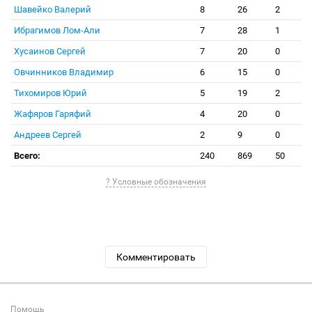
Шавейко Валерий
8
26
2
Ибрагимов Лом-Али
7
28
1
Хусаинов Сергей
7
20
0
Овчинников Владимир
6
15
0
Тихомиров Юрий
5
19
2
Жафяров Гаряфий
4
20
0
Андреев Сергей
2
9
0
Всего:
240
869
50
? Условные обозначения
Комментировать
Помощь