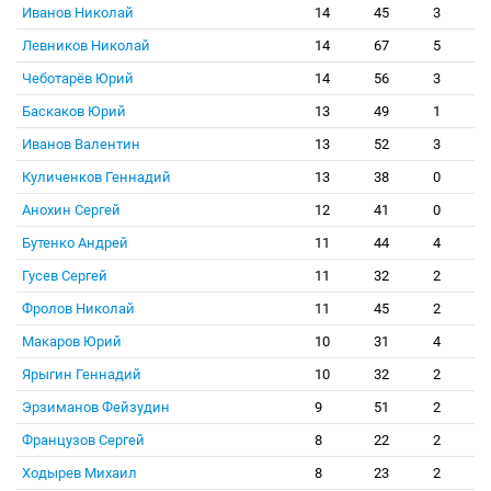
Иванов Николай
14
45
3
Левников Николай
14
67
5
Чеботарёв Юрий
14
56
3
Баскаков Юрий
13
49
1
Иванов Валентин
13
52
3
Куличенков Геннадий
13
38
0
Анохин Сергей
12
41
0
Бутенко Андрей
11
44
4
Гусев Сергей
11
32
2
Фролов Николай
11
45
2
Макаров Юрий
10
31
4
Ярыгин Геннадий
10
32
2
Эрзиманов Фейзудин
9
51
2
Французов Сергей
8
22
2
Ходырев Михаил
8
23
2