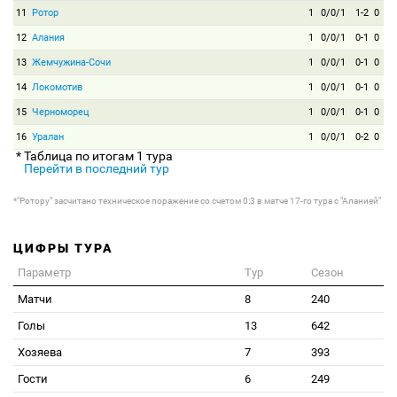
11
Ротор
1
0/0/1
1-2
0
12
Алания
1
0/0/1
0-1
0
13
Жемчужина-Сочи
1
0/0/1
0-1
0
14
Локомотив
1
0/0/1
0-1
0
15
Черноморец
1
0/0/1
0-1
0
16
Уралан
1
0/0/1
0-2
0
* Таблица по итогам 1 тура
Перейти в последний тур
*"Ротору" засчитано техническое поражение со счетом 0:3 в матче 17-го тура с "Аланией"
ЦИФРЫ ТУРА
Параметр
Тур
Сезон
Матчи
8
240
Голы
13
642
Хозяева
7
393
Гости
6
249