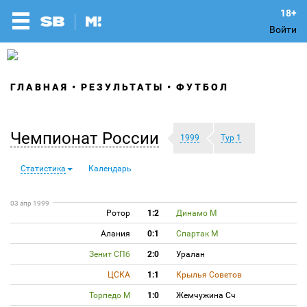
Войти
ГЛАВНАЯ
РЕЗУЛЬТАТЫ
ФУТБОЛ
Чемпионат России
1999
Тур 1
Статистика
Календарь
03 апр 1999
Ротор
1:2
Динамо М
Алания
0:1
Спартак М
Зенит СПб
2:0
Уралан
ЦСКА
1:1
Крылья Советов
Торпедо М
1:0
Жемчужина Сч