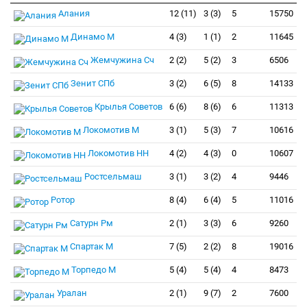
Алания
12 (11)
3 (3)
5
15750
Динамо М
4 (3)
1 (1)
2
11645
Жемчужина Сч
2 (2)
5 (2)
3
6506
Зенит СПб
3 (2)
6 (5)
8
14133
Крылья Советов
6 (6)
8 (6)
6
11313
Локомотив М
3 (1)
5 (3)
7
10616
Локомотив НН
4 (2)
4 (3)
0
10607
Ростсельмаш
3 (1)
3 (2)
4
9446
Ротор
8 (4)
6 (4)
5
11016
Сатурн Рм
2 (1)
3 (3)
6
9260
Спартак М
7 (5)
2 (2)
8
19016
Торпедо М
5 (4)
5 (4)
4
8473
Уралан
2 (1)
9 (7)
2
7600