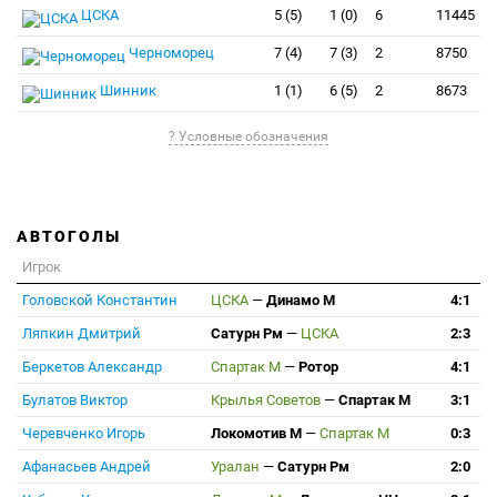
ЦСКА
5 (5)
1 (0)
6
11445
Черноморец
7 (4)
7 (3)
2
8750
Шинник
1 (1)
6 (5)
2
8673
? Условные обозначения
АВТОГОЛЫ
Игрок
Головской Константин
ЦСКА
—
Динамо М
4:1
Ляпкин Дмитрий
Сатурн Рм
—
ЦСКА
2:3
Беркетов Александр
Спартак М
—
Ротор
4:1
Булатов Виктор
Крылья Советов
—
Спартак М
3:1
Черевченко Игорь
Локомотив М
—
Спартак М
0:3
Афанасьев Андрей
Уралан
—
Сатурн Рм
2:0