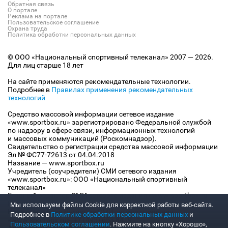
Обратная связь
О портале
Реклама на портале
Пользовательское соглашение
Охрана труда
Политика обработки персональных данных
© ООО «Национальный спортивный телеканал» 2007 — 2026.
Для лиц старше 18 лет
На сайте применяются рекомендательные технологии.
Подробнее в
Правилах применения рекомендательных
технологий
Средство массовой информации сетевое издание
«www.sportbox.ru» зарегистрировано Федеральной службой
по надзору в сфере связи, информационных технологий
и массовых коммуникаций (Роскомнадзор).
Свидетельство о регистрации средства массовой информации
Эл № ФС77-72613 от 04.04.2018
Название — www.sportbox.ru
Учредитель (соучредители) СМИ сетевого издания
«www.sportbox.ru»: ООО «Национальный спортивный
телеканал»
Главный редактор СМИ сетевого издания «www.sportbox.ru»:
Конов В.А.
Мы используем файлы Сookie для корректной работы веб-сайта.
Номер телефона редакции СМИ сетевого издания
Подробнее в
Политике обработки персональных данных
и
«www.sportbox.ru»: +7 (495) 653 8419
Пользовательском соглашении
. Нажмите на кнопку «Хорошо»,