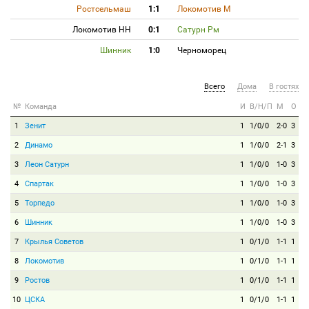
Ростсельмаш
1:1
Локомотив М
Локомотив НН
0:1
Сатурн Рм
Шинник
1:0
Черноморец
Всего
Дома
В гостях
№
Команда
И
В/Н/П
М
О
1
Зенит
1
1/0/0
2-0
3
2
Динамо
1
1/0/0
2-1
3
3
Леон Сатурн
1
1/0/0
1-0
3
4
Спартак
1
1/0/0
1-0
3
5
Торпедо
1
1/0/0
1-0
3
6
Шинник
1
1/0/0
1-0
3
7
Крылья Советов
1
0/1/0
1-1
1
8
Локомотив
1
0/1/0
1-1
1
9
Ростов
1
0/1/0
1-1
1
10
ЦСКА
1
0/1/0
1-1
1