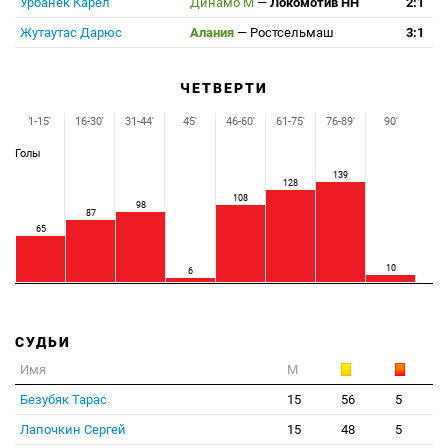
Урбанек Карел
Динамо М
—
Локомотив НН
2:1
Жутаутас Дарюс
Алания
—
Ростсельмаш
3:1
ЧЕТВЕРТИ
1-15'
16-30'
31-44'
45'
46-60'
61-75'
76-89'
90'
Голы
139
128
108
98
87
65
10
6
СУДЬИ
Имя
М
Безубяк Тарас
15
56
5
Лапочкин Сергей
15
48
5