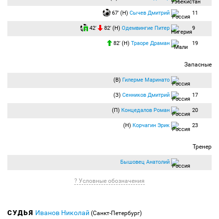
67′ (Н)
Сычев Дмитрий
11
42′
82′ (Н)
Одемвингие Питер
9
82′ (Н)
Траоре Драман
19
Запасные
(В)
Гилерме Маринато
(З)
Сенников Дмитрий
17
(П)
Концедалов Роман
20
(Н)
Корчагин Эрик
23
Тренер
Бышовец Анатолий
? Условные обозначения
СУДЬЯ
Иванов Николай
(Санкт-Петербург)