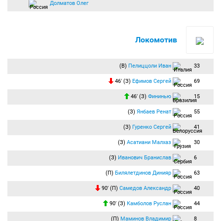
Долматов Олег
Локомотив
(В)
Пелиццоли Иван
33
46′ (З)
Ефимов Сергей
69
46′ (З)
Фининью
15
(З)
Янбаев Ренат
55
(З)
Гуренко Сергей
41
(З)
Асатиани Малхаз
30
(З)
Иванович Бранислав
6
(П)
Билялетдинов Динияр
63
90′ (П)
Самедов Александр
40
90′ (З)
Камболов Руслан
44
(П)
Маминов Владимир
8