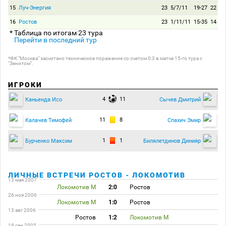
15
Луч-Энергия
23
5/7/11
19-27
22
16
Ростов
23
1/11/11
15-35
14
* Таблица по итогам 23 тура
Перейти в последний тур
*ФК "Москва" засчитано техническое поражение со счетом 0:3 в матче 15-го тура с
"Зенитом".
ИГРОКИ
4
11
Каньенда Исо
Сычев Дмитрий
11
8
Калачев Тимофей
Спахич Эмир
1
1
Бурченко Максим
Билялетдинов Динияр
ЛИЧНЫЕ ВСТРЕЧИ РОСТОВ - ЛОКОМОТИВ
13 мая 2007
Локомотив М
2:0
Ростов
26 ноя 2006
Локомотив М
1:0
Ростов
13 авг 2006
Ростов
1:2
Локомотив М
18 сен 2005