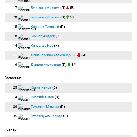
17
Бурченко Максим
(П)
58′
70
Бузникин Максим
(Н)
58′
15
Калачев Тимофей
(П)
8
Бочков Андрей
(П)
14
Каньенда Исо
(Н)
11
Данишевский Александр
(Н)
64′
6
Данцев Александр
(П)
64′
Запасные
25
Краль Ивица
(В)
4
Рогочий Антон
(З)
26
Трусевич Максим
(П)
35
Ставпец Александр
(Н)
Тренер