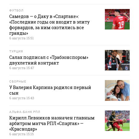
ФУТБОЛ
Самедов — о Даку в «Спартаке»:
«Последние годы он входит в элиту
форвардов, за ним охотились все
гранды»
6 августа 15:51
ТУРЦИЯ
Салах подписал с «Трабзонспором»
двухлетний контракт
6 августа 15:47
СБОРНЫЕ
У Валерия Карпина родился первый
сын
6 августа 15:43
АЛЬФА-БАНК РПЛ
Кирилл Левников назначен главным
арбитром матча РПЛ «Спартак» —
«Краснодар»
6 августа 15:15