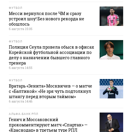
ФУТБОЛ
Месси вернулся после ЧМ и сразу
устроил шоу! Без нового рекорда не
обошлось
6 августа 15:05
ФУТБОЛ
Полиция Сеула провела обыск в офисах
Корейской футбольной ассоциации по
делу о назначении бывшего главного
тренера
6 августа 14:55
ФУТБОЛ
Вратарь «Зенита» Москвичев — о матче
с «Балтикой»: «Не зря чуть подтолкнул
штангу перед вторым таймом»
6 августа 14:46
АЛЬФА-БАНК РПЛ
Генич и Моссаковский
прокомментируют матч «Спартак» —
«Краснодар» в третьем туре РПЛ