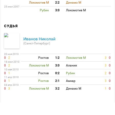
Локомотив М
2:2
Динамо М
25 июл 2007
Рубин
3:0
Локомотив М
СУДЬЯ
Иванов Николай
(Санкт-Петербург)
20 ноя 2010
0
2
Ростов
1:2
Локомотив М
3
0
18 июл 2010
0
2
Локомотив М
3:0
Алания
3
0
10 мая 2010
0
1
Ростов
0:2
Рубин
2
0
11 апр 2010
0
1
Ростов
2:1
Амкар
3
0
04 апр 2010
0
3
Локомотив М
3:2
Динамо М
1
0