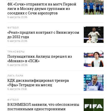
ФК «Сочи» отправится на матч Первой
лиги в Москву двумя группами из
соседних с Сочи аэропортов
6 августа 21:06
ФУТБОЛ
«Реал» продлил контракт с Винисиусом
до 2032 года
6 августа 21:06
ТРАНСФЕРЫ
Полузащитник Аклиуш перешел из
«Монако» в «ПСЖ»
6 августа 20:36
ЛИГА ПАРИ
КДК дисквалифицировал тренера
«Уфы» Тетрадзе на месяц
6 августа 19:41
ФУТБОЛ
В КОНМЕБОЛ заявили, что обеспокоены
постоянными односторонними