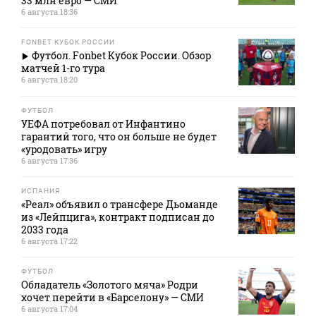
33 млн евро — СМИ
6 августа 18:36
FONBET КУБОК РОССИИ
Футбол. Fonbet Кубок России. Обзор
матчей 1-го тура
6 августа 18:20
ФУТБОЛ
УЕФА потребовал от Инфантино
гарантий того, что он больше не будет
«уродовать» игру
6 августа 17:36
ИСПАНИЯ
«Реал» объявил о трансфере Дьоманде
из «Лейпцига», контракт подписан до
2033 года
6 августа 17:22
ФУТБОЛ
Обладатель «Золотого мяча» Родри
хочет перейти в «Барселону» — СМИ
6 августа 17:04