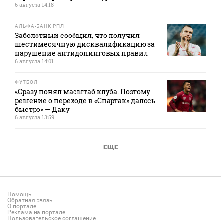
6 августа 14:18
АЛЬФА-БАНК РПЛ
Заболотный сообщил, что получил
шестимесячную дисквалификацию за
нарушение антидопинговых правил
6 августа 14:01
ФУТБОЛ
«Сразу понял масштаб клуба. Поэтому
решение о переходе в «Спартак» далось
быстро» — Даку
6 августа 13:59
ЕЩЕ
Помощь
Обратная связь
О портале
Реклама на портале
Пользовательское соглашение