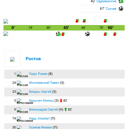
42′
Одемвингие
67′
Сычев
0′
45′
90′
15′
30′
60′
75′
Ростов
1
Герус Роман
(В)
24
Могилевский Павел
(З)
23
Бендзь Сергей
(З)
3
Крушчич Милош
(З)
82′
9
Виноградов Сергей
(Н)
82′
74
Надь Альберт
(П)
30
Осинов Михаил
(П)