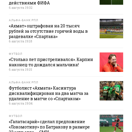
действиями ФИФА
6 августа 19:32
АЛЬФА-БАНК РПЛ
«Ахмат» оштрафован на 20 тысяч
рублей за отсутствие горячей воды в
раздевалке «Спартака»
6 августа 19:18
ФУТБОЛ
«Столько лет пристреливался». Карпин
наконец-то дождался мальчика!
6 августа 19:15
АЛЬФА-БАНК РПЛ
Футболист «Ахмата» Касинтура
дисквалифицирован на два матча за
удаление в матче со «Спартаком»
6 августа 19:04
ФУТБОЛ
«Галатасарай» сделал предложение
«Локомотиву» по Батракову в размере