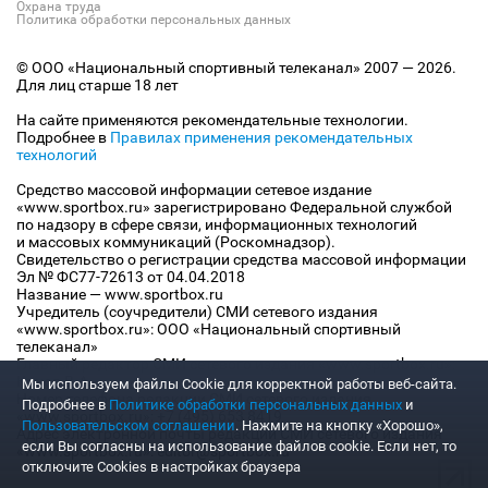
Охрана труда
Политика обработки персональных данных
© ООО «Национальный спортивный телеканал» 2007 — 2026.
Для лиц старше 18 лет
На сайте применяются рекомендательные технологии.
Подробнее в
Правилах применения рекомендательных
технологий
Средство массовой информации сетевое издание
«www.sportbox.ru» зарегистрировано Федеральной службой
по надзору в сфере связи, информационных технологий
и массовых коммуникаций (Роскомнадзор).
Свидетельство о регистрации средства массовой информации
Эл № ФС77-72613 от 04.04.2018
Название — www.sportbox.ru
Учредитель (соучредители) СМИ сетевого издания
«www.sportbox.ru»: ООО «Национальный спортивный
телеканал»
Главный редактор СМИ сетевого издания «www.sportbox.ru»:
Конов В.А.
Мы используем файлы Сookie для корректной работы веб-сайта.
Номер телефона редакции СМИ сетевого издания
Подробнее в
Политике обработки персональных данных
и
«www.sportbox.ru»: +7 (495) 653 8419
Пользовательском соглашении
. Нажмите на кнопку «Хорошо»,
Адрес электронной почты редакции СМИ сетевого издания
если Вы согласны на использование файлов cookie. Если нет, то
«www.sportbox.ru»: editor@sportbox.ru
отключите Cookies в настройках браузера