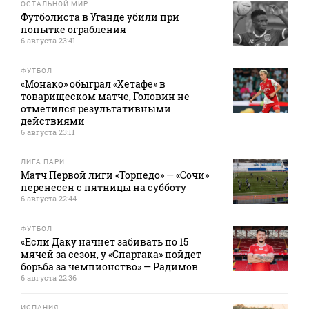
ОСТАЛЬНОЙ МИР
Футболиста в Уганде убили при
попытке ограбления
6 августа 23:41
ФУТБОЛ
«Монако» обыграл «Хетафе» в
товарищеском матче, Головин не
отметился результативными
действиями
6 августа 23:11
ЛИГА ПАРИ
Матч Первой лиги «Торпедо» — «Сочи»
перенесен с пятницы на субботу
6 августа 22:44
ФУТБОЛ
«Если Даку начнет забивать по 15
мячей за сезон, у «Спартака» пойдет
борьба за чемпионство» — Радимов
6 августа 22:36
ИСПАНИЯ