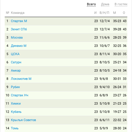
Всего
Дома
В гостях
№
Команда
И
В/Н/П
М
О
1
Спартак М
23
12/7/4
35-23
43
2
Зенит СПб
23
12/7/4
39-28
43
3
Москва
23
11/6/6
28-25
39
4
Динамо М
23
10/6/7
32-25
36
5
ЦСКА
23
8/11/4
30-20
35
6
Сатурн
23
8/10/5
25-21
34
7
Амкар
23
8/10/5
24-18
34
8
Локомотив М
23
9/6/8
30-31
33
9
Рубин
23
9/4/10
26-24
31
10
Спартак Нч
23
6/8/9
23-27
26
11
Химки
23
5/10/8
21-23
25
12
Кубань
23
5/10/8
19-27
25
13
Крылья Советов
23
6/6/11
22-32
24
14
Томь
23
5/9/9
28-30
24