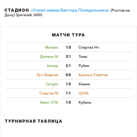
СТАДИОН
«Олимп имени Виктора Понедельника»
(Ростов-на-
Дону)
Зрителей: 6000
МАТЧИ ТУРА
Москва
1:0
Спартак Нч
Динамо М
3:1
Томь
Амкар
2:1
Рубин
Луч-Энергия
0:0
Крылья Советов
Сатурн
1:0
Химки
Спартак М
1:1
ЦСКА
Зенит СПб
1:0
Кубань
ТУРНИРНАЯ ТАБЛИЦА