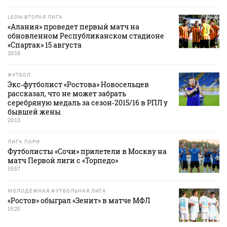
LEON-ВТОРАЯ ЛИГА
«Алания» проведет первый матч на
обновленном Республиканском стадионе
«Спартак» 15 августа
20:18
ФУТБОЛ
Экс‑футболист «Ростова» Новосельцев
рассказал, что не может забрать
серебряную медаль за сезон‑2015/16 в РПЛ у
бывшей жены
20:13
ЛИГА ПАРИ
Футболисты «Сочи» прилетели в Москву на
матч Первой лиги с «Торпедо»
19:57
МОЛОДЕЖНАЯ ФУТБОЛЬНАЯ ЛИГА
«Ростов» обыграл «Зенит» в матче МФЛ
19:25