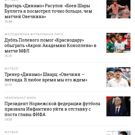
Вратарь «Динамо» Расулов: «Боев Шары
Буллета я посмотрел точно больше, чем
матчей Овечкина»
16:44
МОЛОДЕЖНАЯ ФУТБОЛЬНАЯ ЛИГА
Дубль Полевого помог «Краснодару»
обыграть «Акрон‑Академию Коноплева» в
матче МФЛ
16:19
ФУТБОЛ
Тренер «Динамо» Шварц: «Овечкин —
легенда. В любое время мы его ждем»
16:19
ЧЕМПИОНАТ МИРА
Президент Норвежской федерации футбола
призвала Инфантино уйти в отставку с
поста главы ФИФА
14:58
ФУТБОЛ