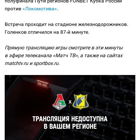
полуфинала Пути регионов FONBET Кубка России
против
«Локомотива»
.
Встреча проходит на стадионе железнодорожников.
Голенков отличился на 87‑й минуте.
Прямую трансляцию игры смотрите в эти минуты
в эфире телеканала «Матч ТВ», а также на сайтах
matchtv.ru и sportbox.ru.