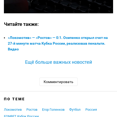
Читайте также:
«Локомотив» — «Ростов» — 0:1. Осипенко открыл счет на
27‑й минуте матча Кубка России, реализовав пенальти.
Видео
Ещё больше важных новостей
Комментировать
ПО ТЕМЕ
Локомотив
Ростов
Егор Голенков
Футбол
Россия
FONBET Кубок России