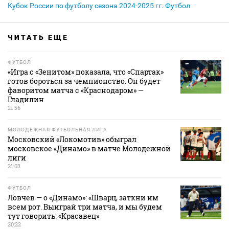
Кубок России по футболу сезона 2024-2025 гг. Футбол
ЧИТАТЬ ЕЩЕ
ФУТБОЛ
«Игра с «Зенитом» показала, что «Спартак»
готов бороться за чемпионство. Он будет
фаворитом матча с «Краснодаром» —
Гладилин
21:56
МОЛОДЕЖНАЯ ФУТБОЛЬНАЯ ЛИГА
Московский «Локомотив» обыграл
московское «Динамо» в матче Молодежной
лиги
21:03
ФУТБОЛ
Ловчев — о «Динамо»: «Шварц, заткни им
всем рот. Выиграй три матча, и мы будем
тут говорить: «Красавец»
20:22