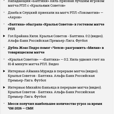
Нападающий «Балтики» Хиль признан лучшим игроком
матча РПЛ с «Крыльями Советов»
Дзюба и Слуцкий приехали на матч РПЛ «Локомотив» —
«Акрон»
«Балтика» обыграла «Крылья Советов» в гостевом матче
РПЛ
Гол Брайана Хиля. Крылья Советов - Балтика. 0:2 (видео).
Альфа-Банк Российская Премьер-Лига. Футбол
Дубль Жоао Педро помог «Челси» разгромить «Милан» в
товарищеском матче
«Крылья Советов» — «Балтика» — 0:2. Хиль удвоил счет на
81‑й минуте матча РПЛ. Видео
Интервью Аймана Мурида в перерыве матча (видео).
Крылья Советов - Балтика. Альфа-Банк Российская
Премьер-Лига. Футбол
Интервью Михайло Баньяца в перерыве матча (видео).
Крылья Советов - Балтика. Альфа-Банк Российская
Премьер-Лига. Футбол
Месси получил наибольшее количество угроз за время
ЧМ‑2026 — СМИ