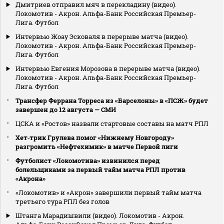
Дмитриев отправил мяч в перекладину (видео).
Локомотив - Акрон. Альфа-Банк Российская Премьер-
Лига. Футбол
Интервью Жоау Эсковаля в перерыве матча (видео).
Локомотив - Акрон. Альфа-Банк Российская Премьер-
Лига. Футбол
Интервью Евгения Морозова в перерыве матча (видео).
Локомотив - Акрон. Альфа-Банк Российская Премьер-
Лига. Футбол
Трансфер Феррана Торреса из «Барселоны» в «ПСЖ» будет
завершен до 12 августа — СМИ
ЦСКА и «Ростов» назвали стартовые составы на матч РПЛ
Хет‑трик Грулева помог «Нижнему Новгороду»
разгромить «Нефтехимик» в матче Первой лиги
Футболист «Локомотива» извинился перед
болельщиками за первый тайм матча РПЛ против
«Акрона»
«Локомотив» и «Акрон» завершили первый тайм матча
третьего тура РПЛ без голов
Штанга Марадишвили (видео). Локомотив - Акрон.