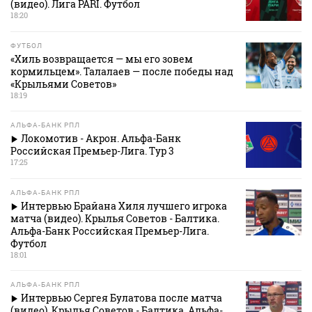
(видео). Лига PARI. Футбол
18:20
ФУТБОЛ
«Хиль возвращается — мы его зовем
кормильцем». Талалаев — после победы над
«Крыльями Советов»
18:19
АЛЬФА-БАНК РПЛ
Локомотив - Акрон. Альфа-Банк
Российская Премьер-Лига. Тур 3
17:25
АЛЬФА-БАНК РПЛ
Интервью Брайана Хиля лучшего игрока
матча (видео). Крылья Советов - Балтика.
Альфа-Банк Российская Премьер-Лига.
Футбол
18:01
АЛЬФА-БАНК РПЛ
Интервью Сергея Булатова после матча
(видео). Крылья Советов - Балтика. Альфа-