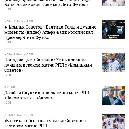
Банк Российская Премьер-Лига. Футбол
18:01
АЛЬФА-БАНК РПЛ
Крылья Советов - Балтика. Голы и лучшие
моменты (видео). Альфа-Банк Российская
Премьер-Лига. Футбол
18:01
АЛЬФА-БАНК РПЛ
Нападающий «Балтики» Хиль признан
лучшим игроком матча РПЛ с «Крыльями
Советов»
17:41
ФУТБОЛ
Дзюба и Слуцкий приехали на матч РПЛ
«Локомотив» — «Акрон»
17:31
АЛЬФА-БАНК РПЛ
«Балтика» обыграла «Крылья Советов» в
гостевом матче РПЛ