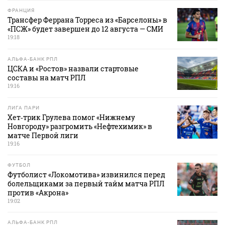
ФРАНЦИЯ
Трансфер Феррана Торреса из «Барселоны» в
«ПСЖ» будет завершен до 12 августа — СМИ
19:18
АЛЬФА-БАНК РПЛ
ЦСКА и «Ростов» назвали стартовые
составы на матч РПЛ
19:16
ЛИГА ПАРИ
Хет‑трик Грулева помог «Нижнему
Новгороду» разгромить «Нефтехимик» в
матче Первой лиги
19:16
ФУТБОЛ
Футболист «Локомотива» извинился перед
болельщиками за первый тайм матча РПЛ
против «Акрона»
19:02
АЛЬФА-БАНК РПЛ