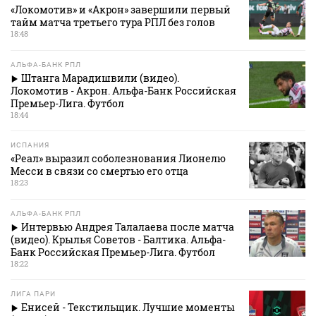
«Локомотив» и «Акрон» завершили первый
тайм матча третьего тура РПЛ без голов
18:48
АЛЬФА-БАНК РПЛ
Штанга Марадишвили (видео).
Локомотив - Акрон. Альфа-Банк Российская
Премьер-Лига. Футбол
18:44
ИСПАНИЯ
«Реал» выразил соболезнования Лионелю
Месси в связи со смертью его отца
18:23
АЛЬФА-БАНК РПЛ
Интервью Андрея Талалаева после матча
(видео). Крылья Советов - Балтика. Альфа-
Банк Российская Премьер-Лига. Футбол
18:22
ЛИГА ПАРИ
Енисей - Текстильщик. Лучшие моменты