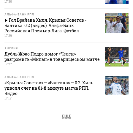
17:30
АЛЬФА-БАНК РПЛ
Гол Брайана Хиля. Крылья Советов -
Балтика. 0:2 (видео). Альфа-Банк
Российская Премьер-Лига. Футбол
17:29
АНГЛИЯ
Дубль Жоао Педро помог «Челси»
разгромить «Милан» в товарищеском матче
17:27
АЛЬФА-БАНК РПЛ
«Крылья Советов» — «Балтика» — 0:2. Хиль
удвоил счет на 81‑й минуте матча РПЛ.
Видео
17:17
ЕЩЕ