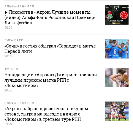
АЛЬФА-БАНК РПЛ
Локомотив - Акрон. Лучшие моменты
(видео). Альфа-Банк Российская Премьер-
Лига. Футбол
20:24
ЛИГА ПАРИ
«Сочи» в гостях обыграл «Торпедо» в матче
Первой лиги
20:07
ФУТБОЛ
Нападающий «Акрона» Дмитриев признан
лучшим игроком матча РПЛ с
«Локомотивом»
20:00
АЛЬФА-БАНК РПЛ
«Акрон» набрал первое очко в текущем
сезоне, сыграв на выезде вничью с
«Локомотивом» в третьем туре РПЛ
19:55