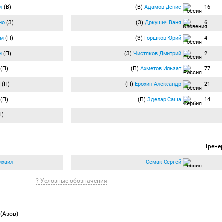
л
(В)
(В)
Адамов Денис
16
но
(З)
(З)
Дркушич Ваня
6
ем
(П)
(З)
Горшков Юрий
4
м
(П)
(З)
Чистяков Дмитрий
2
(П)
(П)
Ахметов Ильзат
77
р
(П)
(П)
Ерохин Александр
21
(П)
(П)
Зделар Саша
14
Н)
Трене
ихаил
Семак Сергей
? Условные обозначения
м
(Азов)