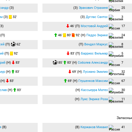
сандр
(З)
(З)
Эракович Страхиня
25
им
(З)
32′
(З)
Дуглас Сантос
3
З)
46′ (П)
Мостовой Андрей
17
(П)
46′
80′
92′ (Н)
Педро Энрике
24
сей
(П)
62′
(П)
Вендел Маркус
8
ий
(П)
92′
83′ (П)
Барриос Вильмар
5
рий
(Н)
83′
85′
83′ (Н)
Соболев Александр
7
мур
(Н)
83′
69′ (Н)
Лусиано Эмилио
32
(Н)
83′
69′ (Н)
Глушенков Максим
67
слав
(Н)
83′
(Н)
Кассьерра Матео
30
(Н)
Луис Энрике Роза
11
Запасны
я
(В)
(В)
Кержаков Михаил
41