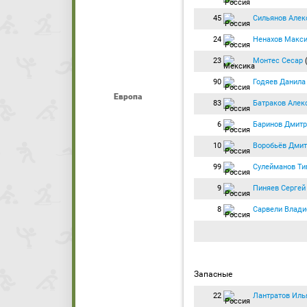
45
Сильянов Алек
24
Ненахов Макс
23
Монтес Сесар
(
90
Годяев Данила
Европа
83
Батраков Алек
6
Баринов Дмитр
10
Воробьёв Дмит
99
Сулейманов Ти
9
Пиняев Сергей
8
Сарвели Влади
Запасные
22
Лантратов Иль