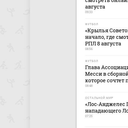
смотреть онлайн
августа
09:33
ФУТБОЛ
«Крылья Советов
начало, где смо
РПЛ 8 августа
08:56
ФУТБОЛ
Глава Ассоциац
Месси в сборной
которое сочтет
08:48
ОСТАЛЬНОЙ МИР
«Лос‑Анджелес 
нападающего Л
07:25