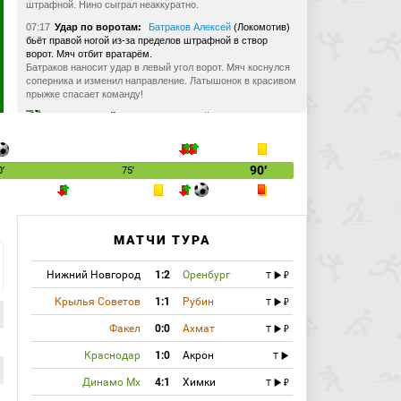
штрафной. Нино сыграл неаккуратно.
07:17
Удар по воротам:
Батраков Алексей
(Локомотив)
бьёт правой ногой из-за пределов штрафной в створ
ворот. Мяч отбит вратарём.
Батраков наносит удар в левый угол ворот. Мяч коснулся
соперника и изменил направление. Латышонок в красивом
прыжке спасает команду!
07:44
Угловой:
Батраков Алексей
(Локомотив)
вводит мяч с левого угла поля.
07:55
Скидка в центр штрафной от Воробьёва. Защита
"Зенита" надёжно действует!
90′
0′
75′
09:57
Угловой:
Дуглас Сантос
(Зенит) вводит мяч с
правого угла поля.
Подача Дугласа не нашла адресата на дальней штанге.
Мяч покинул пределы поля.
МАТЧИ ТУРА
12:24
Прострел Вендела от лицевой во вратарскую. Мяч у
Митрюшкина.
Нижний Новгород
1:2
Оренбург
T
13:37
Подача Сильянова с левого фланга в центр
штрафной. Защитник мяч отразил.
Крылья Советов
1:1
Рубин
T
15:37
Угловой:
Мостовой Андрей
(Зенит) вводит
Факел
0:0
Ахмат
T
мяч с левого угла поля.
Краснодар
1:0
Акрон
T
15:46
Удар по воротам:
Эракович Страхиня
(Зенит)
бьёт головой из штрафной в створ ворот. Мяч пойман
Динамо Мх
4:1
Химки
T
вратарём.
Подача в штрафную от Мостового с левого фланга.