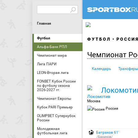
Главная
Футбол
ФУТБОЛ
РОССИ
Альфа-Банк РПЛ
Чемпионат Ро
Чемпионат мира
Лига ПАРИ
Календарь
Трансферы
LEON-Вторая лига
FONBET Кубок России
по футболу сезона
Локомоти
2026-2027 гг.
Чемпионат Европы
Москва
Кубок PARI Премьер
Россия
OLIMPBET Суперкубок
России
Молодежная
Батраков 61′
футбольная лига
/Баринов/