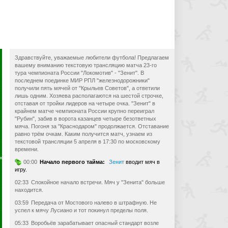
Здравствуйте, уважаемые любители футбола! Предлагаем
вашему вниманию текстовую трансляцию матча 23-го
тура чемпионата России "Локомотив" - "Зенит". В
последнем поединке МИР РПЛ "железнодорожники"
получили пять мячей от "Крыльев Советов", а ответили
лишь одним. Хозяева располагаются на шестой строчке,
отставая от тройки лидеров на четыре очка. "Зенит" в
крайнем матче чемпионата России крупно переиграл
"Рубин", забив в ворота казанцев четыре безответных
мяча. Погоня за "Краснодаром" продолжается. Отставание
равно трём очкам. Каким получится матч, узнаем из
текстовой трансляции 5 апреля в 17:30 по московскому
времени.
к
00:00
Начало первого тайма:
Зенит
вводит мяч в
игру.
02:33
Спокойное начало встречи. Мяч у "Зенита" больше
находится.
03:59
Передача от Мостового налево в штрафную. Не
успел к мячу Лусиано и тот покинул пределы поля.
05:33
Воробьёв зарабатывает опасный стандарт возле