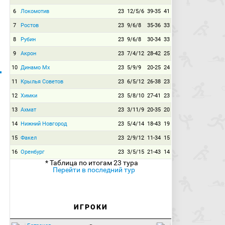
пришёл.
6
Локомотив
23
12/5/6
39-35
41
58:58
Подача Дугласа с левого фланга во вратарскую.
Защитник сыграл на перехвате.
7
Ростов
23
9/6/8
35-36
33
59:42
Удар по воротам:
Луис Энрике Роза
(Зенит) бьёт
8
Рубин
23
9/6/8
30-34
33
правой ногой из-за пределов штрафной. Мяч летит мимо
ворот.
9
Акрон
23
7/4/12
28-42
25
Энрике убрал в сторону соперника и пробил с радиуса
штрафной далеко от ворот!
10
Динамо Мх
23
5/9/9
20-25
24
61:32
Удар по воротам:
Пиняев Сергей
(Локомотив)
11
Крылья Советов
23
6/5/12
26-38
23
бьёт левой ногой из-за пределов штрафной в створ ворот.
Мяч пойман вратарём.
12
Химки
23
5/8/10
27-41
23
Удар Пиняева в ближний угол слева вышел слабым. Мяч у
Латышонка!
13
Ахмат
23
3/11/9
20-35
20
61:38
Гол:
Батраков Алексей
(Локомотив) бьёт
14
Нижний Новгород
23
5/4/14
18-43
19
правой ногой из-за пределов штрафной и забивает гол.
Ассистент
Баринов Дмитрий
(Локомотив). Счёт 1:0.
15
Факел
23
2/9/12
11-34
15
ГОООООООЛ!!! Латышонок ввёл мяч неудачно. Вендел
не успел принять игровой снаряд. Баринов в подкате
16
Оренбург
23
3/5/15
21-43
14
выбил его прямо на Батракова. Алексей пробил мимо
* Таблица по итогам 23 тура
голкипера с линии штрафной и вывел "Локомотив" вперёд!
Перейти в последний тур
63:40
Травма:
Фассон Лукас
(Локомотив) получает
травму.
Фассону потребовалась медицинская помощь после того,
как Митрюшкин при выносе мяча задел защитника.
ИГРОКИ
66:38
Удар по воротам:
Воробьёв Дмитрий
(Локомотив)
бьёт правой ногой из-за пределов штрафной. Мяч