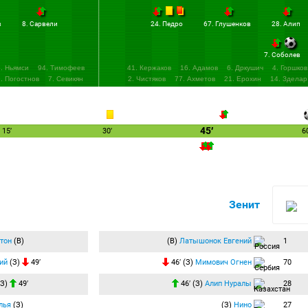
в
8. Сарвели
24. Педро
67. Глушенков
28. Алип
7. Соболев
5. Ньямси
94. Тимофеев
41. Кержаков
16. Адамов
6. Дркушич
4. Горшков
. Погостнов
7. Севикян
2. Чистяков
77. Ахметов
21. Ерохин
14. Зделар
45′
15′
30′
6
Зенит
тон
(В)
(В)
Латышонок Евгений
1
ий
(З)
49′
46′ (З)
Мимович Огнен
70
З)
49′
46′ (З)
Алип Нуралы
28
лья
(З)
(З)
Нино
27