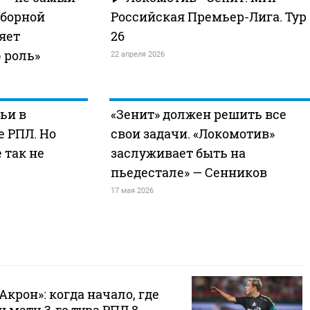
сборной
Российская Премьер-Лига. Тур
яет
26
 роль»
22 апреля 2026
ьи в
«Зенит» должен решить все
 РПЛ. Но
свои задачи. «Локомотив»
 так не
заслуживает быть на
пьедестале» — Сенников
17 мая 2026
Акрон»: когда начало, где