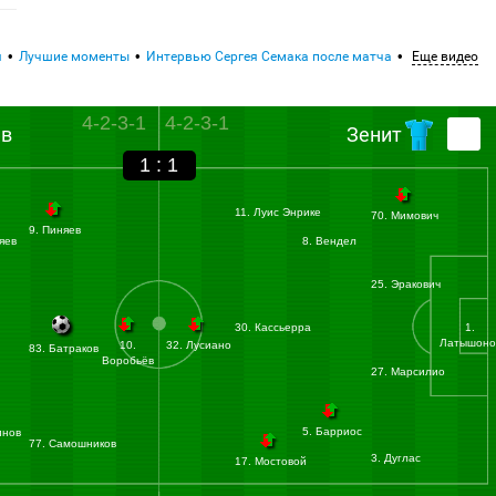
я
Лучшие моменты
Интервью Сергея Семака после матча
Еще видео
4-2-3-1
4-2-3-1
ив
Зенит
1 : 1
11. Луис Энрике
70. Мимович
9. Пиняев
яев
8. Вендел
25. Эракович
30. Кассьерра
1.
Латышоно
10.
32. Лусиано
83. Батраков
Воробьёв
27. Марсилио
5. Барриос
инов
77. Самошников
3. Дуглас
17. Мостовой