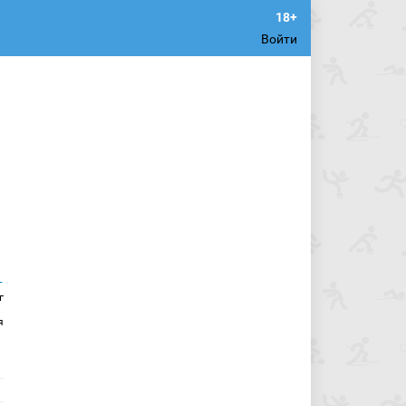
Войти
г