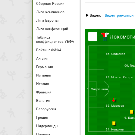
Сборная России
Лига чемпионов
Видео:
Видеотрансляци
Лига Европы
Лига конференций
Локомот
Таблица
коэффициентов УЕФА
Рейтинг ФИФА
45. Сильянов
Англия
90. Год
Германия
Испания
23. Монтес Кастро
Италия
1. Митрюшкин
Франция
Бельгия
85. Морозов
Белоруссия
Греция
6. Бар
Нидерланды
24. Ненахов
Польша