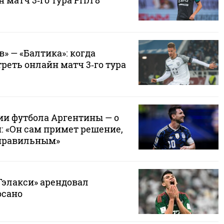
 матч 3‑го тура РПЛ 8
» — «Балтика»: когда
треть онлайн матч 3‑го тура
ии футбола Аргентины — о
: «Он сам примет решение,
 правильным»
Гэлакси» арендовал
осано