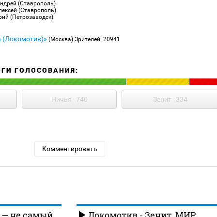
Андрей (Ставрополь)
лексей (Ставрополь)
рий (Петрозаводск)
 (Локомотив)»
(Москва)
Зрителей: 20941
ОГИ ГОЛОСОВАНИЯ:
Ничья
740
Зенит
334
Комментировать
 — не самый
Локомотив - Зенит. МИР