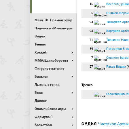
16
Веселов Дании
5
Ньямси Жерзи
Матч ТВ. Прямой эфир
94
Тимофеев Арт
Подписка «Максимум»
93
Карпукас Артё
Видео
71
Тикнизян Наир
Теннис
59
Погостнов Его
Хоккей
7
Севикян Эдгар
MMA/Единоборства
27
Раков Вадим
(
Фигурное катание
Биатлон
Лыжные гонки
Тренер
Бокс
Галактионов М
Допинг
Олимпийские игры
Формула-1
СУДЬЯ
Чистяков Артё
Баскетбол