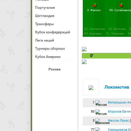
Португалия
3. Фассон
99. Сулеймано
Шотландия
Трансферы
22. Лантратов
16. Веселов
Кубок конфедераций
93. Карпукас
71. Тикнизян
59
27. Раков
Лига наций
Турниры сборных
0′
Кубок Америки
Россия
Локомотив
1
Митрюшкин Ан
85
Морозов Евген
3
Фассон Лукас
(
77
Самошников И