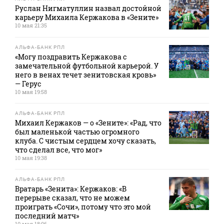
Руслан Нигматуллин назвал достойной
карьеру Михаила Кержакова в «Зените»
10 мая 21:35
АЛЬФА-БАНК РПЛ
«Могу поздравить Кержакова с
замечательной футбольной карьерой. У
него в венах течет зенитовская кровь»
— Герус
10 мая 19:58
АЛЬФА-БАНК РПЛ
Михаил Кержаков — о «Зените»: «Рад, что
был маленькой частью огромного
клуба. С чистым сердцем хочу сказать,
что сделал все, что мог»
10 мая 19:38
АЛЬФА-БАНК РПЛ
Вратарь «Зенита»: Кержаков: «В
перерыве сказал, что не можем
проиграть «Сочи», потому что это мой
последний матч»
10 мая 18:06