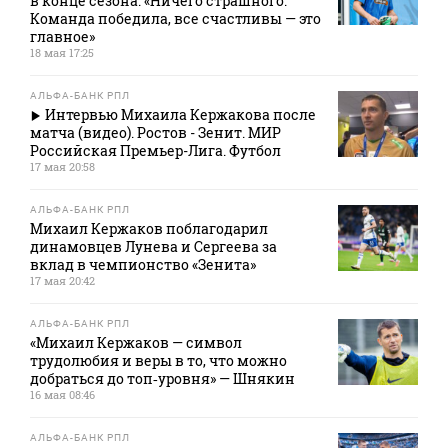
в конце сезона: «Ничего страшного.
Команда победила, все счастливы — это
главное»
18 мая 17:25
АЛЬФА-БАНК РПЛ
Интервью Михаила Кержакова после
матча (видео). Ростов - Зенит. МИР
Российская Премьер-Лига. Футбол
17 мая 20:58
АЛЬФА-БАНК РПЛ
Михаил Кержаков поблагодарил
динамовцев Лунева и Сергеева за
вклад в чемпионство «Зенита»
17 мая 20:42
АЛЬФА-БАНК РПЛ
«Михаил Кержаков — символ
трудолюбия и веры в то, что можно
добраться до топ‑уровня» — Шнякин
16 мая 08:46
АЛЬФА-БАНК РПЛ