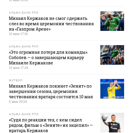
АЛЬФА-БАНК РПЛ
Михаил Кержаков не смог сдержать
слез во время церемонии чествования
на «Газпром Арене»
10 мая 17:35
АЛЬФА-БАНК РПЛ
«Это огромная потеря для команды».
Соболев — о завершающем карьеру
Михаиле Кержакове
10 мая 17:24
ФУТБОЛ
Михаил Кержаков покинет «Зенит» по
завершении сезона, церемония
чествования вратаря состоится 10 мая
6 мая 20:24
АЛЬФА-БАНК РПЛ
«Судя по реакции тех, с кем сидел
рядом, фильм о «Зените» их зацепил» —
вратарь Кержаков