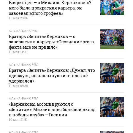
Бояринцев — о Михаиле Кержакове: «У
него была прекрасная карьера, он
завоевал много трофеев»
11 мая 23:36
АЛЬФА-БАНК РПЛ
Вратарь «Зенита» Кержаков — о
завершении карьеры: «Осознание этого
факта еще не пришло»
11 мая 11:00
АЛЬФА-БАНК РПЛ
Вратарь «Зенита» Кержаков: «Думал, что
сдержусь, но нахлынуло и от слез не
удержался»
11 мая 09:30
АЛЬФА-БАНК РПЛ
«Кержаковы ассоциируются с
«Зенитом». Михаил внес большой вклад
в победы клуба» — Гасилин
10 мая 21:51
АЛЬФА-БАНК РПЛ