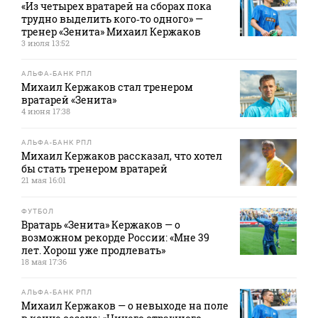
«Из четырех вратарей на сборах пока
трудно выделить кого‑то одного» —
тренер «Зенита» Михаил Кержаков
3 июля 13:52
АЛЬФА-БАНК РПЛ
Михаил Кержаков стал тренером
вратарей «Зенита»
4 июня 17:38
АЛЬФА-БАНК РПЛ
Михаил Кержаков рассказал, что хотел
бы стать тренером вратарей
21 мая 16:01
ФУТБОЛ
Вратарь «Зенита» Кержаков — о
возможном рекорде России: «Мне 39
лет. Хорош уже продлевать»
18 мая 17:36
АЛЬФА-БАНК РПЛ
Михаил Кержаков — о невыходе на поле