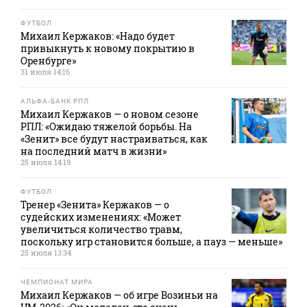
ФУТБОЛ
Михаил Кержаков: «Надо будет
привыкнуть к новому покрытию в
Оренбурге»
31 июля 14:16
АЛЬФА-БАНК РПЛ
Михаил Кержаков — о новом сезоне
РПЛ: «Ожидаю тяжелой борьбы. На
«Зенит» все будут настраиваться, как
на последний матч в жизни»
25 июля 14:19
ФУТБОЛ
Тренер «Зенита» Кержаков — о
судейских изменениях: «Может
увеличиться количество травм,
поскольку игр становится больше, а пауз — меньше»
25 июля 13:34
ЧЕМПИОНАТ МИРА
Михаил Кержаков — об игре Возиньи на