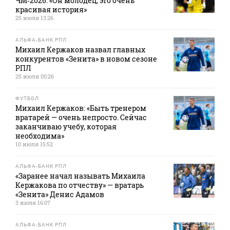
ЧМ‑2026: «Он молодец, это очень
красивая история»
25 июля 13:26
АЛЬФА-БАНК РПЛ
Михаил Кержаков назвал главных
конкурентов «Зенита» в новом сезоне
РПЛ
25 июля 00:26
ФУТБОЛ
Михаил Кержаков: «Быть тренером
вратарей — очень непросто. Сейчас
заканчиваю учебу, которая
необходима»
10 июля 15:52
АЛЬФА-БАНК РПЛ
«Заранее начал называть Михаила
Кержакова по отчеству» — вратарь
«Зенита» Денис Адамов
3 июля 16:07
АЛЬФА-БАНК РПЛ