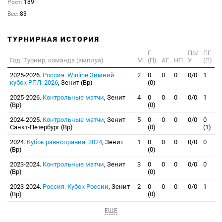
Рост:
189
Вес:
83
ТУРНИРНАЯ ИСТОРИЯ
Г
Пр/
ПГ
Год. Турнир, команда (амплуа)
М
(П)
АГ
НП
У
(П)
2025-2026.
Россия. Winline Зимний
2
0
0
0
0/0
1
кубок РПЛ. 2026
, Зенит (Вр)
(0)
2025-2026.
Контрольные матчи
, Зенит
4
0
0
0
0/0
1
(Вр)
(0)
2024-2025.
Контрольные матчи
, Зенит
5
0
0
0
0/0
0
Санкт-Петербург (Вр)
(0)
(1)
2024.
Кубок равноправия. 2024
, Зенит
1
0
0
0
0/0
0
(Вр)
(0)
2023-2024.
Контрольные матчи
, Зенит
3
0
0
0
0/0
0
(Вр)
(0)
2023-2024.
Россия. Кубок России
, Зенит
2
0
0
0
0/0
1
(Вр)
(0)
ЕЩЕ