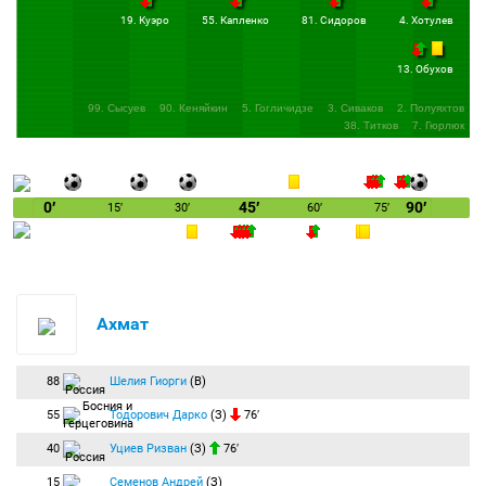
43:33
Не выходит у гостей закрепиться с мячом на чужой половине поля. Много
19. Куэро
55. Капленко
81. Сидоров
4. Хотулев
брака в передачах.
45:00
Компенсированное время тайма — 2 минуты.
13. Обухов
+00:21
Вера получил по ноге и заработал для "Оренбурга" штрафной удар на
фланге.
99. Сысуев
90. Кеняйкин
5. Гогличидзе
3. Сиваков
2. Полуяхтов
+01:27
Навес со стандарта не привёл к моменту у ворот Шелии.
38. Титков
7. Гюрлюк
+02:16
Конец первого тайма:
Продолжительность игрового времени —
47:16. Счёт 3:0.
"Ахмат" громит "Оренбург" по итогам первой половины встречи. Команды
0′
45′
90′
15′
30′
60′
75′
отправляются на перерыв.
45:00
Начало второго тайма:
Ахмат
вводит мяч в игру.
46:00
Замена:
Ковалёв Юрий
(Оренбург) заменён на
Куэро Паласио
(Оренбург).
46:00
Замена:
Оганесян Степан
(Оренбург) заменён на
Хотулев Данила
Ахмат
(Оренбург).
46:00
Замена:
Башич Иван
(Оренбург) заменён на
Капленко Кирилл
(Оренбург).
88
Шелия Гиорги
(В)
46:00
Замена:
Адамов Арсен
(Оренбург) заменён на
Сидоров Максим
(Оренбург).
55
Тодорович Дарко
(З)
76′
47:13
Прострел Печенина, Тодорович переправил мяч на угловой.
40
Уциев Ризван
(З)
76′
47:46
Угловой:
Флорентин Габриэль
(Оренбург) вводит мяч с левого угла
поля.
15
Семенов Андрей
(З)