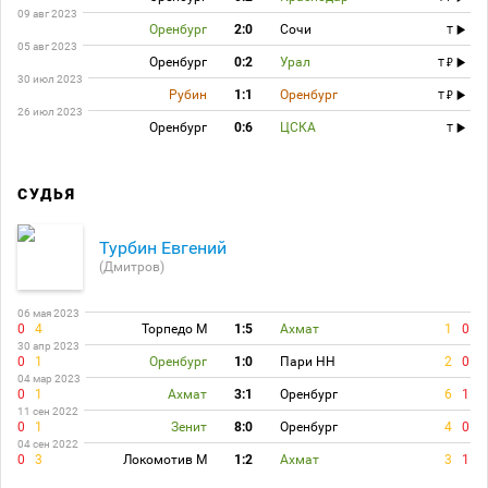
09 авг 2023
Оренбург
2:0
Сочи
T
05 авг 2023
Оренбург
0:2
Урал
T
30 июл 2023
Рубин
1:1
Оренбург
T
26 июл 2023
Оренбург
0:6
ЦСКА
T
СУДЬЯ
Турбин Евгений
(Дмитров)
06 мая 2023
0
4
Торпедо М
1:5
Ахмат
1
0
30 апр 2023
0
1
Оренбург
1:0
Пари НН
2
0
04 мар 2023
0
1
Ахмат
3:1
Оренбург
6
1
11 сен 2022
0
1
Зенит
8:0
Оренбург
4
0
04 сен 2022
0
3
Локомотив М
1:2
Ахмат
3
1