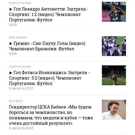
ПОРТУГАЛИЯ
Гол Леандро Антонетти. Эштрела -
Спортинг. 1:2 (видео). Чемпионат
Португалии. Футбол
00:09
БРАЗИЛИЯ
Гремио - Сан-Паулу. Голы (видео).
Чемпионат Бразилии. Футбол
00:08
ПОРТУГАЛИЯ
Гол Фотиса Иоаннидиса. Эштрела -
Спортинг. 0:2 (видео). Чемпионат
Португалии. Футбол
8 августа 23:53
ФУТБОЛ
Гендиректор ЦСКА Бабаев: «Мы будем
бороться за чемпионство, но
понимаем, что медали и кубок — тоже
очень достойный результат»
8 августа 23:50