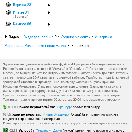
Бериша 23′
Ильин 34′
/Бериша/
Камило 86′
Видео:
Видеотрансляция
Лучшие моменты
Интервью
Мирослава Ромащенко после матча
Еще видео
Здравствуйте, уважаемые любители футбола! Программа 5-го тура чемпионата
России будет закрыта встречей "Ахмата" и "Оренбурга". Грозненцы тяжело вошли
в сезон, за минувшие четыре встречи им удалось набрать всего три очка, которых
хватает только для 13-й строчки в турнирной таблице. Такой старт привёл к первой
тренерской отставке в Премьер-Лиге, на смену Сергею Ташуеву пришёл
Мирослав Ромащенко. У гостей положение ещё сложнее. Записав на свой счёт
лишь один балл, оренбуржцы пока идут на 15-м месте. Об увольнении Иржи
Ярошика сейчас речи не идёт, но команде очень нужно исправлять ситуацию.
Текстовая трансляция состоится 20 августа в 20:00 по московскому времени.
00:00
Начало первого тайма:
Оренбург
вводит мяч в игру.
01:55
Удар по воротам:
Ильин Владимир
(Ахмат) бьёт правой ногой из-за
пределов штрафной. Мяч блокирован.
Ильин прорывался к штрафной через центр, удар с рикошетом привёл к угловому.
02:36
Угловой:
Тодорович Дарко
(Ахмат) вводит мяч с правого угла поля.