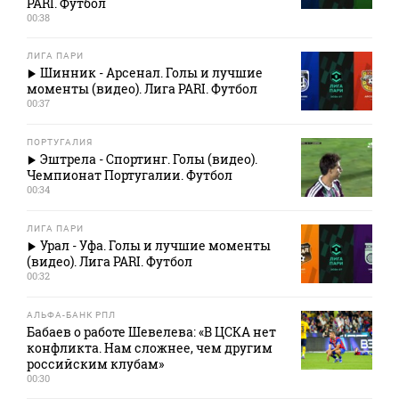
PARI. Футбол
00:38
ЛИГА ПАРИ
Шинник - Арсенал. Голы и лучшие
моменты (видео). Лига PARI. Футбол
00:37
ПОРТУГАЛИЯ
Эштрела - Спортинг. Голы (видео).
Чемпионат Португалии. Футбол
00:34
ЛИГА ПАРИ
Урал - Уфа. Голы и лучшие моменты
(видео). Лига PARI. Футбол
00:32
АЛЬФА-БАНК РПЛ
Бабаев о работе Шевелева: «В ЦСКА нет
конфликта. Нам сложнее, чем другим
российским клубам»
00:30