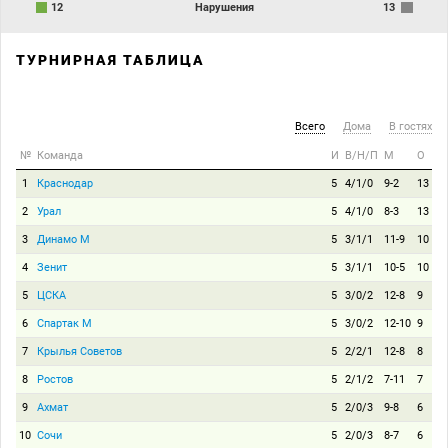
12
Нарушения
13
ТУРНИРНАЯ ТАБЛИЦА
Всего
Дома
В гостях
№
Команда
И
В/Н/П
М
О
1
Краснодар
5
4/1/0
9-2
13
2
Урал
5
4/1/0
8-3
13
3
Динамо М
5
3/1/1
11-9
10
4
Зенит
5
3/1/1
10-5
10
5
ЦСКА
5
3/0/2
12-8
9
6
Спартак М
5
3/0/2
12-10
9
7
Крылья Советов
5
2/2/1
12-8
8
8
Ростов
5
2/1/2
7-11
7
9
Ахмат
5
2/0/3
9-8
6
10
Сочи
5
2/0/3
8-7
6