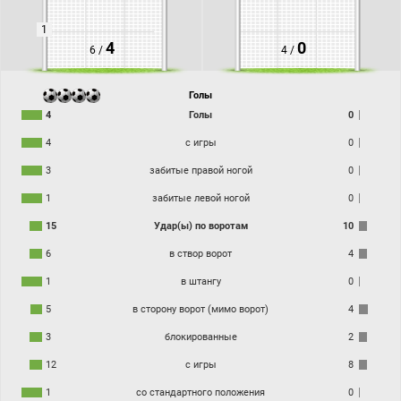
1
4
0
6 /
4 /
Голы
4
Голы
0
4
с игры
0
3
забитые правой ногой
0
1
забитые левой ногой
0
15
Удар(ы) по воротам
10
6
в створ ворот
4
1
в штангу
0
5
в сторону ворот (мимо ворот)
4
3
блокированные
2
12
с игры
8
1
со стандартного положения
0