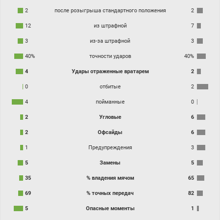
2
после розыгрыша стандартного положения
2
12
из штрафной
7
3
из-за штрафной
3
40%
точности ударов
40%
4
Удары отраженные вратарем
2
0
отбитые
2
4
пойманные
0
2
Угловые
6
2
Офсайды
6
1
Предупреждения
3
5
Замены
5
35
% владения мячом
65
69
% точных передач
82
5
Опасные моменты
1