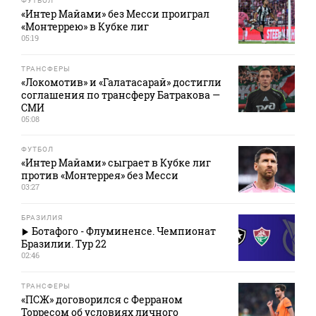
ФУТБОЛ
«Интер Майами» без Месси проиграл
«Монтеррею» в Кубке лиг
05:19
ТРАНСФЕРЫ
«Локомотив» и «Галатасарай» достигли
соглашения по трансферу Батракова —
СМИ
05:08
ФУТБОЛ
«Интер Майами» сыграет в Кубке лиг
против «Монтеррея» без Месси
03:27
БРАЗИЛИЯ
Ботафого - Флуминенсе. Чемпионат
Бразилии. Тур 22
02:46
ТРАНСФЕРЫ
«ПСЖ» договорился с Ферраном
Торресом об условиях личного