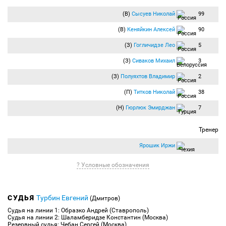
85:46
Угловой:
Флорентин Габриэль
(Оренбург) вводит мяч с левого угла
(В)
Сысуев Николай
99
поля.
Дело закончилось фолом в атаке.
(В)
Кеняйкин Алексей
90
86:33
Гол:
Камило Рейджерс
(Ахмат) бьёт правой ногой из штрафной и
забивает гол. Счёт 4:0.
(З)
Гогличидзе Лео
5
ГОООООООООЛЛЛ!!! Провал в обороне "Оренбурга", после прострела справа
Камило без всяких помех с семи метров вонзил мяч под перекладину!
(З)
Сиваков Михаил
3
88:02
Удар по воротам:
Обухов Владимир
(Оренбург) бьёт головой из
(З)
Полуяхтов Владимир
2
штрафной в створ ворот. Мяч пойман вратарём.
Обухов откликнулся на подачу партнёра, Шелия в прыжке поймал мяч.
(П)
Титков Николай
38
90:00
Компенсированное время тайма — 4 минуты.
(Н)
Гюрлюк Эмирджан
7
+01:01
Травма:
Челикович Ясмин
(Ахмат) получает травму.
Челикович лёжа на газоне просил замену, но у "Ахмата" их уже не осталось.
Тренер
+01:49
Угловой:
Флорентин Габриэль
(Оренбург) вводит мяч с левого угла
поля.
Ярошик Иржи
+04:14
Конец второго тайма:
Продолжительность игрового времени — 94:14.
Счёт 4:0.
? Условные обозначения
Итоговый счёт 4:0.
В первом матче после смены главного тренера "Ахмат" одерживает крупную
победу над "Оренбургом". Спасибо за внимание, до новых встреч!
СУДЬЯ
Турбин Евгений
(Дмитров)
Судья на линии 1: Образко Андрей (Ставрополь)
Судья на линии 2: Шаламберидзе Константин (Москва)
Резервный судья: Чебан Сергей (Москва)