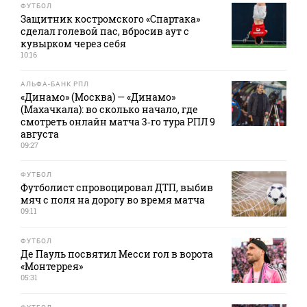
ФУТБОЛ
Защитник костромского «Спартака»
сделал голевой пас, вбросив аут с
кувырком через себя
10:16
АЛЬФА-БАНК РПЛ
«Динамо» (Москва) — «Динамо»
(Махачкала): во сколько начало, где
смотреть онлайн матча 3‑го тура РПЛ 9
августа
09:27
ФУТБОЛ
Футболист спровоцировал ДТП, выбив
мяч с поля на дорогу во время матча
09:11
ФУТБОЛ
Де Пауль посвятил Месси гол в ворота
«Монтеррея»
05:31