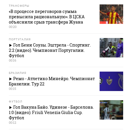
ТРАНСФЕРЫ
«В процессе переговоров сумма
превысила рациональную». В ЦСКА
объяснили срыв трансфера Жуана
00:20
ПОРТУГАЛИЯ
Гол Бени Соузы. Эштрела - Спортинг.
2:2 (видео). Чемпионат Португалии.
Футбол
00:16
БРАЗИЛИЯ
Ремо - Атлетико Минейро. Чемпионат
Бразилии. Тур 22
00:15
ФУТБОЛ
Гол Вакуна Байо. Удинезе - Барселона.
1:0 (видео). Friuli Venezia Giulia Cup.
Футбол
00:12