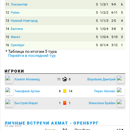
11
Локомотив
5
1/3/1
9-9
6
12
Рубин
5
1/2/2
6-11
5
13
Нижний Новгород
5
1/1/3
2-5
4
14
Балтика
5
1/0/4
3-8
3
15
Факел
5
1/0/4
5-10
3
16
Оренбург
5
0/1/4
3-12
1
* Таблица по итогам 5 тура
Перейти в последний тур
ИГРОКИ
11
8
Конате Мохамед
Воробьёв Дмитрий
8
14
Тимофеев Артем
Перес Матиас
1
1
Быстров Марат
Мансилья Брайан
ЛИЧНЫЕ ВСТРЕЧИ АХМАТ - ОРЕНБУРГ
04 мар 2023
Ахмат
3:1
Оренбург