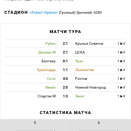
СТАДИОН
«Ахмат-Арена»
(Грозный)
Зрителей: 4280
МАТЧИ ТУРА
Рубин
2:1
Крылья Советов
T
Динамо М
2:1
ЦСКА
T
Балтика
0:1
Урал
T
Краснодар
1:1
Локомотив
T
Сочи
4:0
Ростов
T
Факел
2:0
Нижний Новгород
T
Спартак М
1:3
Зенит
T
СТАТИСТИКА МАТЧА
5
4