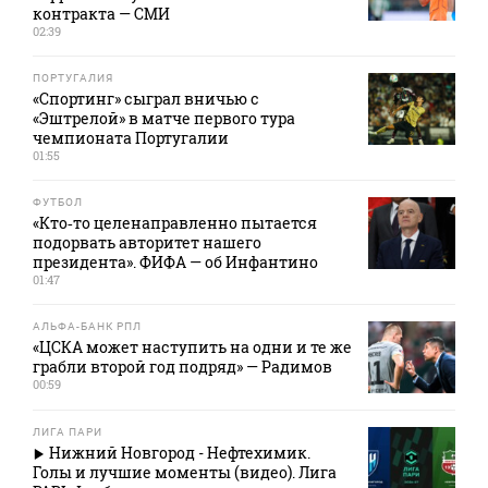
контракта — СМИ
02:39
ПОРТУГАЛИЯ
«Спортинг» сыграл вничью с
«Эштрелой» в матче первого тура
чемпионата Португалии
01:55
ФУТБОЛ
«Кто‑то целенаправленно пытается
подорвать авторитет нашего
президента». ФИФА — об Инфантино
01:47
АЛЬФА-БАНК РПЛ
«ЦСКА может наступить на одни и те же
грабли второй год подряд» — Радимов
00:59
ЛИГА ПАРИ
Нижний Новгород - Нефтехимик.
Голы и лучшие моменты (видео). Лига