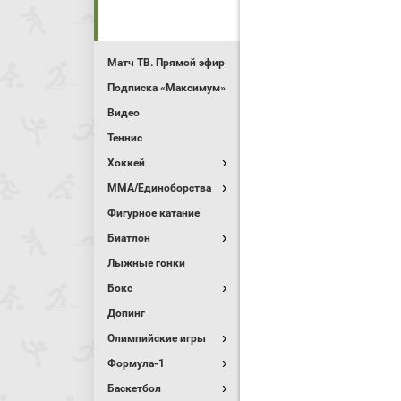
Матч ТВ. Прямой эфир
Подписка «Максимум»
Видео
Теннис
Хоккей
MMA/Единоборства
Фигурное катание
Биатлон
Лыжные гонки
Бокс
Допинг
Олимпийские игры
Формула-1
Баскетбол