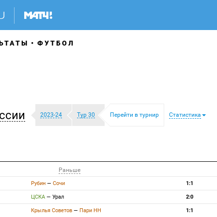
ЬТАТЫ
ФУТБОЛ
ссии
2023-24
Тур 30
Перейти в турнир
Статистика
Раньше
Рубин
—
Сочи
1:1
ЦСКА
—
Урал
2:0
Крылья Советов
—
Пари НН
1:1