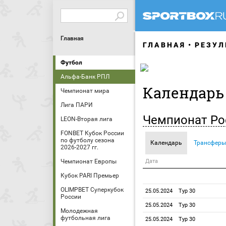
Главная
ГЛАВНАЯ
РЕЗУЛ
Футбол
Альфа-Банк РПЛ
Календарь
Чемпионат мира
Лига ПАРИ
Чемпионат Ро
LEON-Вторая лига
FONBET Кубок России
по футболу сезона
Календарь
Трансферы
2026-2027 гг.
Чемпионат Европы
Дата
Кубок PARI Премьер
OLIMPBET Суперкубок
25.05.2024
Тур 30
России
25.05.2024
Тур 30
Молодежная
футбольная лига
25.05.2024
Тур 30