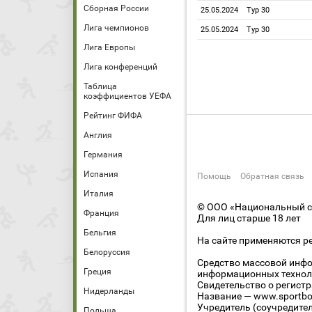
Сборная России
25.05.2024
Тур 30
Лига чемпионов
25.05.2024
Тур 30
Лига Европы
Лига конференций
Таблица
коэффициентов УЕФА
Рейтинг ФИФА
Англия
Германия
Испания
Помощь
Обратная связь
Италия
© ООО «Национальный сп
Франция
Для лиц старше 18 лет
Бельгия
На сайте применяются р
Белоруссия
Средство массовой инфо
Греция
информационных технол
Свидетельство о регист
Нидерланды
Название — www.sportbo
Учредитель (соучредите
Польша