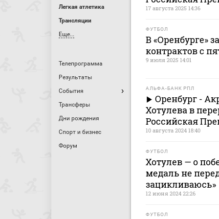
Легкая атлетика
17 августа 2025 14:36
Трансляции
ФУТБОЛ
Еще...
В «Оренбурге» з
контрактов с п
9 июля 2025 14:01
Телепрограмма
Результаты
АЛЬФА-БАНК РПЛ
События
Оренбург - А
Трансферы
Хотулева в пере
Дни рождения
Российская Пре
10 августа 2024 18:40
Спорт и бизнес
Форум
ФУТБОЛ
Хотулев — о поб
медаль не перед
зацикливаюсь»
12 июня 2024 22:26
ФУТБОЛ