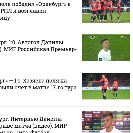
оле победил «Оренбург» в
а РПЛ и возглавил
лицу
рг. 1:0. Автогол Данилы
). МИР Российская Премьер-
» — 1:0. Хозяева поля на
рыли счет в матче 17‑го тура
бург. Интервью Данилы
рыве матча (видео). МИР
мьер-Лига. Футбол