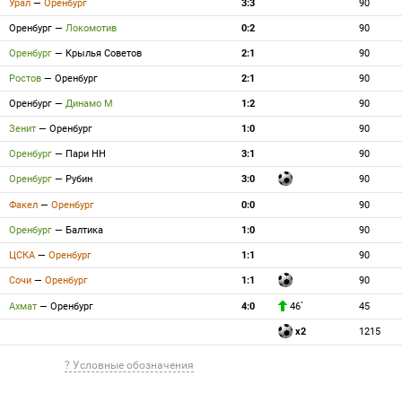
Урал
—
Оренбург
3:3
90
Оренбург
—
Локомотив
0:2
90
Оренбург
—
Крылья Советов
2:1
90
Ростов
—
Оренбург
2:1
90
Оренбург
—
Динамо М
1:2
90
Зенит
—
Оренбург
1:0
90
Оренбург
—
Пари НН
3:1
90
Оренбург
—
Рубин
3:0
90
Факел
—
Оренбург
0:0
90
Оренбург
—
Балтика
1:0
90
ЦСКА
—
Оренбург
1:1
90
Сочи
—
Оренбург
1:1
90
Ахмат
—
Оренбург
4:0
46`
45
x2
1215
? Условные обозначения