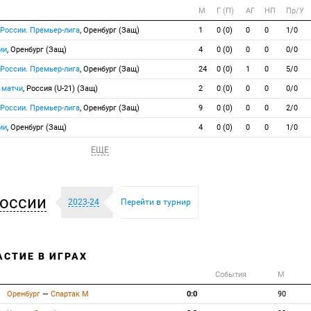
М
Г (П)
АГ
НП
Пр/У
 России. Премьер-лига
, Оренбург (Защ)
1
0 (0)
0
0
1/0
ии
, Оренбург (Защ)
4
0 (0)
0
0
0/0
 России. Премьер-лига
, Оренбург (Защ)
24
0 (0)
1
0
5/0
 матчи
, Россия (U-21) (Защ)
2
0 (0)
0
0
0/0
 России. Премьер-лига
, Оренбург (Защ)
9
0 (0)
0
0
2/0
ии
, Оренбург (Защ)
4
0 (0)
0
0
1/0
ЕЩЕ
оссии
2023-24
Перейти в турнир
АСТИЕ В ИГРАХ
События
М
Оренбург
—
Спартак М
0:0
90