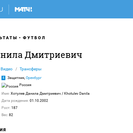
ЬТАТЫ
ФУТБОЛ
анила Дмитриевич
Видео
Трансферы
4
Защитник,
Оренбург
Россия
Имя:
Хотулев Данила Дмитриевич
/ Khotulev Danila
Дата рождения:
01.10.2002
Рост:
187
Вес:
82
ИЯ