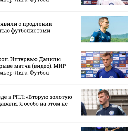
аявили о продлении
ятью футболистами
крон. Интервью Данилы
рыве матча (видео). МИР
мьер-Лига. Футбол
еде в РПЛ: «Вторую золотую
авали. Я особо на этом не