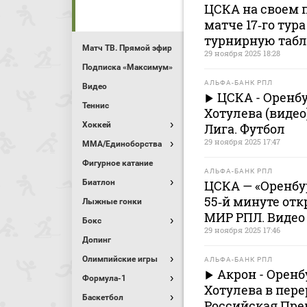
ЦСКА на своем п
матче 17‑го тур
турнирную таб
Матч ТВ. Прямой эфир
29 ноября 2025 18:28
Подписка «Максимум»
АЛЬФА-БАНК РПЛ
Видео
ЦСКА - Оренбу
Теннис
Хотулева (видео
Хоккей
Лига. Футбол
29 ноября 2025 17:47
MMA/Единоборства
Фигурное катание
АЛЬФА-БАНК РПЛ
Биатлон
ЦСКА — «Оренбург
55‑й минуте отк
Лыжные гонки
МИР РПЛ. Видео
Бокс
29 ноября 2025 17:46
Допинг
Олимпийские игры
АЛЬФА-БАНК РПЛ
Акрон - Орен
Формула-1
Хотулева в пере
Баскетбол
Российская Пре