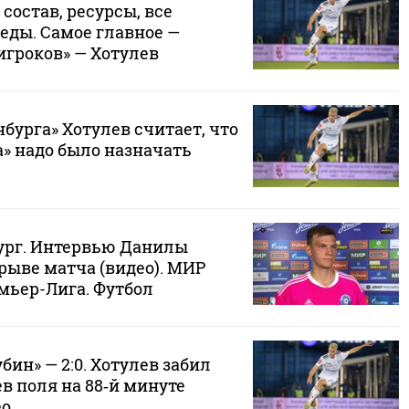
 состав, ресурсы, все
еды. Самое главное —
игроков» — Хотулев
бурга» Хотулев считает, что
а» надо было назначать
бург. Интервью Данилы
рыве матча (видео). МИР
мьер-Лига. Футбол
бин» — 2:0. Хотулев забил
ев поля на 88‑й минуте
ео