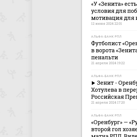
«У «Зенита» есть
условия для поб
мотивация для 
12 июня 2024 22:01
АЛЬФА-БАНК РПЛ
Футболист «Орен
в ворота «Зенит
пенальти
21 апреля 2024 19:22
АЛЬФА-БАНК РПЛ
Зенит - Орен
Хотулева в пере
Российская Пре
21 апреля 2024 17:20
АЛЬФА-БАНК РПЛ
«Оренбург» — «Ру
второй гол хозя
матча РПЛ. Вид